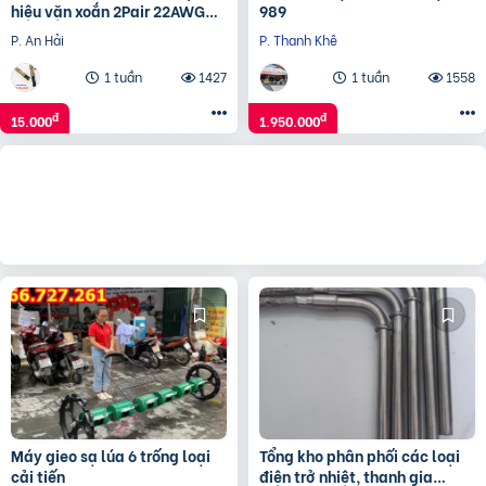
hiệu vặn xoắn 2Pair 22AWG
989
chính hãng
P. An Hải
P. Thanh Khê
1 tuần
1427
1 tuần
1558
đ
đ
15.000
1.950.000
Máy gieo sạ lúa 6 trống loại
Tổng kho phân phối các loại
cải tiến
điện trở nhiệt, thanh gia