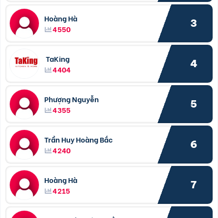
Hoàng Hà
3
4550
TaKing
4
4404
Phượng Nguyễn
5
4355
Trần Huy Hoàng Bắc
6
4240
Hoàng Hà
7
4215