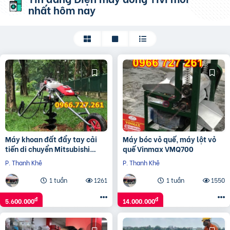
nhất hôm nay
Máy khoan đất đẩy tay cải
Máy bóc vỏ quế, máy lột vỏ
tiến di chuyển Mitsubishi
quế Vinmax VMQ700
TB43
P. Thanh Khê
P. Thanh Khê
1 tuần
1261
1 tuần
1550
đ
đ
5.600.000
14.000.000