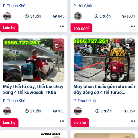
nhiệt, vòng gia nhiệt.
P. Thanh Khê
P. Hải Châu
1 tuần
845
1 tuần
1034
Liên hệ
đ
100.000
Máy thổi lá cây, thổi bụi chạy
Máy phun thuốc gắn rulo cuốn
xăng 4 thì Kawasaki TK85
dây động cơ 4 thì Turbo
TB140R
P. Thanh Khê
P. Thanh Khê
1 tuần
933
1 tuần
869
Liên hệ
Liên hệ