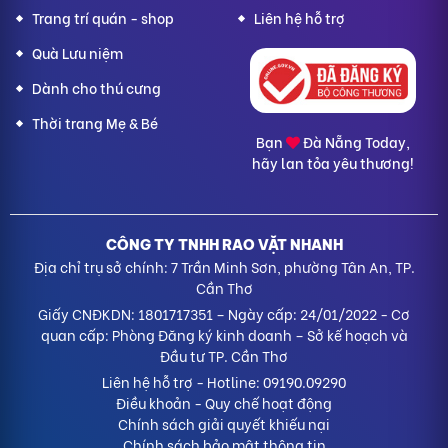
Trang trí quán - shop
Liên hệ hỗ trợ
Quà Lưu niệm
Dành cho thú cưng
Thời trang Mẹ & Bé
Bạn
Đà Nẵng Today,
hãy lan tỏa yêu thương!
CÔNG TY TNHH RAO VẶT NHANH
Địa chỉ trụ sở chính: 7 Trần Minh Sơn, phường Tân An, TP.
Cần Thơ
Giấy CNĐKDN: 1801717351 – Ngày cấp: 24/01/2022 - Cơ
quan cấp: Phòng Đăng ký kinh doanh – Sở kế hoạch và
Đầu tư TP. Cần Thơ
Liên hệ hỗ trợ
- Hotline:
09190.09290
Điều khoản
-
Quy chế hoạt động
Chính sách giải quyết khiếu nại
Chính sách bảo mật thông tin