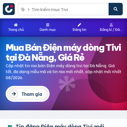
Trang chủ
Danh mục
Đăng tin
Đăng kí / Đăng nhập
Mua Bán Điện máy dòng Tivi
tại Đà Nẵng, Giá Rẻ
Cập nhật tin rao bán Điện máy dòng tivi tại Đà Nẵng. Giá
tốt, đa dạng mẫu mã và tin rao mới nhất, cập nhật mới nhất
08/2026.
Tham gia
Tin đăng Điện máy dòng Tivi mới