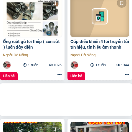
Ống ruột gà lõi thép ( sun sắt
Cáp điều khiển 4 lõi truyền tải
) luồn dây điện
tín hiệu, tín hiệu âm thanh
Ngoài Đà Nẵng
Ngoài Đà Nẵng
1 tuần
1026
1 tuần
1344
Liên hệ
Liên hệ