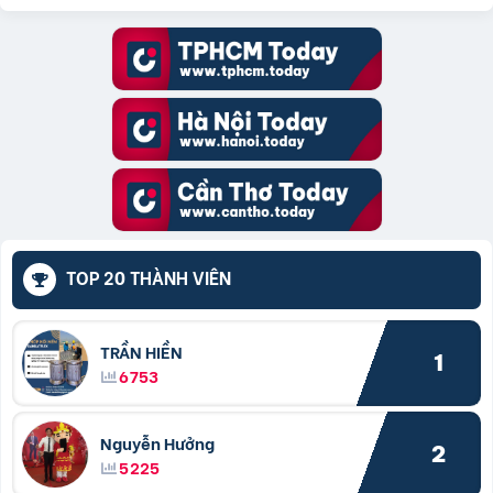
TOP 20 THÀNH VIÊN
TRẦN HIỀN
1
6753
Nguyễn Hưởng
2
5225