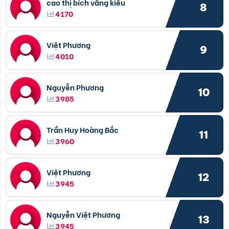
cao thị bích vâng kiều
8
4170
Việt Phương
9
4010
Nguyễn Phương
10
3985
Trần Huy Hoàng Bắc
11
3960
Việt Phương
12
3945
Nguyễn Việt Phương
13
3945