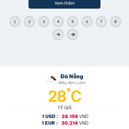
Xem thêm
1
2
3
4
5
6
7
8
Đà Nẵng
Mây đen u ám
28°C
TỶ GIÁ
VND
1 USD :
26.156
VND
1 EUR :
30.214