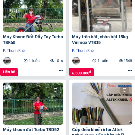
Máy Khoan Đất Đẩy Tay Turbo
Máy trộn bôt, nhào bột 15kg
TBK68
Vinmax VTB15
P. Thanh Khê
P. Thanh Khê
1 tuần
1016
1 tuần
1548
Liên hệ
đ
6.500.000
Máy khoan đất Turbo TBD52
Cáp điều khiển 6 lõi Altek
Kabel cung cấp phân phối