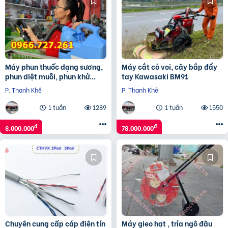
Máy phun thuốc dạng sương,
Máy cắt cỏ voi, cây bắp đẩy
phun diệt muỗi, phun khử
tay Kawasaki BM91
trùng ULV Germi 7L
P. Thanh Khê
P. Thanh Khê
1 tuần
1289
1 tuần
1550
đ
đ
8.000.000
78.000.000
Chuyên cung cấp cáp điện tín
Máy gieo hạt , trỉa ngô đậu