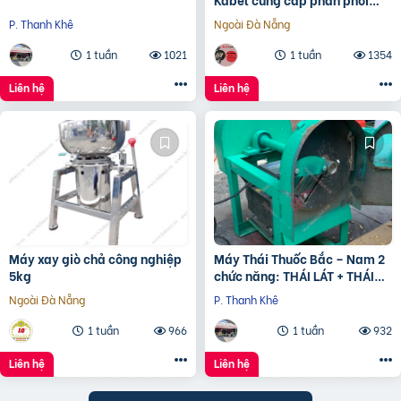
độc quyền
P. Thanh Khê
Ngoài Đà Nẵng
1 tuần
1021
1 tuần
1354
Liên hệ
Liên hệ
Máy xay giò chả công nghiệp
Máy Thái Thuốc Bắc – Nam 2
5kg
chức năng: THÁI LÁT + THÁI
KHÚC
Ngoài Đà Nẵng
P. Thanh Khê
1 tuần
966
1 tuần
932
Liên hệ
Liên hệ