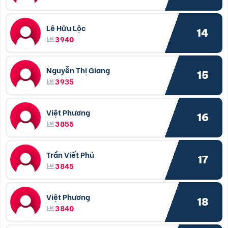
Lê Hữu Lộc
14
3940
Nguyễn Thị Giang
15
3935
Việt Phương
16
3855
Trần Viết Phú
17
3845
Việt Phương
18
3840