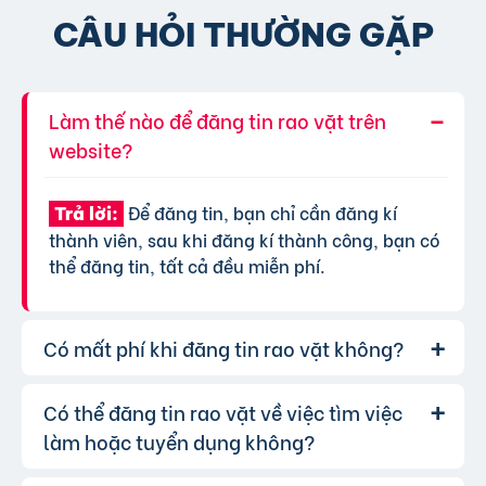
CÂU HỎI THƯỜNG GẶP
Làm thế nào để đăng tin rao vặt trên
website?
Để đăng tin, bạn chỉ cần đăng kí
Trả lời:
thành viên, sau khi đăng kí thành công, bạn có
thể đăng tin, tất cả đều miễn phí.
Có mất phí khi đăng tin rao vặt không?
Có thể đăng tin rao vặt về việc tìm việc
Chúng tôi cung cấp gói đăng tin miễn
Trả lời:
phí cơ bản cho tất cả người dùng. Tuy nhiên, để
làm hoặc tuyển dụng không?
tăng hiệu quả quảng cáo và được ưu tiên hiển