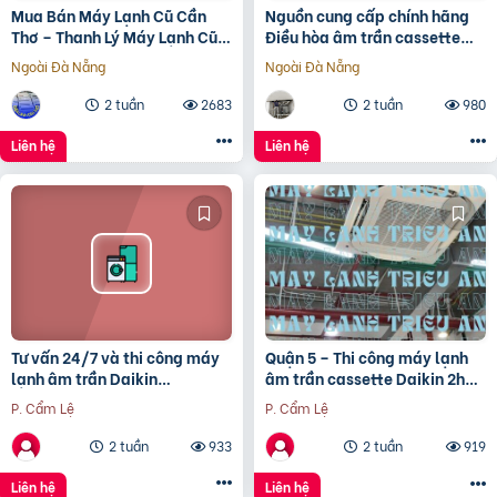
Mua Bán Máy Lạnh Cũ Cần
Nguồn cung cấp chính hãng
Thơ – Thanh Lý Máy Lạnh Cũ
Điều hòa âm trần cassette
Cần Thơ Giá Rẻ đã cập
DAIKIN FCFC40 giá siêu tốt
Ngoài Đà Nẵng
Ngoài Đà Nẵng
tại Thủ Đức
2 tuần
2683
2 tuần
980
Liên hệ
Liên hệ
Tư vấn 24/7 và thi công máy
Quận 5 – Thi công máy lạnh
lạnh âm trần Daikin
âm trần cassette Daikin 2hp
FCNQ42MV1 5 ngựa giá rẻ
trọn gói chất lượng và hiệu
P. Cẩm Lệ
P. Cẩm Lệ
quả
2 tuần
933
2 tuần
919
Liên hệ
Liên hệ