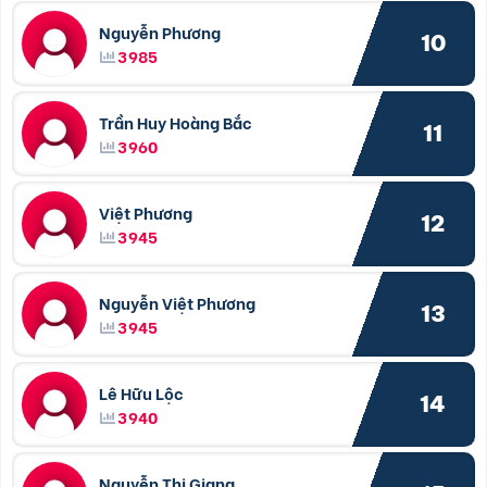
Nguyễn Phương
10
3985
Trần Huy Hoàng Bắc
11
3960
Việt Phương
12
3945
Nguyễn Việt Phương
13
3945
Lê Hữu Lộc
14
3940
Nguyễn Thị Giang