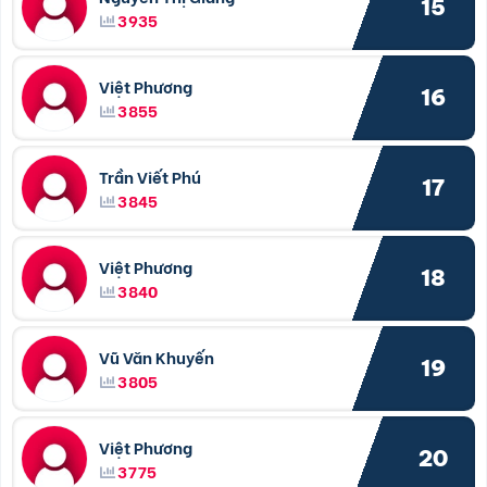
15
3935
Việt Phương
16
3855
Trần Viết Phú
17
3845
Việt Phương
18
3840
Vũ Văn Khuyến
19
3805
Việt Phương
20
3775