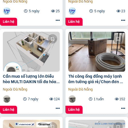
Ngoài Đà Nẵng
Ngoài Đà Nẵng
5 ngày
25
5 ngày
23
Liên hệ
Liên hệ
Cần mua số lượng lớn Điều
Thi công ống đồng máy lạnh
hòa MULTI DAIKIN tối đa hóa
âm tường giá rẻ/Chọn đơn vị
không gian giá rẻ
thi công uy tín nào
Ngoài Đà Nẵng
Ngoài Đà Nẵng
7 ngày
124
1 tuần
152
Liên hệ
Liên hệ