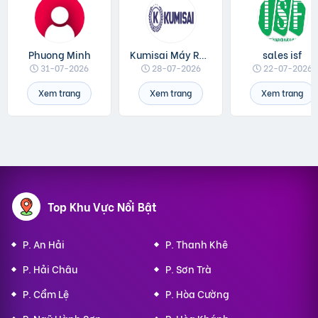
Phuong Minh
Kumisai Máy Rửa Xe
sales isf
31-07-2026
28-07-2026
22-07-2026
Xem trang
Xem trang
Xem trang
Top Khu Vực Nổi Bật
P. An Hải
P. Thanh Khê
P. Hải Châu
P. Sơn Trà
P. Cẩm Lệ
P. Hòa Cường