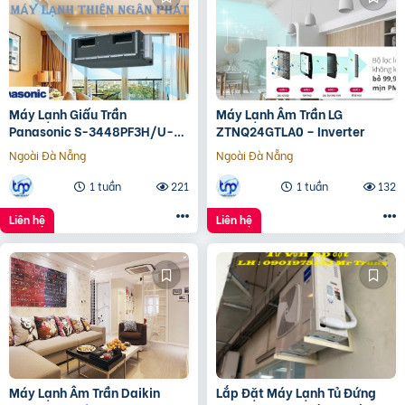
Máy Lạnh Giấu Trần
Máy Lạnh Âm Trần LG
Panasonic S-3448PF3H/U-
ZTNQ24GTLA0 – Inverter
43PR1H5
Ngoài Đà Nẵng
Ngoài Đà Nẵng
1 tuần
221
1 tuần
132
Liên hệ
Liên hệ
Máy Lạnh Âm Trần Daikin
Lắp Đặt Máy Lạnh Tủ Đứng