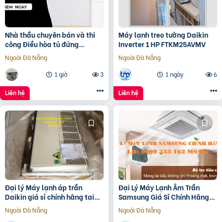
Nhà thầu chuyên bán và thi
Máy lạnh treo tường Daikin
công Điều hòa tủ đứng
Inverter 1 HP FTKM25AVMV
PANASONIC S-24PB3H5
Ngoài Đà Nẵng
Ngoài Đà Nẵng
Inverter 3HP giá rẻ
1 giờ
3
1 ngày
6
Liên hệ
Liên hệ
Đại lý Máy lạnh áp trần
Đại Lý Máy Lạnh Âm Trần
Daikin giá sỉ chính hãng tại
Samsung Giá Sỉ Chính Hãng
TP.HCM
Tại TP.HCM
Ngoài Đà Nẵng
Ngoài Đà Nẵng