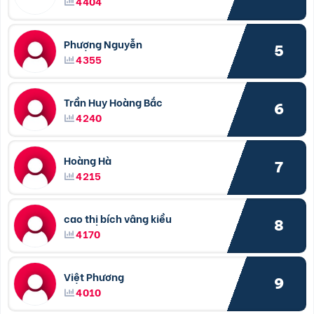
4404
Phượng Nguyễn
5
4355
Trần Huy Hoàng Bắc
6
4240
Hoàng Hà
7
4215
cao thị bích vâng kiều
8
4170
Việt Phương
9
4010