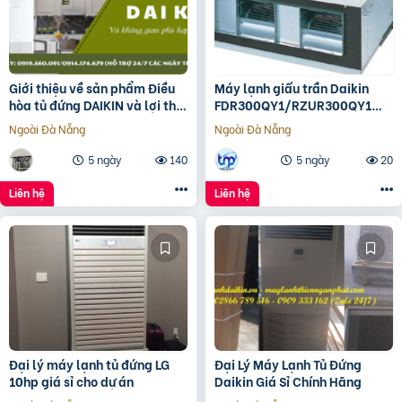
Giới thiệu về sản phẩm Điều
Máy lạnh giấu trần Daikin
hòa tủ đứng DAIKIN và lợi thế
FDR300QY1/RZUR300QY1
khi lắp
Inverter
Ngoài Đà Nẵng
Ngoài Đà Nẵng
5 ngày
140
5 ngày
20
Liên hệ
Liên hệ
Đại lý máy lạnh tủ đứng LG
Đại Lý Máy Lạnh Tủ Đứng
10hp giá sỉ cho dự án
Daikin Giá Sỉ Chính Hãng