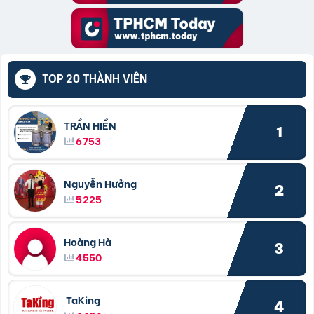
TOP 20 THÀNH VIÊN
TRẦN HIỀN
1
6753
Nguyễn Hưởng
2
5225
Hoàng Hà
3
4550
TaKing
4