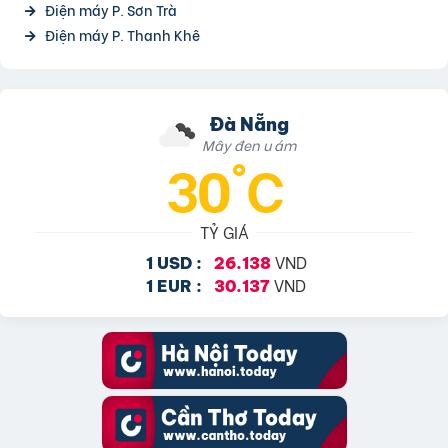
Điện máy P. Sơn Trà
Điện máy P. Thanh Khê
Đà Nẵng
Mây đen u ám
30°C
TỶ GIÁ
VND
1 USD :
26.138
VND
1 EUR :
30.137