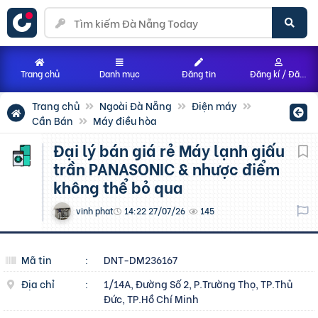
Trang chủ
Danh mục
Đăng tin
Đăng kí / Đăng nhập
Trang chủ
Ngoài Đà Nẵng
Điện máy
Cần Bán
Máy điều hòa
Đại lý bán giá rẻ Máy lạnh giấu
trần PANASONIC & nhược điểm
không thể bỏ qua
vinh phat
14:22 27/07/26
145
Mã tin
:
DNT-DM236167
Địa chỉ
:
1/14A, Đường Số 2, P.Trường Thọ, TP.Thủ
Đức, TP.Hồ Chí Minh