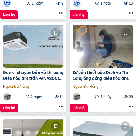
1 ngày
9
1 ngày
10
Liên hệ
Liên hệ
Đơn vị chuyên bán và thi công
Sự cần thiết của Dịch vụ Thi
Điều hòa âm trần PANASONIC
công ống đồng điều hòa âm
Inverter giá đại lý
tường?
Ngoài Đà Nẵng
Ngoài Đà Nẵng
2 ngày
14
4 ngày
28
Liên hệ
Liên hệ