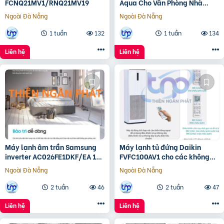
FCNQ21MV1/RNQ21MV19
Aqua Cho Văn Phòng Nhà
Xưởng
Ngoài Đà Nẵng
Ngoài Đà Nẵng
1 tuần
132
1 tuần
134
Liên hệ
Liên hệ
Máy lạnh âm trần Samsung
Máy lạnh tủ đứng Daikin
inverter AC026FE1DKF/EA 1
FVFC100AV1 cho các không
hướng công nghệ WindFree™
gian rộng dưới 50m2
Ngoài Đà Nẵng
Ngoài Đà Nẵng
2 tuần
46
2 tuần
47
Liên hệ
Liên hệ