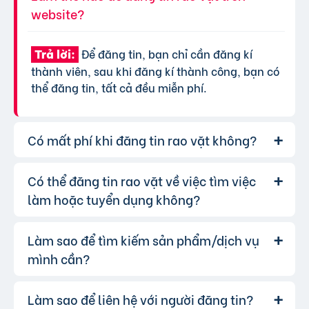
website?
Để đăng tin, bạn chỉ cần đăng kí
Trả lời:
thành viên, sau khi đăng kí thành công, bạn có
thể đăng tin, tất cả đều miễn phí.
Có mất phí khi đăng tin rao vặt không?
Có thể đăng tin rao vặt về việc tìm việc
Chúng tôi cung cấp gói đăng tin miễn
Trả lời:
phí cơ bản cho tất cả người dùng. Tuy nhiên, để
làm hoặc tuyển dụng không?
tăng hiệu quả quảng cáo và được ưu tiên hiển
thị, bạn có thể lựa chọn các gói dịch vụ nâng
Làm sao để tìm kiếm sản phẩm/dịch vụ
Hoàn toàn có thể. Website của chúng
Trả lời:
cấp với chi phí hợp lý, xem thêm
phí dịch vụ tin
tôi hỗ trợ đăng tin tuyển dụng và tìm việc làm.
mình cần?
VIP
.
Bạn chỉ cần chọn đúng chuyên mục và điền đầy
đủ thông tin.
Làm sao để liên hệ với người đăng tin?
Bạn có thể sử dụng công cụ tìm kiếm
Trả lời: