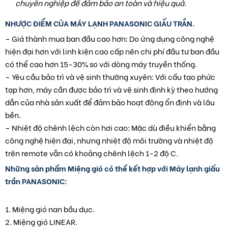
chuyên nghiệp để đảm bảo an toàn và hiệu quả.
NHƯỢC ĐIỂM CỦA MÁY LẠNH PANASONIC GIẤU TRẦN.
– Giá thành mua ban đầu cao hơn: Do ứng dụng công nghệ
hiện đại hơn với linh kiện cao cấp nên chi phí đầu tư ban đầu
có thể cao hơn 15-30% so với dòng máy truyền thống.
– Yêu cầu bảo trì và vệ sinh thường xuyên: Với cấu tạo phức
tạp hơn, máy cần được bảo trì và vệ sinh định kỳ theo hướng
dẫn của nhà sản xuất để đảm bảo hoạt động ổn định và lâu
bền.
– Nhiệt độ chênh lệch còn hơi cao: Mặc dù điều khiển bằng
công nghệ hiện đại, nhưng nhiệt độ môi trường và nhiệt độ
trên remote vẫn có khoảng chênh lệch 1-2 độ C.
Những sản phẩm Miệng gió có thể kết hợp với Máy lạnh giấu
trần PANASONIC:
1. Miệng gió nan bầu dục.
2. Miệng gió LINEAR.