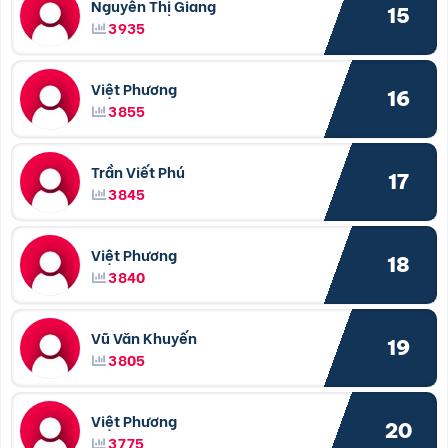
Nguyễn Thị Giang
15
3935
Việt Phương
16
3855
Trần Viết Phú
17
3845
Việt Phương
18
3840
Vũ Văn Khuyến
19
3805
Việt Phương
20
3775