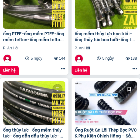
ống PTFE-ống mềm PTFE-ống
ống mềm thủy lực bọc lưới-
mềm teflon-ống mềm teflon
ống thủy lực bọc lưới-ống tuy
bọc lưới-ống mềm PTFE bọc
ô thủy lực bọc lưới-dây thủy
P. An Hải
P. An Hải
lưới 304
lực bọc lưới
5 ngày
144
5 ngày
138
Liên hệ
Liên hệ
ống thủy lực- ống mềm thủy
Ống Ruột Gà Lõi Thép Bọc PVC
lực- ống dẫn dầu thủy lực-
& Phụ Kiện Chính Hãng – Sẵn