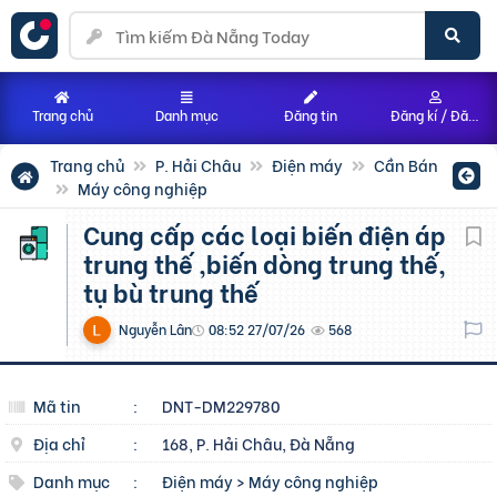
Trang chủ
Danh mục
Đăng tin
Đăng kí / Đăng nhập
Trang chủ
P. Hải Châu
Điện máy
Cần Bán
Máy công nghiệp
Cung cấp các loại biến điện áp
trung thế ,biến dòng trung thế,
tụ bù trung thế
Nguyễn Lân
08:52 27/07/26
568
Mã tin
:
DNT-DM229780
Địa chỉ
:
168, P. Hải Châu, Đà Nẵng
Danh mục
:
Điện máy
>
Máy công nghiệp