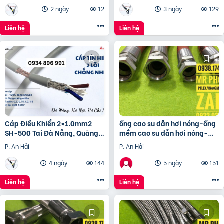
2 ngày
12
3 ngày
129
Liên hệ
Liên hệ
Cáp Điều Khiển 2×1.0mm2
ống cao su dẫn hơi nóng-ống
SH-500 Tại Đà Nẵng, Quảng
mềm cao su dẫn hơi nóng-
Ngãi– Chiết Khấu Cao
ống mềm cao su chịu nhiệt-
P. An Hải
P. An Hải
ống dẫn hơi nóng
4 ngày
144
5 ngày
151
Liên hệ
Liên hệ