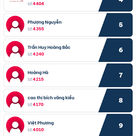
4404
Phượng Nguyễn
5
4355
Trần Huy Hoàng Bắc
6
4240
Hoàng Hà
7
4215
cao thị bích vâng kiều
8
4170
Việt Phương
9
4010