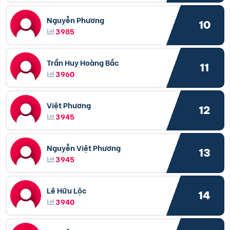
Nguyễn Phương
10
3985
Trần Huy Hoàng Bắc
11
3960
Việt Phương
12
3945
Nguyễn Việt Phương
13
3945
Lê Hữu Lộc
14
3940