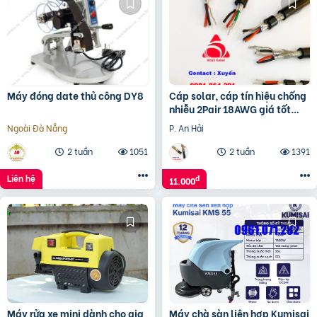
Máy đóng date thủ công DY8
Cáp solar, cáp tín hiệu chống
nhiễu 2Pair 18AWG giá tốt
hãng Altek Kabel
Ngoài Đà Nẵng
P. An Hải
2 tuần
1051
2 tuần
1391
Liên hệ
đ
11.000
Máy rửa xe mini dành cho gia
Máy chà sàn liên hợp Kumisai