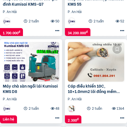
đình Kumisai KMS-Q7
KMS 55
P. An Hải
P. An Hải
2 tuần
50
2 tuần
52
đ
đ
1.700.000
34.200.000
Máy chà sàn ngồi lái Kumisai
Cáp điều khiển 10C,
KMS D8
10×1.0mm2 lõi đồng mềm
chính hãng giá tốt
P. An Hải
P. An Hải
2 tuần
48
2 tuần
1364
Liên hệ
đ
2.300