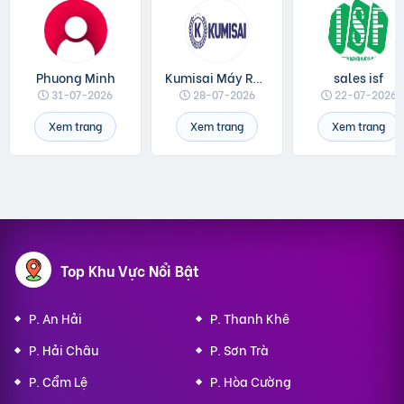
Phuong Minh
Kumisai Máy Rửa Xe
sales isf
31-07-2026
28-07-2026
22-07-2026
Xem trang
Xem trang
Xem trang
Top Khu Vực Nổi Bật
P. An Hải
P. Thanh Khê
P. Hải Châu
P. Sơn Trà
P. Cẩm Lệ
P. Hòa Cường