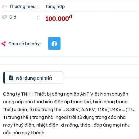
Thương hiệu
:
Tổng hợp
đ
100.000
Giá
:
Chia sẻ tin này:
Nội dung chi tiết
Công ty TNHH Thiết bị công nghiệp ANT Việt Nam chuyên
cung cấp các loại biến điện áp trung thế, biến dòng trung
thế,tụ điện, tụ bù trung thế… 3.3KV; 6.6 KV; 11KV; 24KV…( TU,
TI trung thế ) trong nhà, ngoài trời sử dụng trong các nhà
máy thuỷ điện, nhiệt điện, xi măng, thép.. đáp ứng mọi nhu
cầu của quý khách.