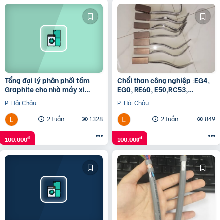
Tổng đại lý phân phối tấm
Chổi than công nghiệp :EG4,
Graphite cho nhà máy xi
EG0, RE60, E50,RC53,
măng
KD5883K…
P. Hải Châu
P. Hải Châu
2 tuần
1328
2 tuần
849
đ
đ
100.000
100.000