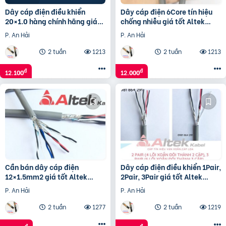
Dây cáp điện điều khiển
Dây cáp điện 6Core tín hiệu
20×1.0 hàng chính hãng giá
chống nhiễu giá tốt Altek
tốt
kabel
P. An Hải
P. An Hải
2 tuần
1213
2 tuần
1213
đ
đ
12.100
12.000
Cần bán dây cáp điện
Dây cáp điện điều khiển 1Pair,
12×1.5mm2 giá tốt Altek
2Pair, 3Pair giá tốt Altek
Kabel
Kabel
P. An Hải
P. An Hải
2 tuần
1277
2 tuần
1219
đ
đ