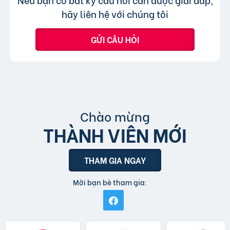
bài đăng.
tin đăng sử dụng tiếng Việt có dấu.
hãy liên hệ với chúng tôi
GỬI CÂU HỎI
Chào mừng
THÀNH VIÊN MỚI
THAM GIA NGAY
Mời bạn bè tham gia: