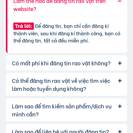
Làm thế nào để đăng tin rao vặt trên
website?
Để đăng tin, bạn chỉ cần đăng kí
Trả lời:
thành viên, sau khi đăng kí thành công, bạn có
thể đăng tin, tất cả đều miễn phí.
Có mất phí khi đăng tin rao vặt không?
Có thể đăng tin rao vặt về việc tìm việc
Chúng tôi cung cấp gói đăng tin miễn
Trả lời:
phí cơ bản cho tất cả người dùng. Tuy nhiên, để
làm hoặc tuyển dụng không?
tăng hiệu quả quảng cáo và được ưu tiên hiển
thị, bạn có thể lựa chọn các gói dịch vụ nâng
Làm sao để tìm kiếm sản phẩm/dịch vụ
Hoàn toàn có thể. Website của chúng
Trả lời:
cấp với chi phí hợp lý, xem thêm
phí dịch vụ tin
tôi hỗ trợ đăng tin tuyển dụng và tìm việc làm.
mình cần?
VIP
.
Bạn chỉ cần chọn đúng chuyên mục và điền đầy
đủ thông tin.
Làm sao để liên hệ với người đăng tin?
Bạn có thể sử dụng công cụ tìm kiếm
Trả lời: