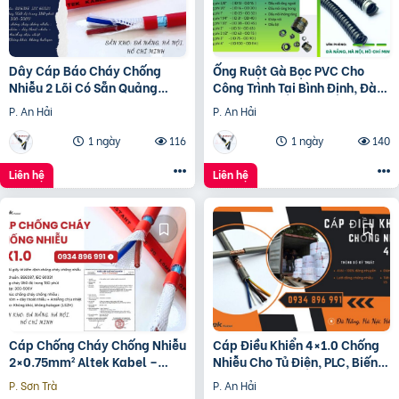
Dây Cáp Báo Cháy Chống
Ống Ruột Gà Bọc PVC Cho
Nhiễu 2 Lõi Có Sẵn Quảng
Công Trình Tại Bình Định, Đà
Bình, Quảng Nam, Đà Nẵng
Nẵng
P. An Hải
P. An Hải
1 ngày
116
1 ngày
140
Liên hệ
Liên hệ
Cáp Chống Cháy Chống Nhiễu
Cáp Điều Khiển 4×1.0 Chống
2×0.75mm² Altek Kabel –
Nhiễu Cho Tủ Điện, PLC, Biến
Phân Phối Đà Nẵng, Huế,
Tần
P. Sơn Trà
P. An Hải
Quảng Trị