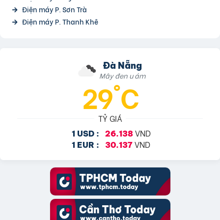
Điện máy P. Sơn Trà
Điện máy P. Thanh Khê
Đà Nẵng
Mây đen u ám
29°C
TỶ GIÁ
VND
1 USD :
26.138
VND
1 EUR :
30.137