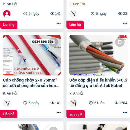
ống mềm tuy ô thủy lực
Kho TP.HCM, Đà Nẵng, Nha
P. An Hải
P. Sơn Trà
Trang – Giao Nhanh
5 ngày
141
5 ngày
23
Liên hệ
Liên hệ
Cáp chống cháy 2×0.75mm²
Dây cáp điện điều khiển 5×0.5
có lưới chống nhiễu sẵn hàng
lõi đồng giá tốt Altek Kabel
tại Đà Nẵng, Huế
P. An Hải
P. An Hải
6 ngày
141
2 tuần
1204
Liên hệ
đ
15.000