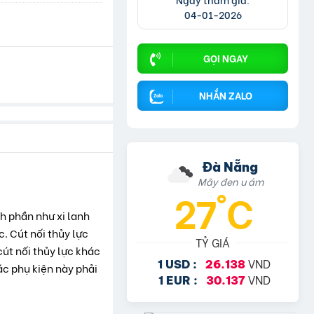
04-01-2026
GỌI NGAY
NHẮN ZALO
Đà Nẵng
Mây đen u ám
27°C
nh phần như xi lanh
. Cút nối thủy lực
TỶ GIÁ
út nối thủy lực khác
VND
1 USD :
26.138
ác phụ kiện này phải
VND
1 EUR :
30.137