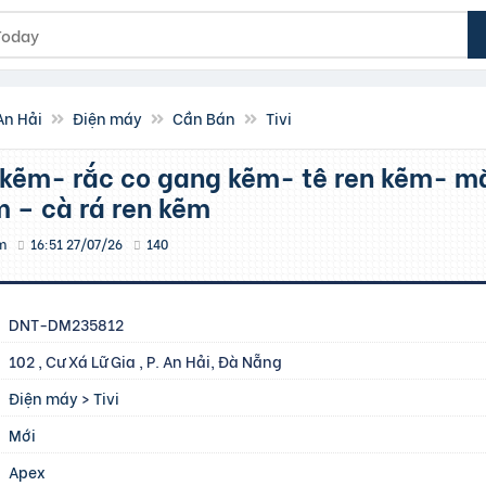
An Hải
Điện máy
Cần Bán
Tivi
m – cà rá ren kẽm
m
16:51 27/07/26
140
DNT-DM235812
102 , Cư Xá Lữ Gia , P. An Hải, Đà Nẵng
Điện máy
>
Tivi
Mới
Apex