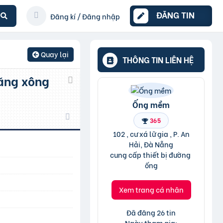
ĐĂNG TIN
Đăng kí / Đăng nhập
Quay lại
THÔNG TIN LIÊN HỆ
Ống mềm
365
102 , cư xá lữ gia , P. An
Hải, Đà Nẵng
cung cấp thiết bị đường 
ống
Xem trang cá nhân
Đã đăng 26 tin
Ngày tham gia: