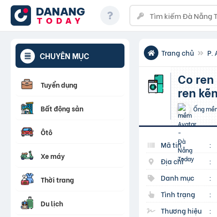
DANANG
TODAY
Trang chủ
P. 
CHUYÊN MỤC
co ren kẽm- rắc co gang kẽm- tê ren kẽm- măng xông
Tuyển dụng
ren kẽ
Bất động sản
Ống mề
Ôtô
Mã tin
:
Xe máy
Địa chỉ
:
Danh mục
:
Thời trang
Tình trạng
:
Du lịch
Thương hiệu
: