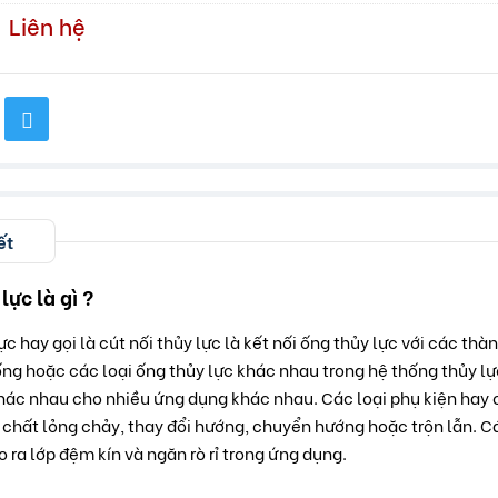
Liên hệ
ết
lực là gì ?
ực hay gọi là cút nối thủy lực là kết nối ống thủy lực với các thà
ống hoặc các loại ống thủy lực khác nhau trong hệ thống thủy lực
khác nhau cho nhiều ứng dụng khác nhau. Các loại phụ kiện hay c
chất lỏng chảy, thay đổi hướng, chuyển hướng hoặc trộn lẫn. C
 ra lớp đệm kín và ngăn rò rỉ trong ứng dụng.