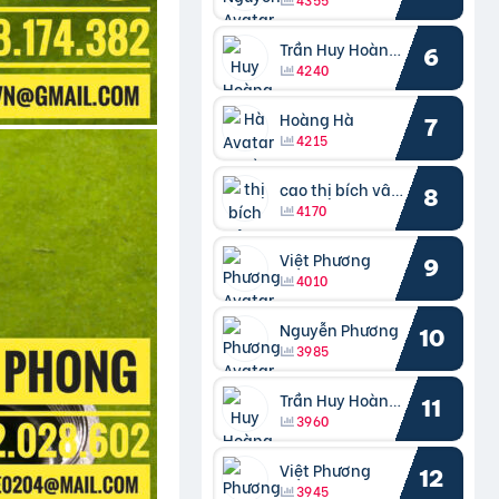
Trần Huy Hoàng Bắc
6
4240
Hoàng Hà
7
4215
cao thị bích vâng kiều
8
4170
Việt Phương
9
4010
Nguyễn Phương
10
3985
Trần Huy Hoàng Bắc
11
3960
Việt Phương
12
3945