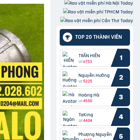
TOP 20 THÀNH VIÊN
TRẦN HIỀN
1
6753
Nguyễn Hưởng
2
5225
Hoàng Hà
3
4550
TaKing
4
4404
Phượng Nguyễn
5
4355