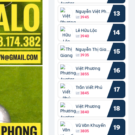
Nguyễn Việt Phương
13
3945
Lê Hữu Lộc
14
3940
Nguyễn Thị Giang
15
3935
Việt Phương
16
3855
Trần Viết Phú
17
3845
Việt Phương
18
3840
Vũ Văn Khuyến
19
3805