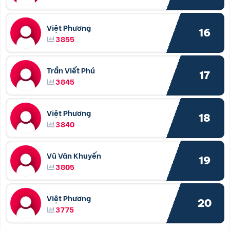
Việt Phương
16
3855
Trần Viết Phú
17
3845
Việt Phương
18
3840
Vũ Văn Khuyến
19
3805
Việt Phương
20
3775