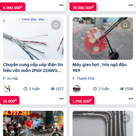
đ
đ
8.000.000
78.000.000
Chuyên cung cấp cáp điện tín
Máy gieo hạt , trỉa ngô đậu
hiệu vặn xoắn 2Pair 22AWG
989
chính hãng
P. An Hải
P. Thanh Khê
2 tuần
1427
2 tuần
1558
đ
đ
15.000
1.950.000