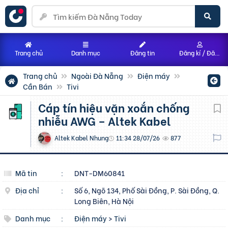
Trang chủ
Danh mục
Đăng tin
Đăng kí / Đăng nhập
Trang chủ
Ngoài Đà Nẵng
Điện máy
Cần Bán
Tivi
Cáp tín hiệu vặn xoắn chống
nhiễu AWG – Altek Kabel
Altek Kabel Nhung
11:34 28/07/26
877
Mã tin
:
DNT-DM60841
Địa chỉ
:
Số 6, Ngõ 134, Phố Sài Đồng, P. Sài Đồng, Q.
Long Biên, Hà Nội
Danh mục
:
Điện máy
>
Tivi