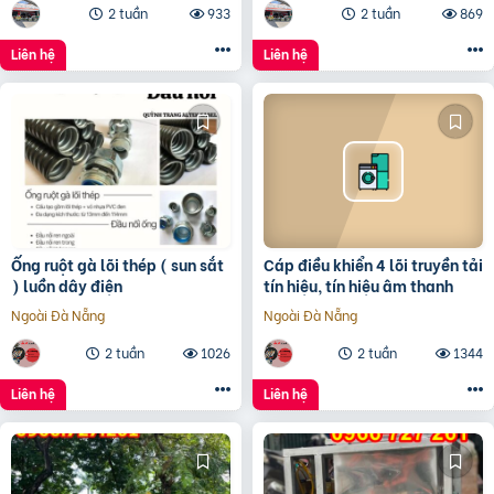
2 tuần
933
2 tuần
869
Liên hệ
Liên hệ
Ống ruột gà lõi thép ( sun sắt
Cáp điều khiển 4 lõi truyền tải
) luồn dây điện
tín hiệu, tín hiệu âm thanh
Ngoài Đà Nẵng
Ngoài Đà Nẵng
2 tuần
1026
2 tuần
1344
Liên hệ
Liên hệ