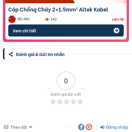
Cáp Chống Cháy 2×1.5mm² Altek Kabel
Yến Nhi
143
Liên hệ
Xem chi tiết
Đánh giá & Gửi tin nhắn
0
Đánh giá bài viết
Theo dõi
Đăng nhập