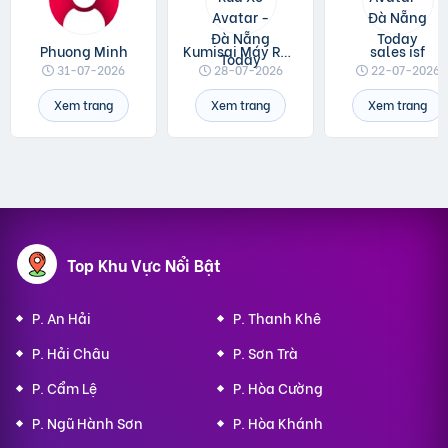
Phuong Minh
Kumisai Máy Rửa Xe
sales isf
31-07-2026
28-07-2026
22-07-2026
Xem trang
Xem trang
Xem trang
Top Khu Vực Nổi Bật
P. An Hải
P. Thanh Khê
P. Hải Châu
P. Sơn Trà
P. Cẩm Lệ
P. Hòa Cường
P. Ngũ Hành Sơn
P. Hòa Khánh