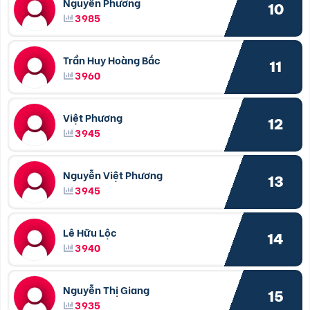
Nguyễn Phương
10
3985
Trần Huy Hoàng Bắc
11
3960
Việt Phương
12
3945
Nguyễn Việt Phương
13
3945
Lê Hữu Lộc
14
3940
Nguyễn Thị Giang
15
3935