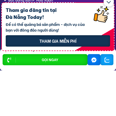
Tham gia đăng tin tại
Đà Nẵng Today
!
Dịch vụ
Hỗ trợ
thông dụng
khách hàng
Để có thể quảng bá sản phẩm - dịch vụ của
bạn với đông đảo người dùng!
Cho thuê xe ôtô
Giới thiệu
THAM GIA MIỄN PHÍ
Cho thuê phòng trọ
Thông báo
Xe tải chở thuê
Bảng giá dịch vụ
GỌI NGAY
Homestay
Blog
Hải sản tươi sống
Hướng dẫn sử dụng
Trang trí quán - shop
Liên hệ hỗ trợ
Quà Lưu niệm
Dành cho thú cưng
Thời trang Mẹ & Bé
Bạn
Đà Nẵng Today,