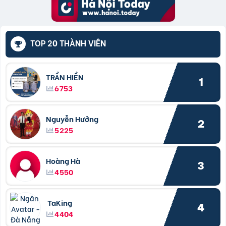
TOP 20 THÀNH VIÊN
TRẦN HIỀN
1
6753
Nguyễn Hưởng
2
5225
Hoàng Hà
3
4550
TaKing
4
4404