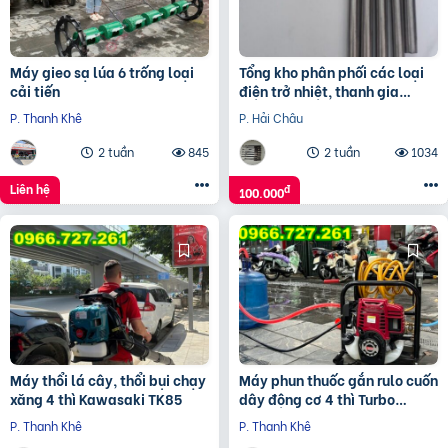
Máy gieo sạ lúa 6 trống loại
Tổng kho phân phối các loại
cải tiến
điện trở nhiệt, thanh gia
nhiệt, vòng gia nhiệt.
P. Thanh Khê
P. Hải Châu
2 tuần
845
2 tuần
1034
Liên hệ
đ
100.000
Máy thổi lá cây, thổi bụi chạy
Máy phun thuốc gắn rulo cuốn
xăng 4 thì Kawasaki TK85
dây động cơ 4 thì Turbo
TB140R
P. Thanh Khê
P. Thanh Khê