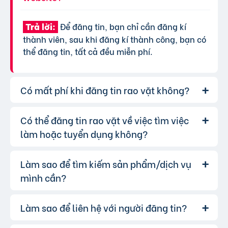
Để đăng tin, bạn chỉ cần đăng kí
Trả lời:
thành viên, sau khi đăng kí thành công, bạn có
thể đăng tin, tất cả đều miễn phí.
Có mất phí khi đăng tin rao vặt không?
Có thể đăng tin rao vặt về việc tìm việc
Chúng tôi cung cấp gói đăng tin miễn
Trả lời:
phí cơ bản cho tất cả người dùng. Tuy nhiên, để
làm hoặc tuyển dụng không?
tăng hiệu quả quảng cáo và được ưu tiên hiển
thị, bạn có thể lựa chọn các gói dịch vụ nâng
Làm sao để tìm kiếm sản phẩm/dịch vụ
Hoàn toàn có thể. Website của chúng
Trả lời:
cấp với chi phí hợp lý, xem thêm
phí dịch vụ tin
tôi hỗ trợ đăng tin tuyển dụng và tìm việc làm.
mình cần?
VIP
.
Bạn chỉ cần chọn đúng chuyên mục và điền đầy
đủ thông tin.
Làm sao để liên hệ với người đăng tin?
Bạn có thể sử dụng công cụ tìm kiếm
Trả lời:
trên website, nhập từ khóa liên quan đến sản