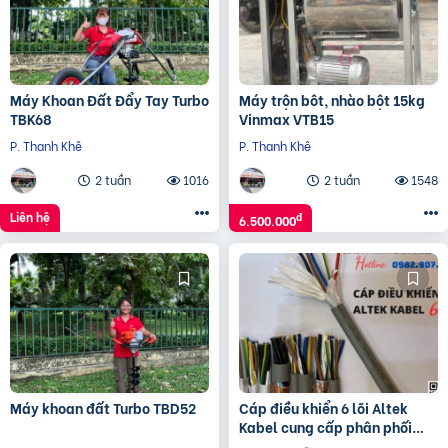
Máy Khoan Đất Đẩy Tay Turbo
Máy trộn bôt, nhào bột 15kg
TBK68
Vinmax VTB15
P. Thanh Khê
P. Thanh Khê
2 tuần
1016
2 tuần
1548
Liên hệ
đ
6.500.000
Máy khoan đất Turbo TBD52
Cáp điều khiển 6 lõi Altek
Kabel cung cấp phân phối
độc quyền