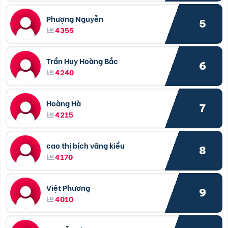
Phượng Nguyễn
5
4355
Trần Huy Hoàng Bắc
6
4240
Hoàng Hà
7
4215
cao thị bích vâng kiều
8
4170
Việt Phương
9
4010