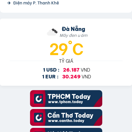
Điện máy P. Thanh Khê
Đà Nẵng
Mây đen u ám
29°C
TỶ GIÁ
VND
1 USD :
26.187
VND
1 EUR :
30.249