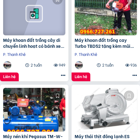
Máy khoan đất trồng cây di
Máy khoan đất trồng cay
chuyển linh hoạt có bánh xe
Turbo TBD52 tặng kèm mũi
đẩy Turbo TBK68
khoan 150mm
P. Thanh Khê
P. Thanh Khê
2 tuần
949
2 tuần
936
Liên hệ
Liên hệ
Máy nén khí Pegasus TM-W-
Máy thái thịt đông lạnh ES