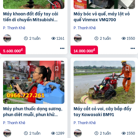
Máy khoan đất đẩy tay cải
Máy bóc vỏ quế, máy lột vỏ
tiến di chuyển Mitsubishi
quế Vinmax VMQ700
TB43
P. Thanh Khê
P. Thanh Khê
2 tuần
1261
2 tuần
1550
đ
đ
5.600.000
14.000.000
Máy phun thuốc dạng sương,
Máy cắt cỏ voi, cây bắp đẩy
phun diệt muỗi, phun khử
tay Kawasaki BM91
trùng ULV Germi 7L
P. Thanh Khê
P. Thanh Khê
2 tuần
1289
2 tuần
1550