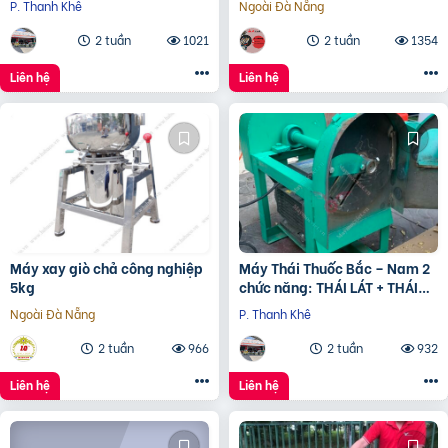
P. Thanh Khê
Ngoài Đà Nẵng
2 tuần
1021
2 tuần
1354
Liên hệ
Liên hệ
Máy xay giò chả công nghiệp
Máy Thái Thuốc Bắc – Nam 2
5kg
chức năng: THÁI LÁT + THÁI
KHÚC
Ngoài Đà Nẵng
P. Thanh Khê
2 tuần
966
2 tuần
932
Liên hệ
Liên hệ