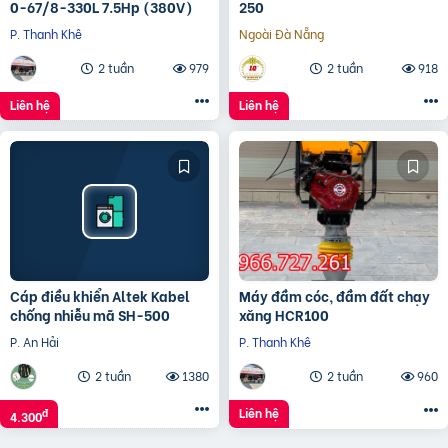
0-67/8-330L 7.5Hp (380V)
250
P. Thanh Khê
Ngoài Đà Nẵng
2 tuần
979
2 tuần
918
Liên hệ
Liên hệ
Cáp điều khiển Altek Kabel
Máy đầm cóc, đầm đất chạy
chống nhiễu mã SH-500
xăng HCR100
P. An Hải
P. Thanh Khê
2 tuần
1380
2 tuần
960
Liên hệ
đ
4.300