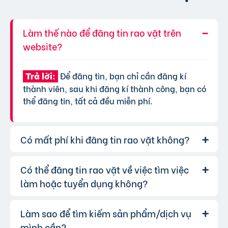
Làm thế nào để đăng tin rao vặt trên
website?
Để đăng tin, bạn chỉ cần đăng kí
Trả lời:
thành viên, sau khi đăng kí thành công, bạn có
thể đăng tin, tất cả đều miễn phí.
Có mất phí khi đăng tin rao vặt không?
Có thể đăng tin rao vặt về việc tìm việc
Chúng tôi cung cấp gói đăng tin miễn
Trả lời:
phí cơ bản cho tất cả người dùng. Tuy nhiên, để
làm hoặc tuyển dụng không?
tăng hiệu quả quảng cáo và được ưu tiên hiển
thị, bạn có thể lựa chọn các gói dịch vụ nâng
Làm sao để tìm kiếm sản phẩm/dịch vụ
Hoàn toàn có thể. Website của chúng
Trả lời:
cấp với chi phí hợp lý, xem thêm
phí dịch vụ tin
tôi hỗ trợ đăng tin tuyển dụng và tìm việc làm.
mình cần?