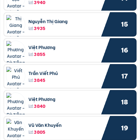
3940
Nguyễn Thị Giang
15
3935
Việt Phương
16
3855
Trần Viết Phú
17
3845
Việt Phương
18
3840
Vũ Văn Khuyến
19
3805