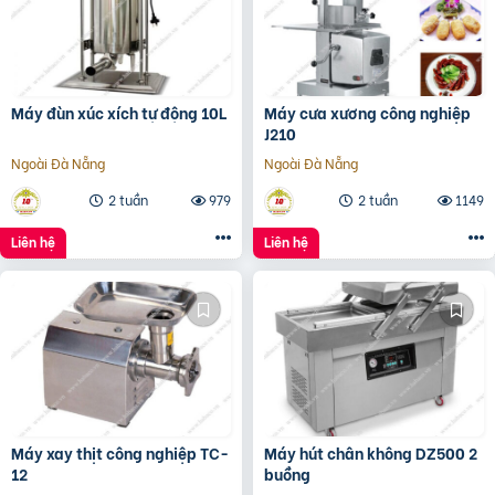
Máy đùn xúc xích tự động 10L
Máy cưa xương công nghiệp
J210
Ngoài Đà Nẵng
Ngoài Đà Nẵng
2 tuần
979
2 tuần
1149
Liên hệ
Liên hệ
Máy xay thịt công nghiệp TC-
Máy hút chân không DZ500 2
12
buồng