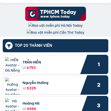
TOP 20 THÀNH VIÊN
TRẦN HIỀN
1
6753
Nguyễn Hưởng
2
5225
Hoàng Hà
3
4550