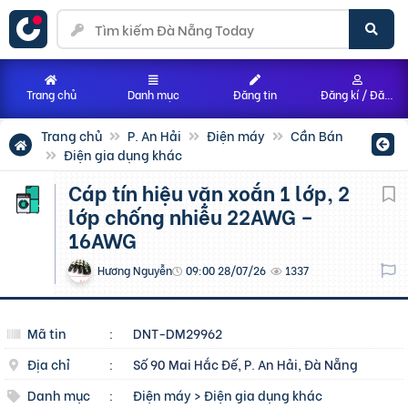
Trang chủ
Danh mục
Đăng tin
Đăng kí / Đăng nhập
Trang chủ
P. An Hải
Điện máy
Cần Bán
Điện gia dụng khác
Cáp tín hiệu vặn xoắn 1 lớp, 2
lớp chống nhiễu 22AWG –
16AWG
Hương Nguyễn
09:00 28/07/26
1337
Mã tin
:
DNT-DM29962
Địa chỉ
:
Số 90 Mai Hắc Đế, P. An Hải, Đà Nẵng
Danh mục
:
Điện máy
>
Điện gia dụng khác