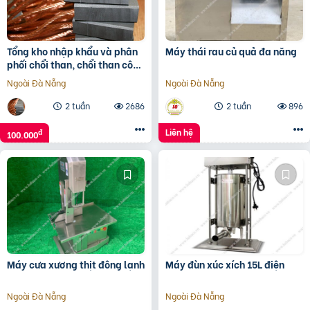
Tổng kho nhập khẩu và phân
Máy thái rau củ quả đa năng
phối chổi than, chổi than công
nghiệp
Ngoài Đà Nẵng
Ngoài Đà Nẵng
2 tuần
2686
2 tuần
896
Liên hệ
đ
100.000
Máy cưa xương thịt đông lạnh
Máy đùn xúc xích 15L điện
Ngoài Đà Nẵng
Ngoài Đà Nẵng