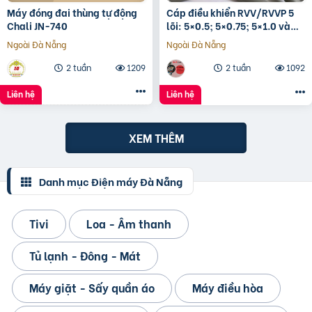
Máy đóng đai thùng tự động
Cáp điều khiển RVV/RVVP 5
Chali JN-740
lõi: 5×0.5; 5×0.75; 5×1.0 và
5×1.5
Ngoài Đà Nẵng
Ngoài Đà Nẵng
2 tuần
1209
2 tuần
1092
Liên hệ
Liên hệ
XEM THÊM
Danh mục Điện máy Đà Nẵng
Tivi
Loa - Âm thanh
Tủ lạnh - Đông - Mát
Máy giặt - Sấy quần áo
Máy điều hòa