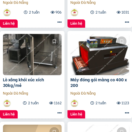
Ngoài Đà Nẵng
Ngoài Đà Nẵng
2 tuần
906
2 tuần
1031
Liên hệ
Liên hệ
Lò xông khói xúc xích
Máy đóng gói màng co 400 x
30kg/mẻ
200
Ngoài Đà Nẵng
Ngoài Đà Nẵng
2 tuần
1162
2 tuần
1123
Liên hệ
Liên hệ