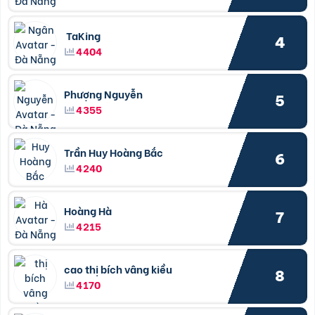
TaKing
4
4404
Phượng Nguyễn
5
4355
Trần Huy Hoàng Bắc
6
4240
Hoàng Hà
7
4215
cao thị bích vâng kiều
8
4170