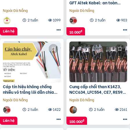
GFT Altek Kabel: an toàn
trong nhiệt độ cao
Ngoài Đà Nẵng
Ngoài Đà Nẵng
2 tuần
1099
2 tuần
903
Liên hệ
đ
10.000
Cáp tín hiệu không chống
Cung cấp chổi than K14Z3,
nhiễu vỏ trắng lõi dẫn chia
NCC634, LFC554, CE7, RE59…
màu
Ngoài Đà Nẵng
Ngoài Đà Nẵng
2 tuần
1422
2 tuần
2161
Liên hệ
đ
100.000