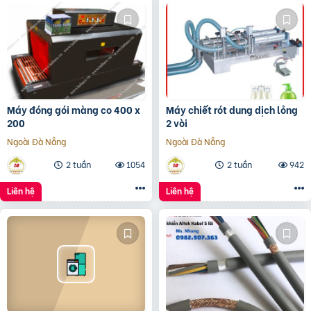
Máy đóng gói màng co 400 x
Máy chiết rót dung dịch lỏng
200
2 vòi
Ngoài Đà Nẵng
Ngoài Đà Nẵng
2 tuần
1054
2 tuần
942
Liên hệ
Liên hệ