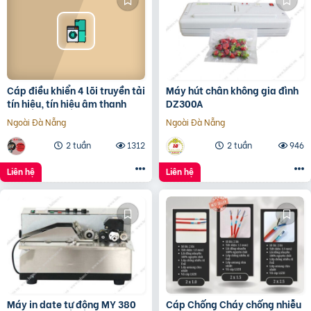
Cáp điều khiển 4 lõi truyền tải
Máy hút chân không gia đình
tín hiệu, tín hiệu âm thanh
DZ300A
Ngoài Đà Nẵng
Ngoài Đà Nẵng
2 tuần
1312
2 tuần
946
Liên hệ
Liên hệ
Máy in date tự động MY 380
Cáp Chống Cháy chống nhiễu