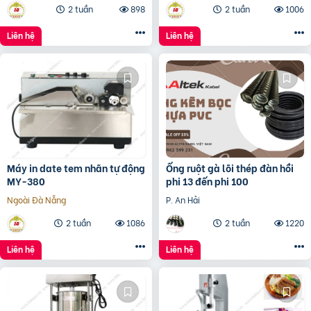
2 tuần
898
2 tuần
1006
Liên hệ
Liên hệ
Máy in date tem nhãn tự động
Ống ruột gà lõi thép đàn hồi
MY-380
phi 13 đến phi 100
Ngoài Đà Nẵng
P. An Hải
2 tuần
1086
2 tuần
1220
Liên hệ
Liên hệ