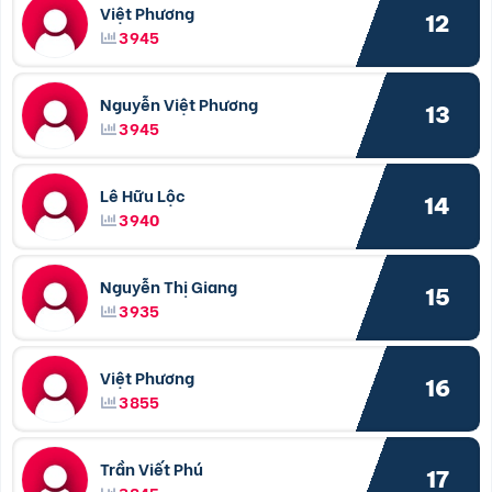
Việt Phương
12
3945
Nguyễn Việt Phương
13
3945
Lê Hữu Lộc
14
3940
Nguyễn Thị Giang
15
3935
Việt Phương
16
3855
Trần Viết Phú
17