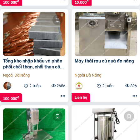
đ
đ
100.000
10.000
Tổng kho nhập khẩu và phân
Máy thái rau củ quả đa năng
phối chổi than, chổi than công
nghiệp
Ngoài Đà Nẵng
Ngoài Đà Nẵng
2 tuần
2686
2 tuần
896
Liên hệ
đ
100.000