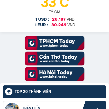
33°C
TỶ GIÁ
VND
1 USD :
26.187
VND
1 EUR :
30.249
TOP 20 THÀNH VIÊN
TRẦN HIỀN