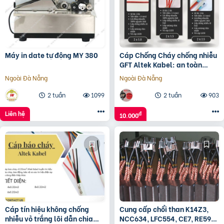
Máy in date tự động MY 380
Cáp Chống Cháy chống nhiễu
GFT Altek Kabel: an toàn
trong nhiệt độ cao
Ngoài Đà Nẵng
Ngoài Đà Nẵng
2 tuần
1099
2 tuần
903
Liên hệ
đ
10.000
Cáp tín hiệu không chống
Cung cấp chổi than K14Z3,
nhiễu vỏ trắng lõi dẫn chia
NCC634, LFC554, CE7, RE59…