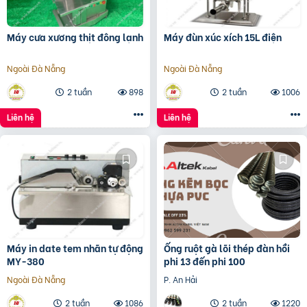
Máy cưa xương thịt đông lạnh
Máy đùn xúc xích 15L điện
Ngoài Đà Nẵng
Ngoài Đà Nẵng
2 tuần
898
2 tuần
1006
Liên hệ
Liên hệ
Máy in date tem nhãn tự động
Ống ruột gà lõi thép đàn hồi
MY-380
phi 13 đến phi 100
Ngoài Đà Nẵng
P. An Hải
2 tuần
1086
2 tuần
1220