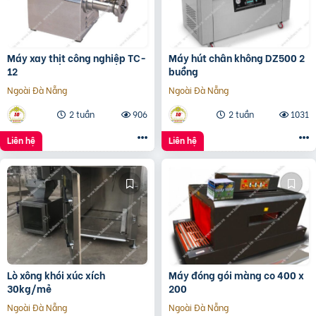
Máy xay thịt công nghiệp TC-
Máy hút chân không DZ500 2
12
buồng
Ngoài Đà Nẵng
Ngoài Đà Nẵng
2 tuần
906
2 tuần
1031
Liên hệ
Liên hệ
Lò xông khói xúc xích
Máy đóng gói màng co 400 x
30kg/mẻ
200
Ngoài Đà Nẵng
Ngoài Đà Nẵng