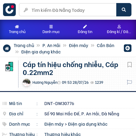
Trang chủ
Danh mục
Đăng tin
Đăng kí / Đăng nhập
Trang chủ
P. An Hải
Điện máy
Cần Bán
Điện gia dụng khác
Cáp tín hiệu chống nhiễu, Cáp
0.22mm2
Hương Nguyễn
09:53 28/07/26
1239
Mã tin
:
DNT-DM30776
Địa chỉ
:
Số 90 Mai Hắc Đế, P. An Hải, Đà Nẵng
Danh mục
:
Điện máy
>
Điện gia dụng khác
Thương hiệu
:
Thương hiệu khác