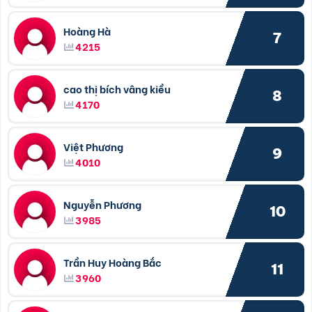
Hoàng Hà
7
4215
cao thị bích vâng kiều
8
4170
Việt Phương
9
4010
Nguyễn Phương
10
3985
Trần Huy Hoàng Bắc
11
3960