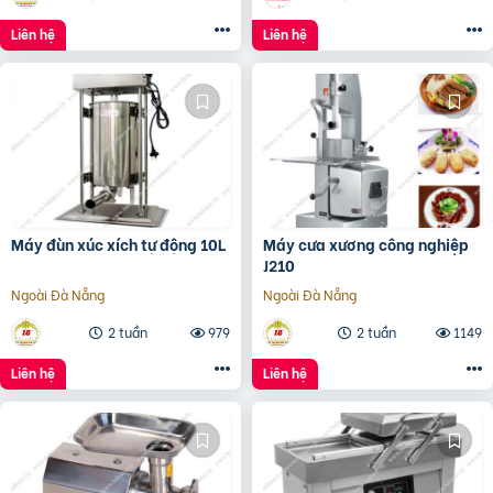
Liên hệ
Liên hệ
Máy đùn xúc xích tự động 10L
Máy cưa xương công nghiệp
J210
Ngoài Đà Nẵng
Ngoài Đà Nẵng
2 tuần
979
2 tuần
1149
Liên hệ
Liên hệ