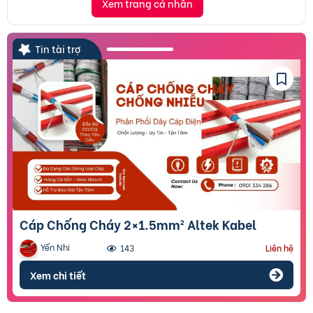
Xem trang cá nhân
Tin tài trợ
Cáp Chống Cháy 2×1.5mm² Altek Kabel
Yến Nhi
143
Liên hệ
Xem chi tiết