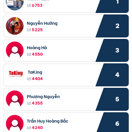
1
6753
Nguyễn Hưởng
2
5225
Hoàng Hà
3
4550
TaKing
4
4404
Phượng Nguyễn
5
4355
Trần Huy Hoàng Bắc
6
4240