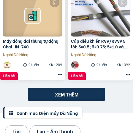
Máy đóng đai thùng tự động
Cáp điều khiển RVV/RVVP 5
Chali JN-740
lõi: 5×0.5; 5×0.75; 5×1.0 và
5×1.5
Ngoài Đà Nẵng
Ngoài Đà Nẵng
2 tuần
1209
2 tuần
1092
Liên hệ
Liên hệ
XEM THÊM
Danh mục Điện máy Đà Nẵng
Tivi
Loa - Âm thanh