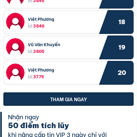
3845
Việt Phương
18
3840
Vũ Văn Khuyến
19
3805
Việt Phương
20
3775
THAM GIA NGAY
Nhận ngay
50 điểm tích lũy
khi nâng cấp tin VIP 3 ngày chỉ với