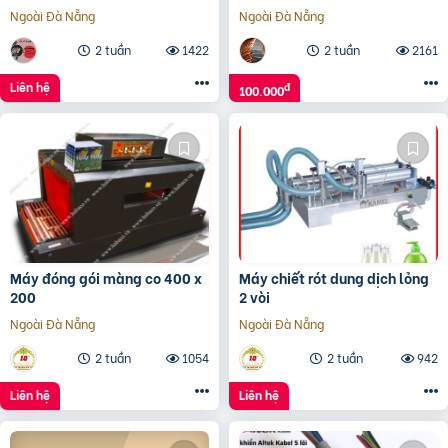
màu
Ngoài Đà Nẵng
Ngoài Đà Nẵng
2 tuần
1422
2 tuần
2161
Liên hệ
đ
100.000
Máy đóng gói màng co 400 x
Máy chiết rót dung dịch lỏng
200
2 vòi
Ngoài Đà Nẵng
Ngoài Đà Nẵng
2 tuần
1054
2 tuần
942
Liên hệ
Liên hệ