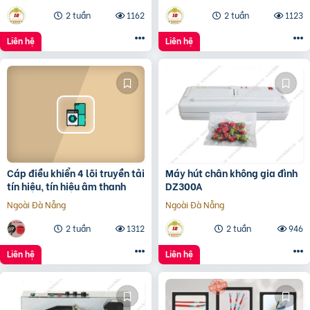
2 tuần
1162
2 tuần
1123
Liên hệ
Liên hệ
Cáp điều khiển 4 lõi truyền tải
Máy hút chân không gia đình
tín hiệu, tín hiệu âm thanh
DZ300A
Ngoài Đà Nẵng
Ngoài Đà Nẵng
2 tuần
1312
2 tuần
946
Liên hệ
Liên hệ