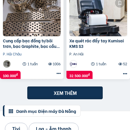
Cung cấp bạc đồng tự bôi
Xe quét rác đẩy tay Kumisai
trơn, bạc Graphite, bạc cầu
KMS S3
tự lựa, bạc thép tự bôi trơn
P. Hải Châu
P. An Hải
1 tuần
1006
1 tuần
52
đ
đ
100.000
32.500.000
XEM THÊM
Danh mục Điện máy Đà Nẵng
Tivi
Loa - Âm thanh