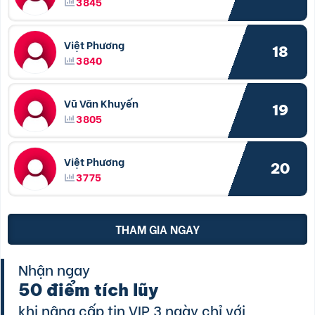
3845
Việt Phương
18
3840
Vũ Văn Khuyến
19
3805
Việt Phương
20
3775
THAM GIA NGAY
Nhận ngay
50 điểm tích lũy
khi nâng cấp tin VIP 3 ngày chỉ với