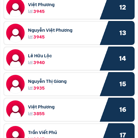
Việt Phương
12
3945
Nguyễn Việt Phương
13
3945
Lê Hữu Lộc
14
3940
Nguyễn Thị Giang
15
3935
Việt Phương
16
3855
Trần Viết Phú
17