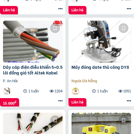
Liên hệ
Liên hệ
Dây cáp điện điều khiển 5×0.5
Máy đóng date thủ công DY8
lõi đồng giá tốt Altek Kabel
P. An Hải
Ngoài Đà Nẵng
1 tuần
1204
1 tuần
1051
Liên hệ
đ
15.000