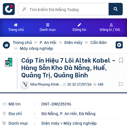
Trang chủ
Danh mục
Đăng tin
Đăng kí / Đăng nhập
Trang chủ
P. An Hải
Điện máy
Cần Bán
Máy công nghiệp
Cáp Tín Hiệu 7 Lõi Altek Kabel –
Hàng Sẵn Kho Đà Nẵng, Huế,
Quảng Trị, Quảng Bình
Nha Phuong Altek Kabel
15:32 27/07/26
148
Mã tin
:
DNT-DM235196
Địa chỉ
:
Đà Nẵng, P. An Hải, Đà Nẵng
Danh mục
:
Điện máy
>
Máy công nghiệp