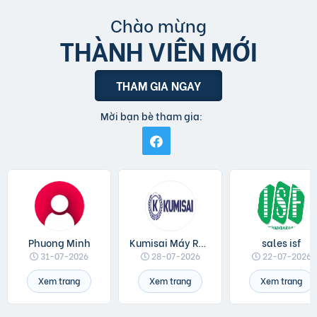
Chào mừng
THÀNH VIÊN MỚI
THAM GIA NGAY
Mời bạn bè tham gia:
Phuong Minh
Kumisai Máy Rửa Xe
sales isf
31-07-2026
28-07-2026
22-07-2026
Xem trang
Xem trang
Xem trang