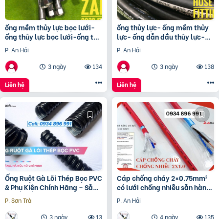
ống mềm thủy lực bọc lưới-
ống thủy lực- ống mềm thủy
ống thủy lực bọc lưới-ống tuy
lực- ống dẫn dầu thủy lực-
ô thủy lực bọc lưới-dây thủy
ống mềm tuy ô thủy lực
P. An Hải
P. An Hải
lực bọc lưới
3 ngày
134
3 ngày
138
Liên hệ
Liên hệ
Ống Ruột Gà Lõi Thép Bọc PVC
Cáp chống cháy 2×0.75mm²
& Phụ Kiện Chính Hãng – Sẵn
có lưới chống nhiễu sẵn hàng
Kho TP.HCM, Đà Nẵng, Nha
tại Đà Nẵng, Huế
P. Sơn Trà
P. An Hải
Trang – Giao Nhanh
3 ngày
13
4 ngày
135