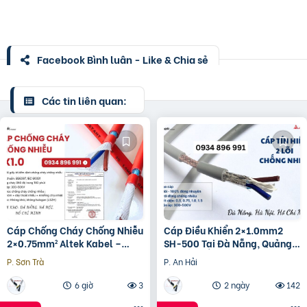
Facebook Bình luận - Like & Chia sẻ
Các tin liên quan:
Cáp Chống Cháy Chống Nhiễu
Cáp Điều Khiển 2×1.0mm2
2×0.75mm² Altek Kabel –
SH-500 Tại Đà Nẵng, Quảng
Phân Phối Đà Nẵng, Huế,
Ngãi– Chiết Khấu Cao
P. Sơn Trà
P. An Hải
Quảng Trị
6 giờ
3
2 ngày
142