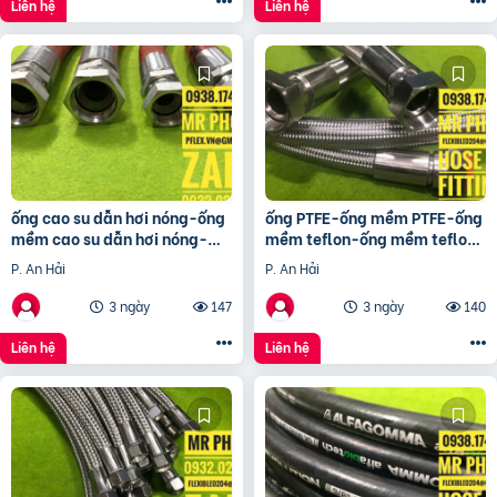
Liên hệ
Liên hệ
ống cao su dẫn hơi nóng-ống
ống PTFE-ống mềm PTFE-ống
mềm cao su dẫn hơi nóng-
mềm teflon-ống mềm teflon
ống mềm cao su chịu nhiệt-
bọc lưới-ống mềm PTFE bọc
P. An Hải
P. An Hải
ống dẫn hơi nóng
lưới 304
3 ngày
147
3 ngày
140
Liên hệ
Liên hệ