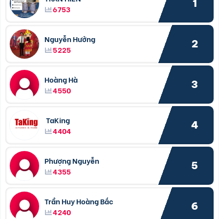
1
6753
Nguyễn Hưởng
2
5225
Hoàng Hà
3
4550
TaKing
4
4404
Phượng Nguyễn
5
4355
Trần Huy Hoàng Bắc
6
4240