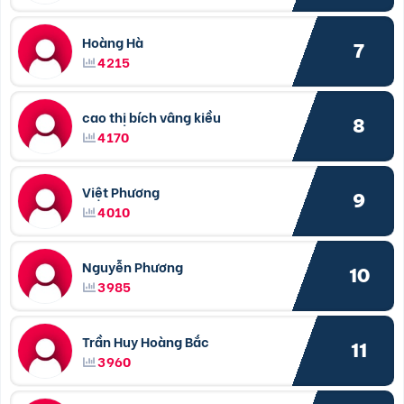
Hoàng Hà
7
4215
cao thị bích vâng kiều
8
4170
Việt Phương
9
4010
Nguyễn Phương
10
3985
Trần Huy Hoàng Bắc
11
3960