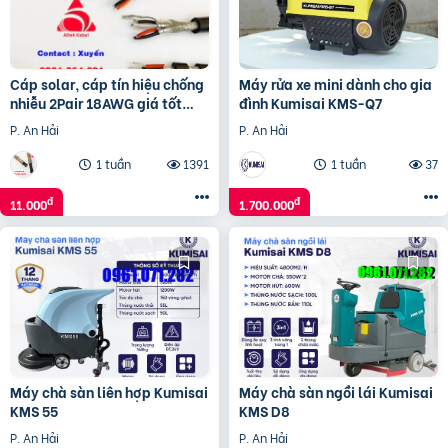
Cáp solar, cáp tín hiệu chống
Máy rửa xe mini dành cho gia
nhiễu 2Pair 18AWG giá tốt
đình Kumisai KMS-Q7
hãng Altek Kabel
P. An Hải
P. An Hải
1 tuần
1391
1 tuần
37
đ
đ
11.000
1.700.000
Máy chà sàn liên hợp Kumisai
Máy chà sàn ngồi lái Kumisai
KMS 55
KMS D8
P. An Hải
P. An Hải