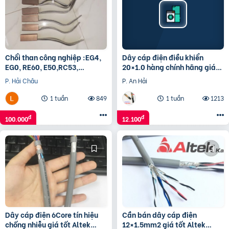
Chổi than công nghiệp :EG4,
Dây cáp điện điều khiển
EG0, RE60, E50,RC53,
20×1.0 hàng chính hãng giá
KD5883K…
tốt
P. Hải Châu
P. An Hải
1 tuần
849
1 tuần
1213
đ
đ
100.000
12.100
Dây cáp điện 6Core tín hiệu
Cần bán dây cáp điện
chống nhiễu giá tốt Altek
12×1.5mm2 giá tốt Altek