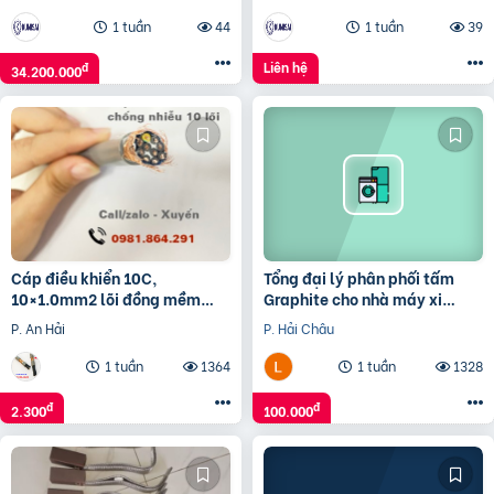
1 tuần
44
1 tuần
39
Liên hệ
đ
34.200.000
Cáp điều khiển 10C,
Tổng đại lý phân phối tấm
10×1.0mm2 lõi đồng mềm
Graphite cho nhà máy xi
chính hãng giá tốt
măng
P. An Hải
P. Hải Châu
1 tuần
1364
1 tuần
1328
đ
đ
2.300
100.000