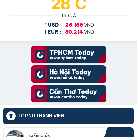
28°C
TỶ GIÁ
VND
1 USD :
26.156
VND
1 EUR :
30.214
TOP 20 THÀNH VIÊN
TRẦN HIỀN