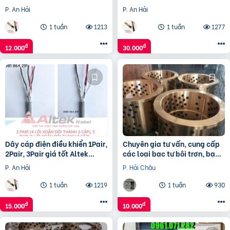
kabel
Kabel
P. An Hải
P. An Hải
1 tuần
1213
1 tuần
1277
đ
đ
12.000
30.000
Dây cáp điện điều khiển 1Pair,
Chuyên gia tư vấn, cung cấp
2Pair, 3Pair giá tốt Altek
các loại bạc tự bôi trơn, bạc
Kabel
đồng tiết dầu
P. An Hải
P. Hải Châu
1 tuần
1219
1 tuần
930
đ
đ
15.000
10.000