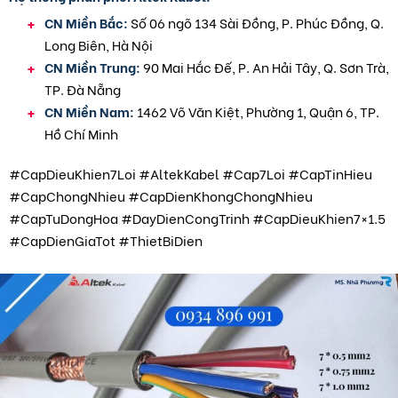
CN Miền Bắc:
Số 06 ngõ 134 Sài Đồng, P. Phúc Đồng, Q.
Long Biên, Hà Nội
CN Miền Trung:
90 Mai Hắc Đế, P. An Hải Tây, Q. Sơn Trà,
TP. Đà Nẵng
CN Miền Nam:
1462 Võ Văn Kiệt, Phường 1, Quận 6, TP.
Hồ Chí Minh
#CapDieuKhien7Loi #AltekKabel #Cap7Loi #CapTinHieu
#CapChongNhieu #CapDienKhongChongNhieu
#CapTuDongHoa #DayDienCongTrinh #CapDieuKhien7×1.5
#CapDienGiaTot #ThietBiDien