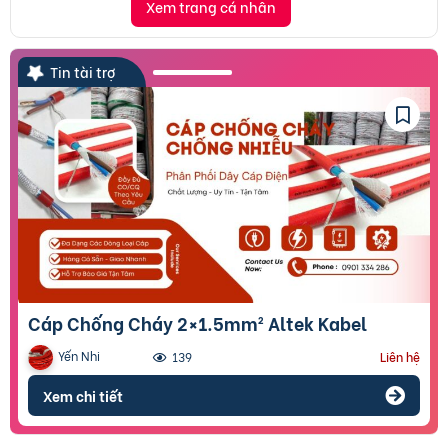
Xem trang cá nhân
Tin tài trợ
Cáp Chống Cháy 2×1.5mm² Altek Kabel
Yến Nhi
139
Liên hệ
Xem chi tiết