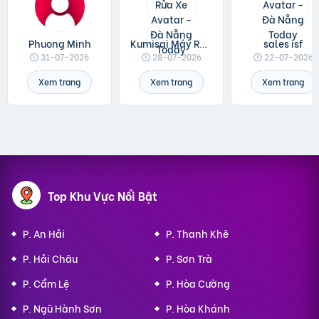
Phuong Minh
Kumisai Máy Rửa Xe
sales isf
31-07-2026
28-07-2026
22-07-2026
Xem trang
Xem trang
Xem trang
Top Khu Vực Nổi Bật
P. An Hải
P. Thanh Khê
P. Hải Châu
P. Sơn Trà
P. Cẩm Lệ
P. Hòa Cường
P. Ngũ Hành Sơn
P. Hòa Khánh