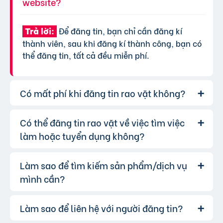
website?
Để đăng tin, bạn chỉ cần đăng kí
Trả lời:
thành viên, sau khi đăng kí thành công, bạn có
thể đăng tin, tất cả đều miễn phí.
Có mất phí khi đăng tin rao vặt không?
Có thể đăng tin rao vặt về việc tìm việc
Chúng tôi cung cấp gói đăng tin miễn
Trả lời:
phí cơ bản cho tất cả người dùng. Tuy nhiên, để
làm hoặc tuyển dụng không?
tăng hiệu quả quảng cáo và được ưu tiên hiển
thị, bạn có thể lựa chọn các gói dịch vụ nâng
Làm sao để tìm kiếm sản phẩm/dịch vụ
Hoàn toàn có thể. Website của chúng
Trả lời:
cấp với chi phí hợp lý, xem thêm
phí dịch vụ tin
tôi hỗ trợ đăng tin tuyển dụng và tìm việc làm.
mình cần?
VIP
.
Bạn chỉ cần chọn đúng chuyên mục và điền đầy
đủ thông tin.
Làm sao để liên hệ với người đăng tin?
Bạn có thể sử dụng công cụ tìm kiếm
Trả lời:
trên website, nhập từ khóa liên quan đến sản