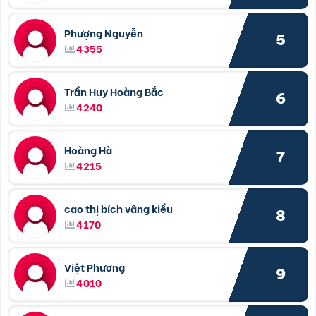
Phượng Nguyễn
5
4355
Trần Huy Hoàng Bắc
6
4240
Hoàng Hà
7
4215
cao thị bích vâng kiều
8
4170
Việt Phương
9
4010