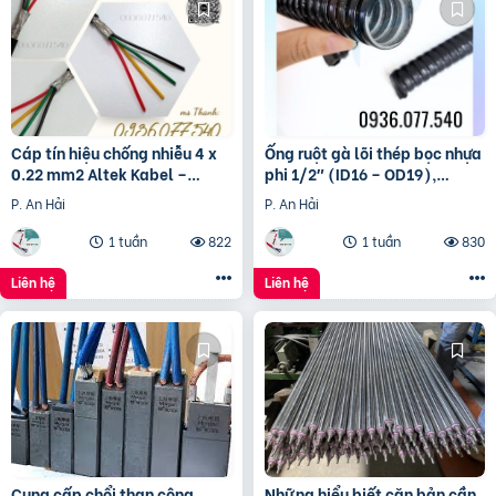
Cáp tín hiệu chống nhiễu 4 x
Ống ruột gà lõi thép bọc nhựa
0.22 mm2 Altek Kabel –
phi 1/2″ (ID16 – OD19),
Shield alarm cable, signal
Flexible Conduit, ống luồn
P. An Hải
P. An Hải
dây điện
1 tuần
822
1 tuần
830
Liên hệ
Liên hệ
Cung cấp chổi than công
Những hiểu biết căn bản cần