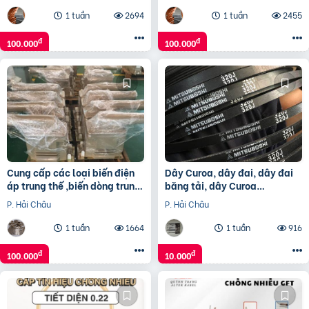
1 tuần
2694
1 tuần
2455
đ
đ
100.000
100.000
Cung cấp các loại biến điện
Dây Curoa, dây đai, dây đai
áp trung thế ,biến dòng trung
băng tải, dây Curoa
thế, tụ bù trung thế
Megadyne
P. Hải Châu
P. Hải Châu
1 tuần
1664
1 tuần
916
đ
đ
100.000
10.000