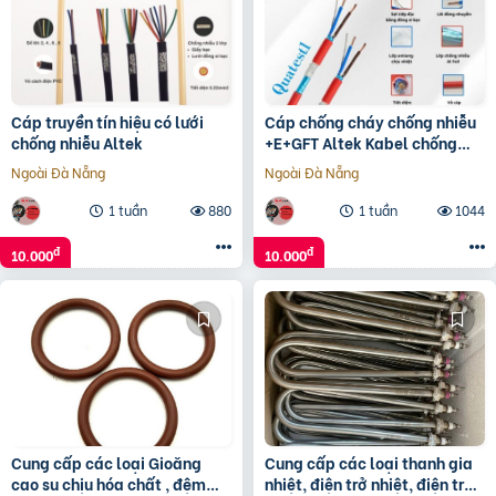
Cáp truyền tín hiệu có lưới
Cáp chống cháy chống nhiễu
chống nhiễu Altek
+E+GFT Altek Kabel chống
cháy trong nhiệt độ cao
Ngoài Đà Nẵng
Ngoài Đà Nẵng
1 tuần
880
1 tuần
1044
đ
đ
10.000
10.000
Cung cấp các loại Gioăng
Cung cấp các loại thanh gia
cao su chịu hóa chất , đệm
nhiệt, điện trở nhiệt, điện trở