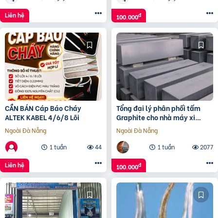
Liên hệ
đ
100.000
CẦN BÁN Cáp Báo Cháy
Tổng đại lý phân phối tấm
ALTEK KABEL 4/6/8 Lõi
Graphite cho nhà máy xi
măng
Ngoài Đà Nẵng
Ngoài Đà Nẵng
1 tuần
44
1 tuần
2077
Liên hệ
đ
100.000