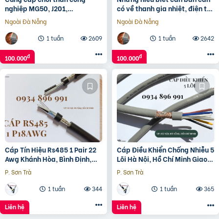
nghiệp MG50, J201,
có về thanh gia nhiệt, điện trở
J164,D172, CH33N, D374N…
nhiệt
Ngoài Đà Nẵng
Ngoài Đà Nẵng
1 tuần
2609
1 tuần
2642
đ
đ
100.000
100.000
Cáp Tín Hiệu Rs485 1 Pair 22
Cáp Điều Khiển Chống Nhiễu 5
Awg Khánh Hòa, Bình Định,
Lõi Hà Nội, Hồ Chí Minh Giao
Gia Lai
Ngay
P. Sơn Trà
P. Sơn Trà
1 tuần
344
1 tuần
365
Liên hệ
Liên hệ