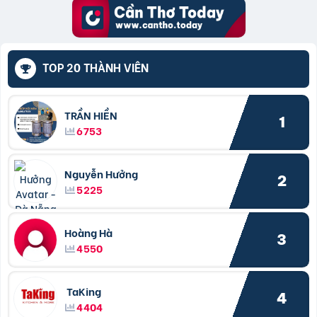
TOP 20 THÀNH VIÊN
TRẦN HIỀN
1
6753
Nguyễn Hưởng
2
5225
Hoàng Hà
3
4550
TaKing
4
4404