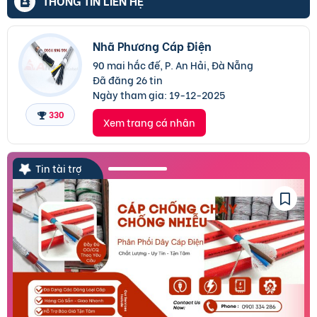
THÔNG TIN LIÊN HỆ
Nhã Phương Cáp Điện
90 mai hắc đế, P. An Hải, Đà Nẵng
Đã đăng 26 tin
Ngày tham gia:
19-12-2025
330
Xem trang cá nhân
Tin tài trợ