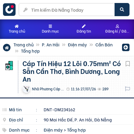
Trang chủ
Danh mục
Đăng tin
Đăng kí / Đăng nhập
Trang chủ
P. An Hải
Điện máy
Cần Bán
Tổng hợp
Cáp Tín Hiệu 12 Lõi 0.75mm² Có
Sẵn Cần Thơ, Bình Dương, Long
An
Nhã Phương Cáp Điện
11:16 27/07/26
289
Mã tin
:
DNT-DM234162
Địa chỉ
:
90 Mai Hắc Đế, P. An Hải, Đà Nẵng
Danh mục
:
Điện máy
>
Tổng hợp