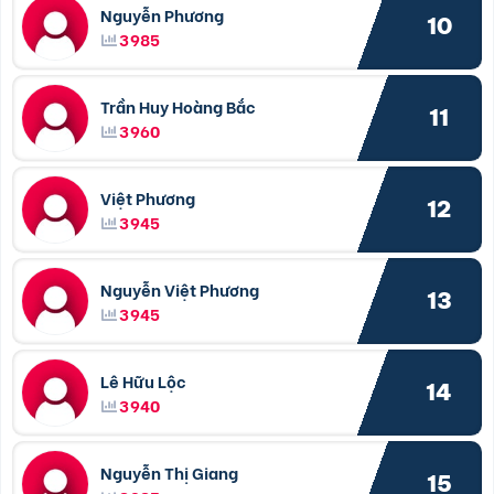
Nguyễn Phương
10
3985
Trần Huy Hoàng Bắc
11
3960
Việt Phương
12
3945
Nguyễn Việt Phương
13
3945
Lê Hữu Lộc
14
3940
Nguyễn Thị Giang
15