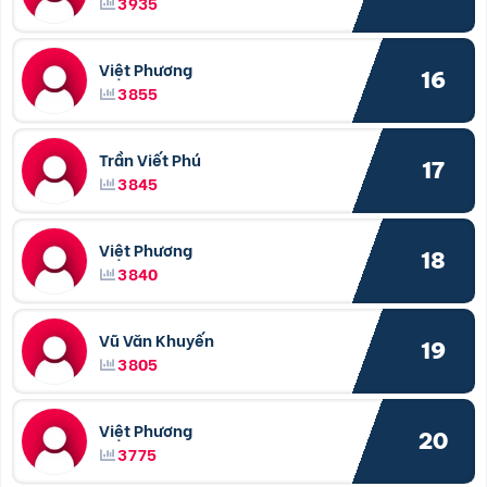
3935
Việt Phương
16
3855
Trần Viết Phú
17
3845
Việt Phương
18
3840
Vũ Văn Khuyến
19
3805
Việt Phương
20
3775