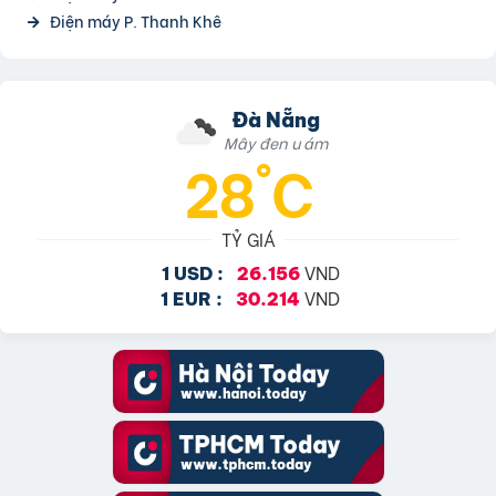
Điện máy P. Thanh Khê
Đà Nẵng
Mây đen u ám
28°C
TỶ GIÁ
VND
1 USD :
26.156
VND
1 EUR :
30.214