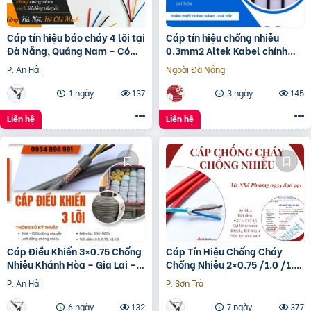
Cáp tín hiệu báo cháy 4 lõi tại
Cáp tín hiệu chống nhiễu
Đà Nẵng, Quảng Nam – Có
0.3mm2 Altek Kabel chính
sẵn số lượng lớn
hãng
P. An Hải
Ngoài Đà Nẵng
1 ngày
137
3 ngày
145
Liên hệ
Liên hệ
Cáp Điều Khiển 3×0.75 Chống
Cáp Tín Hiệu Chống Cháy
Nhiễu Khánh Hòa – Gia Lai –
Chống Nhiễu 2×0.75 /1.0 /1.5
Bình Định
/2.5 – Altek Kabel Đà Nẵng –
P. An Hải
P. Sơn Trà
Hà Nội – HCM
6 ngày
132
7 ngày
377