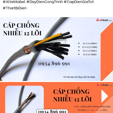
#AltekKabel #DayDienCongTrinh #CapDienGiaTot
#ThietBiDien