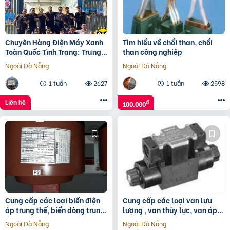
Chuyên Hàng Điện Máy Xanh
Tìm hiểu về chổi than, chổi
Toàn Quốc Tình Trạng: Trưng
than công nghiệp
Bày Trầy Xước ( Thu Hồi Vốn )
Ngoài Đà Nẵng
Ngoài Đà Nẵng
1 tuần
2627
1 tuần
2598
Liên hệ
đ
100.000
Cung cấp các loại biến điện
Cung cấp các loại van lưu
áp trung thế, biến dòng trung
lượng , van thủy lực, van áp
thế, tụ bù trung thế
lực, van điều khí, van giảm
Ngoài Đà Nẵng
Ngoài Đà Nẵng
áp, van cân bằng