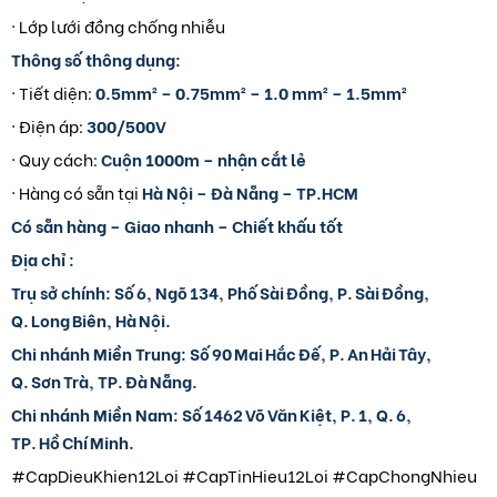
· Lớp lưới đồng chống nhiễu
Thông số thông dụng:
· Tiết diện:
0.5mm² – 0.75mm² –
1.0 mm² – 1.5mm²
· Điện áp:
300/500V
· Quy cách:
Cuộn 1000m – nhận cắt lẻ
· Hàng có sẵn tại
Hà Nội – Đà Nẵng – TP.HCM
Có sẵn hàng – Giao nhanh – Chiết khấu tốt
Địa chỉ :
Trụ sở chính:
Số 6, Ngõ 134, Phố Sài Đồng, P. Sài Đồng,
Q. Long Biên, Hà Nội.
Chi nhánh Miền Trung:
Số 90 Mai Hắc Đế, P. An Hải Tây,
Q. Sơn Trà, TP. Đà Nẵng.
Chi nhánh Miền Nam:
Số 1462 Võ Văn Kiệt, P. 1, Q. 6,
TP. Hồ Chí Minh.
#CapDieuKhien12Loi #CapTinHieu12Loi #CapChongNhieu