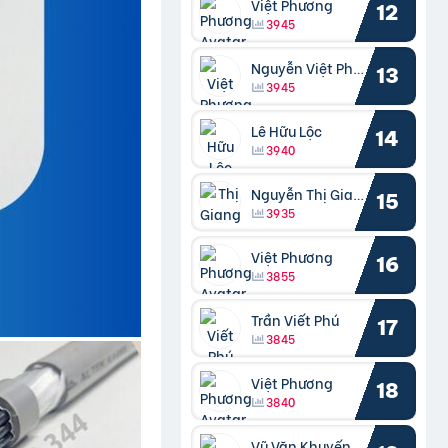
Việt Phương
12
3945
Nguyễn Việt Phương
13
3945
Lê Hữu Lộc
14
3940
Nguyễn Thị Giang
15
3935
Việt Phương
16
3855
Trần Viết Phú
17
3845
Việt Phương
18
3840
Vũ Văn Khuyến