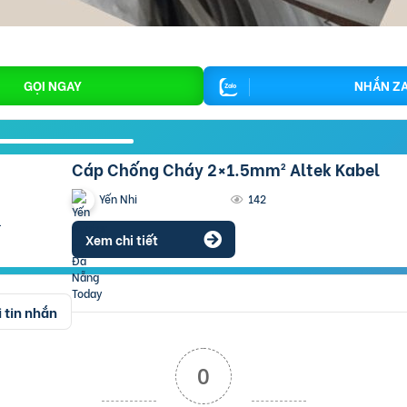
GỌI NGAY
NHẮN Z
Cáp Chống Cháy 2×1.5mm² Altek Kabel
Yến Nhi
142
Xem chi tiết
 tin nhắn
0