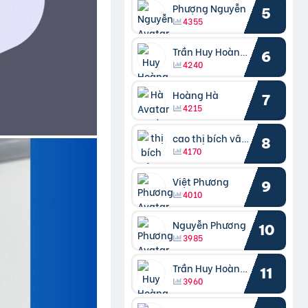
Phượng Nguyễn
5
4355
Trần Huy Hoàng Bắc
6
4240
Hoàng Hà
7
4215
cao thị bích vâng kiều
8
4170
Việt Phương
9
4010
Nguyễn Phương
10
3985
Trần Huy Hoàng Bắc
11
3960