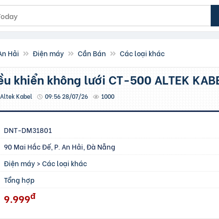
An Hải
Điện máy
Cần Bán
Các loại khác
iều khiển không lưới CT-500 ALTEK KAB
Altek Kabel
09:56 28/07/26
1000
DNT-DM31801
90 Mai Hắc Đế, P. An Hải, Đà Nẵng
Điện máy
>
Các loại khác
Tổng hợp
đ
9.999