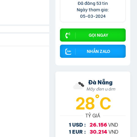
Đã đăng 53 tin
Ngày tham gia:
05-03-2024
GỌI NGAY
NHẮN ZALO
Đà Nẵng
Mây đen u ám
28°C
TỶ GIÁ
VND
1 USD :
26.156
VND
1 EUR :
30.214