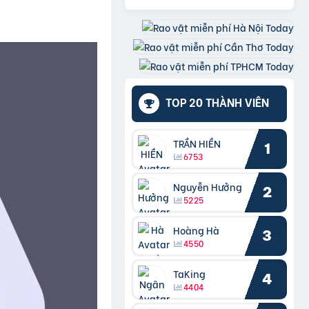
TOP 20 THÀNH VIÊN
TRẦN HIỀN
1
6753
Nguyễn Hưởng
2
5225
Hoàng Hà
3
4550
TaKing
4
4404