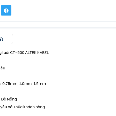
ết
g lưới CT-500 ALTEK KABEL
iễu
mm, 0.75mm, 1.0mm, 1.5mm
, Đà Nẵng
o yêu cầu của khách hàng