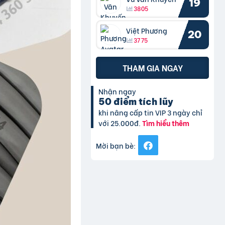
19
3805
Việt Phương
20
3775
THAM GIA NGAY
Nhận ngay
50 điểm tích lũy
khi nâng cấp tin VIP 3 ngày chỉ
với 25.000đ.
Tìm hiểu thêm
Mời bạn bè: