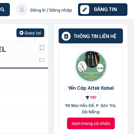
ĐĂNG TIN
Đăng kí / Đăng nhập
Quay lại
THÔNG TIN LIÊN HỆ
EL
Yến Cáp Altek Kabel
987
90 Mai Hắc Đế, P. Sơn Trà,
Đà Nẵng
Xem trang cá nhân