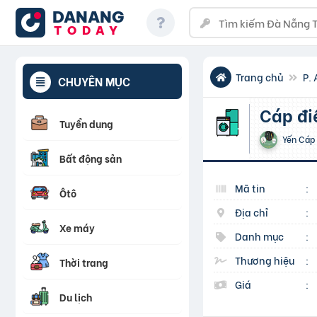
DANANG
TODAY
Trang chủ
P. 
CHUYÊN MỤC
Cáp đ
Tuyển dụng
Yến Cáp 
Bất động sản
Mã tin
:
Ôtô
Địa chỉ
:
Xe máy
Danh mục
:
Thương hiệu
:
Thời trang
Giá
:
Du lịch