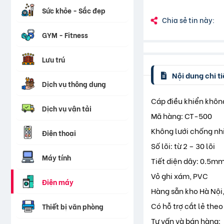
Sức khỏe - Sắc đẹp
Chia sẻ tin này:
GYM - Fitness
Lưu trú
Nội dung chi ti
Dịch vụ thông dụng
Cáp điều khiển khôn
Dịch vụ vận tải
Mã hàng: CT-500
Không lưới chống nh
Điện thoại
Số lõi: từ 2 – 30 lõi
Máy tính
Tiết diện dây: 0.5
Vỏ ghi xám, PVC
Điện máy
Hàng sẵn kho Hà Nội
Có hỗ trợ cắt lẻ the
Thiết bị văn phòng
Tư vấn và bán hàng: