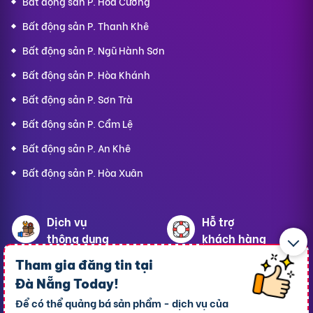
Bất động sản P. Hòa Cường
Bất động sản P. Thanh Khê
Bất động sản P. Ngũ Hành Sơn
Bất động sản P. Hòa Khánh
Bất động sản P. Sơn Trà
Bất động sản P. Cẩm Lệ
Bất động sản P. An Khê
Bất động sản P. Hòa Xuân
Dịch vụ
Hỗ trợ
thông dụng
khách hàng
Tham gia đăng tin tại
Cho thuê xe ôtô
Giới thiệu
Đà Nẵng Today
!
Cho thuê phòng trọ
Thông báo
Để có thể quảng bá sản phẩm - dịch vụ của