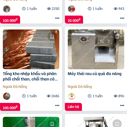
1 tuần
2150
1 tuần
943
đ
đ
100.000
10.000
Tổng kho nhập khẩu và phân
Máy thái rau củ quả đa năng
phối chổi than, chổi than công
nghiệp
Ngoài Đà Nẵng
Ngoài Đà Nẵng
1 tuần
2686
1 tuần
896
Liên hệ
đ
100.000