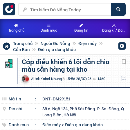
Trang chủ
Danh mục
Đăng tin
Đăng kí / Đăng nhập
Trang chủ
Ngoài Đà Nẵng
Điện máy
Cần Bán
Điện gia dụng khác
Cáp điều khiển 6 lõi dẫn chia
màu sẵn hàng tại kho
Altek Kabel Nhung
15:56 28/07/26
1460
Mã tin
:
DNT-DM29151
Địa chỉ
:
Số 6, Ngõ 134, Phố Sài Đồng, P. Sài Đồng, Q.
Long Biên, Hà Nội
Danh mục
:
Điện máy
>
Điện gia dụng khác