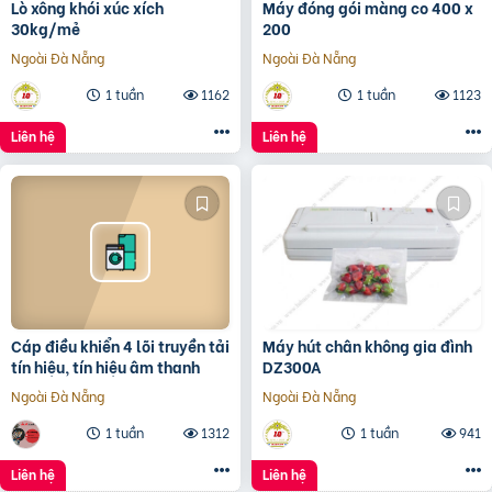
Lò xông khói xúc xích
Máy đóng gói màng co 400 x
30kg/mẻ
200
Ngoài Đà Nẵng
Ngoài Đà Nẵng
1 tuần
1162
1 tuần
1123
Liên hệ
Liên hệ
Cáp điều khiển 4 lõi truyền tải
Máy hút chân không gia đình
tín hiệu, tín hiệu âm thanh
DZ300A
Ngoài Đà Nẵng
Ngoài Đà Nẵng
1 tuần
1312
1 tuần
941
Liên hệ
Liên hệ