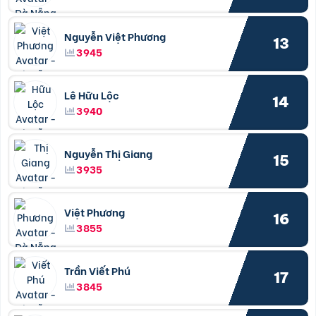
Nguyễn Việt Phương
13
3945
Lê Hữu Lộc
14
3940
Nguyễn Thị Giang
15
3935
Việt Phương
16
3855
Trần Viết Phú
17
3845