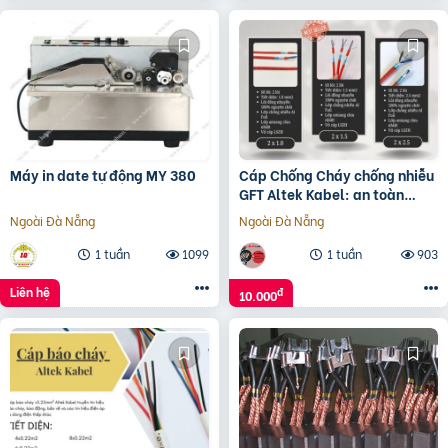
Máy in date tự động MY 380
Cáp Chống Cháy chống nhiễu
GFT Altek Kabel: an toàn
trong nhiệt độ cao
Ngoài Đà Nẵng
Ngoài Đà Nẵng
1 tuần
1099
1 tuần
903
Liên hệ
đ
10.000