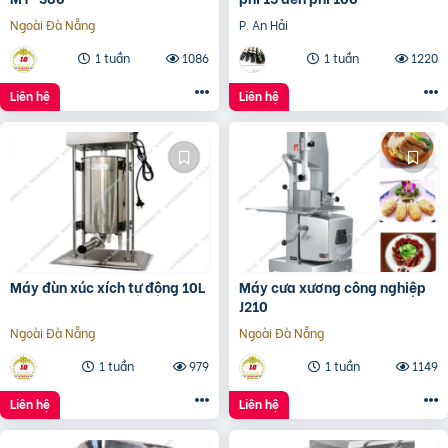
Ngoài Đà Nẵng
P. An Hải
1 tuần
1086
1 tuần
1220
Liên hệ
Liên hệ
Máy đùn xúc xích tự động 10L
Máy cưa xương công nghiệp
J210
Ngoài Đà Nẵng
Ngoài Đà Nẵng
1 tuần
979
1 tuần
1149
Liên hệ
Liên hệ