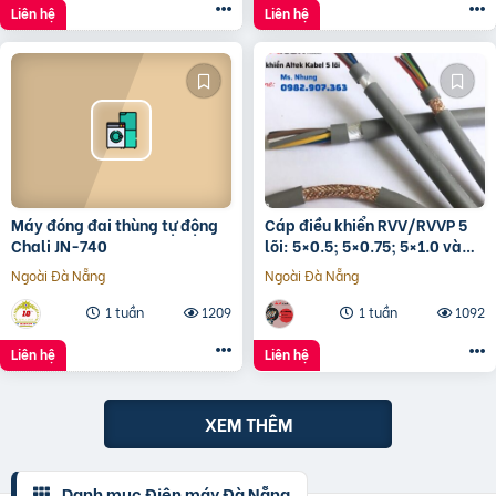
Liên hệ
Liên hệ
Máy đóng đai thùng tự động
Cáp điều khiển RVV/RVVP 5
Chali JN-740
lõi: 5×0.5; 5×0.75; 5×1.0 và
5×1.5
Ngoài Đà Nẵng
Ngoài Đà Nẵng
1 tuần
1209
1 tuần
1092
Liên hệ
Liên hệ
XEM THÊM
Danh mục Điện máy Đà Nẵng