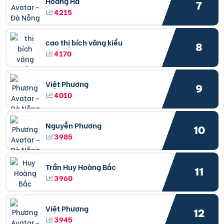
Hoàng Hà
7
4215
cao thị bích vâng kiều
8
4170
Việt Phương
9
4010
Nguyễn Phương
10
3985
Trần Huy Hoàng Bắc
11
3960
Việt Phương
12
3945