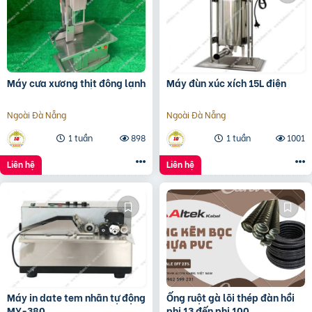
Máy cưa xương thịt đông lạnh
Máy đùn xúc xích 15L điện
Ngoài Đà Nẵng
Ngoài Đà Nẵng
1 tuần
898
1 tuần
1001
Liên hệ
Liên hệ
Máy in date tem nhãn tự động
Ống ruột gà lõi thép đàn hồi
MY-380
phi 13 đến phi 100