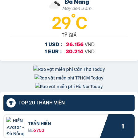
Đà Nẵng
Mây đen u ám
29°C
TỶ GIÁ
VND
1 USD :
26.156
VND
1 EUR :
30.214
TOP 20 THÀNH VIÊN
TRẦN HIỀN
1
6753