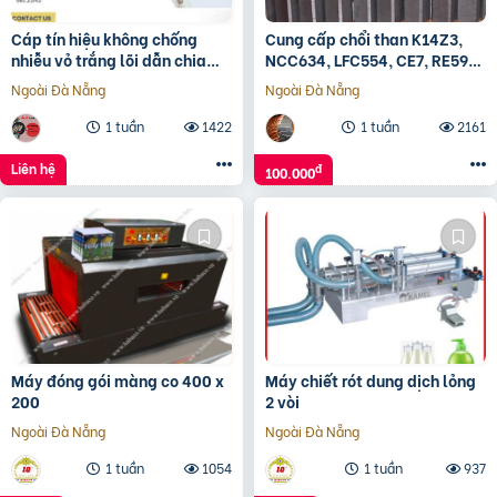
Cáp tín hiệu không chống
Cung cấp chổi than K14Z3,
nhiễu vỏ trắng lõi dẫn chia
NCC634, LFC554, CE7, RE59…
màu
Ngoài Đà Nẵng
Ngoài Đà Nẵng
1 tuần
1422
1 tuần
2161
Liên hệ
đ
100.000
Máy đóng gói màng co 400 x
Máy chiết rót dung dịch lỏng
200
2 vòi
Ngoài Đà Nẵng
Ngoài Đà Nẵng
1 tuần
1054
1 tuần
937