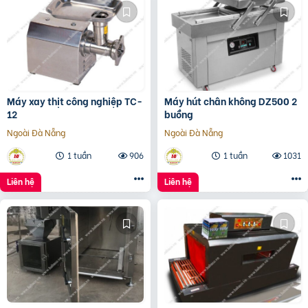
Máy xay thịt công nghiệp TC-
Máy hút chân không DZ500 2
12
buồng
Ngoài Đà Nẵng
Ngoài Đà Nẵng
1 tuần
906
1 tuần
1031
Liên hệ
Liên hệ