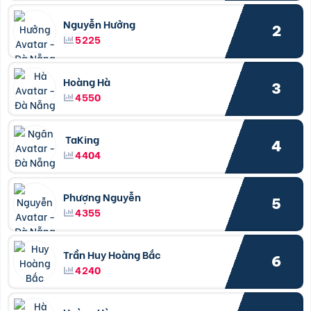
Nguyễn Hưởng
2
5225
Hoàng Hà
3
4550
TaKing
4
4404
Phượng Nguyễn
5
4355
Trần Huy Hoàng Bắc
6
4240