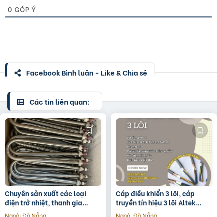
0
GÓP Ý
Facebook Bình luận - Like & Chia sẻ
Các tin liên quan:
Chuyên sản xuất các loại
Cáp điều khiển 3 lõi, cáp
điện trở nhiệt, thanh gia
truyền tín hiệu 3 lõi Altek
nhiệt, vòng gia nhiệt.
Kabel
Ngoài Đà Nẵng
Ngoài Đà Nẵng