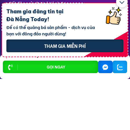
Bất động sản P. Ngũ Hành Sơn
Tham gia đăng tin tại
Bất động sản P. Hòa Khánh
Đà Nẵng Today
!
Bất động sản P. Sơn Trà
Để có thể quảng bá sản phẩm - dịch vụ của
bạn với đông đảo người dùng!
Bất động sản P. Cẩm Lệ
Bất động sản P. An Khê
THAM GIA MIỄN PHÍ
Bất động sản P. Hòa Xuân
GỌI NGAY
Dịch vụ
Hỗ trợ
thông dụng
khách hàng
Cho thuê xe ôtô
Giới thiệu
Cho thuê phòng trọ
Thông báo
Xe tải chở thuê
Bảng giá dịch vụ
Homestay
Blog