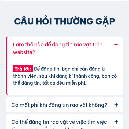
CÂU HỎI THƯỜNG GẶP
Làm thế nào để đăng tin rao vặt trên
website?
Để đăng tin, bạn chỉ cần đăng kí
Trả lời:
thành viên, sau khi đăng kí thành công, bạn có
thể đăng tin, tất cả đều miễn phí.
Có mất phí khi đăng tin rao vặt không?
Có thể đăng tin rao vặt về việc tìm việc
Chúng tôi cung cấp gói đăng tin miễn
Trả lời:
phí cơ bản cho tất cả người dùng. Tuy nhiên, để