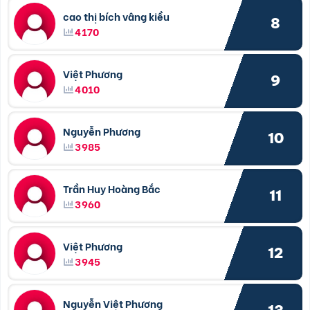
cao thị bích vâng kiều
8
4170
Việt Phương
9
4010
Nguyễn Phương
10
3985
Trần Huy Hoàng Bắc
11
3960
Việt Phương
12
3945
Nguyễn Việt Phương