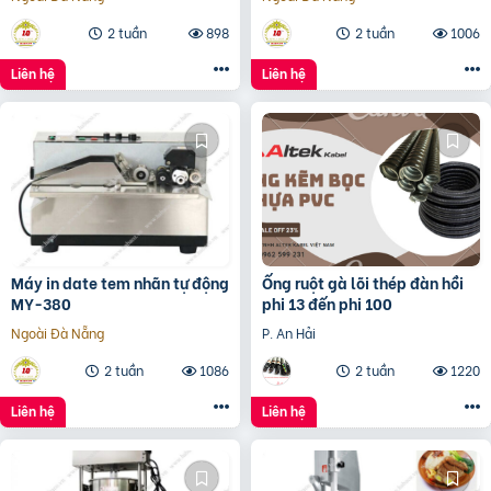
2 tuần
898
2 tuần
1006
Liên hệ
Liên hệ
Máy in date tem nhãn tự động
Ống ruột gà lõi thép đàn hồi
MY-380
phi 13 đến phi 100
Ngoài Đà Nẵng
P. An Hải
2 tuần
1086
2 tuần
1220
Liên hệ
Liên hệ