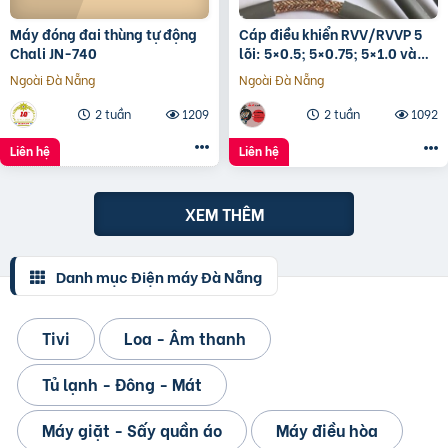
Máy đóng đai thùng tự động
Cáp điều khiển RVV/RVVP 5
Chali JN-740
lõi: 5×0.5; 5×0.75; 5×1.0 và
5×1.5
Ngoài Đà Nẵng
Ngoài Đà Nẵng
2 tuần
1209
2 tuần
1092
Liên hệ
Liên hệ
XEM THÊM
Danh mục Điện máy Đà Nẵng
Tivi
Loa - Âm thanh
Tủ lạnh - Đông - Mát
Máy giặt - Sấy quần áo
Máy điều hòa