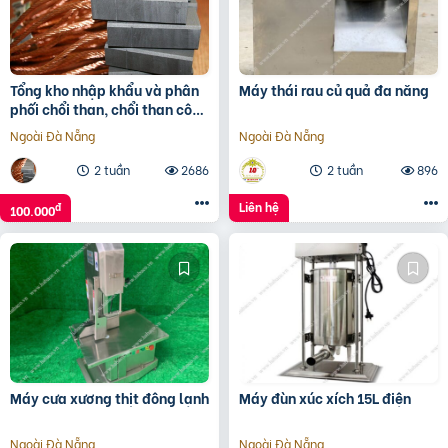
Tổng kho nhập khẩu và phân
Máy thái rau củ quả đa năng
phối chổi than, chổi than công
nghiệp
Ngoài Đà Nẵng
Ngoài Đà Nẵng
2 tuần
2686
2 tuần
896
Liên hệ
đ
100.000
Máy cưa xương thịt đông lạnh
Máy đùn xúc xích 15L điện
Ngoài Đà Nẵng
Ngoài Đà Nẵng