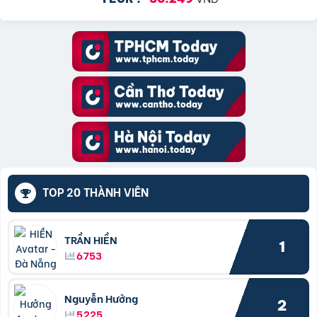
TOP 20 THÀNH VIÊN
TRẦN HIỀN
1
6753
Nguyễn Hưởng
2
5225