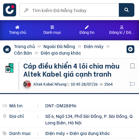
Trang chủ
Danh mục
Đăng tin
Đăng kí / Đăng nhập
Trang chủ
Ngoài Đà Nẵng
Điện máy
Cần Bán
Điện gia dụng khác
Cáp điều khiển 4 lõi chia màu
Altek Kabel giá cạnh tranh
Altek Kabel Nhung
10:45 28/07/26
1564
Mã tin
:
DNT-DM28896
Địa chỉ
:
Số 6, Ngõ 134, Phố Sài Đồng, P. Sài Đồng, Q.
Long Biên, Hà Nội
Danh mục
:
Điện máy
>
Điện gia dụng khác