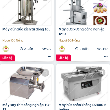
Máy đùn xúc xích tự động 10L
Máy cưa xương công nghiệp
J210
Ngoài Đà Nẵng
Ngoài Đà Nẵng
2 tuần
979
2 tuần
1149
Liên hệ
Liên hệ
Máy xay thịt công nghiệp TC-
Máy hút chân không DZ500 2
12
buồng