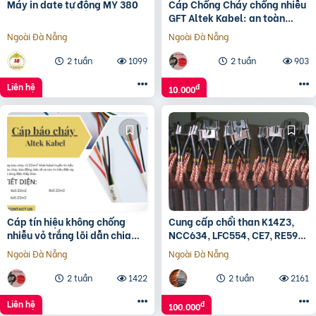
Máy in date tự động MY 380
Cáp Chống Cháy chống nhiễu
GFT Altek Kabel: an toàn
trong nhiệt độ cao
Ngoài Đà Nẵng
Ngoài Đà Nẵng
2 tuần
1099
2 tuần
903
Liên hệ
đ
10.000
Cáp tín hiệu không chống
Cung cấp chổi than K14Z3,
nhiễu vỏ trắng lõi dẫn chia
NCC634, LFC554, CE7, RE59…
màu
Ngoài Đà Nẵng
Ngoài Đà Nẵng
2 tuần
1422
2 tuần
2161
Liên hệ
đ
100.000