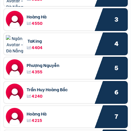
Hoàng Hà
3
4550
TaKing
4
4404
Phượng Nguyễn
5
4355
Trần Huy Hoàng Bắc
6
4240
Hoàng Hà
7
4215