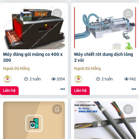
Máy đóng gói màng co 400 x
Máy chiết rót dung dịch lỏng
200
2 vòi
Ngoài Đà Nẵng
Ngoài Đà Nẵng
2 tuần
1054
2 tuần
942
Liên hệ
Liên hệ