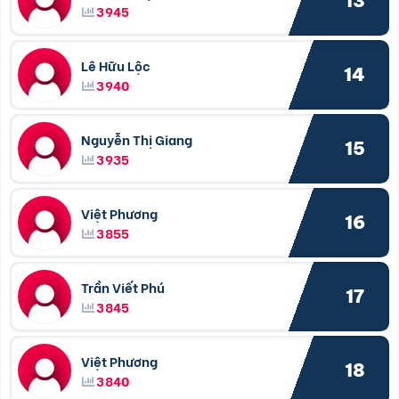
13
3945
Lê Hữu Lộc
14
3940
Nguyễn Thị Giang
15
3935
Việt Phương
16
3855
Trần Viết Phú
17
3845
Việt Phương
18
3840