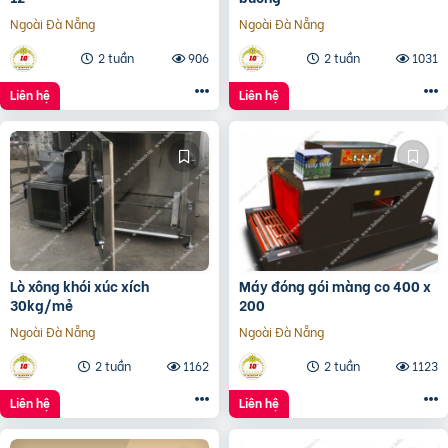
Ngoài Đà Nẵng
Ngoài Đà Nẵng
2 tuần
906
2 tuần
1031
Liên hệ
Liên hệ
Lò xông khói xúc xích
Máy đóng gói màng co 400 x
30kg/mẻ
200
Ngoài Đà Nẵng
Ngoài Đà Nẵng
2 tuần
1162
2 tuần
1123
Liên hệ
Liên hệ