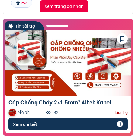
298
Xem trang cá nhân
Tin tài trợ
Cáp Chống Cháy 2×1.5mm² Altek Kabel
Yến Nhi
142
Liên hệ
Xem chi tiết