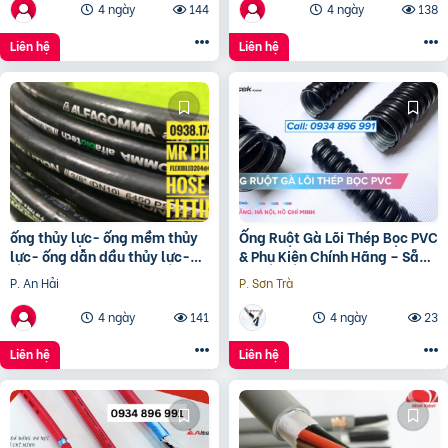
4 ngày
144
4 ngày
138
Liên hệ
Liên hệ
ống thủy lực- ống mềm thủy
Ống Ruột Gà Lõi Thép Bọc PVC
lực- ống dẫn dầu thủy lực-
& Phụ Kiện Chính Hãng – Sẵn
ống mềm tuy ô thủy lực
Kho TP.HCM, Đà Nẵng, Nha
P. An Hải
P. Sơn Trà
Trang – Giao Nhanh
4 ngày
141
4 ngày
23
Liên hệ
Liên hệ