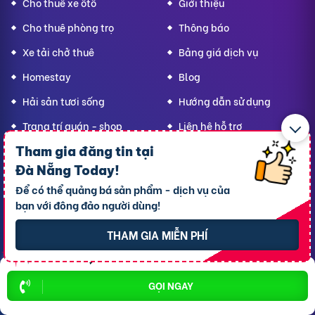
Cho thuê xe ôtô
Giới thiệu
Cho thuê phòng trọ
Thông báo
Xe tải chở thuê
Bảng giá dịch vụ
Homestay
Blog
Hải sản tươi sống
Hướng dẫn sử dụng
Trang trí quán - shop
Liên hệ hỗ trợ
Quà Lưu niệm
Tham gia đăng tin tại
Đà Nẵng Today
!
Dành cho thú cưng
Để có thể quảng bá sản phẩm - dịch vụ của
Thời trang Mẹ & Bé
bạn với đông đảo người dùng!
Bạn
Đà Nẵng Today,
hãy lan tỏa yêu thương!
THAM GIA MIỄN PHÍ
GỌI NGAY
CÔNG TY TNHH RAO VẶT NHANH
Địa chỉ trụ sở chính: 7 Trần Minh Sơn, phường Tân An, TP.