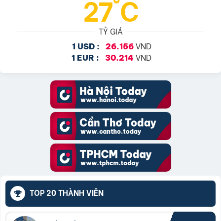
27°C
TỶ GIÁ
VND
1 USD :
26.156
VND
1 EUR :
30.214
TOP 20 THÀNH VIÊN