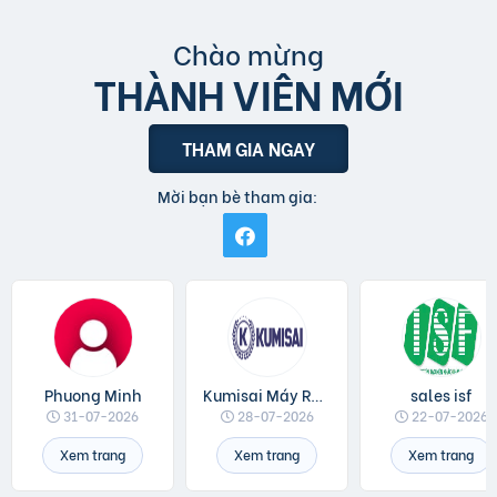
Chào mừng
THÀNH VIÊN MỚI
THAM GIA NGAY
Mời bạn bè tham gia:
Phuong Minh
Kumisai Máy Rửa Xe
sales isf
31-07-2026
28-07-2026
22-07-2026
Xem trang
Xem trang
Xem trang