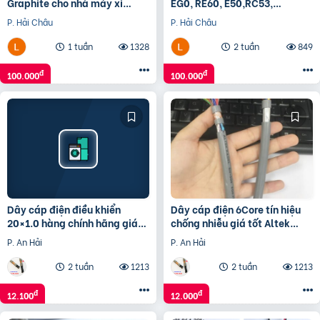
Graphite cho nhà máy xi
EG0, RE60, E50,RC53,
măng
KD5883K…
P. Hải Châu
P. Hải Châu
1 tuần
1328
2 tuần
849
đ
đ
100.000
100.000
Dây cáp điện điều khiển
Dây cáp điện 6Core tín hiệu
20×1.0 hàng chính hãng giá
chống nhiễu giá tốt Altek
tốt
kabel
P. An Hải
P. An Hải
2 tuần
1213
2 tuần
1213
đ
đ
12.100
12.000