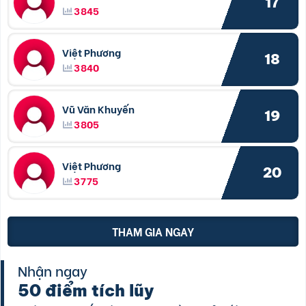
17
3845
Việt Phương
18
3840
Vũ Văn Khuyến
19
3805
Việt Phương
20
3775
THAM GIA NGAY
Nhận ngay
50 điểm tích lũy