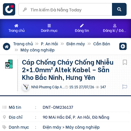
Trang chủ
Danh mục
Đăng tin
Đăng kí / Đăng nhập
Trang chủ
P. An Hải
Điện máy
Cần Bán
Máy công nghiệp
Cáp Chống Cháy Chống Nhiễu
2×1.0mm² Altek Kabel – Sẵn
Kho Bắc Ninh, Hưng Yên
Nhã Phương Cáp ALTEK KABEL
15:15 27/07/26
147
Mã tin
:
DNT-DM236137
Địa chỉ
:
90 MAi Hắc Đế, P. An Hải, Đà Nẵng
Danh mục
:
Điện máy
>
Máy công nghiệp