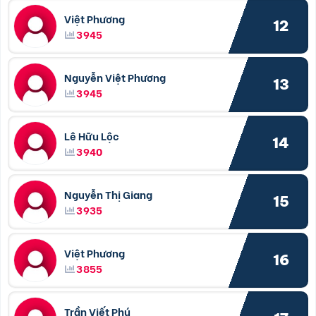
Việt Phương
12
3945
Nguyễn Việt Phương
13
3945
Lê Hữu Lộc
14
3940
Nguyễn Thị Giang
15
3935
Việt Phương
16
3855
Trần Viết Phú