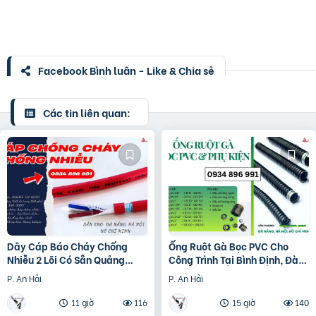
Facebook Bình luận - Like & Chia sẻ
Các tin liên quan:
Dây Cáp Báo Cháy Chống
Ống Ruột Gà Bọc PVC Cho
Nhiễu 2 Lõi Có Sẵn Quảng
Công Trình Tại Bình Định, Đà
Bình, Quảng Nam, Đà Nẵng
Nẵng
P. An Hải
P. An Hải
11 giờ
116
15 giờ
140