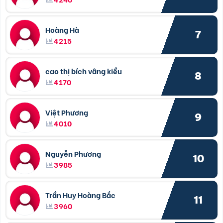
Hoàng Hà
7
4215
cao thị bích vâng kiều
8
4170
Việt Phương
9
4010
Nguyễn Phương
10
3985
Trần Huy Hoàng Bắc
11
3960