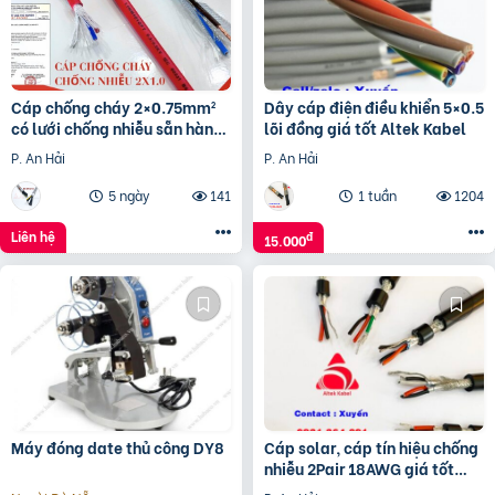
Cáp chống cháy 2×0.75mm²
Dây cáp điện điều khiển 5×0.5
có lưới chống nhiễu sẵn hàng
lõi đồng giá tốt Altek Kabel
tại Đà Nẵng, Huế
P. An Hải
P. An Hải
5 ngày
141
1 tuần
1204
Liên hệ
đ
15.000
Máy đóng date thủ công DY8
Cáp solar, cáp tín hiệu chống
nhiễu 2Pair 18AWG giá tốt
hãng Altek Kabel