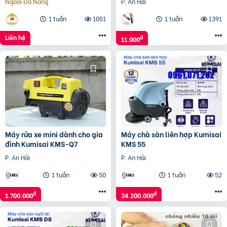
Ngoài Đà Nẵng
P. An Hải
1 tuần
1051
1 tuần
1391
Liên hệ
đ
11.000
Máy rửa xe mini dành cho gia
Máy chà sàn liên hợp Kumisai
đình Kumisai KMS-Q7
KMS 55
P. An Hải
P. An Hải
1 tuần
50
1 tuần
52
đ
đ
1.700.000
34.200.000