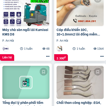
Máy chà sàn ngồi lái Kumisai
Cáp điều khiển 10C,
KMS D8
10×1.0mm2 lõi đồng mềm
chính hãng giá tốt
P. An Hải
P. An Hải
1 tuần
48
1 tuần
1364
Liên hệ
đ
2.300
Tổng đại lý phân phối tấm
Chổi than công nghiệp :EG4,