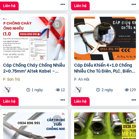
Liên hệ
Liên hệ
Cáp Chống Cháy Chống Nhiễu
Cáp Điều Khiển 4×1.0 Chống
2×0.75mm² Altek Kabel –
Nhiễu Cho Tủ Điện, PLC, Biến
Phân Phối Đà Nẵng, Huế,
Tần
P. Sơn Trà
P. An Hải
Quảng Trị
1 ngày
12
2 ngày
129
Liên hệ
Liên hệ