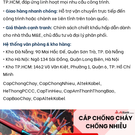
TP.HCM, đáp ứng linh hoạt mọi nhu cầu công trình.
•
Giao hàng nhanh chóng:
Hỗ trợ vận chuyển trực tiếp đến
công trình hoặc chành xe liên tỉnh trên toàn quốc.
•
Giá thành cạnh tranh:
Chính sách chiết khấu hấp dẫn dành
cho nhà thầu M&E, chủ đầu tư và đại lý phân phối.
Hệ thống văn phòng & kho hàng:
• Kho Đà Nẵng: 90 Mai Hắc Đế, Quận Sơn Trà, TP. Đà Nẵng
• Kho Hà Nội: Ngõ 134 Sài Đồng, Quận Long Biên, Hà Nội
• Kho TP.HCM: 1462 Võ Văn Kiệt, Phường 1, Quận 6, TP. Hồ Chí
Minh
CapChongChay, CapChongNhieu, AltekKabel,
HeThongPCCC, CapTinHieu, CapAmThanhThongBao,
CapBaoChay, CapAltekKabel