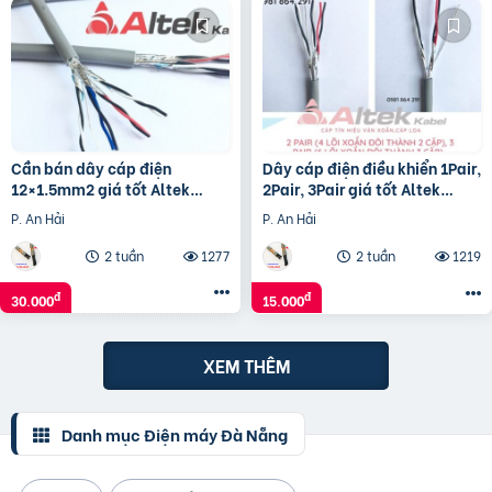
Cần bán dây cáp điện
Dây cáp điện điều khiển 1Pair,
12×1.5mm2 giá tốt Altek
2Pair, 3Pair giá tốt Altek
Kabel
Kabel
P. An Hải
P. An Hải
2 tuần
1277
2 tuần
1219
đ
đ
30.000
15.000
XEM THÊM
Danh mục Điện máy Đà Nẵng