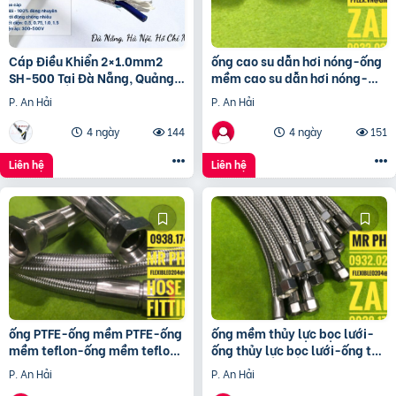
Cáp Điều Khiển 2×1.0mm2
ống cao su dẫn hơi nóng-ống
SH-500 Tại Đà Nẵng, Quảng
mềm cao su dẫn hơi nóng-
Ngãi– Chiết Khấu Cao
ống mềm cao su chịu nhiệt-
P. An Hải
P. An Hải
ống dẫn hơi nóng
4 ngày
144
4 ngày
151
Liên hệ
Liên hệ
ống PTFE-ống mềm PTFE-ống
ống mềm thủy lực bọc lưới-
mềm teflon-ống mềm teflon
ống thủy lực bọc lưới-ống tuy
bọc lưới-ống mềm PTFE bọc
ô thủy lực bọc lưới-dây thủy
P. An Hải
P. An Hải
lưới 304
lực bọc lưới