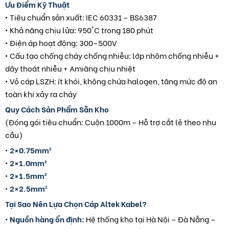
Ưu Điểm Kỹ Thuật
• Tiêu chuẩn sản xuất: IEC 60331 – BS6387
• Khả năng chịu lửa: 950°C trong 180 phút
• Điện áp hoạt động: 300–500V
• Cấu tạo chống cháy chống nhiễu: lớp nhôm chống nhiễu +
dây thoát nhiễu + Amiăng chịu nhiệt
• Vỏ cáp LSZH: ít khói, không chứa halogen, tăng mức độ an
toàn khi xảy ra cháy
Quy Cách Sản Phẩm Sẵn Kho
(Đóng gói tiêu chuẩn: Cuộn 1000m – Hỗ trợ cắt lẻ theo nhu
cầu)
•
2×0.75mm²
•
2×1.0mm²
•
2×1.5mm²
•
2×2.5mm²
Tại Sao Nên Lựa Chọn Cáp Altek Kabel?
•
Nguồn hàng ổn định:
Hệ thống kho tại Hà Nội – Đà Nẵng –