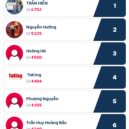
TRẦN HIỀN
1
6753
Nguyễn Hưởng
2
5225
Hoàng Hà
3
4550
TaKing
4
4404
Phượng Nguyễn
5
4355
Trần Huy Hoàng Bắc
6
4240