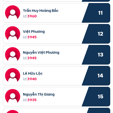
Trần Huy Hoàng Bắc
11
3960
Việt Phương
12
3945
Nguyễn Việt Phương
13
3945
Lê Hữu Lộc
14
3940
Nguyễn Thị Giang
15
3935