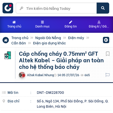
Trang chủ
Danh mục
Đăng tin
Đăng kí / Đăng nhập
Trang chủ
Ngoài Đà Nẵng
Điện máy
Cần Bán
Điện gia dụng khác
Cáp chống cháy 0.75mm² GFT
Altek Kabel – Giải pháp an toàn
cho hệ thống báo cháy
Altek Kabel Nhung
14:05 27/07/26
665
Mã tin
:
DNT-DM228700
Địa chỉ
:
Số 6, Ngõ 134, Phố Sài Đồng, P. Sài Đồng, Q.
Long Biên, Hà Nội