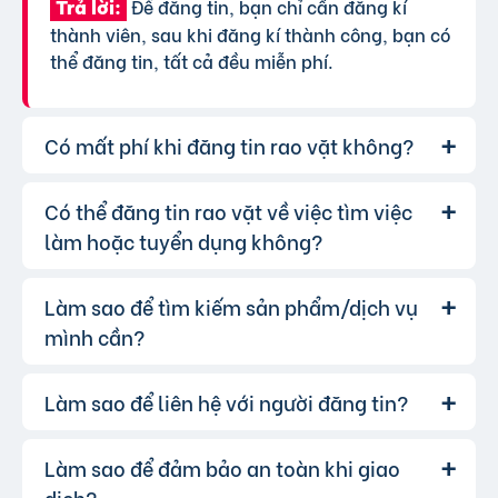
Để đăng tin, bạn chỉ cần đăng kí
Trả lời:
thành viên, sau khi đăng kí thành công, bạn có
thể đăng tin, tất cả đều miễn phí.
Có mất phí khi đăng tin rao vặt không?
Có thể đăng tin rao vặt về việc tìm việc
Chúng tôi cung cấp gói đăng tin miễn
Trả lời:
phí cơ bản cho tất cả người dùng. Tuy nhiên, để
làm hoặc tuyển dụng không?
tăng hiệu quả quảng cáo và được ưu tiên hiển
thị, bạn có thể lựa chọn các gói dịch vụ nâng
Làm sao để tìm kiếm sản phẩm/dịch vụ
Hoàn toàn có thể. Website của chúng
Trả lời:
cấp với chi phí hợp lý, xem thêm
phí dịch vụ tin
tôi hỗ trợ đăng tin tuyển dụng và tìm việc làm.
mình cần?
VIP
.
Bạn chỉ cần chọn đúng chuyên mục và điền đầy
đủ thông tin.
Làm sao để liên hệ với người đăng tin?
Bạn có thể sử dụng công cụ tìm kiếm
Trả lời:
trên website, nhập từ khóa liên quan đến sản
phẩm/dịch vụ bạn muốn tìm. Để lọc kết quả
Làm sao để đảm bảo an toàn khi giao
Khi bạn tìm thấy tin rao vặt phù hợp,
Trả lời:
chính xác hơn, bạn có thể chọn thêm danh mục
hãy nhấp vào một trong những nút liên hệ mà
dịch?