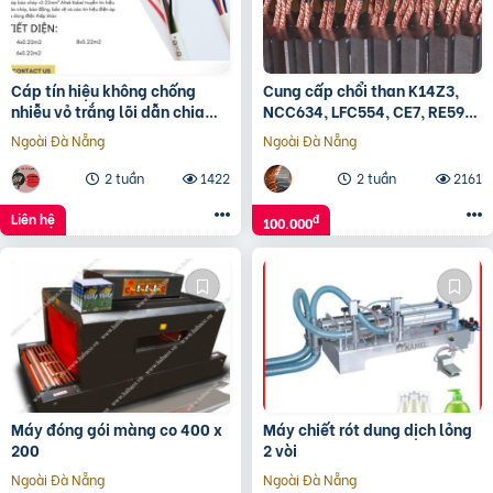
Cáp tín hiệu không chống
Cung cấp chổi than K14Z3,
nhiễu vỏ trắng lõi dẫn chia
NCC634, LFC554, CE7, RE59…
màu
Ngoài Đà Nẵng
Ngoài Đà Nẵng
2 tuần
1422
2 tuần
2161
Liên hệ
đ
100.000
Máy đóng gói màng co 400 x
Máy chiết rót dung dịch lỏng
200
2 vòi
Ngoài Đà Nẵng
Ngoài Đà Nẵng