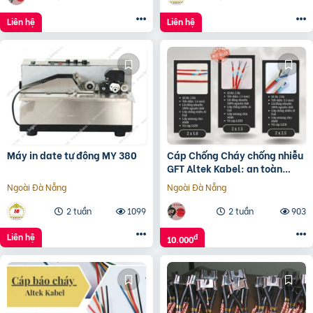
Liên hệ
Liên hệ
Máy in date tự động MY 380
Cáp Chống Cháy chống nhiễu
GFT Altek Kabel: an toàn
trong nhiệt độ cao
Ngoài Đà Nẵng
Ngoài Đà Nẵng
2 tuần
1099
2 tuần
903
Liên hệ
đ
10.000