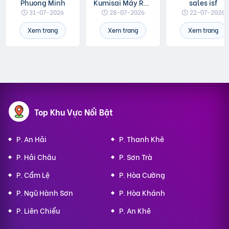
Phuong Minh
Kumisai Máy Rửa Xe
sales isf
31-07-2026
28-07-2026
22-07-2026
Xem trang
Xem trang
Xem trang
Top Khu Vực Nổi Bật
P. An Hải
P. Thanh Khê
P. Hải Châu
P. Sơn Trà
P. Cẩm Lệ
P. Hòa Cường
P. Ngũ Hành Sơn
P. Hòa Khánh
P. Liên Chiểu
P. An Khê