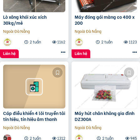
Lò xông khói xúc xích
Máy đóng gói màng co 400 x
30kg/mẻ
200
Ngoài Đà Nẵng
Ngoài Đà Nẵng
2 tuần
1162
2 tuần
1123
Liên hệ
Liên hệ
Cáp điều khiển 4 lõi truyền tải
Máy hút chân không gia đình
tín hiệu, tín hiệu âm thanh
DZ300A
Ngoài Đà Nẵng
Ngoài Đà Nẵng
2 tuần
1312
2 tuần
945