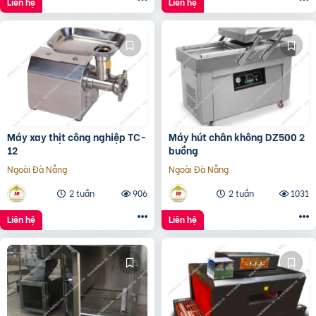
Liên hệ
Liên hệ
Máy xay thịt công nghiệp TC-
Máy hút chân không DZ500 2
12
buồng
Ngoài Đà Nẵng
Ngoài Đà Nẵng
2 tuần
906
2 tuần
1031
Liên hệ
Liên hệ