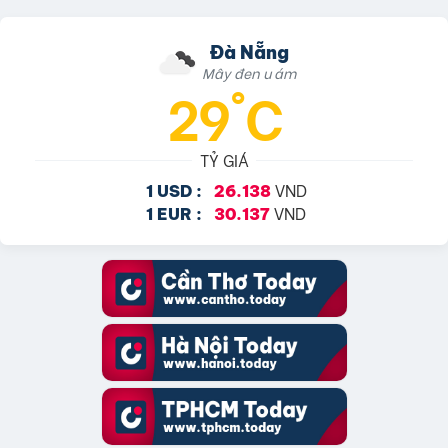
Đà Nẵng
Mây đen u ám
29°C
TỶ GIÁ
VND
1 USD :
26.138
VND
1 EUR :
30.137