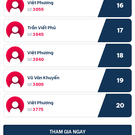
Việt Phương
16
3855
Trần Viết Phú
17
3845
Việt Phương
18
3840
Vũ Văn Khuyến
19
3805
Việt Phương
20
3775
THAM GIA NGAY