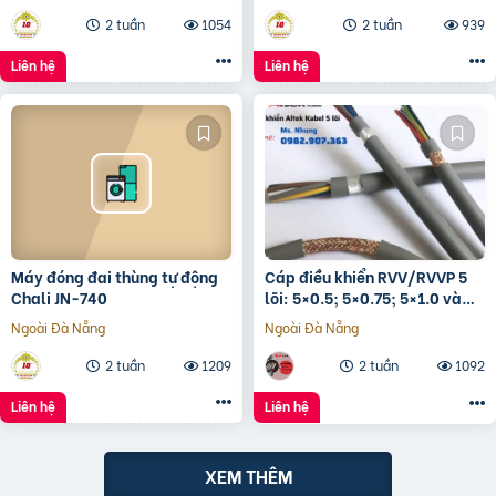
2 tuần
1054
2 tuần
939
Liên hệ
Liên hệ
Máy đóng đai thùng tự động
Cáp điều khiển RVV/RVVP 5
Chali JN-740
lõi: 5×0.5; 5×0.75; 5×1.0 và
5×1.5
Ngoài Đà Nẵng
Ngoài Đà Nẵng
2 tuần
1209
2 tuần
1092
Liên hệ
Liên hệ
XEM THÊM