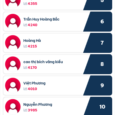
5
4355
Trần Huy Hoàng Bắc
6
4240
Hoàng Hà
7
4215
cao thị bích vâng kiều
8
4170
Việt Phương
9
4010
Nguyễn Phương
10
3985