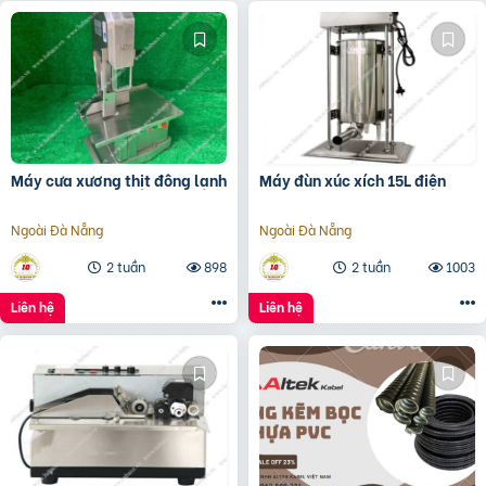
Máy cưa xương thịt đông lạnh
Máy đùn xúc xích 15L điện
Ngoài Đà Nẵng
Ngoài Đà Nẵng
2 tuần
898
2 tuần
1003
Liên hệ
Liên hệ