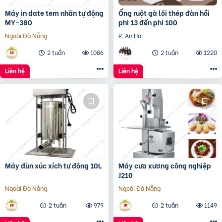
Máy in date tem nhãn tự động
Ống ruột gà lõi thép đàn hồi
MY-380
phi 13 đến phi 100
Ngoài Đà Nẵng
P. An Hải
2 tuần
1086
2 tuần
1220
Liên hệ
Liên hệ
Máy đùn xúc xích tự động 10L
Máy cưa xương công nghiệp
J210
Ngoài Đà Nẵng
Ngoài Đà Nẵng
2 tuần
979
2 tuần
1149