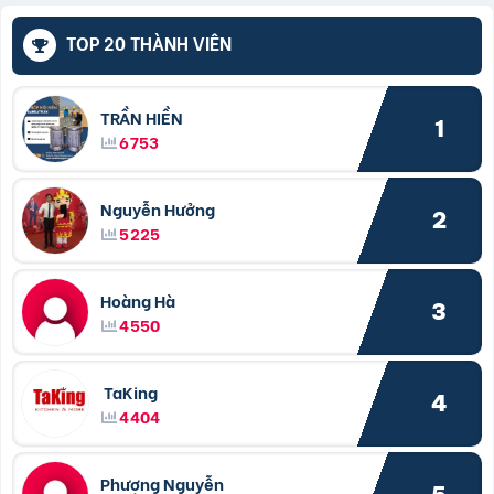
TOP 20 THÀNH VIÊN
TRẦN HIỀN
1
6753
Nguyễn Hưởng
2
5225
Hoàng Hà
3
4550
TaKing
4
4404
Phượng Nguyễn