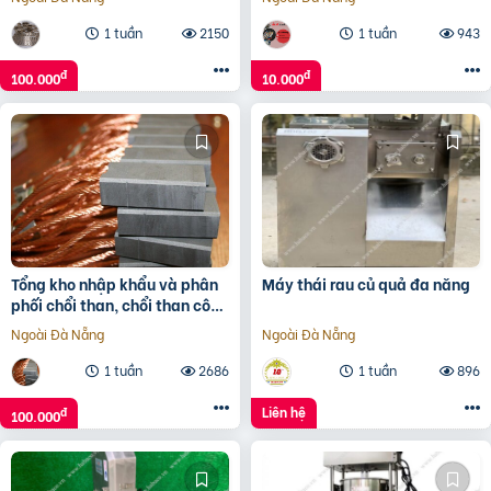
1 tuần
2150
1 tuần
943
đ
đ
100.000
10.000
Tổng kho nhập khẩu và phân
Máy thái rau củ quả đa năng
phối chổi than, chổi than công
nghiệp
Ngoài Đà Nẵng
Ngoài Đà Nẵng
1 tuần
2686
1 tuần
896
Liên hệ
đ
100.000