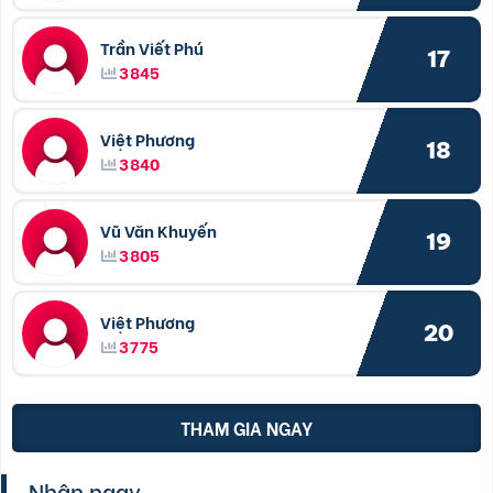
Trần Viết Phú
17
3845
Việt Phương
18
3840
Vũ Văn Khuyến
19
3805
Việt Phương
20
3775
THAM GIA NGAY
Nhận ngay