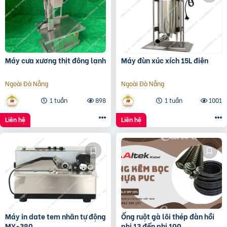
Máy cưa xương thịt đông lạnh
Máy đùn xúc xích 15L điện
Ngoài Đà Nẵng
Ngoài Đà Nẵng
1 tuần
898
1 tuần
1001
Liên hệ
Liên hệ
Máy in date tem nhãn tự động
Ống ruột gà lõi thép đàn hồi
MY-380
phi 13 đến phi 100