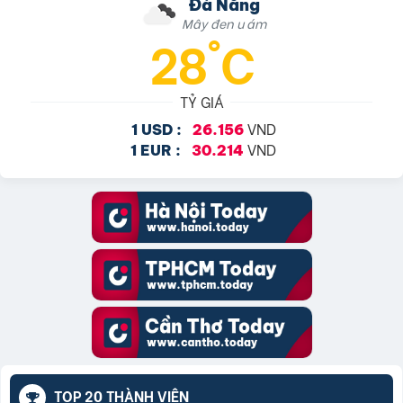
Đà Nẵng
Mây đen u ám
28°C
TỶ GIÁ
VND
1 USD :
26.156
VND
1 EUR :
30.214
TOP 20 THÀNH VIÊN