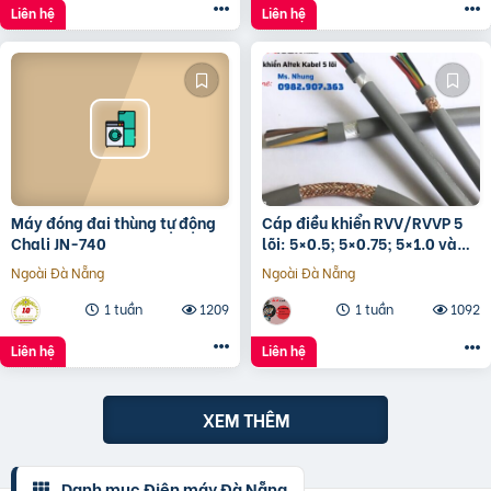
Liên hệ
Liên hệ
Máy đóng đai thùng tự động
Cáp điều khiển RVV/RVVP 5
Chali JN-740
lõi: 5×0.5; 5×0.75; 5×1.0 và
5×1.5
Ngoài Đà Nẵng
Ngoài Đà Nẵng
1 tuần
1209
1 tuần
1092
Liên hệ
Liên hệ
XEM THÊM
Danh mục Điện máy Đà Nẵng