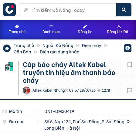
Trang chủ
Danh mục
Đăng tin
Đăng kí / Đăng nhập
Trang chủ
Ngoài Đà Nẵng
Điện máy
Cần Bán
Điện gia dụng khác
Cáp báo cháy Altek Kabel
truyền tín hiệu âm thanh báo
cháy
Altek Kabel Nhung
09:57 28/07/26
1278
Mã tin
:
DNT-DM30419
Địa chỉ
:
Số 6, Ngõ 134, Phố Sài Đồng, P. Sài Đồng, Q.
Long Biên, Hà Nội