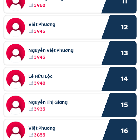
11
3960
Việt Phương
12
3945
Nguyễn Việt Phương
13
3945
Lê Hữu Lộc
14
3940
Nguyễn Thị Giang
15
3935
Việt Phương
16
3855