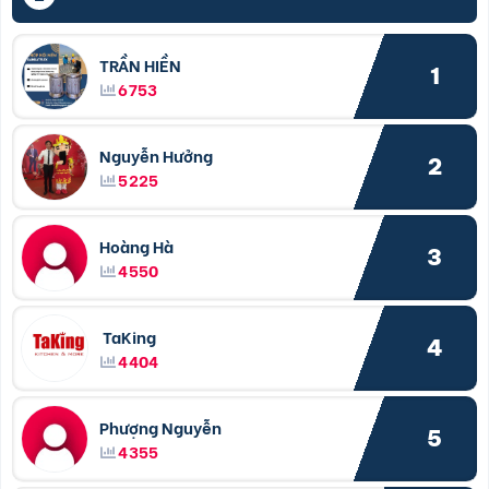
TRẦN HIỀN
1
6753
Nguyễn Hưởng
2
5225
Hoàng Hà
3
4550
TaKing
4
4404
Phượng Nguyễn
5
4355