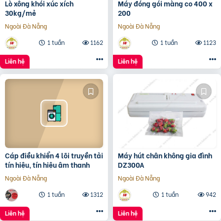
Lò xông khói xúc xích
Máy đóng gói màng co 400 x
30kg/mẻ
200
Ngoài Đà Nẵng
Ngoài Đà Nẵng
1 tuần
1162
1 tuần
1123
Liên hệ
Liên hệ
Cáp điều khiển 4 lõi truyền tải
Máy hút chân không gia đình
tín hiệu, tín hiệu âm thanh
DZ300A
Ngoài Đà Nẵng
Ngoài Đà Nẵng
1 tuần
1312
1 tuần
942
Liên hệ
Liên hệ