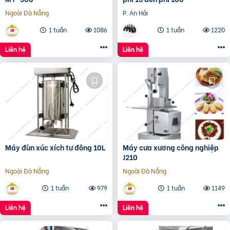
Ngoài Đà Nẵng
P. An Hải
1 tuần
1086
1 tuần
1220
Liên hệ
Liên hệ
Máy đùn xúc xích tự động 10L
Máy cưa xương công nghiệp
J210
Ngoài Đà Nẵng
Ngoài Đà Nẵng
1 tuần
979
1 tuần
1149
Liên hệ
Liên hệ