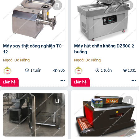
Máy xay thịt công nghiệp TC-
Máy hút chân không DZ500 2
12
buồng
Ngoài Đà Nẵng
Ngoài Đà Nẵng
1 tuần
906
1 tuần
1031
Liên hệ
Liên hệ