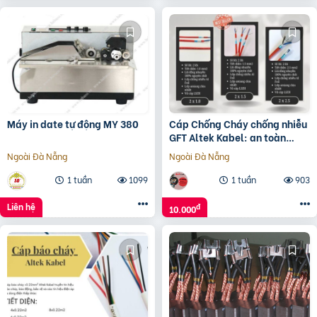
Máy in date tự động MY 380
Cáp Chống Cháy chống nhiễu
GFT Altek Kabel: an toàn
trong nhiệt độ cao
Ngoài Đà Nẵng
Ngoài Đà Nẵng
1 tuần
1099
1 tuần
903
Liên hệ
đ
10.000