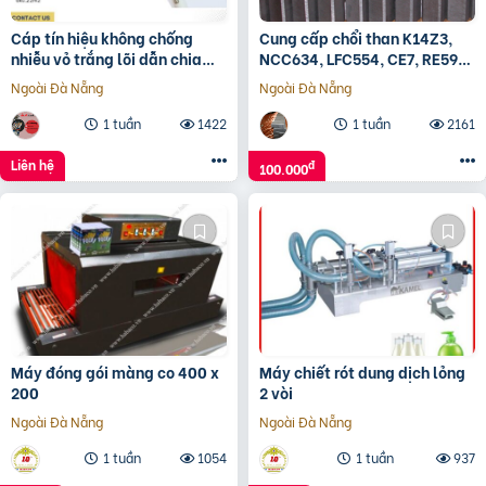
Cáp tín hiệu không chống
Cung cấp chổi than K14Z3,
nhiễu vỏ trắng lõi dẫn chia
NCC634, LFC554, CE7, RE59…
màu
Ngoài Đà Nẵng
Ngoài Đà Nẵng
1 tuần
1422
1 tuần
2161
Liên hệ
đ
100.000
Máy đóng gói màng co 400 x
Máy chiết rót dung dịch lỏng
200
2 vòi
Ngoài Đà Nẵng
Ngoài Đà Nẵng
1 tuần
1054
1 tuần
937