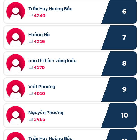
Trần Huy Hoàng Bắc
6
4240
Hoàng Hà
7
4215
cao thị bích vâng kiều
8
4170
Việt Phương
9
4010
Nguyễn Phương
10
3985
Trần Huy Hoàng Bắc