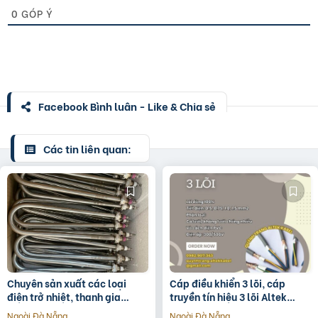
0
GÓP Ý
Facebook Bình luận - Like & Chia sẻ
Các tin liên quan:
Chuyên sản xuất các loại
Cáp điều khiển 3 lõi, cáp
điện trở nhiệt, thanh gia
truyền tín hiệu 3 lõi Altek
nhiệt, vòng gia nhiệt.
Kabel
Ngoài Đà Nẵng
Ngoài Đà Nẵng