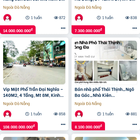
thông 815/10/5 hương lộ 2 p
nhà phân lô vuông. Giá 7.3 tỷ
Ngoài Đà Nẵng
Ngoài Đà Nẵng
bình trị đông a
1 tuần
872
1 tuần
838
đ
đ
14.000.000.000
7.300.000.000
Vip Mặt Phố Trần Đại Nghĩa –
Bán nhà phố Thái Thịnh_Ngõ
140M2, 4 Tầng, Mt 8M, Kinh
Ba Gác_Nhà Kiên
Doanh Đỉnh Giá 108 Tỷ
Cố_40mx4T_Giá: 8.1 Tỷ, Lh:
Ngoài Đà Nẵng
Ngoài Đà Nẵng
0396935190.
1 tuần
858
1 tuần
881
đ
đ
108.000.000.000
8.100.000.000