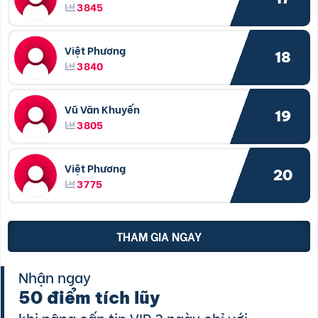
3845
Việt Phương
18
3840
Vũ Văn Khuyến
19
3805
Việt Phương
20
3775
THAM GIA NGAY
Nhận ngay
50 điểm tích lũy
khi nâng cấp tin VIP 3 ngày chỉ với