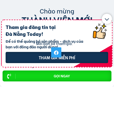
Chào mừng
THÀNH VIÊN MỚI
Tham gia đăng tin tại
THAM GIA NGAY
Đà Nẵng Today
!
Để có thể quảng bá sản phẩm - dịch vụ của
Mời bạn bè tham gia:
bạn với đông đảo người dùng!
THAM GIA MIỄN PHÍ
GỌI NGAY
Phuong Minh
Kumisai Máy Rửa Xe
sales isf
31-07-2026
28-07-2026
22-07-2026
Xem trang
Xem trang
Xem trang