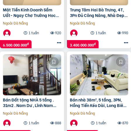
Mặt Tiền Kinh Doanh Sầm
Trung Tâm Hai Bà Trưng, 4T,
Uất- Ngay Chợ Trường Học
3Pn Đủ Công Năng, Nhà Đẹp,
Ttvh – 48M2 – Gò Vấp – Chỉ
Ở Ngay, Chỉ 3.4 Tỷ
Ngoài Đà Nẵng
Ngoài Đà Nẵng
Nhỉnh 6 Tỷ
1 tuần
920
1 tuần
990
đ
đ
6.500.000.000
3.400.000.000
Bán Đất tặng NHÀ 5 tầng .
Bán nhà 38m², 5 tầng, 3PN,
31m2 . Nam Dư , Lĩnh Nam
Hồng Tiến Kéo Dài, Long Biên,
5,7tỷ
5.5 tỷ, sổ đỏ
Ngoài Đà Nẵng
Ngoài Đà Nẵng
1 tuần
888
1 tuần
870