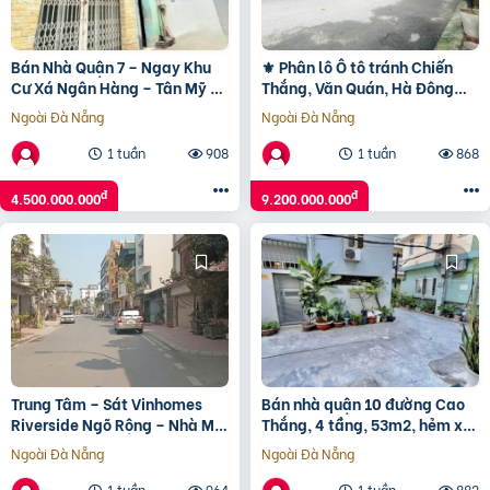
Bán Nhà Quận 7 – Ngay Khu
⚜️ Phân lô Ô tô tránh Chiến
Cư Xá Ngân Hàng – Tân Mỹ –
Thắng, Văn Quán, Hà Đông
45M2 – 2 Tầng Nhỉnh 4T
35m2 4T MT 3.5m, Giá cực tốt
Ngoài Đà Nẵng
Ngoài Đà Nẵng
Chỉ 9.2 Tỷ ⚜️
1 tuần
908
1 tuần
868
đ
đ
4.500.000.000
9.200.000.000
Trung Tâm – Sát Vinhomes
Bán nhà quận 10 đường Cao
Riverside Ngõ Rộng – Nhà Mới
Thắng, 4 tầng, 53m2, hẻm xe
Tinh-
hơi, 12.9 tỷ
Ngoài Đà Nẵng
Ngoài Đà Nẵng
1 tuần
964
1 tuần
882