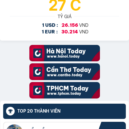
27°C
TỶ GIÁ
VND
1 USD :
26.156
VND
1 EUR :
30.214
TOP 20 THÀNH VIÊN