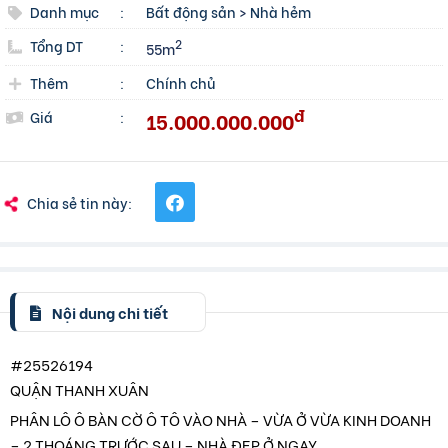
Danh mục
:
Bất động sản
>
Nhà hẻm
Tổng DT
:
2
55m
Thêm
:
Chính chủ
đ
15.000.000.000
Giá
:
Chia sẻ tin này:
Nội dung chi tiết
#25526194
QUẬN THANH XUÂN
PHÂN LÔ Ô BÀN CỜ Ô TÔ VÀO NHÀ – VỪA Ở VỪA KINH DOANH
– 2 THOÁNG TRƯỚC SAU – NHÀ ĐẸP Ở NGAY