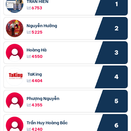
TRẦN HIỀN
1
6753
Nguyễn Hưởng
2
5225
Hoàng Hà
3
4550
TaKing
4
4404
Phượng Nguyễn
5
4355
Trần Huy Hoàng Bắc
6
4240