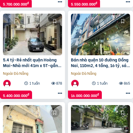
đ
đ
5.700.000.000
5.550.000.000
5.4 tỷ-Rẻ nhất quận Hoàng
Bán nhà quận 10 đường Đồng
Mai-Nhà mới 41m x 5T-gần
Nai, 110m2, 4 tầng, 16 tỷ, sát
phố-gần ô tô-cực thoáng
mặt tiền
Ngoài Đà Nẵng
Ngoài Đà Nẵng
sáng
1 tuần
878
1 tuần
865
đ
đ
5.400.000.000
16.000.000.000