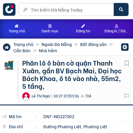
Trang chủ
Danh mục
Đăng tin
Đăng kí / Đăng nhập
Trang chủ
Ngoài Đà Nẵng
Bất động sản
Cần Bán
Nhà hẻm
Phân lô ô bàn cờ quận Thanh
Xuân, gần BV Bạch Mai, Đại học
Bách Khoa, ô tô vào nhà, 55m2,
5 tầng,
Lê Thị Nga
10:27 27/07/26
724
Mã tin
:
DNT-ND227202
Địa chỉ
:
Đường Phương Liệt, Phương Liệt