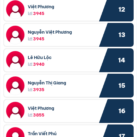
Việt Phương
12
3945
Nguyễn Việt Phương
13
3945
Lê Hữu Lộc
14
3940
Nguyễn Thị Giang
15
3935
Việt Phương
16
3855
Trần Viết Phú
17