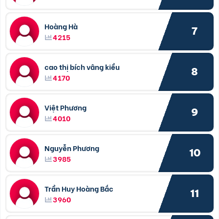
Hoàng Hà
7
4215
cao thị bích vâng kiều
8
4170
Việt Phương
9
4010
Nguyễn Phương
10
3985
Trần Huy Hoàng Bắc
11
3960