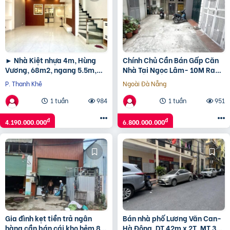
► Nhà Kiệt nhựa 4m, Hùng
Chính Chủ Cần Bán Gấp Căn
Vương, 68m2, ngang 5.5m,
Nhà Tại Ngọc Lâm- 10M Ra
2.5 tầng cứng đẹp, 3PN, sân
Mặt Phố- Có Chỗ Để Oto- Nhà
P. Thanh Khê
Ngoài Đà Nẵng
thượng chill, ở ngay,
Đẹp Ở Luôn
1 tuần
984
1 tuần
951
đ
đ
4.190.000.000
6.800.000.000
Gia đình kẹt tiền trả ngân
Bán nhà phố Lương Văn Can-
hàng cần bán cái kho hẻm 8m
Hà Đông, DT 42m x 2T, MT 3m,