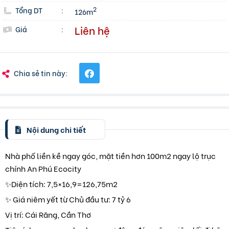
Tổng DT
:
2
126m
Liên hệ
Giá
:
Chia sẻ tin này:
Nội dung chi tiết
Nhà phố liền kề ngay góc, mặt tiền hơn 100m2 ngay lộ trục
chính An Phú Ecocity
✨️Diện tích: 7,5×16,9=126,75m2
✨️ Giá niêm yết từ Chủ đầu tư: 7 tỷ 6
Vị trí: Cái Răng, Cần Thơ