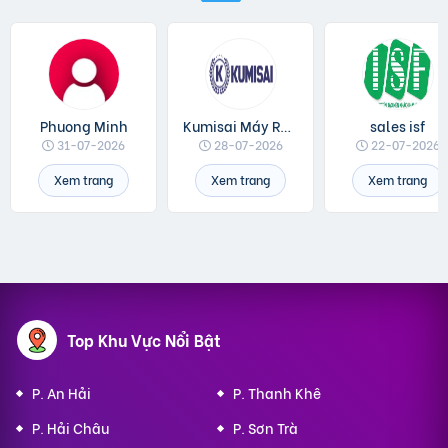
Phuong Minh
Kumisai Máy Rửa Xe
sales isf
31-07-2026
28-07-2026
22-07-2026
Xem trang
Xem trang
Xem trang
Top Khu Vực Nổi Bật
P. An Hải
P. Thanh Khê
P. Hải Châu
P. Sơn Trà