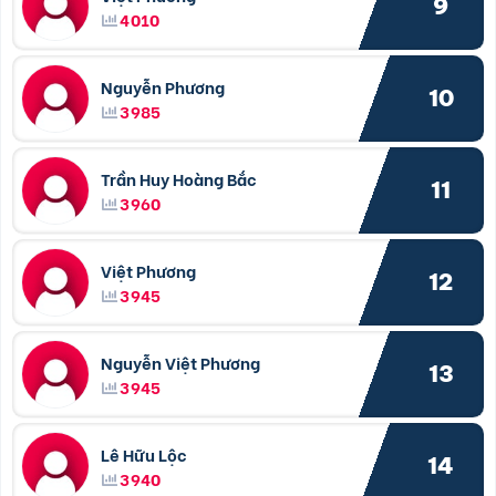
9
4010
Nguyễn Phương
10
3985
Trần Huy Hoàng Bắc
11
3960
Việt Phương
12
3945
Nguyễn Việt Phương
13
3945
Lê Hữu Lộc
14
3940