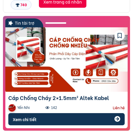
Xem trang cá nhân
740
Tin tài trợ
Cáp Chống Cháy 2×1.5mm² Altek Kabel
Yến Nhi
142
Liên hệ
Xem chi tiết