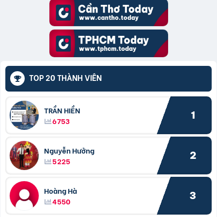
TOP 20 THÀNH VIÊN
TRẦN HIỀN
1
6753
Nguyễn Hưởng
2
5225
Hoàng Hà
3
4550