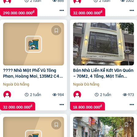
2 tuần
866
2 tuần
1002
đ
đ
290.000.000.000
32.000.000.000
???? Nhà Mặt Phố Vũ Tông
Bán Nhà Liền Kề Kđt Văn Quán
Phan, Hoàng Mai, 135M2 C4
– 70M2, 4 Tầng, Mặt Tiền
Mt 5M, Xây Tòa Đỉnh, Chỉ 32
4.6M, Giá 18.8 Tỷ
Ngoài Đà Nẵng
Ngoài Đà Nẵng
Tỷ ????
2 tuần
984
2 tuần
973
đ
đ
32.000.000.000
18.800.000.000