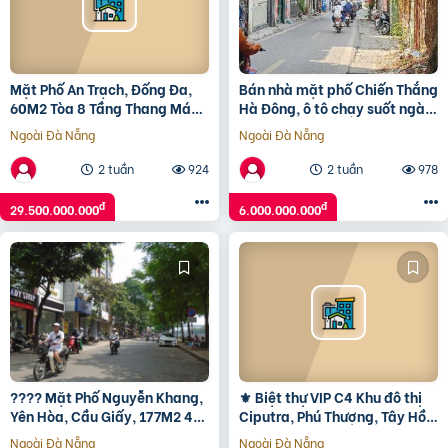
Mặt Phố An Trạch, Đống Đa,
Bán nhà mặt phố Chiến Thắng
60M2 Tòa 8 Tầng Thang Máy
Hà Đông, ô tô chạy suốt ngày,
Mt 8M, Giá Rẻ 29.5 Tỷ
kinh doanh cực đỉnh 41m2, 6
Ngoài Đà Nẵng
Ngoài Đà Nẵng
tỷ.
2 tuần
924
2 tuần
978
đ
đ
29.500.000.000
6.000.000.000
???? Mặt Phố Nguyễn Khang,
⚜️ Biệt thự VIP C4 Khu đô thị
Yên Hòa, Cầu Giấy, 177M2 4
Ciputra, Phú Thượng, Tây Hồ,
Tầng Lô Góc Mt Siêu Đẹp 12M,
126m2 3T MT 6m, Chỉ 35 Tỷ ⚜️
Ngoài Đà Nẵng
Ngoài Đà Nẵng