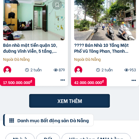
Bán nhà mặt tiền quận 10,
???? Bán Nhà 10 Tầng Mặt
đường Vĩnh Viễn, 5 tầng,
Phố Vũ Tông Phan, Thanh
40m2, 17.5 tỷ
Xuân, 100M2, 22 Phòng, Chỉ
Ngoài Đà Nẵng
Ngoài Đà Nẵng
42 Tỷ ????
2 tuần
879
2 tuần
953
đ
đ
17.500.000.000
42.000.000.000
XEM THÊM
Danh mục Bất động sản Đà Nẵng