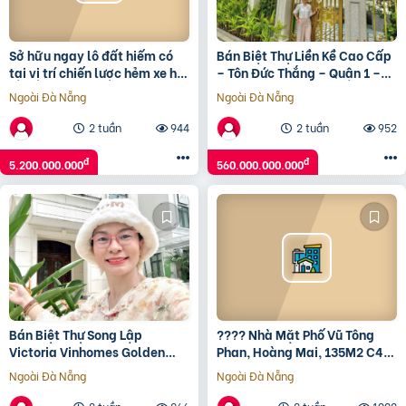
Sở hữu ngay lô đất hiếm có
Bán Biệt Thự Liền Kề Cao Cấp
tại vị trí chiến lược hẻm xe hơi
– Tôn Đức Thắng – Quận 1 –
nhỉnh 5 tỷ
560 Tỷ
Ngoài Đà Nẵng
Ngoài Đà Nẵng
2 tuần
944
2 tuần
952
đ
đ
5.200.000.000
560.000.000.000
Bán Biệt Thự Song Lập
???? Nhà Mặt Phố Vũ Tông
Victoria Vinhomes Golden
Phan, Hoàng Mai, 135M2 C4
River Bason Đường Tôn Đức
Mt 5M, Xây Tòa Đỉnh, Chỉ 32
Ngoài Đà Nẵng
Ngoài Đà Nẵng
Thắng, Quận 1
Tỷ ????