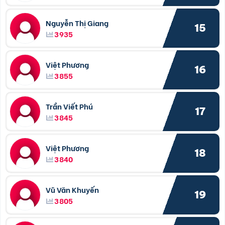
Nguyễn Thị Giang
15
3935
Việt Phương
16
3855
Trần Viết Phú
17
3845
Việt Phương
18
3840
Vũ Văn Khuyến
19
3805