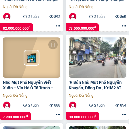
VIP Nhất 147m2 10T MT 8.5m,
Máy, MT 10.5m, Chỉ 73 Tỷ
Ngoài Đà Nẵng
Ngoài Đà Nẵng
Chỉ 82 TỶ ⚜️
????
2 tuần
892
2 tuần
865
đ
đ
82.000.000.000
73.000.000.000
Nhà Mặt Phố Nguyễn Viết
⚜️ Bán Nhà Mặt Phố Nguyễn
Xuân – Vỉa Hè Ô Tô Tránh –
Khuyến, Đống Đa, 101M2 6T
Kinh Doanh Mọi Mặt Hàng
Mt 4M, Giá Đầu Tư Chỉ 30 Tỷ ⚜️
Ngoài Đà Nẵng
Ngoài Đà Nẵng
2 tuần
888
2 tuần
854
đ
đ
7.900.000.000
30.000.000.000