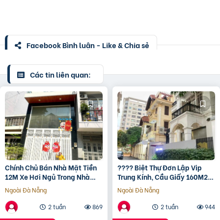
Facebook Bình luận - Like & Chia sẻ
Các tin liên quan:
Chính Chủ Bán Nhà Mặt Tiền
???? Biệt Thự Đơn Lập Vip
12M Xe Hơi Ngủ Trong Nhà
Trung Kính, Cầu Giấy 160M2
View Trường Tiểu Học Nguyễn
4T Mt 13M, Chỉ 45 Tỷ ????
Ngoài Đà Nẵng
Ngoài Đà Nẵng
Văn Trỗi – Đường
2 tuần
869
2 tuần
944