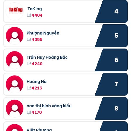
TaKing
4
4404
Phượng Nguyễn
5
4355
Trần Huy Hoàng Bắc
6
4240
Hoàng Hà
7
4215
cao thị bích vâng kiều
8
4170
Việt Phương