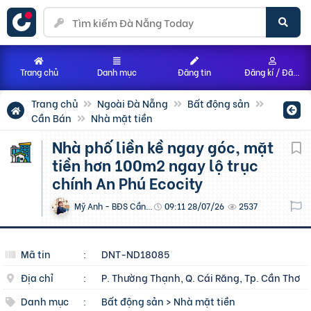
Trang chủ
Danh mục
Đăng tin
Đăng kí / Đăng nhập
Trang chủ
Ngoài Đà Nẵng
Bất động sản
Cần Bán
Nhà mặt tiền
Nhà phố liền kề ngay góc, mặt
tiền hơn 100m2 ngay lộ trục
chính An Phú Ecocity
Mỹ Anh - BĐS Cần Thơ
09:11 28/07/26
2537
Mã tin
:
DNT-ND18085
Địa chỉ
:
P. Thường Thạnh, Q. Cái Răng, Tp. Cần Thơ
Danh mục
:
Bất động sản
>
Nhà mặt tiền