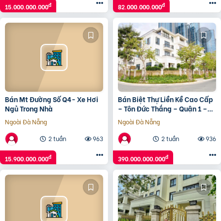
đ
đ
15.000.000.000
82.000.000.000
Bán Mt Đường Số Q4- Xe Hơi
Bán Biệt Thự Liền Kề Cao Cấp
Ngủ Trong Nhà
– Tôn Đức Thắng – Quận 1 –
390 Tỷ Bán Biệt Thự Liền Kề
Ngoài Đà Nẵng
Ngoài Đà Nẵng
Quận 1, 352M2,
2 tuần
963
2 tuần
936
đ
đ
15.900.000.000
390.000.000.000