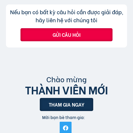
hình thức xem nhanh hoặc truy cập trực tiếp
Không, trang web chỉ chấp nhận các
Trả lời:
Nếu bạn có bất kỳ câu hỏi cần được giải đáp,
bài đăng.
tin đăng sử dụng tiếng Việt có dấu.
hãy liên hệ với chúng tôi
GỬI CÂU HỎI
Chào mừng
THÀNH VIÊN MỚI
THAM GIA NGAY
Mời bạn bè tham gia: