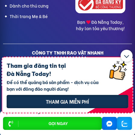
Dành cho thú cưng
Thời trang Mẹ & Bé
Bạn
Đà Nẵng Today,
hãy lan tỏa yêu thương!
CÔNG TY TNHH RAO VẶT NHANH
Địa chỉ trụ sở chính: 7 Trần Minh Sơn, phường Tân An, TP.
Tham gia đăng tin tại
Cần Thơ
Giấy CNĐKDN: 1801717351 – Ngày cấp: 24/01/2022 - Cơ
Đà Nẵng Today
!
quan cấp: Phòng Đăng ký kinh doanh – Sở kế hoạch và
Để có thể quảng bá sản phẩm - dịch vụ của
Đầu tư TP. Cần Thơ
bạn với đông đảo người dùng!
Liên hệ hỗ trợ
- Hotline:
09190.09290
Điều khoản
-
Quy chế hoạt động
THAM GIA MIỄN PHÍ
Chính sách giải quyết khiếu nại
Chính sách bảo mật thông tin
GỌI NGAY
Rao vặt TPHCM
Rao vặt Hà Nội
Rao vặt Cần Thơ