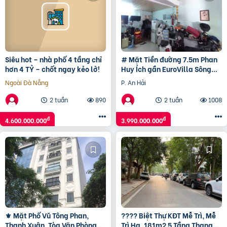
Siêu hot – nhà phố 4 tầng chỉ
# Mặt Tiền đường 7.5m Phan
hơn 4 TỶ – chốt ngay kẻo lở!
Huy Ích gần EuroVilla Sông
Hàn, 47m2, C4, 3.99 tỷ
Ngoài Đà Nẵng
P. An Hải
2 tuần
890
2 tuần
1008
đ
đ
4.600.000.000
3.990.000.000
⚜️ Mặt Phố Vũ Tông Phan,
???? Biệt Thự KĐT Mễ Trì, Mễ
Thanh Xuân, Tòa Văn Phòng
Trì Hạ, 181m2 5 Tầng Thang