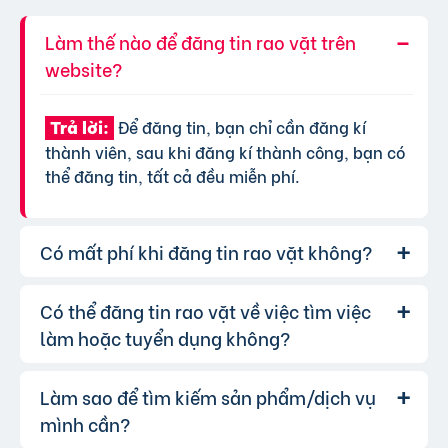
Làm thế nào để đăng tin rao vặt trên
website?
Để đăng tin, bạn chỉ cần đăng kí
Trả lời:
thành viên, sau khi đăng kí thành công, bạn có
thể đăng tin, tất cả đều miễn phí.
Có mất phí khi đăng tin rao vặt không?
Có thể đăng tin rao vặt về việc tìm việc
Chúng tôi cung cấp gói đăng tin miễn
Trả lời:
phí cơ bản cho tất cả người dùng. Tuy nhiên, để
làm hoặc tuyển dụng không?
tăng hiệu quả quảng cáo và được ưu tiên hiển
thị, bạn có thể lựa chọn các gói dịch vụ nâng
Làm sao để tìm kiếm sản phẩm/dịch vụ
Hoàn toàn có thể. Website của chúng
Trả lời:
cấp với chi phí hợp lý, xem thêm
phí dịch vụ tin
tôi hỗ trợ đăng tin tuyển dụng và tìm việc làm.
mình cần?
VIP
.
Bạn chỉ cần chọn đúng chuyên mục và điền đầy