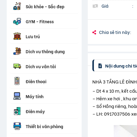
Giá
:
Sức khỏe - Sắc đẹp
GYM - Fitness
Chia sẻ tin này:
Lưu trú
Dịch vụ thông dụng
Nội dung chi ti
Dịch vụ vận tải
Điện thoại
NHÀ 3 TẦNG LÊ ĐÌNH 
– Dt 4 x 10 m, kết c
Máy tính
– Hẻm xe hơi , khu an
– Sổ Hồng riêng, hoà
Điện máy
– LH: 0917037506 x
Thiết bị văn phòng