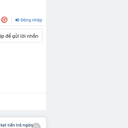
Đăng nhập
p để gửi lời nhắn