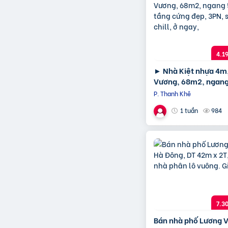
4.1
► Nhà Kiệt nhựa 4m
Vương, 68m2, ngang
tầng cứng đẹp, 3PN,
P. Thanh Khê
thượng chill, ở ngay,
984
1 tuần
7.3
Bán nhà phố Lương 