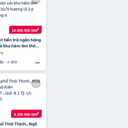
đ
14.000.000.000
ẹt tiền trả ngân hàng
ái kho hẻm 8m thông
ương lộ 2 p bình trị
ng
872
uần
đ
8.100.000.000
hố Thái Thịnh_Ngõ