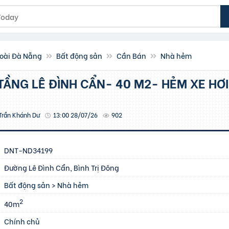
oài Đà Nẵng
Bất động sản
Cần Bán
Nhà hẻm
Trần Khánh Dư
13:00 28/07/26
902
DNT-ND34199
Đường Lê Đình Cẩn, Bình Trị Đông
Bất động sản
>
Nhà hẻm
2
40m
Chính chủ