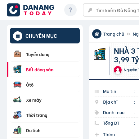
DANANG
TODAY
Trang chủ
Ng
CHUYÊN MỤC
NHÀ 3 TẦNG LÊ ĐÌNH CẨN- 40 M2- HẺM XE HƠI – Giá chỉ
Tuyển dụng
3,99 Tỷ
Bất động sản
Nguyễn 
Ôtô
Mã tin
:
Xe máy
Địa chỉ
:
Danh mục
:
Thời trang
Tổng DT
:
Du lịch
Thêm
: