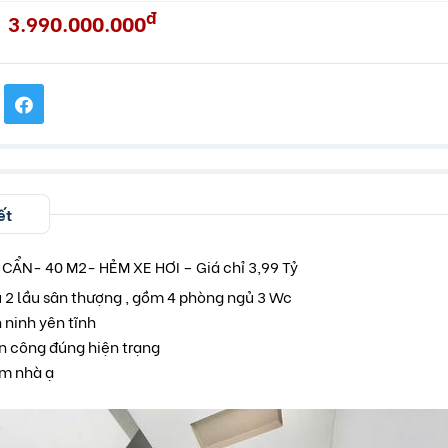
đ
3.990.000.000
ết
CẨN- 40 M2- HẺM XE HƠI – Giá chỉ 3,99 Tỷ
ấu 2 lầu sân thượng , gồm 4 phòng ngủ 3 Wc
 ninh yên tĩnh
n công đúng hiện trạng
em nhà ạ