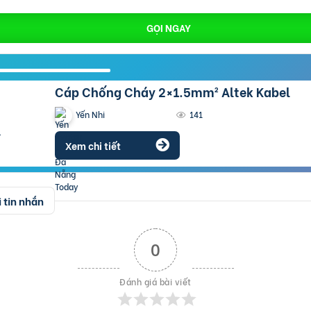
GỌI NGAY
Cáp Chống Cháy 2×1.5mm² Altek Kabel
Yến Nhi
141
Xem chi tiết
 tin nhắn
0
Đánh giá bài viết