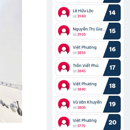
Lê Hữu Lộc
14
3940
Nguyễn Thị Giang
15
3935
Việt Phương
16
3855
Trần Viết Phú
17
3845
Việt Phương
18
3840
Vũ Văn Khuyến
19
3805
Việt Phương
20
3775