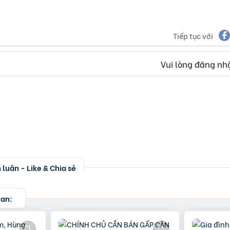
Tiếp tục với
Vui lòng đăng nhậ
luận - Like & Chia sẻ
uan: