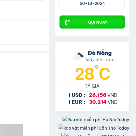
20-10-2024
GỌI NGAY
Đà Nẵng
Mây đen u ám
28°C
TỶ GIÁ
VND
1 USD :
26.156
VND
1 EUR :
30.214