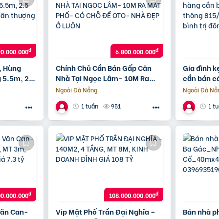
đ
đ
90.000.000
6.800.000.000
, Hùng
Chính Chủ Cần Bán Gấp Căn
Gia đình k
 5.5m, 2.5
Nhà Tại Ngọc Lâm- 10M Ra
cần bán c
 sân
Mặt Phố- Có Chỗ Để Oto- Nhà
815/10/5 h
Ngoài Đà Nẵng
Ngoài Đà Nẵ
Đẹp Ở Luôn
đông a
951
1 tuần
1 t
đ
đ
00.000.000
108.000.000.000
Văn Can-
Vip Mặt Phố Trần Đại Nghĩa –
Bán nhà p