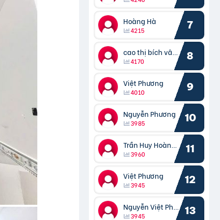
Hoàng Hà
7
4215
cao thị bích vâng kiều
8
4170
Việt Phương
9
4010
Nguyễn Phương
10
3985
Trần Huy Hoàng Bắc
11
3960
Việt Phương
12
3945
Nguyễn Việt Phương
13
3945