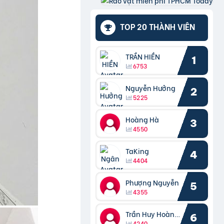
TOP 20 THÀNH VIÊN
TRẦN HIỀN
1
6753
Nguyễn Hưởng
2
5225
Hoàng Hà
3
4550
TaKing
4
4404
Phượng Nguyễn
5
4355
Trần Huy Hoàng Bắc
6
4240