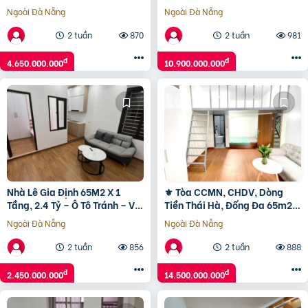
Full Nội Thất – 0358114768
9T Mt 5M, 18 Phòng, Chỉ 10.9
Ngoài Đà Nẵng
Ngoài Đà Nẵng
Tỷ????
2 tuần
870
2 tuần
981
đ
đ
4.650.000.000
10.900.000.000
Nhà Lê Gia Định 65M2 X 1
⚜️ Tòa CCMN, CHDV, Dòng
Tầng, 2.4 Tỷ – Ô Tô Tránh – Vị
Tiền Thái Hà, Đống Đa 65m2
Trí Đắc Địa
7T MT 8m, 14 Phòng, Chỉ 14.5
Ngoài Đà Nẵng
Ngoài Đà Nẵng
TỶ ⚜️
2 tuần
856
2 tuần
888
đ
đ
2.450.000.000
14.500.000.000