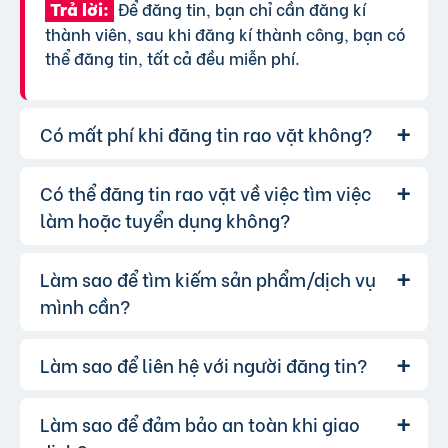
Để đăng tin, bạn chỉ cần đăng kí
Trả lời:
thành viên, sau khi đăng kí thành công, bạn có
thể đăng tin, tất cả đều miễn phí.
Có mất phí khi đăng tin rao vặt không?
Có thể đăng tin rao vặt về việc tìm việc
Chúng tôi cung cấp gói đăng tin miễn
Trả lời:
phí cơ bản cho tất cả người dùng. Tuy nhiên, để
làm hoặc tuyển dụng không?
tăng hiệu quả quảng cáo và được ưu tiên hiển
thị, bạn có thể lựa chọn các gói dịch vụ nâng
Làm sao để tìm kiếm sản phẩm/dịch vụ
Hoàn toàn có thể. Website của chúng
Trả lời:
cấp với chi phí hợp lý, xem thêm
phí dịch vụ tin
tôi hỗ trợ đăng tin tuyển dụng và tìm việc làm.
mình cần?
VIP
.
Bạn chỉ cần chọn đúng chuyên mục và điền đầy
đủ thông tin.
Làm sao để liên hệ với người đăng tin?
Bạn có thể sử dụng công cụ tìm kiếm
Trả lời:
trên website, nhập từ khóa liên quan đến sản
phẩm/dịch vụ bạn muốn tìm. Để lọc kết quả
Làm sao để đảm bảo an toàn khi giao
Khi bạn tìm thấy tin rao vặt phù hợp,
Trả lời:
chính xác hơn, bạn có thể chọn thêm danh mục
hãy nhấp vào một trong những nút liên hệ mà