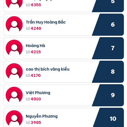
5
4355
Trần Huy Hoàng Bắc
6
4240
Hoàng Hà
7
4215
cao thị bích vâng kiều
8
4170
Việt Phương
9
4010
Nguyễn Phương
10
3985