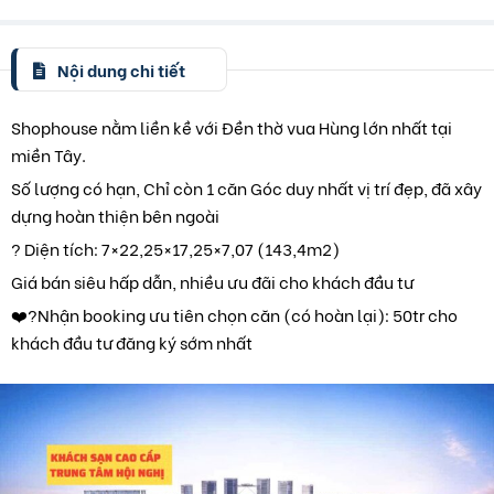
Nội dung chi tiết
Shophouse nằm liền kề với Đền thờ vua Hùng lớn nhất tại
miền Tây.
Số lượng có hạn, Chỉ còn 1 căn Góc duy nhất vị trí đẹp, đã xây
dựng hoàn thiện bên ngoài
? Diện tích: 7×22,25×17,25×7,07 (143,4m2)
Giá bán siêu hấp dẫn, nhiều ưu đãi cho khách đầu tư
❤️‍?Nhận booking ưu tiên chọn căn (có hoàn lại): 50tr cho
khách đầu tư đăng ký sớm nhất