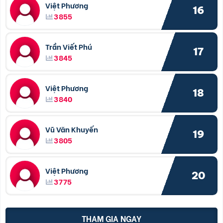
Việt Phương
16
3855
Trần Viết Phú
17
3845
Việt Phương
18
3840
Vũ Văn Khuyến
19
3805
Việt Phương
20
3775
THAM GIA NGAY