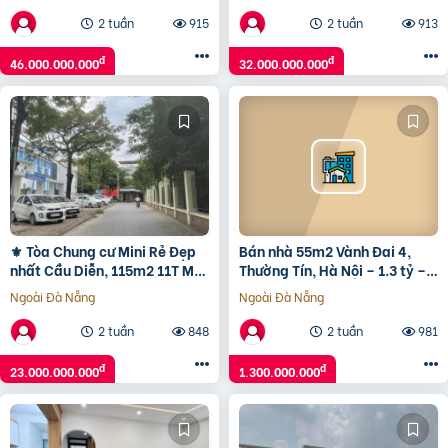
2 tuần
915
2 tuần
913
đ
đ
46.000.000.000
32.000.000.000
⚜️ Tòa Chung cư Mini Rẻ Đẹp
Bán nhà 55m2 Vành Đai 4,
nhất Cầu Diễn, 115m2 11T MT
Thường Tín, Hà Nội – 1.3 tỷ –
7m, 46 Phòng, Chỉ 23 Tỷ ⚜️
Sổ đỏ
Ngoài Đà Nẵng
Ngoài Đà Nẵng
2 tuần
848
2 tuần
981
đ
đ
23.000.000.000
1.300.000.000