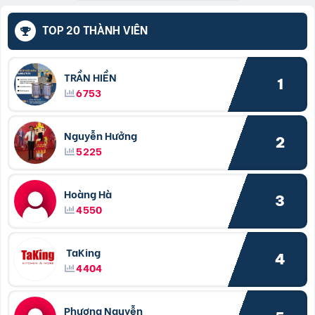
TOP 20 THÀNH VIÊN
TRẦN HIỀN
1
6753
Nguyễn Hưởng
2
5225
Hoàng Hà
3
4550
TaKing
4
4404
Phượng Nguyễn