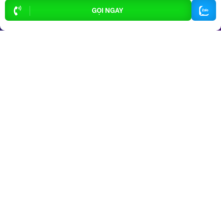
GỌI NGAY
Dịch vụ
Hỗ trợ
thông dụng
khách hàng
Cho thuê xe ôtô
Giới thiệu
Cho thuê phòng trọ
Thông báo
Xe tải chở thuê
Bảng giá dịch vụ
Homestay
Blog
Hải sản tươi sống
Hướng dẫn sử dụng
Trang trí quán - shop
Liên hệ hỗ trợ
Quà Lưu niệm
Dành cho thú cưng
Thời trang Mẹ & Bé
Bạn
Đà Nẵng Today,
hãy lan tỏa yêu thương!