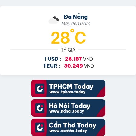
Đà Nẵng
Mây đen u ám
28°C
TỶ GIÁ
VND
1 USD :
26.187
VND
1 EUR :
30.249