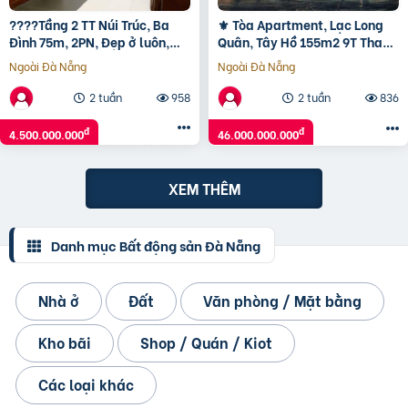
????Tầng 2 TT Núi Trúc, Ba
⚜️ Tòa Apartment, Lạc Long
Đình 75m, 2PN, Đẹp ở luôn,
Quân, Tây Hồ 155m2 9T Thang
4.5 Tỷ????
máy, MT 6.5m, Chỉ 46 Tỷ ⚜️
Ngoài Đà Nẵng
Ngoài Đà Nẵng
2 tuần
958
2 tuần
836
đ
đ
4.500.000.000
46.000.000.000
XEM THÊM
Danh mục Bất động sản Đà Nẵng
Nhà ở
Đất
Văn phòng / Mặt bằng
Kho bãi
Shop / Quán / Kiot
Các loại khác