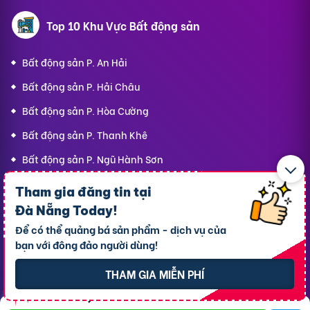
Top 10 Khu Vực Bất động sản
Bất động sản P. An Hải
Bất động sản P. Hải Châu
Bất động sản P. Hòa Cường
Bất động sản P. Thanh Khê
Bất động sản P. Ngũ Hành Sơn
Bất động sản P. Hòa Khánh
Tham gia đăng tin tại
Bất động sản P. Sơn Trà
Đà Nẵng Today
!
Để có thể quảng bá sản phẩm - dịch vụ của
Bất động sản P. Cẩm Lệ
bạn với đông đảo người dùng!
Bất động sản P. An Khê
THAM GIA MIỄN PHÍ
Bất động sản P. Hòa Xuân