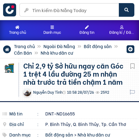
Trang chủ
Danh mục
Đăng tin
Đăng kí / Đăng nhập
Trang chủ
Ngoài Đà Nẵng
Bất động sản
Cần Bán
Nhà khu dân cư
Chỉ 2,9 tỷ Sở hữu ngay căn Góc
1 trệt 4 lầu đường 25 m nhận
nhà trước trả tiền chậm 1 năm
Nguyễn Duy Tình
10:58 28/07/26
2592
Mã tin
:
DNT-ND16655
Địa chỉ
:
P. Bình Thủy, Q. Bình Thủy, Tp. Cần Thơ
Danh mục
:
Bất động sản
>
Nhà khu dân cư