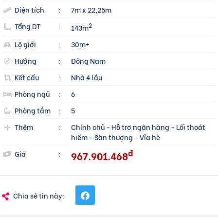
Diện tích
:
7m x 22,25m
Tổng DT
:
2
143m
Lộ giới
:
30m+
Hướng
:
Đông Nam
Kết cấu
:
Nhà 4 lầu
Phòng ngủ
:
6
Phòng tắm
:
5
Thêm
:
Chính chủ
-
Hỗ trợ ngân hàng
-
Lối thoát
hiểm
-
Sân thượng
-
Vỉa hè
đ
967.901.468
Giá
:
Chia sẻ tin này: