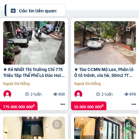
Các tin liên quan:
⚜️ Rẻ Nhất Thị Trường Chỉ 775
⚜️ Tòa CCMN Mộ Lao, Phân lô
Triệu Tập Thể Phố Lò Đúc Hai
Ô tô tránh, vỉa hè, 50m2 7T
Bà Trưng 18M2 Sđcc ⚜️
Thang máy, 11 Phòng, Chỉ 15
Ngoài Đà Nẵng
Ngoài Đà Nẵng
Tỷ ⚜️
2 tuần
858
2 tuần
898
đ
đ
775.000.000.000
15.000.000.000