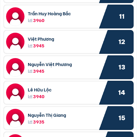
Trần Huy Hoàng Bắc
11
3960
Việt Phương
12
3945
Nguyễn Việt Phương
13
3945
Lê Hữu Lộc
14
3940
Nguyễn Thị Giang
15
3935