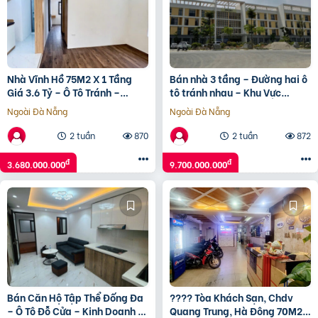
Nhà Vĩnh Hồ 75M2 X 1 Tầng
Bán nhà 3 tầng – Đường hai ô
Giá 3.6 Tỷ – Ô Tô Tránh –
tô tránh nhau – Khu Vực
Không Gian Địa Trung Hải
Đường Nguyễn Xuân Quảng
Ngoài Đà Nẵng
Ngoài Đà Nẵng
2 tuần
870
2 tuần
872
đ
đ
3.680.000.000
9.700.000.000
Bán Căn Hộ Tập Thể Đống Đa
???? Tòa Khách Sạn, Chdv
– Ô Tô Đỗ Cửa – Kinh Doanh –
Quang Trung, Hà Đông 70M2