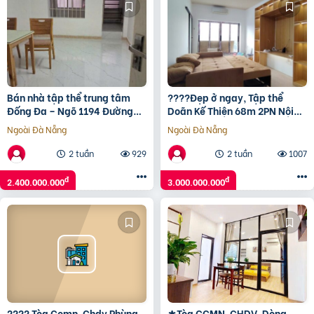
Bán nhà tập thể trung tâm
????Đẹp ở ngay, Tập thể
Đống Đa – Ngõ 1194 Đường
Doãn Kế Thiện 68m 2PN Nội
Láng
thất mới, chỉ 3 tỷ????
Ngoài Đà Nẵng
Ngoài Đà Nẵng
2 tuần
929
2 tuần
1007
đ
đ
2.400.000.000
3.000.000.000
???? Tòa Ccmn, Chdv Phùng
⚜️Tòa CCMN, CHDV, Dòng