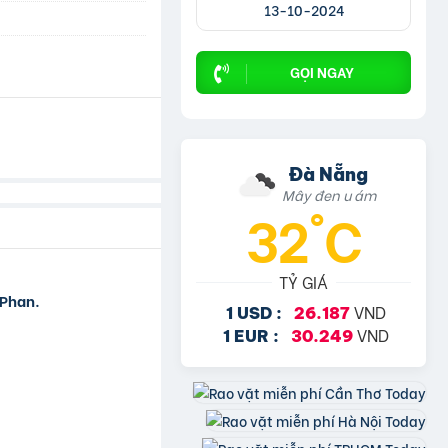
13-10-2024
GỌI NGAY
Đà Nẵng
Mây đen u ám
32°C
TỶ GIÁ
 Phan.
VND
1 USD :
26.187
VND
1 EUR :
30.249