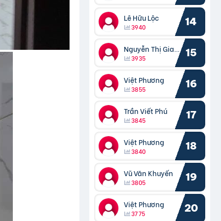
Lê Hữu Lộc
14
3940
Nguyễn Thị Giang
15
3935
Việt Phương
16
3855
Trần Viết Phú
17
3845
Việt Phương
18
3840
Vũ Văn Khuyến
19
3805
Việt Phương
20
3775