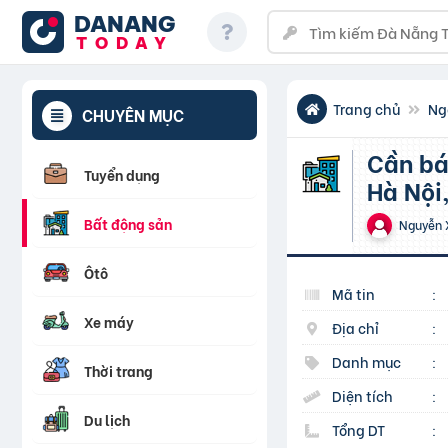
DANANG
TODAY
Trang chủ
Ng
CHUYÊN MỤC
Cần bán gấp nhà chính chủ Khương Trung, Thanh Xuân,
Tuyển dụng
Hà Nội
Bất động sản
Nguyễn 
Ôtô
Mã tin
:
Xe máy
Địa chỉ
:
Danh mục
:
Thời trang
Diện tích
:
Du lịch
Tổng DT
: