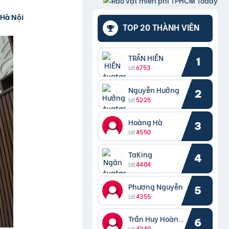
 Hà Nội
TOP 20 THÀNH VIÊN
TRẦN HIỀN
1
6753
Nguyễn Hưởng
2
5225
Hoàng Hà
3
4550
TaKing
4
4404
Phượng Nguyễn
5
4355
Trần Huy Hoàng Bắc
6
4240