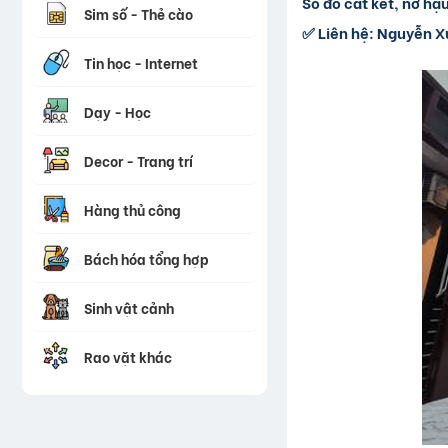
Sổ đỏ cất két, nở hậ
Sim số - Thẻ cào
✅ Liên hệ: Nguyễn X
Tin học - Internet
Dạy - Học
Decor - Trang trí
Hàng thủ công
Bách hóa tổng hợp
Sinh vật cảnh
Rao vặt khác