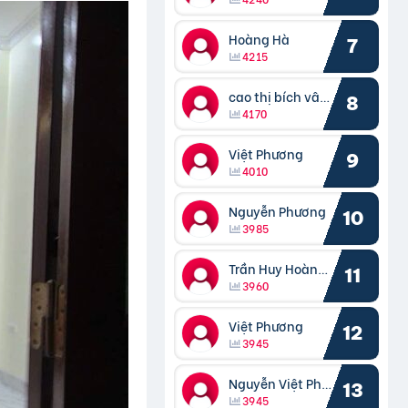
Hoàng Hà
7
4215
cao thị bích vâng kiều
8
4170
Việt Phương
9
4010
Nguyễn Phương
10
3985
Trần Huy Hoàng Bắc
11
3960
Việt Phương
12
3945
Nguyễn Việt Phương
13
3945