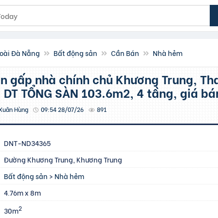
oài Đà Nẵng
Bất động sản
Cần Bán
Nhà hẻm
, DT TỔNG SÀN 103.6m2, 4 tầng, giá bá
Xuân Hùng
09:54 28/07/26
891
DNT-ND34365
Đường Khương Trung, Khương Trung
Bất động sản
>
Nhà hẻm
4.76m x 8m
2
30m