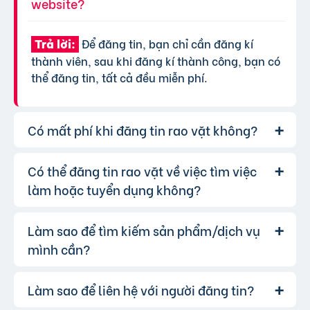
website?
Để đăng tin, bạn chỉ cần đăng kí
Trả lời:
thành viên, sau khi đăng kí thành công, bạn có
thể đăng tin, tất cả đều miễn phí.
Có mất phí khi đăng tin rao vặt không?
Có thể đăng tin rao vặt về việc tìm việc
Chúng tôi cung cấp gói đăng tin miễn
Trả lời:
phí cơ bản cho tất cả người dùng. Tuy nhiên, để
làm hoặc tuyển dụng không?
tăng hiệu quả quảng cáo và được ưu tiên hiển
thị, bạn có thể lựa chọn các gói dịch vụ nâng
Làm sao để tìm kiếm sản phẩm/dịch vụ
Hoàn toàn có thể. Website của chúng
Trả lời:
cấp với chi phí hợp lý, xem thêm
phí dịch vụ tin
tôi hỗ trợ đăng tin tuyển dụng và tìm việc làm.
mình cần?
VIP
.
Bạn chỉ cần chọn đúng chuyên mục và điền đầy
đủ thông tin.
Làm sao để liên hệ với người đăng tin?
Bạn có thể sử dụng công cụ tìm kiếm
Trả lời:
trên website, nhập từ khóa liên quan đến sản