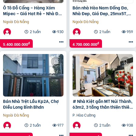
Ô Tô Đỗ Cổng – Hàng Xóm
Bán nhà Hào Nam Đống Đa,
Mipec – Giá Hạt Rẻ – Nhà Đẹp
Nhà Đẹp, Giá Đẹp, 25mx5T,
– Sổ Đỏ Hoa Hậu!
Giá: 4.7 Tỷ, Lh: 0396935190.
Ngoài Đà Nẵng
Ngoài Đà Nẵng
2 tuần
930
2 tuần
959
đ
đ
5.400.000.000
4.700.000.000
Bán Nhà Trệt Lầu Kp2A, Chợ
# Nhà Kiệt gần MT Núi Thành,
Điều Long Bình Bhdn
63m2, 3 tầng thân thiện thiên
nhiên, 4.75 tỷ
Ngoài Đà Nẵng
P. Hòa Cường
2 tuần
977
2 tuần
938