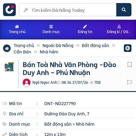
Trang chủ
Danh mục
Đăng tin
Đăng kí / Đăng nhập
Trang chủ
Ngoài Đà Nẵng
Bất động sản
Cần Bán
Nhà hẻm
Bán Toà Nhà Văn Phòng -Đào
Duy Anh – Phú Nhuận
Ngô Ngọc Anh
08:36 27/07/26
708
Mã tin
:
DNT-ND227790
Địa chỉ
:
Đường Đào Duy Anh, 7
Danh mục
:
Bất động sản
>
Nhà hẻm
Diện tích
:
12m x 13m