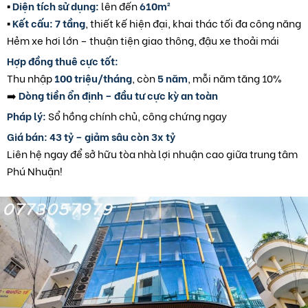
▪️
Diện tích sử dụng:
lên đến
610m²
▪️
Kết cấu:
7 tầng
, thiết kế hiện đại, khai thác tối đa công năng
Hẻm xe hơi lớn – thuận tiện giao thông, đậu xe thoải mái
Hợp đồng thuê cực tốt:
Thu nhập
100 triệu/tháng
, còn
5 năm
, mỗi năm tăng 10%
➡️
Dòng tiền ổn định – đầu tư cực kỳ an toàn
Pháp lý:
Sổ hồng chính chủ, công chứng ngay
Giá bán: 43 tỷ – giảm sâu còn 3x tỷ
Liên hệ ngay để sở hữu tòa nhà lợi nhuận cao giữa trung tâm
Phú Nhuận!