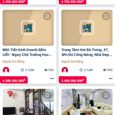
đ
đ
2.350.000.000
4.750.000.000
Mặt Tiền Kinh Doanh Sầm
Trung Tâm Hai Bà Trưng, 4T,
Uất- Ngay Chợ Trường Học
3Pn Đủ Công Năng, Nhà Đẹp,
Ttvh – 48M2 – Gò Vấp – Chỉ
Ở Ngay, Chỉ 3.4 Tỷ
Ngoài Đà Nẵng
Ngoài Đà Nẵng
Nhỉnh 6 Tỷ
2 tuần
920
2 tuần
990
đ
đ
6.500.000.000
3.400.000.000