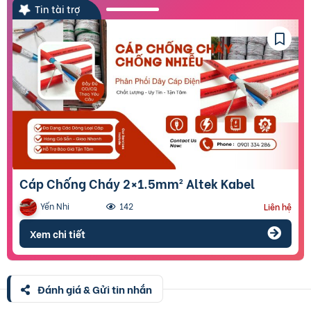
Tin tài trợ
Cáp Chống Cháy 2×1.5mm² Altek Kabel
Yến Nhi
142
Liên hệ
Xem chi tiết
Đánh giá & Gửi tin nhắn