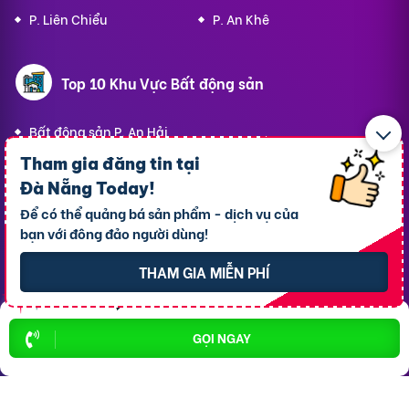
P. Liên Chiểu
P. An Khê
Top 10 Khu Vực Bất động sản
Bất động sản P. An Hải
Bất động sản P. Hải Châu
Tham gia đăng tin tại
Đà Nẵng Today
!
Bất động sản P. Hòa Cường
Để có thể quảng bá sản phẩm - dịch vụ của
Bất động sản P. Thanh Khê
bạn với đông đảo người dùng!
Bất động sản P. Ngũ Hành Sơn
THAM GIA MIỄN PHÍ
Bất động sản P. Hòa Khánh
Bất động sản P. Sơn Trà
GỌI NGAY
Bất động sản P. Cẩm Lệ
Bất động sản P. An Khê