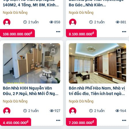
140M2, 4 Tầng, Mt 8M, Kinh
Ba Gác_Nhà Kiên
Doanh Đỉnh Giá 108 Tỷ
Cố_40mx4T_Giá: 8.1 Tỷ, Lh:
Ngoài Đà Nẵng
Ngoài Đà Nẵng
0396935190.
2 tuần
858
2 tuần
881
đ
đ
108.000.000.000
8.100.000.000
Bán Nhà HXH Nguyễn Văn
Bán nhà Phố Hào Nam, Nhà vị
Đậu, 2 P.Ngủ, Nhà Mới Ở Ngay
trí đắc địa, Tiện ích bạt ngàn,
Nhỉnh 4 Tỉ
39mx5T, Giá: 7.2 Tỷ, Lh:
Ngoài Đà Nẵng
Ngoài Đà Nẵng
0396935190.
2 tuần
927
2 tuần
964
đ
đ
4.450.000.000
7.200.000.000