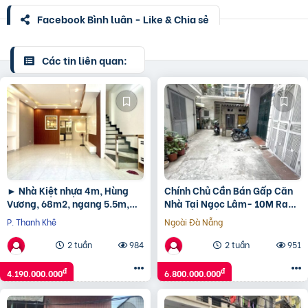
Facebook Bình luận - Like & Chia sẻ
Các tin liên quan:
► Nhà Kiệt nhựa 4m, Hùng
Chính Chủ Cần Bán Gấp Căn
Vương, 68m2, ngang 5.5m,
Nhà Tại Ngọc Lâm- 10M Ra
2.5 tầng cứng đẹp, 3PN, sân
Mặt Phố- Có Chỗ Để Oto- Nhà
P. Thanh Khê
Ngoài Đà Nẵng
thượng chill, ở ngay,
Đẹp Ở Luôn
2 tuần
984
2 tuần
951
đ
đ
4.190.000.000
6.800.000.000