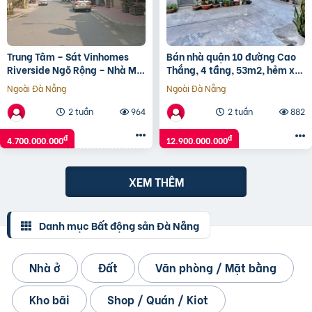
Trung Tâm – Sát Vinhomes
Bán nhà quận 10 đường Cao
Riverside Ngõ Rộng – Nhà Mới
Thắng, 4 tầng, 53m2, hẻm xe
Tinh-
hơi, 12.9 tỷ
Ngoài Đà Nẵng
Ngoài Đà Nẵng
2 tuần
964
2 tuần
882
đ
đ
4.700.000.000
12.900.000.000
XEM THÊM
Danh mục Bất động sản Đà Nẵng
Nhà ở
Đất
Văn phòng / Mặt bằng
Kho bãi
Shop / Quán / Kiot