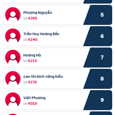
Phượng Nguyễn
5
4355
Trần Huy Hoàng Bắc
6
4240
Hoàng Hà
7
4215
cao thị bích vâng kiều
8
4170
Việt Phương
9
4010