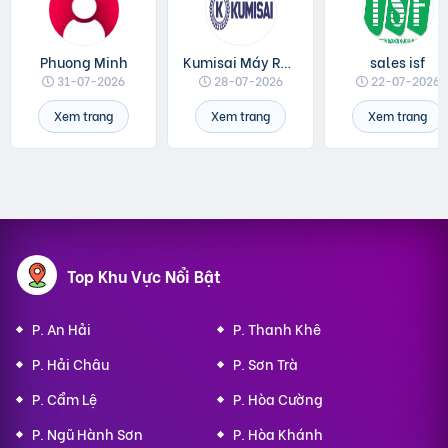
Phuong Minh
Kumisai Máy Rửa Xe
sales isf
31-07-2026
28-07-2026
22-07-2026
Xem trang
Xem trang
Xem trang
Top Khu Vực Nổi Bật
P. An Hải
P. Thanh Khê
P. Hải Châu
P. Sơn Trà
P. Cẩm Lệ
P. Hòa Cường
P. Ngũ Hành Sơn
P. Hòa Khánh