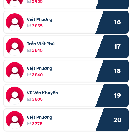
3935
Việt Phương
16
3855
Trần Viết Phú
17
3845
Việt Phương
18
3840
Vũ Văn Khuyến
19
3805
Việt Phương
20
3775