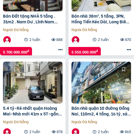
Bán Đất tặng NHÀ 5 tầng .
Bán nhà 38m², 5 tầng, 3PN,
31m2 . Nam Dư , Lĩnh Nam
Hồng Tiến Kéo Dài, Long Biên,
5,7tỷ
5.5 tỷ, sổ đỏ
Ngoài Đà Nẵng
Ngoài Đà Nẵng
2 tuần
888
2 tuần
870
đ
đ
5.700.000.000
5.550.000.000
5.4 tỷ-Rẻ nhất quận Hoàng
Bán nhà quận 10 đường Đồng
Mai-Nhà mới 41m x 5T-gần
Nai, 110m2, 4 tầng, 16 tỷ, sát
phố-gần ô tô-cực thoáng
mặt tiền
Ngoài Đà Nẵng
Ngoài Đà Nẵng
sáng
2 tuần
878
2 tuần
865