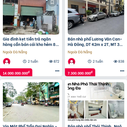
Gia đình kẹt tiền trả ngân
Bán nhà phố Lương Văn Can-
hàng cần bán cái kho hẻm 8m
Hà Đông, DT 42m x 2T, MT 3m,
thông 815/10/5 hương lộ 2 p
nhà phân lô vuông. Giá 7.3 tỷ
Ngoài Đà Nẵng
Ngoài Đà Nẵng
bình trị đông a
2 tuần
872
2 tuần
838
đ
đ
14.000.000.000
7.300.000.000
Vip Mặt Phố Trần Đại Nghĩa –
Bán nhà phố Thái Thịnh_Ngõ