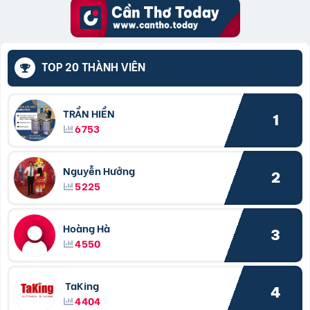
TOP 20 THÀNH VIÊN
TRẦN HIỀN
1
6753
Nguyễn Hưởng
2
5225
Hoàng Hà
3
4550
TaKing
4
4404