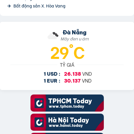
Bất động sản X. Hòa Vang
Đà Nẵng
Mây đen u ám
29°C
TỶ GIÁ
VND
1 USD :
26.138
VND
1 EUR :
30.137