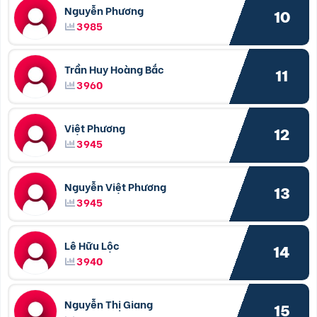
Nguyễn Phương
10
3985
Trần Huy Hoàng Bắc
11
3960
Việt Phương
12
3945
Nguyễn Việt Phương
13
3945
Lê Hữu Lộc
14
3940
Nguyễn Thị Giang
15