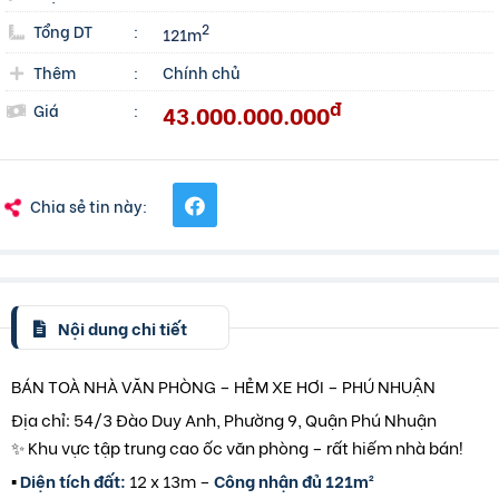
Tổng DT
:
2
121m
Thêm
:
Chính chủ
đ
43.000.000.000
Giá
:
Chia sẻ tin này:
Nội dung chi tiết
BÁN TOÀ NHÀ VĂN PHÒNG – HẺM XE HƠI – PHÚ NHUẬN
Địa chỉ: 54/3 Đào Duy Anh, Phường 9, Quận Phú Nhuận
✨ Khu vực tập trung cao ốc văn phòng – rất hiếm nhà bán!
▪️
Diện tích đất:
12 x 13m –
Công nhận đủ 121m²