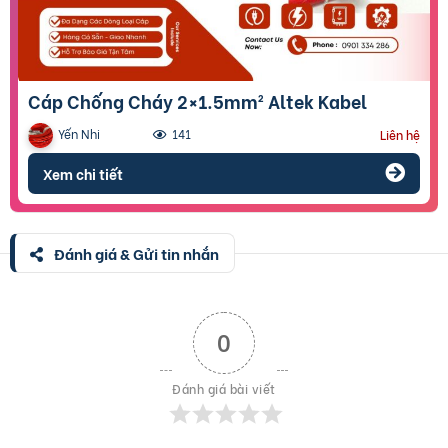
Cáp Chống Cháy 2×1.5mm² Altek Kabel
Yến Nhi
141
Liên hệ
Xem chi tiết
Đánh giá & Gửi tin nhắn
0
Đánh giá bài viết