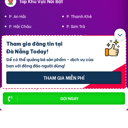
Top Khu Vực Nổi Bật
P. An Hải
P. Thanh Khê
P. Hải Châu
P. Sơn Trà
P. Cẩm Lệ
P. Hòa Cường
Tham gia đăng tin tại
P. Ngũ Hành Sơn
P. Hòa Khánh
Đà Nẵng Today
!
P. Liên Chiểu
P. An Khê
Để có thể quảng bá sản phẩm - dịch vụ của
bạn với đông đảo người dùng!
Top 10 Khu Vực Bất động sản
THAM GIA MIỄN PHÍ
Bất động sản P. An Hải
GỌI NGAY
Bất động sản P. Hải Châu
Bất động sản P. Hòa Cường
Bất động sản P. Thanh Khê