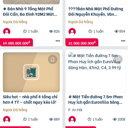
⚜️ Bán Nhà 9 Tầng Mặt Phố
????Bán Nhà Mặt Phố Đường
Đội Cấn, Ba Đình 92M2 Mặt
Đôi Nguyễn Khuyến, Văn
Tiền 7M, Sổ A4, Chỉ 69 Tỷ ⚜️
Quán, 108m2 5 Tầng, MT
Ngoài Đà Nẵng
Ngoài Đà Nẵng
4.7m, Chỉ 32 Tỷ????
1 tuần
826
1 tuần
854
đ
đ
69.000.000.000
32.000.000.000
Siêu hot – nhà phố 4 tầng chỉ
# Mặt Tiền đường 7.5m Phan
hơn 4 TỶ – chốt ngay kẻo lở!
Huy Ích gần EuroVilla Sông
Hàn, 47m2, C4, 3.99 tỷ
Ngoài Đà Nẵng
P. An Hải
1 tuần
889
1 tuần
1008