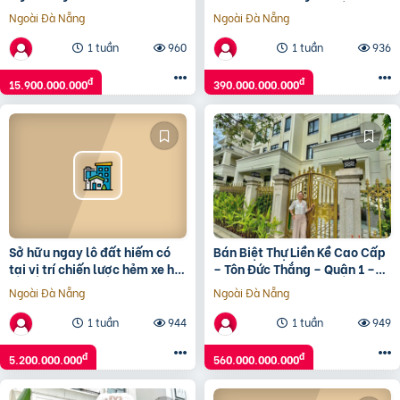
390 Tỷ Bán Biệt Thự Liền Kề
Ngoài Đà Nẵng
Ngoài Đà Nẵng
Quận 1, 352M2,
1 tuần
960
1 tuần
936
đ
đ
15.900.000.000
390.000.000.000
Sở hữu ngay lô đất hiếm có
Bán Biệt Thự Liền Kề Cao Cấp
tại vị trí chiến lược hẻm xe hơi
– Tôn Đức Thắng – Quận 1 –
nhỉnh 5 tỷ
560 Tỷ
Ngoài Đà Nẵng
Ngoài Đà Nẵng
1 tuần
944
1 tuần
949
đ
đ
5.200.000.000
560.000.000.000