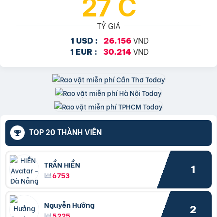
27°C
TỶ GIÁ
VND
1 USD :
26.156
VND
1 EUR :
30.214
TOP 20 THÀNH VIÊN
TRẦN HIỀN
1
6753
Nguyễn Hưởng
2
5225