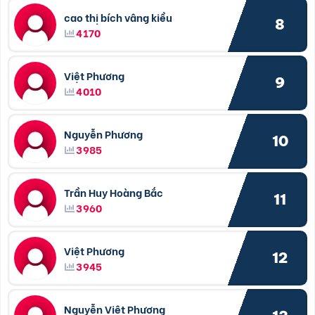
cao thị bích vâng kiều
8
4170
Việt Phương
9
4010
Nguyễn Phương
10
3985
Trần Huy Hoàng Bắc
11
3960
Việt Phương
12
3945
Nguyễn Việt Phương