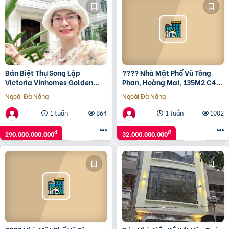
Bán Biệt Thự Song Lập
???? Nhà Mặt Phố Vũ Tông
Victoria Vinhomes Golden
Phan, Hoàng Mai, 135M2 C4
River Bason Đường Tôn Đức
Mt 5M, Xây Tòa Đỉnh, Chỉ 32
Ngoài Đà Nẵng
Ngoài Đà Nẵng
Thắng, Quận 1
Tỷ ????
1 tuần
864
1 tuần
1002
đ
đ
290.000.000.000
32.000.000.000