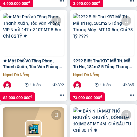
đ
đ
4.600.000.000
3.990.000.000
⚜️ Mặt Phố Vũ Tông Phan,
???? Biệt Thự KĐT Mễ Trì, Mễ
Thanh Xuân, Tòa Văn Phòng
Trì Hạ, 181m2 5 Tầng Thang
VIP Nhất 147m2 10T MT 8.5m,
Máy, MT 10.5m, Chỉ 73 Tỷ
Ngoài Đà Nẵng
Ngoài Đà Nẵng
Chỉ 82 TỶ ⚜️
????
1 tuần
892
1 tuần
865
đ
đ
82.000.000.000
73.000.000.000