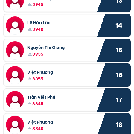
13
3945
Lê Hữu Lộc
14
3940
Nguyễn Thị Giang
15
3935
Việt Phương
16
3855
Trần Viết Phú
17
3845
Việt Phương
18
3840