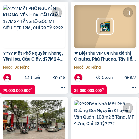
???? Mặt Phố Nguyễn Khang,
⚜️ Biệt thự VIP C4 Khu đô thị
Yên Hòa, Cầu Giấy, 177M2 4
Ciputra, Phú Thượng, Tây Hồ,
Tầng Lô Góc Mt Siêu Đẹp 12M,
126m2 3T MT 6m, Chỉ 35 Tỷ ⚜️
Ngoài Đà Nẵng
Ngoài Đà Nẵng
Chỉ 79 Tỷ ????
1 tuần
846
1 tuần
877
đ
đ
79.000.000.000
35.000.000.000