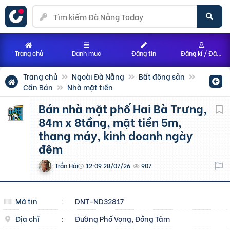
Trang chủ
Danh mục
Đăng tin
Đăng kí / Đăng nhập
Trang chủ
Ngoài Đà Nẵng
Bất động sản
Cần Bán
Nhà mặt tiền
bán nhà mặt phố Hai Bà Trưng,
84m x 8tầng, mặt tiền 5m,
thang máy, kinh doanh ngày
đêm
Trần Hải
12:09 28/07/26
907
Mã tin
:
DNT-ND32817
Địa chỉ
:
Đường Phố Vọng, Đồng Tâm