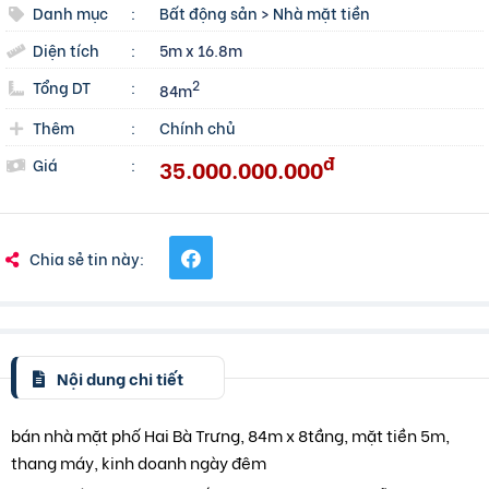
Danh mục
:
Bất động sản
>
Nhà mặt tiền
Diện tích
:
5m x 16.8m
Tổng DT
:
2
84m
Thêm
:
Chính chủ
đ
35.000.000.000
Giá
:
Chia sẻ tin này:
Nội dung chi tiết
bán nhà mặt phố Hai Bà Trưng, 84m x 8tầng, mặt tiền 5m,
thang máy, kinh doanh ngày đêm