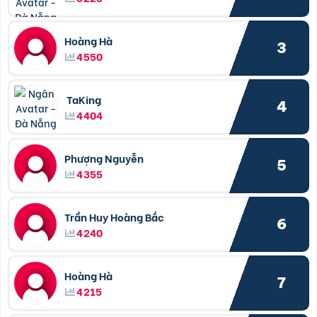
Hoàng Hà
3
4550
TaKing
4
4404
Phượng Nguyễn
5
4355
Trần Huy Hoàng Bắc
6
4240
Hoàng Hà
7
4215