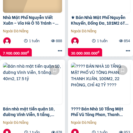
Nhà Mặt Phố Nguyễn Viết
⚜️ Bán Nhà Mặt Phố Nguyễn
Xuân – Vỉa Hè Ô Tô Tránh –
Khuyến, Đống Đa, 101M2 6T
Kinh Doanh Mọi Mặt Hàng
Mt 4M, Giá Đầu Tư Chỉ 30 Tỷ ⚜️
Ngoài Đà Nẵng
Ngoài Đà Nẵng
1 tuần
888
1 tuần
854
đ
đ
7.900.000.000
30.000.000.000
Bán nhà mặt tiền quận 10,
???? Bán Nhà 10 Tầng Mặt
đường Vĩnh Viễn, 5 tầng,
Phố Vũ Tông Phan, Thanh
40m2, 17.5 tỷ
Xuân, 100M2, 22 Phòng, Chỉ
Ngoài Đà Nẵng
Ngoài Đà Nẵng
42 Tỷ ????
1 tuần
878
1 tuần
953