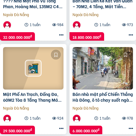
???? Nhà Mặt Phố Vũ Tông
Bán Nhà Liền Kề Kđt Văn Quán
Phan, Hoàng Mai, 135M2 C4
– 70M2, 4 Tầng, Mặt Tiền
Mt 5M, Xây Tòa Đỉnh, Chỉ 32
4.6M, Giá 18.8 Tỷ
Ngoài Đà Nẵng
Ngoài Đà Nẵng
Tỷ ????
1 tuần
984
1 tuần
973
đ
đ
32.000.000.000
18.800.000.000
Mặt Phố An Trạch, Đống Đa,
Bán nhà mặt phố Chiến Thắng
60M2 Tòa 8 Tầng Thang Máy
Hà Đông, ô tô chạy suốt ngày,
Mt 8M, Giá Rẻ 29.5 Tỷ
kinh doanh cực đỉnh 41m2, 6
Ngoài Đà Nẵng
Ngoài Đà Nẵng
tỷ.
1 tuần
924
1 tuần
978
đ
đ
29.500.000.000
6.000.000.000