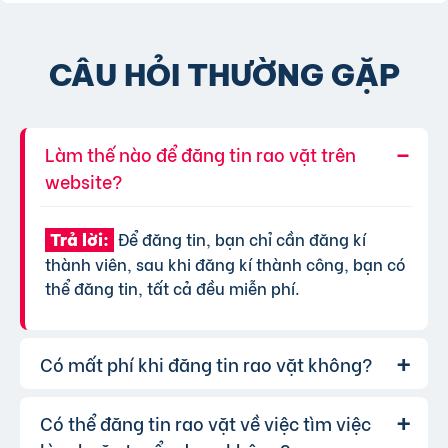
CÂU HỎI THƯỜNG GẶP
Làm thế nào để đăng tin rao vặt trên
website?
Để đăng tin, bạn chỉ cần đăng kí
Trả lời:
thành viên, sau khi đăng kí thành công, bạn có
thể đăng tin, tất cả đều miễn phí.
Có mất phí khi đăng tin rao vặt không?
Có thể đăng tin rao vặt về việc tìm việc
Chúng tôi cung cấp gói đăng tin miễn
Trả lời:
phí cơ bản cho tất cả người dùng. Tuy nhiên, để