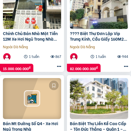
Chính Chủ Bán Nhà Mặt Tiền
???? Biệt Thự Đơn Lập Vip
12M Xe Hơi Ngủ Trong Nhà
Trung Kính, Cầu Giấy 160M2
View Trường Tiểu Học Nguyễn
4T Mt 13M, Chỉ 45 Tỷ ????
Ngoài Đà Nẵng
Ngoài Đà Nẵng
Văn Trỗi – Đường
1 tuần
867
1 tuần
944
đ
đ
15.000.000.000
82.000.000.000
Bán Mt Đường Số Q4- Xe Hơi
Bán Biệt Thự Liền Kề Cao Cấp
Ngủ Trong Nhà
– Tôn Đức Thắng – Quận 1 –