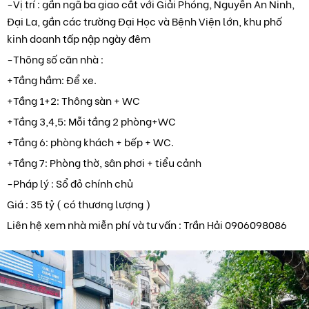
-Vị trí : gần ngã ba giao cắt với Giải Phóng, Nguyễn An Ninh,
Đại La, gần các trường Đại Học và Bệnh Viện lớn, khu phố
kinh doanh tấp nập ngày đêm
-Thông số căn nhà :
+Tầng hầm: Để xe.
+Tầng 1+2: Thông sàn + WC
+Tầng 3,4,5: Mỗi tầng 2 phòng+WC
+Tầng 6: phòng khách + bếp + WC.
+Tầng 7: Phòng thờ, sân phơi + tiểu cảnh
-Pháp lý : Sổ đỏ chính chủ
Giá : 35 tỷ ( có thương lượng )
Liên hệ xem nhà miễn phí và tư vấn : Trần Hải 0906098086