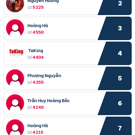
Nguyễn Hưởng
2
5225
Hoàng Hà
3
4550
TaKing
4
4404
Phượng Nguyễn
5
4355
Trần Huy Hoàng Bắc
6
4240
Hoàng Hà
7
4215