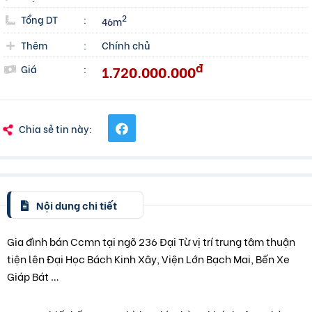
Tổng DT
:
2
46m
Thêm
:
Chính chủ
đ
1.720.000.000
Giá
:
Chia sẻ tin này:
Nội dung chi tiết
Gia đình bán Ccmn tại ngõ 236 Đại Từ vị trí trung tâm thuận
tiện lên Đại Học Bách Kinh Xây, Viện Lớn Bạch Mai, Bến Xe
Giáp Bát …