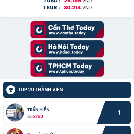
VND
1 USD :
26.156
VND
1 EUR :
30.214
TOP 20 THÀNH VIÊN
TRẦN HIỀN
1
6753