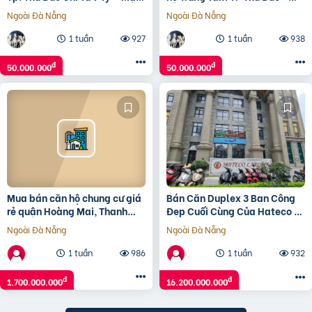
Tiền Siêu Hiếm!
CHỈ DÀNH CHO KHÁCH HÀNG
Ngoài Đà Nẵng
Ngoài Đà Nẵng
NHANH TAY!
1 tuần
927
1 tuần
938
đ
đ
50.000.000
50.000.000
Mua bán căn hộ chung cư giá
Bán Căn Duplex 3 Ban Công
rẻ quận Hoàng Mai, Thanh
Đẹp Cuối Cùng Của Hateco La
Xuân, Hà Nội T01/2025
Roma 4A Huỳnh Thúc Kháng
Ngoài Đà Nẵng
Ngoài Đà Nẵng
1 tuần
986
1 tuần
932
đ
đ
1.700.000.000
16.200.000.000