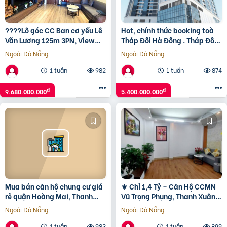
????Lô góc CC Ban cơ yếu Lê
Hot, chính thức booking toà
Văn Lương 125m 3PN, View
Tháp Đôi Hà Đông . Tháp Đôi
công viên, hơn 9 tỷ????
Kepler Land.
Ngoài Đà Nẵng
Ngoài Đà Nẵng
1 tuần
982
1 tuần
874
đ
đ
9.680.000.000
5.400.000.000
Mua bán căn hộ chung cư giá
⚜️ Chỉ 1,4 Tỷ – Căn Hộ CCMN
rẻ quận Hoàng Mai, Thanh
Vũ Trọng Phụng, Thanh Xuân,
Xuân, Hà Nội T01/2025
42m2 1PN+1PK⚜️
Ngoài Đà Nẵng
Ngoài Đà Nẵng
1 tuần
983
1 tuần
899