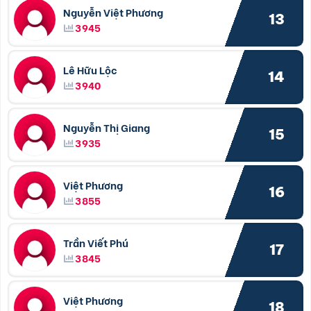
Nguyễn Việt Phương
13
3945
Lê Hữu Lộc
14
3940
Nguyễn Thị Giang
15
3935
Việt Phương
16
3855
Trần Viết Phú
17
3845
Việt Phương
18