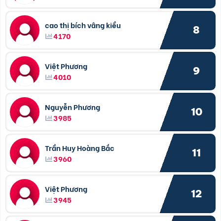
cao thị bích vâng kiều
8
4170
Việt Phương
9
4010
Nguyễn Phương
10
3985
Trần Huy Hoàng Bắc
11
3960
Việt Phương
12
3945