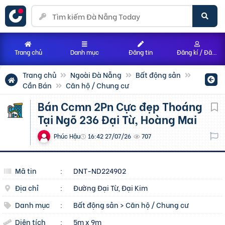
Trang chủ
Danh mục
Đăng tin
Đăng kí / Đăng nhập
Trang chủ
Ngoài Đà Nẵng
Bất động sản
Cần Bán
Căn hộ / Chung cư
Bán Ccmn 2Pn Cực đẹp Thoáng
Tại Ngõ 236 Đại Từ, Hoàng Mai
Phúc Hậu
16:42 27/07/26
707
Mã tin
:
DNT-ND224902
Địa chỉ
:
Đường Đại Từ, Đại Kim
Danh mục
:
Bất động sản
>
Căn hộ / Chung cư
Diện tích
:
5m x 9m