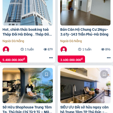
Hot, chính thức booking toà
Bán Căn Hộ Chung Cư 2Ngu-
Tháp Đôi Hà Đông . Tháp Đôi
3.6Ty-143 Trần Phú-Hà Đông
Kepler Land.
Ngoài Đà Nẵng
Ngoài Đà Nẵng
1 tuần
879
1 tuần
896
đ
đ
5.400.000.000
3.600.000.000
Sở Hữu Shophouse Trung Tâm
SIÊU ƯU ĐÃI sở hửu ngay căn
Tp. Thủ Đức Chỉ Từ 9 Tỷ – Mặt
hộ Trung Tâm TP Thủ Đức –