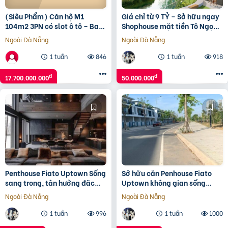
(Siêu Phẩm) Căn hộ M1
Giá chỉ từ 9 TỶ – Sở hữu ngay
104m2 3PN có slot ô tô – Ban
Shophouse mặt tiền Tô Ngọc
công Đông Nam – 17,7 tỷ bao
Vân, ngay vành đai 2
Ngoài Đà Nẵng
Ngoài Đà Nẵng
phí – Tin Thật 100%.
1 tuần
846
1 tuần
918
đ
đ
17.700.000.000
50.000.000
Penthouse Fiato Uptown Sống
Sở hữu căn Penhouse Fiato
sang trọng, tận hưởng đặc
Uptown không gian sống
quyền chỉ từ 49 triệu/m²
đẳng cấp quốc tế, giá chỉ từ
Ngoài Đà Nẵng
Ngoài Đà Nẵng
7.5 tỷ!
1 tuần
996
1 tuần
1000