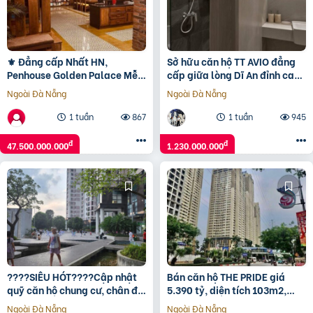
⚜️ Đẳng cấp Nhất HN,
Sở hữu căn hộ TT AVIO đẳng
Penhouse Golden Palace Mễ
cấp giữa lòng Dĩ An đỉnh cao
Trì Full gỗ, Bể bơi, 468m2 Siêu
sống chuẩn 5 sao.
Ngoài Đà Nẵng
Ngoài Đà Nẵng
đẹp, 47.5 TỶ ⚜️
1 tuần
867
1 tuần
945
đ
đ
47.500.000.000
1.230.000.000
????SIÊU HÓT????Cập nhật
Bán căn hộ THE PRIDE giá
quỹ căn hộ chung cư, chân đế
5.390 tỷ, diện tích 103m2,
kinh doanh Epic’s Home Thái
tầng 25, 3 phòng ngủ
Ngoài Đà Nẵng
Ngoài Đà Nẵng