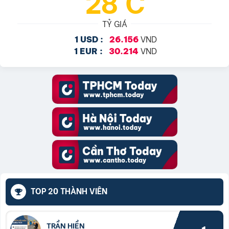
28°C
TỶ GIÁ
VND
1 USD :
26.156
VND
1 EUR :
30.214
TOP 20 THÀNH VIÊN
TRẦN HIỀN