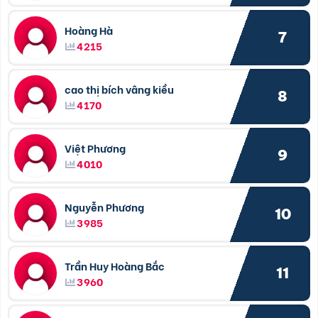
Hoàng Hà
7
4215
cao thị bích vâng kiều
8
4170
Việt Phương
9
4010
Nguyễn Phương
10
3985
Trần Huy Hoàng Bắc
11
3960