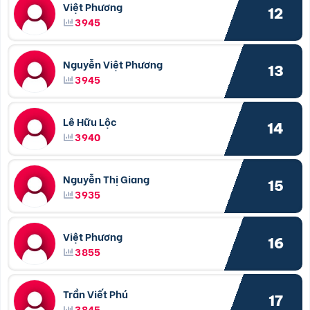
Việt Phương
12
3945
Nguyễn Việt Phương
13
3945
Lê Hữu Lộc
14
3940
Nguyễn Thị Giang
15
3935
Việt Phương
16
3855
Trần Viết Phú
17
3845