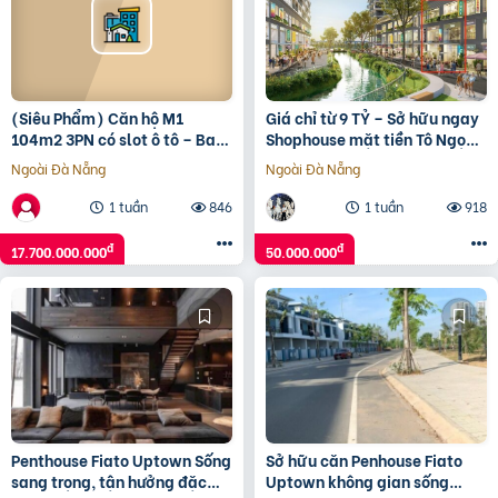
(Siêu Phẩm) Căn hộ M1
Giá chỉ từ 9 TỶ – Sở hữu ngay
104m2 3PN có slot ô tô – Ban
Shophouse mặt tiền Tô Ngọc
công Đông Nam – 17,7 tỷ bao
Vân, ngay vành đai 2
Ngoài Đà Nẵng
Ngoài Đà Nẵng
phí – Tin Thật 100%.
1 tuần
846
1 tuần
918
đ
đ
17.700.000.000
50.000.000
Penthouse Fiato Uptown Sống
Sở hữu căn Penhouse Fiato
sang trọng, tận hưởng đặc
Uptown không gian sống