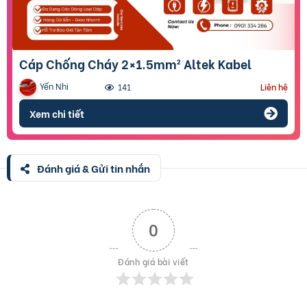
Cáp Chống Cháy 2×1.5mm² Altek Kabel
Yến Nhi
141
Liên hệ
Xem chi tiết
Đánh giá & Gửi tin nhắn
0
Đánh giá bài viết