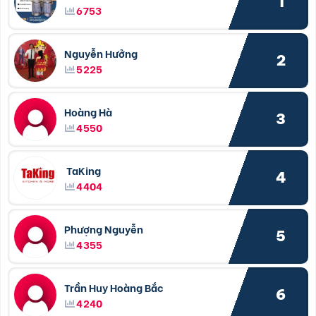
1
6753
Nguyễn Hưởng
2
5225
Hoàng Hà
3
4550
TaKing
4
4404
Phượng Nguyễn
5
4355
Trần Huy Hoàng Bắc
6
4240