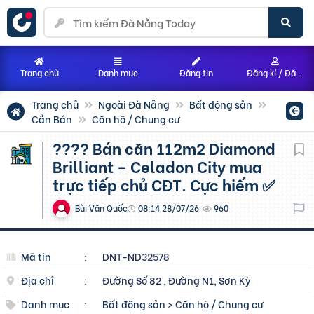
Trang chủ
Danh mục
Đăng tin
Đăng kí / Đăng nhập
Trang chủ
Ngoài Đà Nẵng
Bất động sản
Cần Bán
Căn hộ / Chung cư
???? Bán căn 112m2 Diamond
Brilliant – Celadon City mua
trực tiếp chủ CĐT. Cực hiếm ✅
Bùi Văn Quốc
08:14 28/07/26
960
Mã tin
:
DNT-ND32578
Địa chỉ
:
Đường Số 82 , Đường N1, Sơn Kỳ
Danh mục
:
Bất động sản
>
Căn hộ / Chung cư