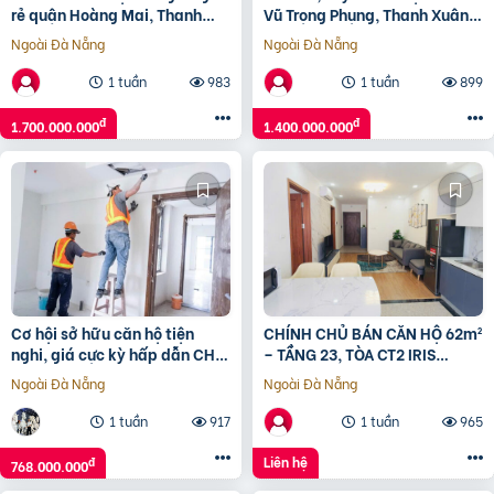
rẻ quận Hoàng Mai, Thanh
Vũ Trọng Phụng, Thanh Xuân,
Xuân, Hà Nội T01/2025
42m2 1PN+1PK⚜️
Ngoài Đà Nẵng
Ngoài Đà Nẵng
1 tuần
983
1 tuần
899
đ
đ
1.700.000.000
1.400.000.000
Cơ hội sở hữu căn hộ tiện
CHÍNH CHỦ BÁN CĂN HỘ 62m²
nghi, giá cực kỳ hấp dẫn CHỈ
– TẦNG 23, TÒA CT2 IRIS
TỪ 9xxtr
GARDEN, NAM TỪ LIÊM ????
Ngoài Đà Nẵng
Ngoài Đà Nẵng
1 tuần
917
1 tuần
965
Liên hệ
đ
768.000.000