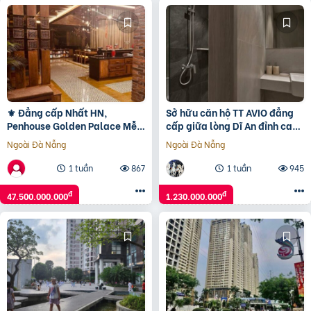
⚜️ Đẳng cấp Nhất HN,
Sở hữu căn hộ TT AVIO đẳng
Penhouse Golden Palace Mễ
cấp giữa lòng Dĩ An đỉnh cao
Trì Full gỗ, Bể bơi, 468m2 Siêu
sống chuẩn 5 sao.
Ngoài Đà Nẵng
Ngoài Đà Nẵng
đẹp, 47.5 TỶ ⚜️
1 tuần
867
1 tuần
945
đ
đ
47.500.000.000
1.230.000.000