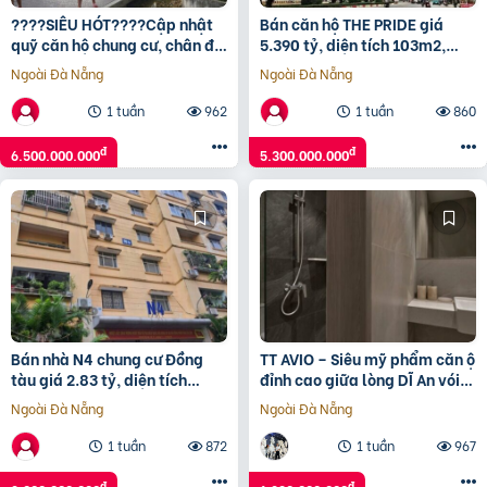
????SIÊU HÓT????Cập nhật
Bán căn hộ THE PRIDE giá
quỹ căn hộ chung cư, chân đế
5.390 tỷ, diện tích 103m2,
kinh doanh Epic’s Home Thái
tầng 25, 3 phòng ngủ
Ngoài Đà Nẵng
Ngoài Đà Nẵng
Hà – Bộ CA
1 tuần
962
1 tuần
860
đ
đ
6.500.000.000
5.300.000.000
Bán nhà N4 chung cư Đồng
TT AVIO – Siêu mỹ phẩm căn ộ
tàu giá 2.83 tỷ, diện tích
đỉnh cao giữa lòng DĨ An vói
65m2, tầng 4
mức giá chỉ 1.23 tỷ
Ngoài Đà Nẵng
Ngoài Đà Nẵng
1 tuần
872
1 tuần
967
đ
đ