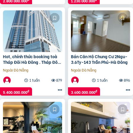
2.800.000.000
1.230.000.000
Hot, chính thức booking toà
Bán Căn Hộ Chung Cư 2Ngu-
Tháp Đôi Hà Đông . Tháp Đôi
3.6Ty-143 Trần Phú-Hà Đông
Kepler Land.
Ngoài Đà Nẵng
Ngoài Đà Nẵng
1 tuần
879
1 tuần
896
đ
đ
5.400.000.000
3.600.000.000