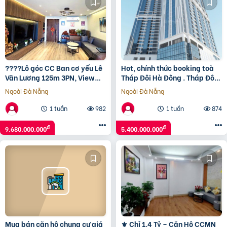
????Lô góc CC Ban cơ yếu Lê
Hot, chính thức booking toà
Văn Lương 125m 3PN, View
Tháp Đôi Hà Đông . Tháp Đôi
công viên, hơn 9 tỷ????
Kepler Land.
Ngoài Đà Nẵng
Ngoài Đà Nẵng
1 tuần
982
1 tuần
874
đ
đ
9.680.000.000
5.400.000.000
Mua bán căn hộ chung cư giá
⚜️ Chỉ 1,4 Tỷ – Căn Hộ CCMN