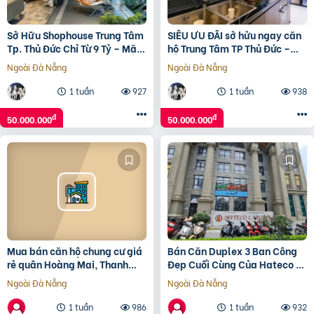
Sở Hữu Shophouse Trung Tâm
SIÊU ƯU ĐÃI sở hửu ngay căn
Tp. Thủ Đức Chỉ Từ 9 Tỷ – Mặt
hộ Trung Tâm TP Thủ Đức –
Tiền Siêu Hiếm!
CHỈ DÀNH CHO KHÁCH HÀNG
Ngoài Đà Nẵng
Ngoài Đà Nẵng
NHANH TAY!
1 tuần
927
1 tuần
938
đ
đ
50.000.000
50.000.000
Mua bán căn hộ chung cư giá
Bán Căn Duplex 3 Ban Công
rẻ quận Hoàng Mai, Thanh
Đẹp Cuối Cùng Của Hateco La
Xuân, Hà Nội T01/2025
Roma 4A Huỳnh Thúc Kháng
Ngoài Đà Nẵng
Ngoài Đà Nẵng
1 tuần
986
1 tuần
932