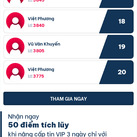
Việt Phương
18
3840
Vũ Văn Khuyến
19
3805
Việt Phương
20
3775
THAM GIA NGAY
Nhận ngay
50 điểm tích lũy
khi nâng cấp tin VIP 3 ngày chỉ với