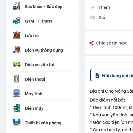
Sức khỏe - Sắc đẹp
Thêm
:
Giá
:
GYM - Fitness
Lưu trú
Chia sẻ tin này:
Dịch vụ thông dụng
Dịch vụ vận tải
Nội dung chi ti
Điện thoại
Địa chỉ Chợ Nông Sả
Máy tính
Đặc điểm nổi bật
* Diện tích 100m2, kh
Điện máy
* Khu vực yên tĩnh, a
* Gần các tiện ích nh
Thiết bị văn phòng
* Giá cả hợp lý, có t