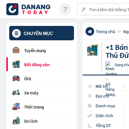
DANANG
TODAY
Trang chủ
Ng
CHUYÊN MỤC
+1 Bán nhà Mặt Tiền, Chợ Đầu Mối Thủ Đức, Bình Chiểu,
Tuyển dụng
Thủ Đứ
Bất động sản
Dang Kh
Ôtô
Mã tin
:
Xe máy
Địa chỉ
:
Danh mục
:
Thời trang
Diện tích
:
Du lịch
Tổng DT
: