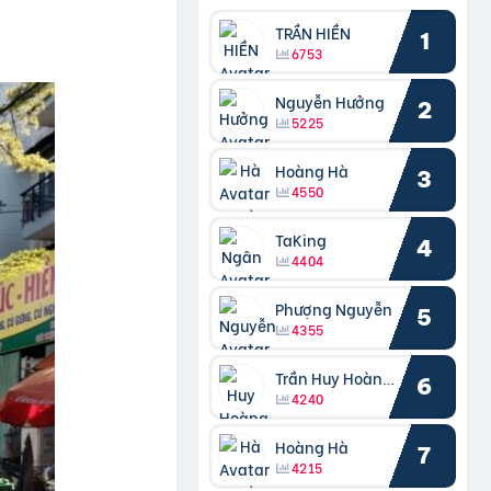
TRẦN HIỀN
1
6753
Nguyễn Hưởng
2
5225
Hoàng Hà
3
4550
TaKing
4
4404
Phượng Nguyễn
5
4355
Trần Huy Hoàng Bắc
6
4240
Hoàng Hà
7
4215