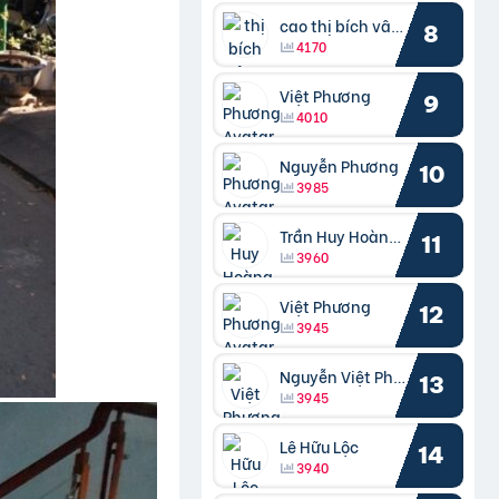
cao thị bích vâng kiều
8
4170
Việt Phương
9
4010
Nguyễn Phương
10
3985
Trần Huy Hoàng Bắc
11
3960
Việt Phương
12
3945
Nguyễn Việt Phương
13
3945
Lê Hữu Lộc
14
3940