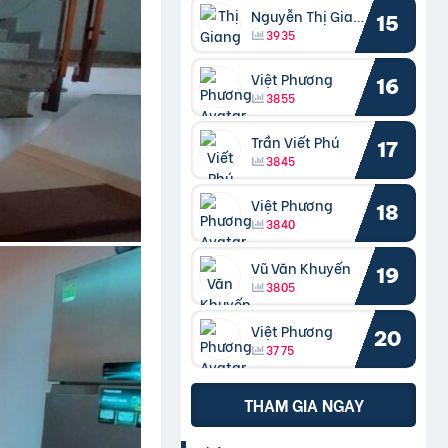
Nguyễn Thị Giang
15
3935
Việt Phương
16
3855
Trần Viết Phú
17
3845
Việt Phương
18
3840
Vũ Văn Khuyến
19
3805
Việt Phương
20
3775
THAM GIA NGAY