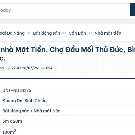
oài Đà Nẵng
Bất động sản
Cần Bán
Nhà mặt tiền
c.
oa
22:43 28/07/26
894
DNT-ND34276
Đường D6, Bình Chiểu
Bất động sản
>
Nhà mặt tiền
5m x 20m
2
100m