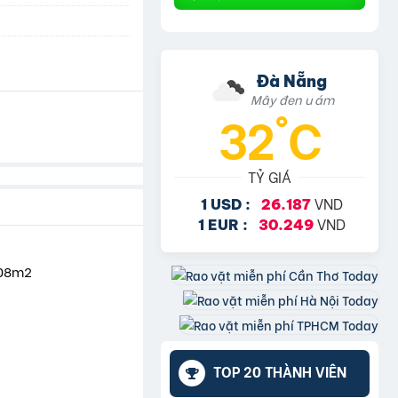
Đà Nẵng
Mây đen u ám
32°C
TỶ GIÁ
VND
1 USD :
26.187
VND
1 EUR :
30.249
108m2
TOP 20 THÀNH VIÊN