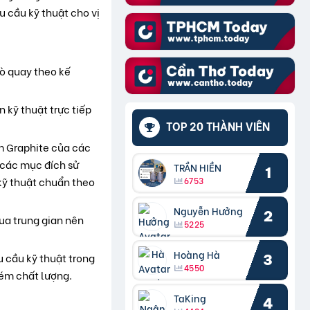
 cầu kỹ thuật cho vị
lò quay theo kế
 kỹ thuật trực tiếp
TOP 20 THÀNH VIÊN
ấm Graphite của các
 các mục đích sử
TRẦN HIỀN
1
kỹ thuật chuẩn theo
6753
Nguyễn Hưởng
2
ua trung gian nên
5225
Hoàng Hà
 cầu kỹ thuật trong
3
4550
kém chất lượng.
TaKing
4