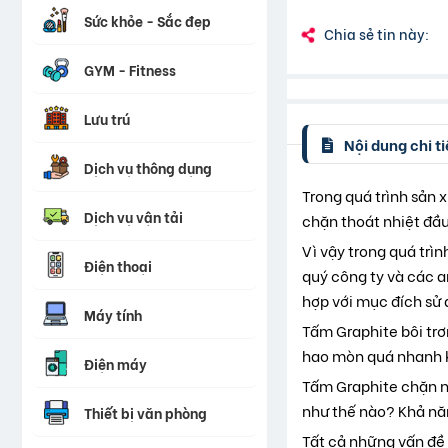
Sức khỏe - Sắc đẹp
Chia sẻ tin này:
GYM - Fitness
Lưu trú
Nội dung chi ti
Dịch vụ thông dụng
Trong quá trình sản 
Dịch vụ vận tải
chặn thoát nhiệt đầu
Vì vậy trong quá trì
Điện thoại
quý công ty và các a
hợp với mục đích sử
Máy tính
Tấm Graphite bôi tr
hao mòn quá nhanh 
Điện máy
Tấm Graphite chặn nh
như thế nào? Khả nă
Thiết bị văn phòng
Tất cả những vấn đề