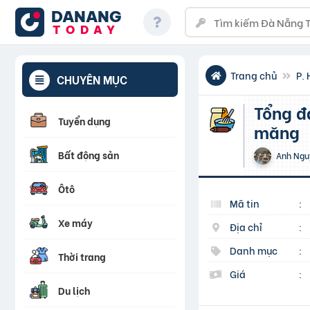
DANANG
TODAY
Trang chủ
P.
CHUYÊN MỤC
Tổng đại lý phân phối tấm Graphite cho nhà máy xi
Tuyển dụng
măng
Bất động sản
Anh Ngu
Ôtô
Mã tin
:
Xe máy
Địa chỉ
:
Danh mục
:
Thời trang
Giá
:
Du lịch