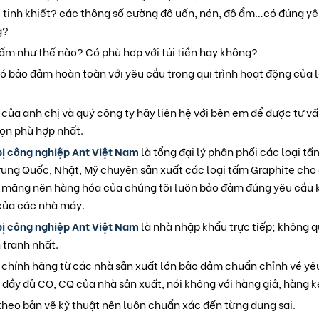
 tinh khiết? các thông số cường độ uốn, nén, độ ẩm…có đúng yêu
g?
tấm như thế nào? Có phù hợp với túi tiền hay không?
ó bảo đảm hoàn toàn với yêu cầu trong qui trình hoạt động của 
của anh chị và quý công ty hãy liên hệ với bên em để được tư vấn
họn phù hợp nhất.
bị công nghiệp Ant Việt Nam
là tổng đại lý phân phối các loại t
rung Quốc, Nhật, Mỹ chuyên sản xuất các loại tấm Graphite cho
 măng nên hàng hóa của chúng tôi luôn bảo đảm đúng yêu cầu 
 của các nhà máy.
bị công nghiệp Ant Việt Nam
là nhà nhập khẩu trực tiếp; không q
 tranh nhất.
chính hãng từ các nhà sản xuất lớn bảo đảm chuẩn chỉnh về yêu
 đầy đủ CO, CQ của nhà sản xuất, nói không với hàng giả, hàng 
heo bản vẽ kỹ thuật nên luôn chuẩn xác đến từng dung sai.