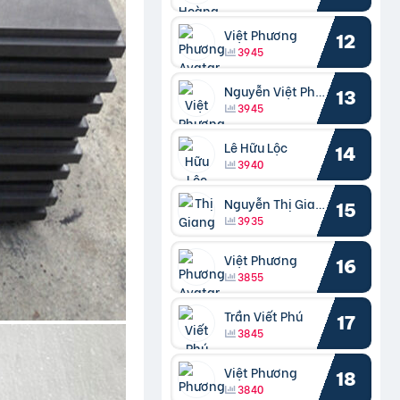
Việt Phương
12
3945
Nguyễn Việt Phương
13
3945
Lê Hữu Lộc
14
3940
Nguyễn Thị Giang
15
3935
Việt Phương
16
3855
Trần Viết Phú
17
3845
Việt Phương
18
3840