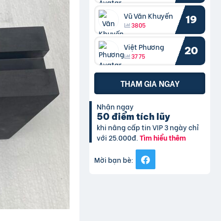
Vũ Văn Khuyến
19
3805
Việt Phương
20
3775
THAM GIA NGAY
Nhận ngay
50 điểm tích lũy
khi nâng cấp tin VIP 3 ngày chỉ
với 25.000đ.
Tìm hiểu thêm
Mời bạn bè: