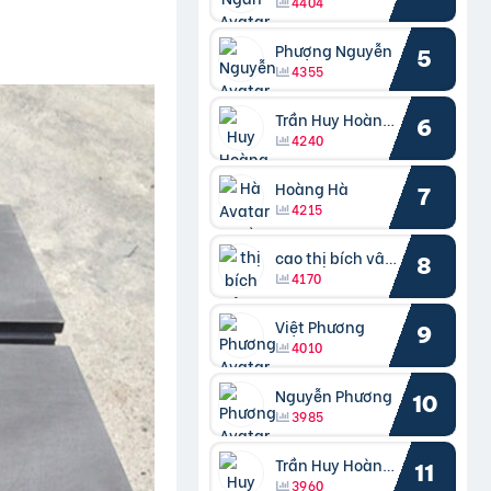
4404
Phượng Nguyễn
5
4355
Trần Huy Hoàng Bắc
6
4240
Hoàng Hà
7
4215
cao thị bích vâng kiều
8
4170
Việt Phương
9
4010
Nguyễn Phương
10
3985
Trần Huy Hoàng Bắc
11
3960