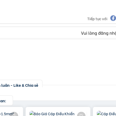
Tiếp tục với
Vui lòng đăng nhậ
luận - Like & Chia sẻ
uan: