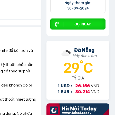
Ngày tham gia:
30-09-2024
GỌI NGAY
Đà Nẵng
ite để bôi trơn và
Mây đen u ám
29°C
 kỹ thuật chắc hẳn
ng có thực sự phù
TỶ GIÁ
ó đều không?Có bị
VND
1 USD :
26.156
VND
1 EUR :
30.214
ất thoát nhiệt lượng
ang dùng. Nó chứa