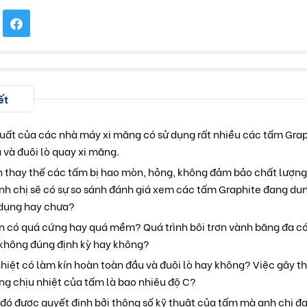
ết
xuất của các nhà máy xi măng có sử dụng rất nhiều các tấm Graph
 và đuôi lò quay xi măng.
nh thay thế các tấm bị hao mòn, hỏng, không đảm bảo chất lượng
nh chị sẽ có sự so sánh đánh giá xem các tấm Graphite đang du
 dụng hay chưa?
ơn có quá cứng hay quá mềm? Quá trình bôi trơn vành băng đa c
không đúng định kỳ hay không?
iệt có làm kín hoàn toàn đầu và đuôi lò hay không? Việc gây th
ng chịu nhiệt của tấm là bao nhiêu độ C?
 đó được quyết định bởi thông số kỹ thuật của tấm mà anh chị đ