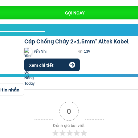
GỌI NGAY
Cáp Chống Cháy 2×1.5mm² Altek Kabel
Yến Nhi
139
Xem chi tiết
 tin nhắn
0
Đánh giá bài viết