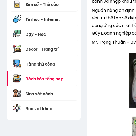
bánh và nhập khẩu tr
Sim số - Thẻ cào
Nguồn hàng ổn định, 
Với ưu thế lớn về di
Tin học - Internet
cung ứng các mặt hà
Qúy Doanh nghiệp có 
Dạy - Học
Mr. Trọng Thuần – 0
Decor - Trang trí
Hàng thủ công
Bách hóa tổng hợp
Sinh vật cảnh
Rao vặt khác