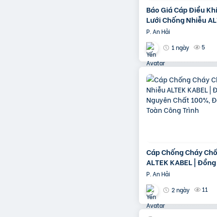
Báo Giá Cáp Điều Kh
Lưới Chống Nhiễu A
KABEL | Đồng Nguyê
P. An Hải
100%
5
1 ngày
Cáp Chống Cháy Chố
ALTEK KABEL | Đồng
Chất 100%, Đảm Bảo
P. An Hải
Công Trình
11
2 ngày