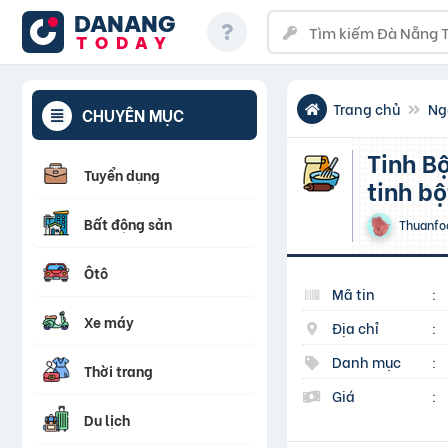
DANANG
TODAY
Trang chủ
Ng
CHUYÊN MỤC
Tinh Bột Đậu Hà Lan, tinh bột bắp, tinh bột khoai tây,
Tuyển dụng
tinh bộ
Bất động sản
Thuanfo
Ôtô
Mã tin
:
Xe máy
Địa chỉ
:
Danh mục
:
Thời trang
Giá
:
Du lịch