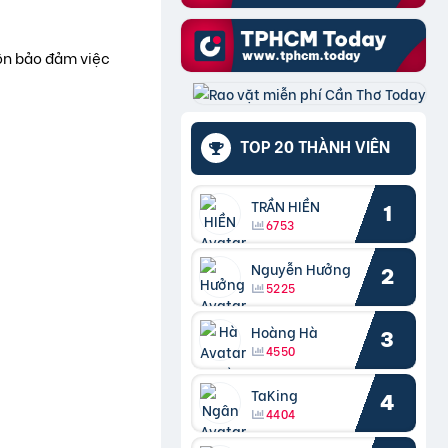
uôn bảo đảm việc
TOP 20 THÀNH VIÊN
TRẦN HIỀN
1
6753
Nguyễn Hưởng
2
5225
Hoàng Hà
3
4550
TaKing
4
4404