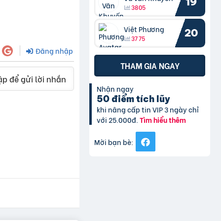
19
3805
Việt Phương
20
3775
Đăng nhập
THAM GIA NGAY
p để gửi lời nhắn
Nhận ngay
50 điểm tích lũy
khi nâng cấp tin VIP 3 ngày chỉ
với 25.000đ.
Tìm hiểu thêm
Mời bạn bè: