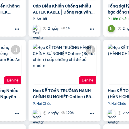
iển Không
Cáp Điều Khiển Chống Nhiễu
Tổng đại l
LTEK
ALTEK KABEL | Đồng Nguyên
bạc đồng t
n Chất
Chất 100%, Chất Lượng Cao
bạc Graph
P. An Hải
P. Liên Chiểu
14
2 ngày
2 n
Liên hệ
Liên hệ
ng Nhiễu
Học KẾ TOÁN TRƯỞNG HÀNH
Học KẾ TO
 Nguyên
CHÍNH SỰ NGHIỆP Online (Bộ
(HÀNH CH
 An Toàn
tài chính) cấp chứng chỉ để bổ
P. Hải Châu
P. Hải Châu
nhiệm
1206
2 ngày
2 n