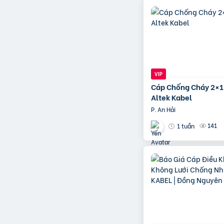
Cáp Chống Cháy 2×
Altek Kabel
P. An Hải
141
1 tuần