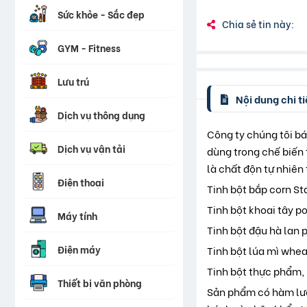
Sức khỏe - Sắc đẹp
Chia sẻ tin này:
GYM - Fitness
Lưu trú
Nội dung chi ti
Dịch vụ thông dụng
Công ty chúng tôi bán
Dịch vụ vận tải
dùng trong chế biến 
là chất độn tự nhiên
Điện thoại
Tinh bột bắp corn St
Tinh bột khoai tây p
Máy tính
Tinh bột đậu hà lan 
Điện máy
Tinh bột lúa mì whea
Tinh bột thực phẩm, 
Thiết bị văn phòng
Sản phẩm có hàm lượ