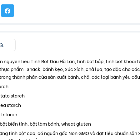
ết
 nguyên liệu Tinh Bột Đậu Hà Lan, tinh bột bắp, tinh bột khoai tâ
thực phẩm : Snack, bánh kẹo, xúc xích, chả lụa, tạo đặc cho cá
 trong thành phần của sản xuất bánh, chả, các loại bánh yêu cầu
arch
otato starch
pea starch
t starch
bột biến tính, bột làm bánh, wheat gluten
ng tinh bột cao, có nguồn gốc Non GMO và đạt tiêu chuẩn sản 