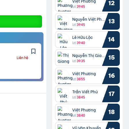
Việt Phương
12
3945
Nguyễn Việt Phương
13
3945
Lê Hữu Lộc
14
3940
Nguyễn Thị Giang
15
Liên hệ
3935
Việt Phương
16
3855
Trần Viết Phú
17
3845
Việt Phương
18
3840
Vũ Văn Khuyến