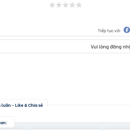
Tiếp tục với
Vui lòng đăng nhậ
luận - Like & Chia sẻ
uan: