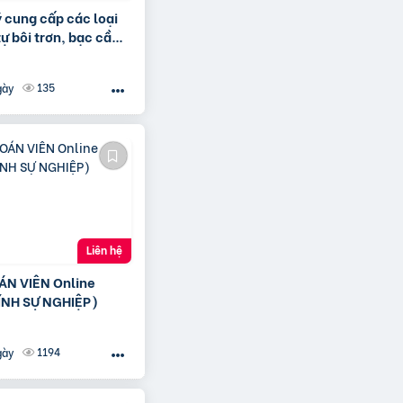
ý cung cấp các loại
ự bôi trơn, bạc cầu,
ite
135
gày
Liên hệ
ÁN VIÊN Online
ÍNH SỰ NGHIỆP)
1194
gày