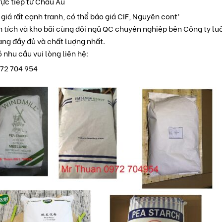
ực tiếp từ Châu Âu
giá rất cạnh tranh, có thể báo giá CIF, Nguyên cont’
ện tích và kho bãi cùng đội ngủ QC chuyên nghiệp bên Công ty l
ng đầy đủ và chất luợng nhất.
nhu cầu vui lòng liên hệ:
972 704 954