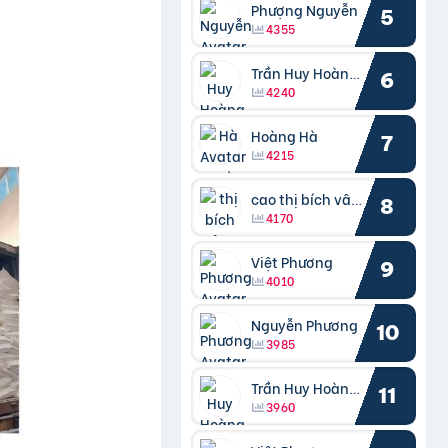
Phượng Nguyễn
5
4355
Trần Huy Hoàng Bắc
6
4240
Hoàng Hà
7
4215
cao thị bích vâng kiều
8
4170
Việt Phương
9
4010
Nguyễn Phương
10
3985
Trần Huy Hoàng Bắc
11
3960