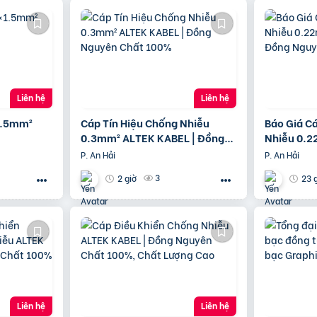
Liên hệ
Liên hệ
1.5mm²
Cáp Tín Hiệu Chống Nhiễu
Báo Giá C
0.3mm² ALTEK KABEL | Đồng
Nhiễu 0.2
Nguyên Chất 100%
Đồng Ngu
P. An Hải
P. An Hải
3
2 giờ
23 
Liên hệ
Liên hệ