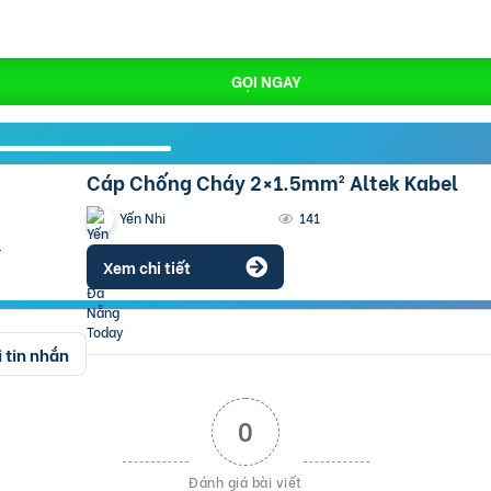
GỌI NGAY
Cáp Chống Cháy 2×1.5mm² Altek Kabel
Yến Nhi
141
Xem chi tiết
 tin nhắn
0
Đánh giá bài viết