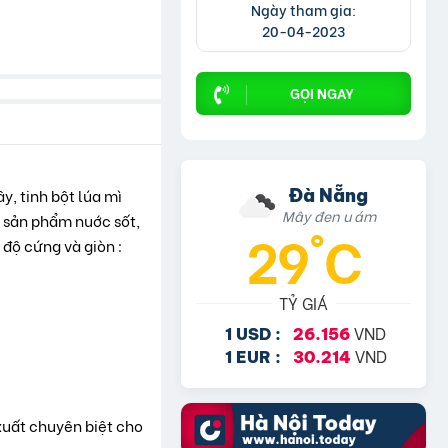
Ngày tham gia:
20-04-2023
GỌI NGAY
Đà Nẵng
y, tinh bột lúa mì
Mây đen u ám
c sản phẩm nuớc sốt,
29°C
 độ cứng và giòn :
TỶ GIÁ
VND
1 USD :
26.156
VND
1 EUR :
30.214
xuất chuyên biệt cho