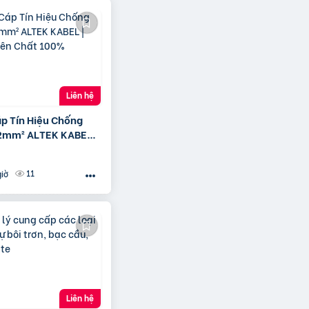
Liên hệ
áp Tín Hiệu Chống
2mm² ALTEK KABEL |
yên Chất 100%
11
giờ
Liên hệ