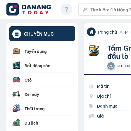
DANANG
TODAY
Trang chủ
P.
CHUYÊN MỤC
Tấm Graphite bôi trơn, Bột than chì, Tấm Graphite chặn
Tuyển dụng
đầu lò 
Bất động sản
CÒ TŨN
Ôtô
Mã tin
:
Xe máy
Địa chỉ
:
Danh mục
:
Thời trang
Giá
:
Du lịch