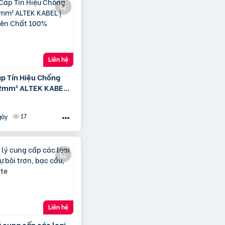
Liên hệ
áp Tín Hiệu Chống
2mm² ALTEK KABEL |
yên Chất 100%
17
gày
Liên hệ
ý cung cấp các loại