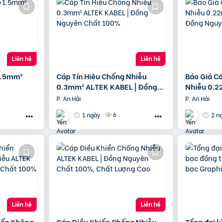
Liên hệ
Liên hệ
1.5mm²
Cáp Tín Hiệu Chống Nhiễu
Báo Giá C
0.3mm² ALTEK KABEL | Đồng
Nhiễu 0.2
Nguyên Chất 100%
Đồng Ngu
P. An Hải
P. An Hải
6
1 ngày
2 n
Liên hệ
Liên hệ
iển Không
Cáp Điều Khiển Chống Nhiễu
Tổng đại l