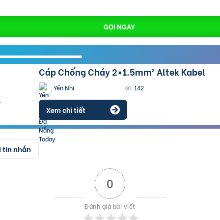
GỌI NGAY
Cáp Chống Cháy 2×1.5mm² Altek Kabel
Yến Nhi
142
Xem chi tiết
 tin nhắn
0
Đánh giá bài viết