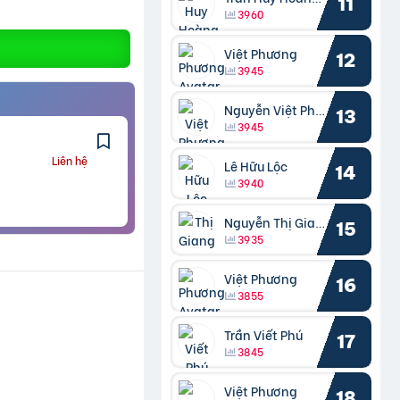
11
3960
Việt Phương
12
3945
Nguyễn Việt Phương
13
3945
Liên hệ
Lê Hữu Lộc
14
3940
Nguyễn Thị Giang
15
3935
Việt Phương
16
3855
Trần Viết Phú
17
3845
Việt Phương
18