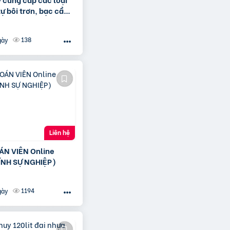
ự bôi trơn, bạc cầu,
ite
138
gày
Liên hệ
ÁN VIÊN Online
ÍNH SỰ NGHIỆP)
1194
gày