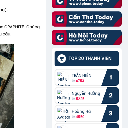
ng).
 vực GRAPHITE. Chúng
u cầu.
TOP 20 THÀNH VIÊN
TRẦN HIỀN
1
6753
Nguyễn Hưởng
2
5225
Hoàng Hà
3
4550