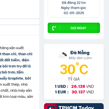
Đã đăng 22 tin
Ngày tham gia:
02-05-2025
GỌI NGAY
 hãng sản xuất
Đà Nẵng
t than chì, than chì
Mây đen u ám
ất đất hiếm, điện
30°C
bôi trơn trụ đỡ lò
ự bôi trơn,tấm
huấy Graphite, bôt
TỶ GIÁ
n xuất thép, nhà
VND
1 USD :
26.138
 chất, nhà máy sản
VND
1 EUR :
30.137
t kim loại màu, sản