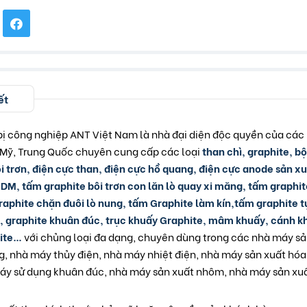
ết
bị công nghiệp ANT Việt Nam là nhà đại diện độc quyền của các
Mỹ, Trung Quốc chuyên cung cấp các loại
than chì, graphite, bộ
ôi trơn, điện cực than, điện cực hồ quang, điện cực anode sản xu
DM, tấm graphite bôi trơn con lăn lò quay xi măng, tấm graphite 
aphite chặn đuôi lò nung, tấm Graphite làm kín,tấm graphite t
u, graphite khuân đúc, trục khuấy Graphite, mâm khuấy, cánh k
hite…
với chủng loại đa dạng, chuyên dùng trong các nhà máy sả
g, nhà máy thủy điện, nhà máy nhiệt điện, nhà máy sản xuất hóa
máy sử dụng khuân đúc, nhà máy sản xuất nhôm, nhà máy sản xuấ