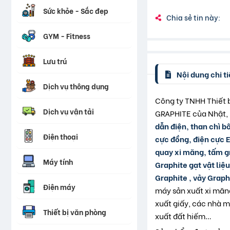
Sức khỏe - Sắc đẹp
Chia sẻ tin này:
GYM - Fitness
Lưu trú
Nội dung chi ti
Dịch vụ thông dụng
Công ty TNHH Thiết 
Dịch vụ vận tải
GRAPHITE của Nhật, 
dẫn điện, than chì b
Điện thoại
cực đồng, điện cực E
quay xi măng, tấm gr
Máy tính
Graphite gạt vật liệ
Graphite , vảy Grap
Điện máy
máy sản xuất xi măn
xuất giấy, các nhà 
Thiết bị văn phòng
xuất đất hiếm…