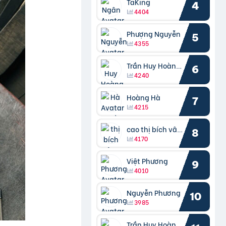
TaKing
4
4404
Phượng Nguyễn
5
4355
Trần Huy Hoàng Bắc
6
4240
Hoàng Hà
7
4215
cao thị bích vâng kiều
8
4170
Việt Phương
9
4010
Nguyễn Phương
10
3985
Trần Huy Hoàng Bắc