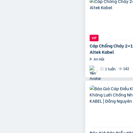
Cáp Chống Cháy 2×
Altek Kabel
P. An Hải
142
1 tuần
Báo Giá Cáp Điều Kh