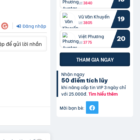
3840
Vũ Văn Khuyến
19
3805
Đăng nhập
Việt Phương
20
3775
p để gửi lời nhắn
THAM GIA NGAY
Nhận ngay
50 điểm tích lũy
khi nâng cấp tin VIP 3 ngày chỉ
với 25.000đ.
Tìm hiểu thêm
Mời bạn bè: