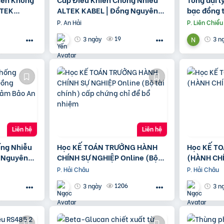
LTEK
ALTEK KABEL | Đồng Nguyên
bạc đồng t
n Chất
Chất 100%, Chất Lượng Cao
bạc Graph
P. An Hải
P. Liên Chiểu
19
3 ngày
3 n
Liên hệ
Liên hệ
ng Nhiễu
Học KẾ TOÁN TRƯỞNG HÀNH
Học KẾ TO
 Nguyên
CHÍNH SỰ NGHIỆP Online (Bộ
(HÀNH CH
 An Toàn
tài chính) cấp chứng chỉ để bổ
P. Hải Châu
P. Hải Châu
nhiệm
1206
3 ngày
3 n