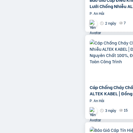
Lưới Chống Nhiễu A
KABEL | Đồng Nguyê
P. An Hải
100%
7
2 ngày
Cáp Chống Cháy Chố
ALTEK KABEL | Đồng
Chất 100%, Đảm Bảo
P. An Hải
Công Trình
15
3 ngày