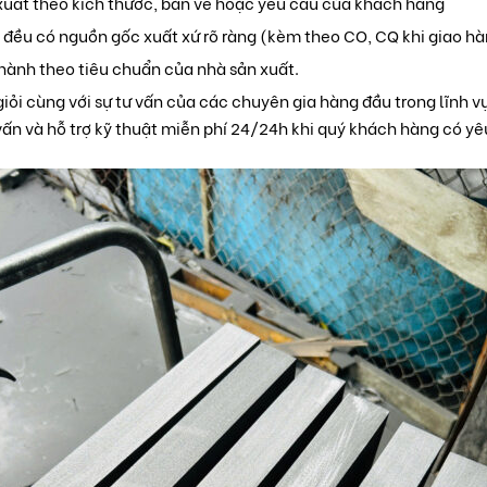
uất theo kích thước, bản vẽ hoặc yêu cầu của khách hàng
 đều có nguồn gốc xuất xứ rõ ràng (kèm theo CO, CQ khi giao hà
ành theo tiêu chuẩn của nhà sản xuất.
 giỏi cùng với sự tư vấn của các chuyên gia hàng đầu trong lĩnh
 vấn và hỗ trợ kỹ thuật miễn phí 24/24h khi quý khách hàng có yê