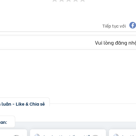
Tiếp tục với
Vui lòng đăng nhậ
luận - Like & Chia sẻ
uan: