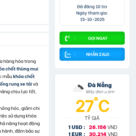
Đã đăng 10 tin
Ngày tham gia:
15-10-2025
GỌI NGAY
NHẮN ZALO
ủa hàng hóa trong
óa chốt thùng mui
ác mẫu
khóa chốt
ống rung xe tải
và
Đà Nẵng
ăng chịu lực tốt,
Mây đen u ám
27°C
hỏng hóc, giảm chi
việc sử dụng khóa
TỶ GIÁ
 khả năng hoạt động
VND
1 USD :
26.156
ận hành, đảm bảo sự
VND
1 EUR :
30.214