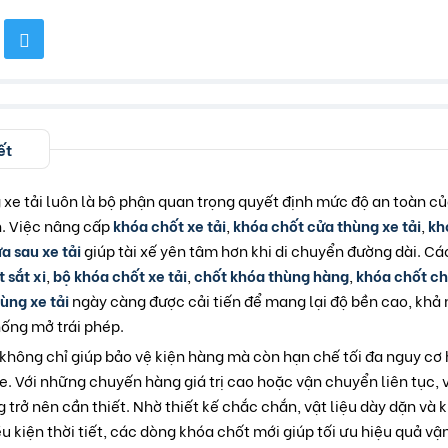
ết
xe tải luôn là bộ phận quan trọng quyết định mức độ an toàn c
n. Việc nâng cấp
khóa chốt xe tải
,
khóa chốt cửa thùng xe tải
,
kh
a sau xe tải
giúp tài xế yên tâm hơn khi di chuyển đường dài. C
 sắt xi
,
bộ khóa chốt xe tải
,
chốt khóa thùng hàng
,
khóa chốt ch
ùng xe tải
ngày càng được cải tiến để mang lại độ bền cao, khả n
ống mở trái phép.
không chỉ giúp bảo vệ kiện hàng mà còn hạn chế tối đa nguy cơ 
e. Với những chuyến hàng giá trị cao hoặc vận chuyển liên tục, 
 trở nên cần thiết. Nhờ thiết kế chắc chắn, vật liệu dày dặn và
ều kiện thời tiết, các dòng khóa chốt mới giúp tối ưu hiệu quả v