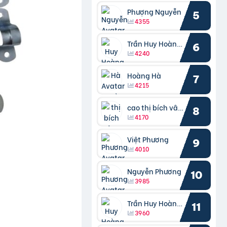
Phượng Nguyễn
5
4355
Trần Huy Hoàng Bắc
6
4240
Hoàng Hà
7
4215
cao thị bích vâng kiều
8
4170
Việt Phương
9
4010
Nguyễn Phương
10
3985
Trần Huy Hoàng Bắc
11
3960