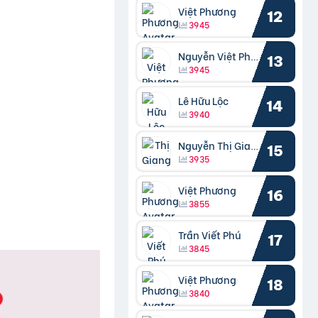
Việt Phương
12
3945
Nguyễn Việt Phương
13
3945
Lê Hữu Lộc
14
3940
Nguyễn Thị Giang
15
3935
Việt Phương
16
3855
Trần Viết Phú
17
3845
Việt Phương
18
3840