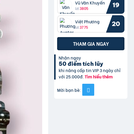
Vũ Văn Khuyến
19
3805
Việt Phương
20
3775
THAM GIA NGAY
Nhận ngay
50 điểm tích lũy
khi nâng cấp tin VIP 3 ngày chỉ
với 25.000đ.
Tìm hiểu thêm
Mời bạn bè: