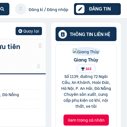
ĐĂNG TIN
Đăng kí / Đăng nhập
Quay lại
THÔNG TIN LIÊN HỆ
Giang Thùy
163
Số 1139, đường 72 Ngãi
Cầu, An Khánh, Hoài Đức,
Hà Nội, P. An Hải, Đà Nẵng
Chuyên sản xuất, cung 
i, Đà Nẵng
cấp phụ kiện cơ khí, nội 
thất, xe tải
Xem trang cá nhân