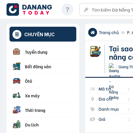
DANANG
TODAY
Trang chủ
P. 
CHUYÊN MỤC
Tại sao khóa chốt cửa thùng xe tải luôn được ưu tiên
Tuyển dụng
nâng 
Bất động sản
Giang T
Ôtô
Mã tin
:
Xe máy
Địa chỉ
:
Danh mục
:
Thời trang
Giá
:
Du lịch