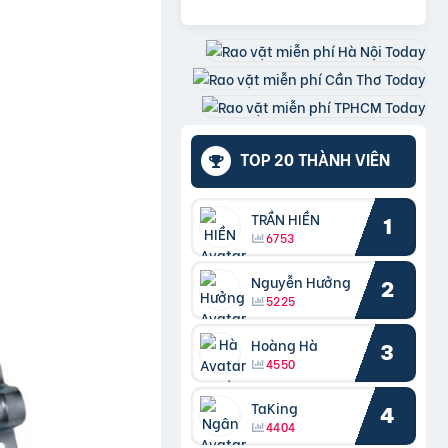
TOP 20 THÀNH VIÊN
TRẦN HIỀN
1
6753
Nguyễn Hưởng
2
5225
Hoàng Hà
3
4550
TaKing
4
4404