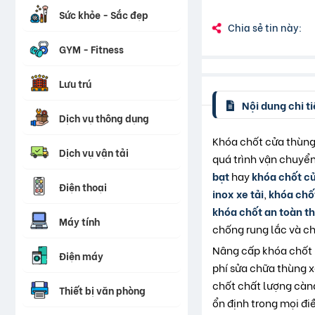
Sức khỏe - Sắc đẹp
Chia sẻ tin này:
GYM - Fitness
Lưu trú
Nội dung chi ti
Dịch vụ thông dụng
Khóa chốt cửa thùng 
Dịch vụ vận tải
quá trình vận chuyể
bạt
hay
khóa chốt cử
Điện thoại
inox xe tải
,
khóa chốt
khóa chốt an toàn th
Máy tính
chống rung lắc và ch
Nâng cấp khóa chốt 
Điện máy
phí sửa chữa thùng x
chốt chất lượng càng
Thiết bị văn phòng
ổn định trong mọi đi