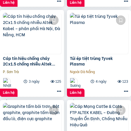
Liên hệ
Liên hệ
Cáp tín hiệu chống cháy
Túi ép tiệt trùng Tyvek
2Cx1.5 chống nhiễu Altek
Plasma
Kabel – phân phối Hà Nội, Đà
P. Sơn Trà
Ngoài Đà Nẵng
Nẵng, HCM
3 ngày
125
4 ngày
123
Liên hệ
Liên hệ