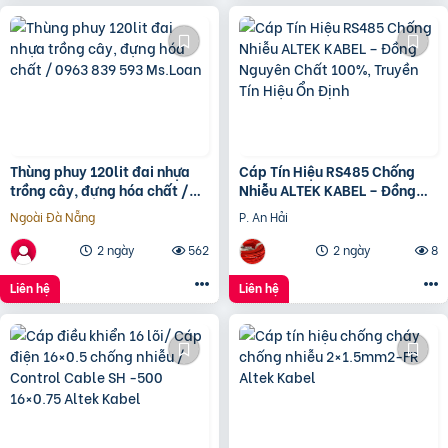
Thùng phuy 120lit đai nhựa
Cáp Tín Hiệu RS485 Chống
trồng cây, đựng hóa chất /
Nhiễu ALTEK KABEL – Đồng
0963 839 593 Ms.Loan
Nguyên Chất 100%, Truyền
Ngoài Đà Nẵng
P. An Hải
Tín Hiệu Ổn Định
2 ngày
562
2 ngày
8
Liên hệ
Liên hệ