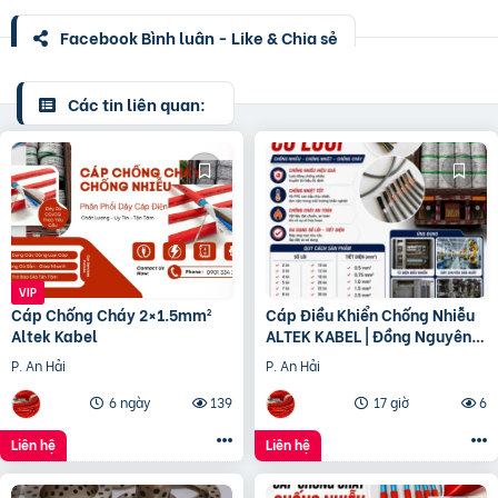
Facebook Bình luận - Like & Chia sẻ
Các tin liên quan:
Cáp Chống Cháy 2×1.5mm²
Cáp Điều Khiển Chống Nhiễu
Altek Kabel
ALTEK KABEL | Đồng Nguyên
Chất 100%, Chất Lượng Cao
P. An Hải
P. An Hải
6 ngày
139
17 giờ
6
Liên hệ
Liên hệ