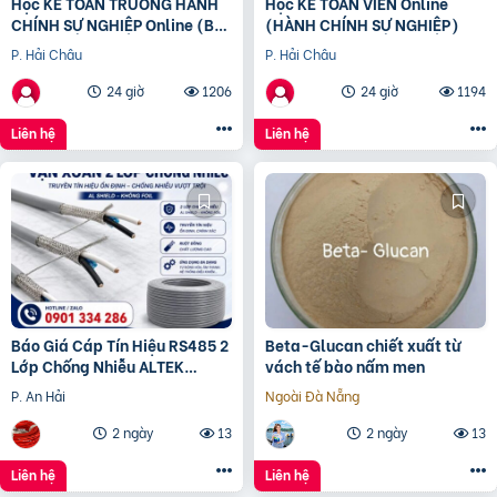
Học KẾ TOÁN TRƯỞNG HÀNH
Học KẾ TOÁN VIÊN Online
CHÍNH SỰ NGHIỆP Online (Bộ
(HÀNH CHÍNH SỰ NGHIỆP)
tài chính) cấp chứng chỉ để
P. Hải Châu
P. Hải Châu
bổ nhiệm
24 giờ
1206
24 giờ
1194
Liên hệ
Liên hệ
Báo Giá Cáp Tín Hiệu RS485 2
Beta-Glucan chiết xuất từ
Lớp Chống Nhiễu ALTEK
vách tế bào nấm men
KABEL | Đồng Nguyên Chất
P. An Hải
Ngoài Đà Nẵng
100%, Chống Nhiễu Tối
2 ngày
13
2 ngày
13
Liên hệ
Liên hệ