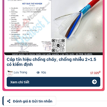
Cáp tín hiệu chống cháy, chống nhiễu 2×1.5
có kiểm định
Lưu Trang
đ
906
17.325
Xem chi tiết
Đánh giá & Gửi tin nhắn