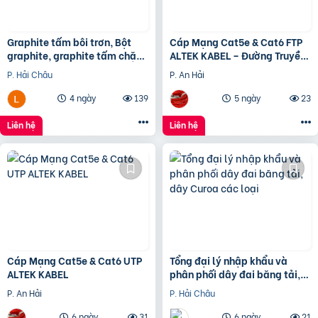
Graphite tấm bôi trơn, Bột
Cáp Mạng Cat5e & Cat6 FTP
graphite, graphite tấm chặn
ALTEK KABEL – Đường Truyền
đầu lò, điện cực graphite
Ổn Định, Chống Nhiễu Hiệu
P. Hải Châu
P. An Hải
Quả
4 ngày
139
5 ngày
23
Liên hệ
Liên hệ
Cáp Mạng Cat5e & Cat6 UTP
Tổng đại lý nhập khẩu và
ALTEK KABEL
phân phối dây đai băng tải,
dây Curoa các loại
P. An Hải
P. Hải Châu
6 ngày
31
6 ngày
21