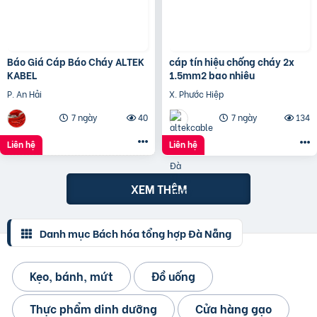
Báo Giá Cáp Báo Cháy ALTEK
cáp tín hiệu chống cháy 2x
KABEL
1.5mm2 bao nhiêu
P. An Hải
X. Phước Hiệp
7 ngày
40
7 ngày
134
Liên hệ
Liên hệ
XEM THÊM
Danh mục Bách hóa tổng hợp Đà Nẵng
Kẹo, bánh, mứt
Đồ uống
Thực phẩm dinh dưỡng
Cửa hàng gạo