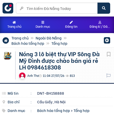
Trang chủ
Danh mục
Đăng tin
Đăng kí / Đăng nhập
Trang chủ
Ngoài Đà Nẵng
Bách hóa tổng hợp
Tổng hợp
Nóng 3 lô biệt thự VIP Sông Đà
Mỹ Đình được chào bán giá rẻ
LH 0984618308
Anh Thơ
11:04 27/07/26
813
Mã tin
:
DNT-BH158888
Địa chỉ
:
Cầu Giấy, Hà Nội
Danh mục
:
Bách hóa tổng hợp
>
Tổng hợp