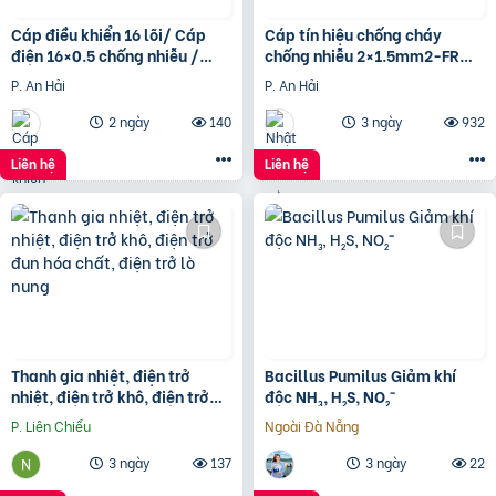
Cáp điều khiển 16 lõi/ Cáp
Cáp tín hiệu chống cháy
điện 16×0.5 chống nhiễu /
chống nhiễu 2×1.5mm2-FR
Control Cable SH -500
Altek Kabel
P. An Hải
P. An Hải
16×0.75 Altek Kabel
2 ngày
140
3 ngày
932
Liên hệ
Liên hệ
Thanh gia nhiệt, điện trở
Bacillus Pumilus Giảm khí
nhiệt, điện trở khô, điện trở
độc NH₃, H₂S, NO₂⁻
đun hóa chất, điện trở lò nung
P. Liên Chiểu
Ngoài Đà Nẵng
3 ngày
137
3 ngày
22