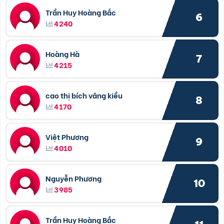
Trần Huy Hoàng Bắc
6
4240
Hoàng Hà
7
4215
cao thị bích vâng kiều
8
4170
Việt Phương
9
4010
Nguyễn Phương
10
3985
Trần Huy Hoàng Bắc