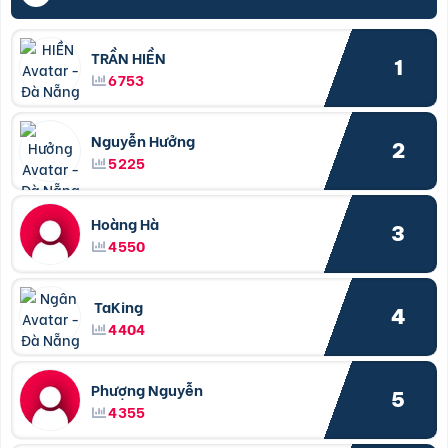
TRẦN HIỀN
1
6753
Nguyễn Hưởng
2
5225
Hoàng Hà
3
4550
TaKing
4
4404
Phượng Nguyễn
5
4355