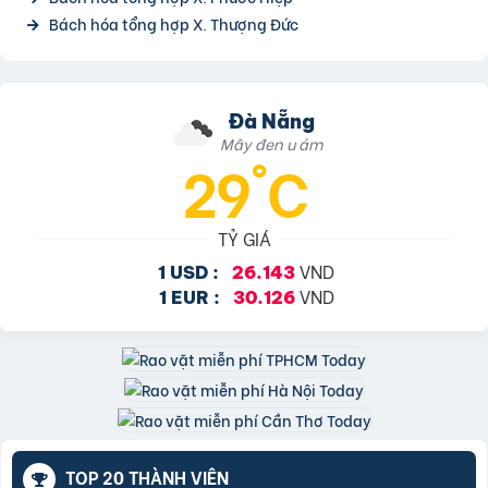
Bách hóa tổng hợp X. Thượng Đức
Đà Nẵng
Mây đen u ám
29°C
TỶ GIÁ
VND
1 USD :
26.143
VND
1 EUR :
30.126
TOP 20 THÀNH VIÊN