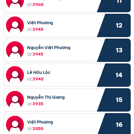
11
3960
Việt Phương
12
3945
Nguyễn Việt Phương
13
3945
Lê Hữu Lộc
14
3940
Nguyễn Thị Giang
15
3935
Việt Phương
16
3855