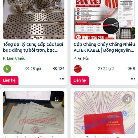
Tổng đại lý cung cấp các loại
Cáp Chống Cháy Chống Nhiễu
bạc đồng tự bôi trơn, bạc
ALTEK KABEL | Đồng Nguyên
cầu, bạc Graphite
Chất 100%, Đảm Bảo An Toàn
P. Liên Chiểu
P. An Hải
Công Trình
18 giờ
134
22 giờ
8
Liên hệ
Liên hệ