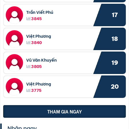
Trần Viết Phú
17
3845
Việt Phương
18
3840
Vũ Văn Khuyến
19
3805
Việt Phương
20
3775
THAM GIA NGAY
Nhận ngay