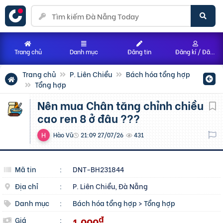
Trang chủ
Danh mục
Đăng tin
Đăng kí / Đăng nhập
Trang chủ
P. Liên Chiểu
Bách hóa tổng hợp
Tổng hợp
Nên mua Chân tăng chỉnh chiều
cao ren 8 ở đâu ???
Hào Vũ
21:09 27/07/26
431
Mã tin
:
DNT-BH231844
Địa chỉ
:
P. Liên Chiểu, Đà Nẵng
Danh mục
:
Bách hóa tổng hợp
>
Tổng hợp
đ
1.000
Giá
: