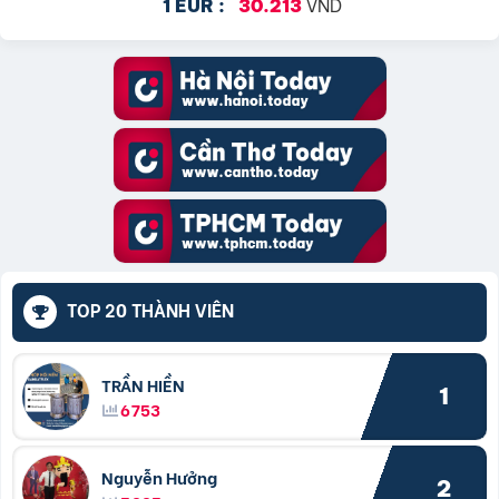
VND
1 EUR :
30.213
TOP 20 THÀNH VIÊN
TRẦN HIỀN
1
6753
Nguyễn Hưởng
2