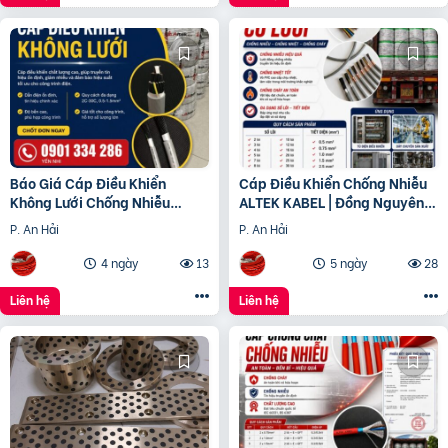
Báo Giá Cáp Điều Khiển
Cáp Điều Khiển Chống Nhiễu
Không Lưới Chống Nhiễu
ALTEK KABEL | Đồng Nguyên
ALTEK KABEL | Đồng Nguyên
Chất 100%, Chất Lượng Cao
P. An Hải
P. An Hải
Chất 100%
4 ngày
13
5 ngày
28
Liên hệ
Liên hệ