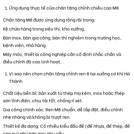
Ứng dụng thực tế của chân tăng chỉnh chiều cao M8
Chân tăng M8 được ứng dụng rộng rãi trong:
Kệ chứa hàng trong siêu thị, kho xưởng.
Bàn inox, bàn gia công, bàn thí nghiệm trong trường học,
bệnh viện, nhà hàng.
Máy móc, thiết bị công nghiệp cần cố định chắc chắn và
điều chỉnh độ cao linh hoạt.
Vì sao nên chọn chân tăng chỉnh ren 8 tại xưởng cơ khí Hà
Thành
Chất liệu bền bỉ: Sản xuất từ thép mạ kẽm, inox hoặc thép
sơn tĩnh điện, chịu tải tốt, chống rỉ sét.
Gia công chính xác: Ren M8 chuẩn, dễ lắp đặt, điều chỉnh
nhẹ nhàng và không bị trượt ren.
Thiết kế đa dạng: Có nhiều kiểu đầu đế (đế nhựa, đế thép, đế
cao su) phù hợp mọi nhu cầu.