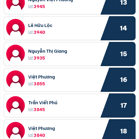
13
3945
Lê Hữu Lộc
14
3940
Nguyễn Thị Giang
15
3935
Việt Phương
16
3855
Trần Viết Phú
17
3845
Việt Phương
18
3840