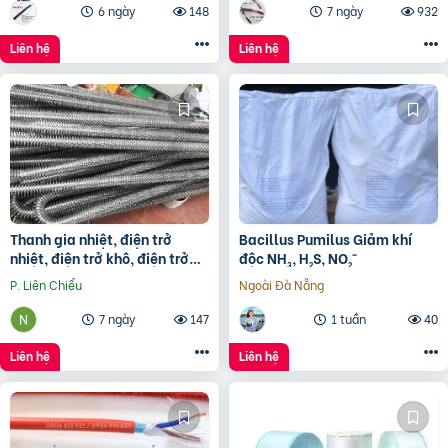
6 ngày
148
7 ngày
932
Liên hệ
Liên hệ
Thanh gia nhiệt, điện trở
Bacillus Pumilus Giảm khí
nhiệt, điện trở khô, điện trở
độc NH₃, H₂S, NO₂⁻
đun hóa chất, điện trở lò nung
P. Liên Chiểu
Ngoài Đà Nẵng
7 ngày
147
1 tuần
40
Liên hệ
Liên hệ