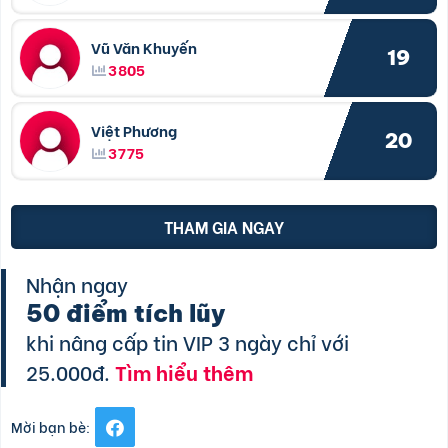
Vũ Văn Khuyến
19
3805
Việt Phương
20
3775
THAM GIA NGAY
Nhận ngay
50 điểm tích lũy
khi nâng cấp tin VIP 3 ngày chỉ với
25.000đ.
Tìm hiểu thêm
Mời bạn bè: