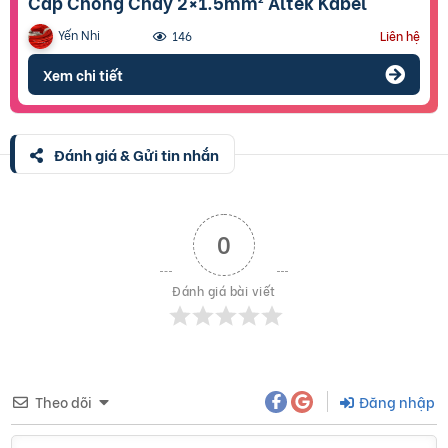
Cáp Chống Cháy 2×1.5mm² Altek Kabel
Yến Nhi
146
Liên hệ
Xem chi tiết
Đánh giá & Gửi tin nhắn
0
Đánh giá bài viết
Theo dõi
Đăng nhập