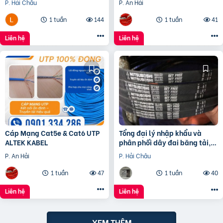
P. Hải Châu
P. An Hải
Quả
1 tuần
144
1 tuần
41
Liên hệ
Liên hệ
Cáp Mạng Cat5e & Cat6 UTP
Tổng đại lý nhập khẩu và
ALTEK KABEL
phân phối dây đai băng tải,
dây Curoa các loại
P. An Hải
P. Hải Châu
1 tuần
47
1 tuần
40
Liên hệ
Liên hệ
XEM THÊM