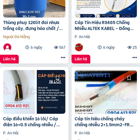
Thùng phuy 120lit đai nhựa
Cáp Tín Hiệu RS485 Chống
trồng cây, đựng hóa chất /
Nhiễu ALTEK KABEL – Đồng
0963 839 593 Ms.Loan
Nguyên Chất 100%, Truyền
Ngoài Đà Nẵng
P. An Hải
Tín Hiệu Ổn Định
6 ngày
567
6 ngày
25
Liên hệ
Liên hệ
Cáp điều khiển 16 lõi/ Cáp
Cáp tín hiệu chống cháy
điện 16×0.5 chống nhiễu /
chống nhiễu 2×1.5mm2-FR
Control Cable SH -500
Altek Kabel
P. An Hải
P. An Hải
16×0.75 Altek Kabel