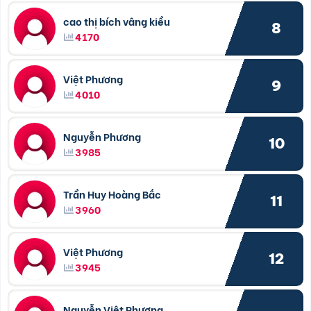
cao thị bích vâng kiều
8
4170
Việt Phương
9
4010
Nguyễn Phương
10
3985
Trần Huy Hoàng Bắc
11
3960
Việt Phương
12
3945
Nguyễn Việt Phương