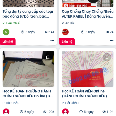
Tổng đại lý cung cấp các loại
Cáp Chống Cháy Chống Nhiễu
bạc đồng tự bôi trơn, bạc
ALTEK KABEL | Đồng Nguyên
cầu, bạc Graphite
Chất 100%, Đảm Bảo An Toàn
P. Liên Chiểu
P. An Hải
Công Trình
5 ngày
141
5 ngày
24
Liên hệ
Liên hệ
Học KẾ TOÁN TRƯỞNG HÀNH
Học KẾ TOÁN VIÊN Online
CHÍNH SỰ NGHIỆP Online (Bộ
(HÀNH CHÍNH SỰ NGHIỆP)
tài chính) cấp chứng chỉ để
P. Hải Châu
P. Hải Châu
bổ nhiệm
5 ngày
1206
5 ngày
1194