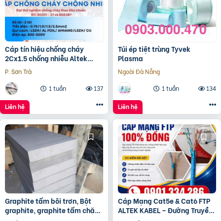
Cáp tín hiệu chống cháy
Túi ép tiệt trùng Tyvek
2Cx1.5 chống nhiễu Altek
Plasma
Kabel – phân phối Hà Nội, Đà
P. Sơn Trà
Ngoài Đà Nẵng
Nẵng, HCM
1 tuần
137
1 tuần
134
Liên hệ
Liên hệ
Graphite tấm bôi trơn, Bột
Cáp Mạng Cat5e & Cat6 FTP
graphite, graphite tấm chặn
ALTEK KABEL – Đường Truyền
đầu lò, điện cực graphite
Ổn Định, Chống Nhiễu Hiệu