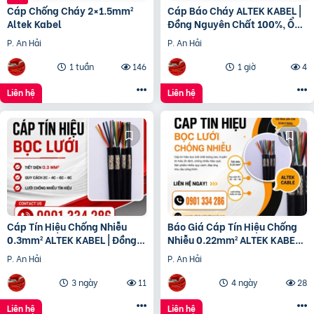
Cáp Chống Cháy 2×1.5mm²
Cáp Báo Cháy ALTEK KABEL |
Altek Kabel
Đồng Nguyên Chất 100%, Ổn
Định Cho Hệ Thống PCCC
P. An Hải
P. An Hải
1 tuần
146
1 giờ
4
Liên hệ
Liên hệ
Cáp Tín Hiệu Chống Nhiễu
Báo Giá Cáp Tín Hiệu Chống
0.3mm² ALTEK KABEL | Đồng
Nhiễu 0.22mm² ALTEK KABEL |
Nguyên Chất 100%
Đồng Nguyên Chất 100%
P. An Hải
P. An Hải
3 ngày
11
4 ngày
28
Liên hệ
Liên hệ