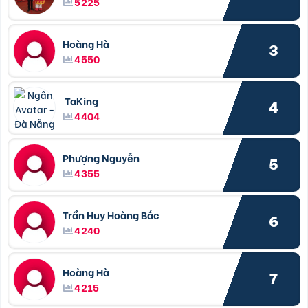
5225
Hoàng Hà
3
4550
TaKing
4
4404
Phượng Nguyễn
5
4355
Trần Huy Hoàng Bắc
6
4240
Hoàng Hà
7
4215