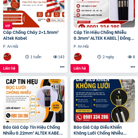
Cáp Chống Cháy 2×1.5mm²
Cáp Tín Hiệu Chống Nhiễu
Altek Kabel
0.3mm² ALTEK KABEL | Đồng
Nguyên Chất 100%
P. An Hải
P. An Hải
1 tuần
143
2 ngày
8
Liên hệ
Liên hệ
Báo Giá Cáp Tín Hiệu Chống
Báo Giá Cáp Điều Khiển
Nhiễu 0.22mm² ALTEK KABEL |
Không Lưới Chống Nhiễu