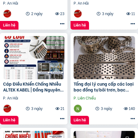
Đồng Nguyên Chất 100%
ALTEK KABEL | Đồng Nguyên
P. An Hải
P. An Hải
Chất 100%
2 ngày
23
3 ngày
11
Liên hệ
Liên hệ
Cáp Điều Khiển Chống Nhiễu
Tổng đại lý cung cấp các loại
ALTEK KABEL | Đồng Nguyên
bạc đồng tự bôi trơn, bạc
Chất 100%, Chất Lượng Cao
cầu, bạc Graphite
P. An Hải
P. Liên Chiểu
3 ngày
21
3 ngày
140
Liên hệ
Liên hệ