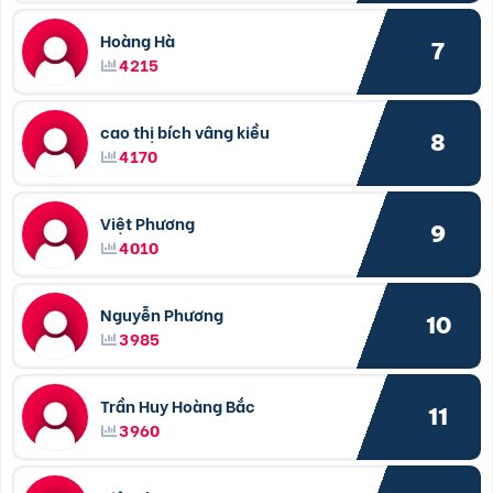
Hoàng Hà
7
4215
cao thị bích vâng kiều
8
4170
Việt Phương
9
4010
Nguyễn Phương
10
3985
Trần Huy Hoàng Bắc
11
3960