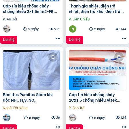
Cáp tín hiệu chống cháy
Thanh gia nhiệt, điện trở
chống nhiễu 2×1.5mm2-FR
nhiệt, điện trở khô, điện trở
Altek Kabel
đun hóa chất, điện trở lò nung
P. An Hải
P. Liên Chiểu
5 ngày
932
5 ngày
144
Liên hệ
Liên hệ
Bacillus Pumilus Giảm khí
Cáp tín hiệu chống cháy
độc NH₃, H₂S, NO₂⁻
2Cx1.5 chống nhiễu Altek
Kabel – phân phối Hà Nội, Đà
Ngoài Đà Nẵng
P. Sơn Trà
Nẵng, HCM
6 ngày
36
6 ngày
134
Liên hệ
Liên hệ