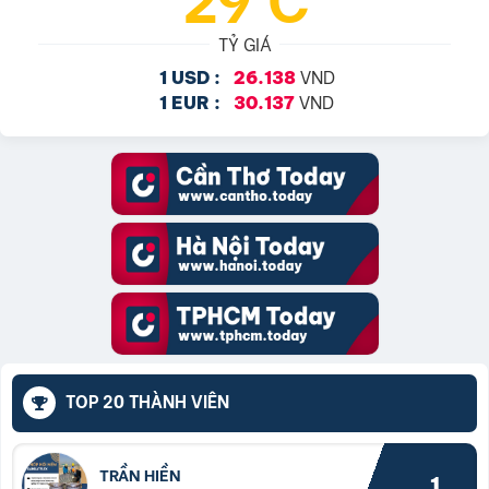
TỶ GIÁ
VND
1 USD :
26.138
VND
1 EUR :
30.137
TOP 20 THÀNH VIÊN
TRẦN HIỀN
1