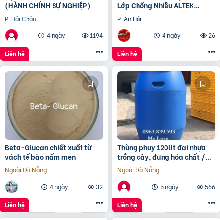
(HÀNH CHÍNH SỰ NGHIỆP)
Lớp Chống Nhiễu ALTEK
KABEL | Đồng Nguyên Chất
P. Hải Châu
P. An Hải
100%, Chống Nhiễu Tối
4 ngày
1194
4 ngày
26
Liên hệ
Liên hệ
Beta-Glucan chiết xuất từ
Thùng phuy 120lit đai nhựa
vách tế bào nấm men
trồng cây, đựng hóa chất /
0963 839 593 Ms.Loan
Ngoài Đà Nẵng
Ngoài Đà Nẵng
4 ngày
32
5 ngày
566
Liên hệ
Liên hệ