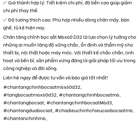
✅ Giá thành hợp lý: Tiết kiệm chi phí, độ bền cao giúp giảm
chi phí thay thế.
✅ Độ tương thích cao: Phù hợp nhiều dòng chân máy, bàn
ghế, tủ kệ hiện nay.
Chân tăng chỉnh bọc sắt M6x60 D32 là lựa chọn lý tưởng cho
những ai muốn tăng độ vững chắc, ổn định và thẩm mỹ cho
thiết bị, nội thất hoặc máy móc. Với thiết kế chắc chắn, linh
hoạt và bền bỉ, sản phẩm xứng đáng là giải pháp tối ưu trong
công nghiệp và đời sống.
Liên hệ ngay để được tư vấn và báo giá tốt nhất!
#chantangchinhbocsatm6x60d32,
#tangbocsatm6x60d32, #chantangchinhbocsatm6,
#chantangbocsat, #chantangchinhbocsatM6d3,
#chantangduabocsat, #chadieuchinhchieucaobocsatm6,
#chantanchinhm6,