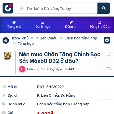
Trang chủ
Danh mục
Đăng tin
Đăng kí / Đăng nhập
Trang chủ
P. Liên Chiểu
Bách hóa tổng hợp
Tổng hợp
Nên mua Chân Tăng Chỉnh Bọc
Sắt M6x60 D32 ở đâu?
Hào Vũ
19:50 27/07/26
443
Mã tin
:
DNT-BH230929
Địa chỉ
:
P. Liên Chiểu, Đà Nẵng
Danh mục
:
Bách hóa tổng hợp
>
Tổng hợp
đ
1.000
Giá
: