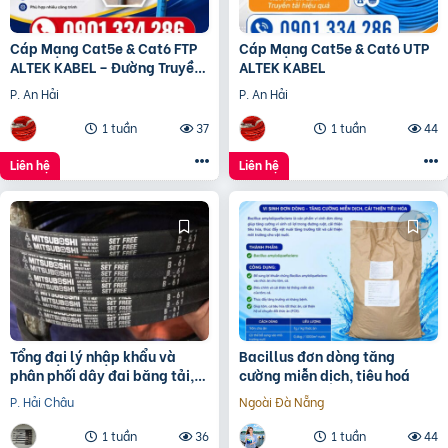
Cáp Mạng Cat5e & Cat6 FTP
Cáp Mạng Cat5e & Cat6 UTP
ALTEK KABEL – Đường Truyền
ALTEK KABEL
Ổn Định, Chống Nhiễu Hiệu
P. An Hải
P. An Hải
Quả
1 tuần
37
1 tuần
44
Liên hệ
Liên hệ
Tổng đại lý nhập khẩu và
Bacillus đơn dòng tăng
phân phối dây đai băng tải,
cường miễn dịch, tiêu hoá
dây Curoa các loại
P. Hải Châu
Ngoài Đà Nẵng
1 tuần
36
1 tuần
44