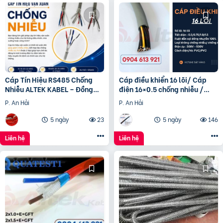
Cáp Tín Hiệu RS485 Chống
Cáp điều khiển 16 lõi/ Cáp
Nhiễu ALTEK KABEL – Đồng
điện 16×0.5 chống nhiễu /
Nguyên Chất 100%, Truyền
Control Cable SH -500
P. An Hải
P. An Hải
Tín Hiệu Ổn Định
16×0.75 Altek Kabel
5 ngày
23
5 ngày
146
Liên hệ
Liên hệ