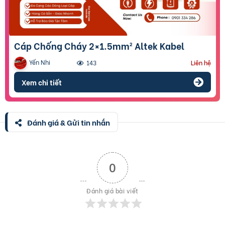
Cáp Chống Cháy 2×1.5mm² Altek Kabel
Yến Nhi
143
Liên hệ
Xem chi tiết
Đánh giá & Gửi tin nhắn
0
Đánh giá bài viết