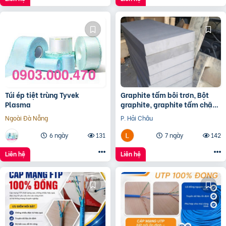
Túi ép tiệt trùng Tyvek
Graphite tấm bôi trơn, Bột
Plasma
graphite, graphite tấm chặn
đầu lò, điện cực graphite
Ngoài Đà Nẵng
P. Hải Châu
6 ngày
131
7 ngày
142
Liên hệ
Liên hệ