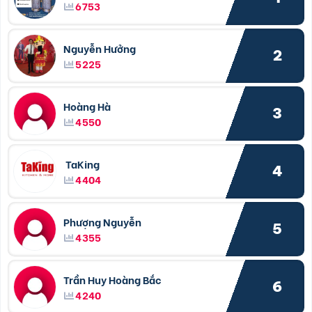
6753
Nguyễn Hưởng
2
5225
Hoàng Hà
3
4550
TaKing
4
4404
Phượng Nguyễn
5
4355
Trần Huy Hoàng Bắc
6
4240