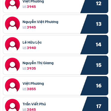
Việt Phương
12
3945
Nguyễn Việt Phương
13
3945
Lê Hữu Lộc
14
3940
Nguyễn Thị Giang
15
3935
Việt Phương
16
3855
Trần Viết Phú
17
3845