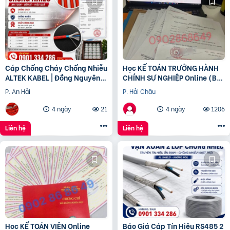
Cáp Chống Cháy Chống Nhiễu
Học KẾ TOÁN TRƯỞNG HÀNH
ALTEK KABEL | Đồng Nguyên
CHÍNH SỰ NGHIỆP Online (Bộ
Chất 100%, Đảm Bảo An Toàn
tài chính) cấp chứng chỉ để
P. An Hải
P. Hải Châu
Công Trình
bổ nhiệm
4 ngày
21
4 ngày
1206
Liên hệ
Liên hệ
Học KẾ TOÁN VIÊN Online
Báo Giá Cáp Tín Hiệu RS485 2