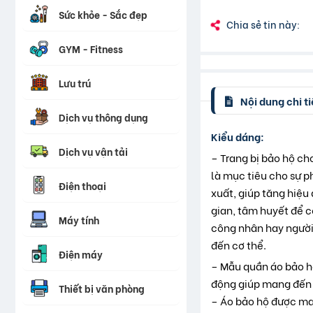
Sức khỏe - Sắc đẹp
Chia sẻ tin này:
GYM - Fitness
Lưu trú
Nội dung chi ti
Dịch vụ thông dụng
Kiểu dáng:
Dịch vụ vận tải
– Trang bị bảo hộ ch
là mục tiêu cho sự p
Điện thoại
xuất, giúp tăng hiệu
gian, tâm huyết để c
Máy tính
công nhân hay người
đến cơ thể.
Điện máy
– Mẫu quần áo bảo hộ
động giúp mang đến 
Thiết bị văn phòng
– Áo bảo hộ được may