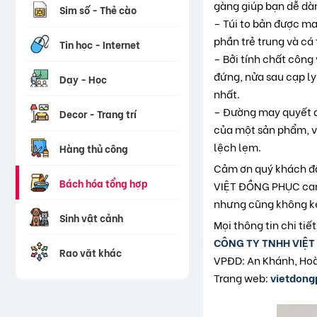
gàng giúp bạn dễ dà
Sim số - Thẻ cào
– Túi to bản được m
phần trẻ trung và cá 
Tin học - Internet
– Bởi tính chất công
đứng, nửa sau cạp ly
Dạy - Học
nhất.
– Đường may quyết đ
Decor - Trang trí
của một sản phẩm, vì
lệch lẹm.
Hàng thủ công
Cảm ơn quý khách đã 
Bách hóa tổng hợp
VIỆT ĐỒNG PHỤC cam 
nhưng cũng không ké
Sinh vật cảnh
Mọi thông tin chi tiết
CÔNG TY TNHH VIỆ
Rao vặt khác
VPĐD: An Khánh, Hoà
Trang web:
vietdon