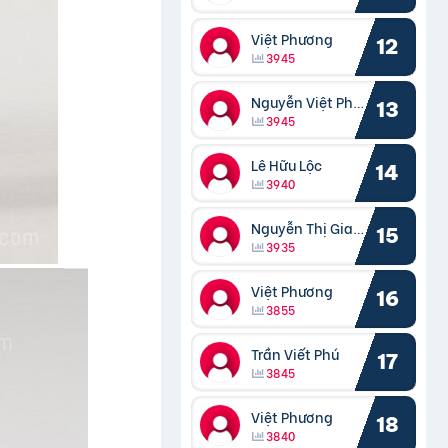
Việt Phương
12
3945
Nguyễn Việt Phương
13
3945
Lê Hữu Lộc
14
3940
Nguyễn Thị Giang
15
3935
Việt Phương
16
3855
Trần Viết Phú
17
3845
Việt Phương
18
3840