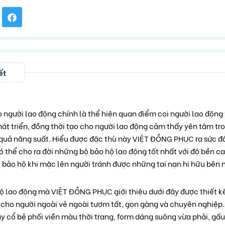
ết
o người lao động chính là thể hiện quan điểm coi người lao động 
hát triển, đồng thời tạo cho người lao động cảm thấy yên tâm tro
 quả năng suất. Hiểu được đặc thù này VIỆT ĐỒNG PHỤC ra sức đầ
ó thể cho ra đời những bộ bảo hộ lao động tốt nhất với độ bền ca
 bảo hộ khi mặc lên người tránh được những tai nạn hi hữu bên
 lao động mà VIỆT ĐỒNG PHỤC giới thiệu dưới đây được thiết kế
cho người ngoài vẻ ngoài tươm tất, gọn gàng và chuyên nghiệp.
 cổ bẻ phối viền màu thời trang, form dáng suông vừa phải, gấ