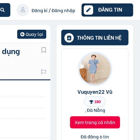
ĐĂNG TIN
Đăng kí / Đăng nhập
Quay lại
THÔNG TIN LIÊN HỆ
Vuquyen22 Vũ
180
, Đà Nẵng
Xem trang cá nhân
Đã đăng 6 tin