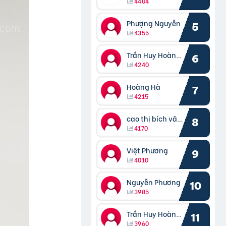
4404
Phượng Nguyễn
5
4355
Trần Huy Hoàng Bắc
6
4240
Hoàng Hà
7
4215
cao thị bích vâng kiều
8
4170
Việt Phương
9
4010
Nguyễn Phương
10
3985
Trần Huy Hoàng Bắc
11
3960