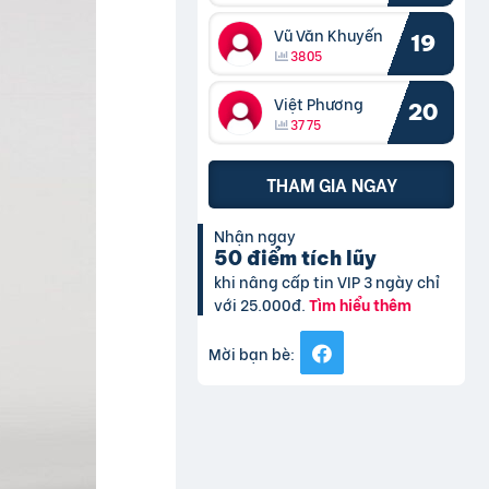
Vũ Văn Khuyến
19
3805
Việt Phương
20
3775
THAM GIA NGAY
Nhận ngay
50 điểm tích lũy
khi nâng cấp tin VIP 3 ngày chỉ
với 25.000đ.
Tìm hiểu thêm
Mời bạn bè: