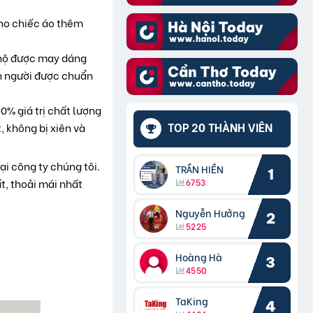
cho chiếc áo thêm
o hộ được may dáng
ên người được chuẩn
% giá trị chất lượng
TOP 20 THÀNH VIÊN
 không bị xiên và
i công ty chúng tôi.
TRẦN HIỀN
1
, thoải mái nhất
6753
Nguyễn Hưởng
2
5225
Hoàng Hà
3
4550
TaKing
4