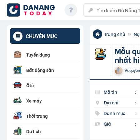
DANANG
TODAY
Trang chủ
Ng
CHUYÊN MỤC
Mẫu quần áo công nhân chuyên nghiệp, thông dụng
Tuyển dụng
nhất h
Bất động sản
Vuquyen
Ôtô
Mã tin
:
Xe máy
Địa chỉ
:
Danh mục
:
Thời trang
Giá
:
Du lịch