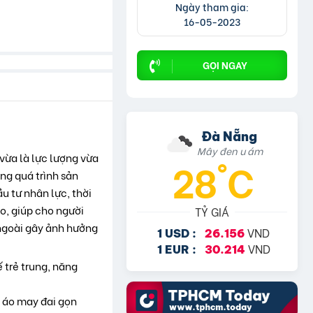
Ngày tham gia:
16-05-2023
GỌI NGAY
Đà Nẵng
Mây đen u ám
vừa là lực lượng vừa
28°C
ng quá trình sản
u tư nhân lực, thời
o, giúp cho người
TỶ GIÁ
 ngoài gây ảnh hưởng
VND
1 USD :
26.156
VND
1 EUR :
30.214
 trẻ trung, năng
u áo may đai gọn