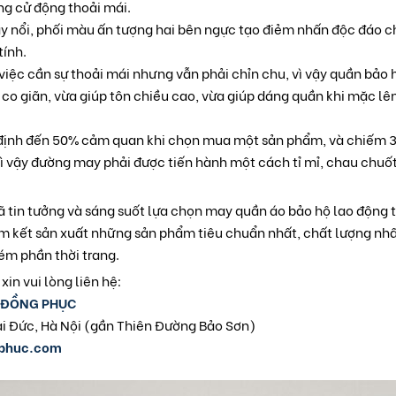
ng cử động thoải mái.
ay nổi, phối màu ấn tượng hai bên ngực tạo điẻm nhấn độc đáo 
tính.
 việc cần sự thoải mái nhưng vẫn phải chỉn chu, vì vậy quần bả
 co giãn, vừa giúp tôn chiều cao, vừa giúp dáng quần khi mặc l
ịnh đến 50% cảm quan khi chọn mua một sản phẩm, và chiếm 30
 vậy đường may phải được tiến hành một cách tỉ mỉ, chau chuốt,
tin tưởng và sáng suốt lựa chọn may quần áo bảo hộ lao động tạ
kết sản xuất những sản phẩm tiêu chuẩn nhất, chất lượng nhất
m phần thời trang.
 xin vui lòng liên hệ:
T ĐỒNG PHỤC
i Đức, Hà Nội (gần Thiên Đường Bảo Sơn)
gphuc.com