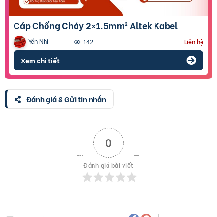
Cáp Chống Cháy 2×1.5mm² Altek Kabel
Yến Nhi
142
Liên hệ
Xem chi tiết
Đánh giá & Gửi tin nhắn
0
Đánh giá bài viết