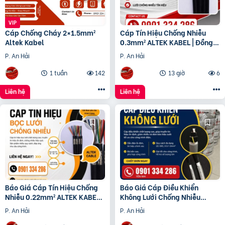
Cáp Chống Cháy 2×1.5mm²
Cáp Tín Hiệu Chống Nhiễu
Altek Kabel
0.3mm² ALTEK KABEL | Đồng
Nguyên Chất 100%
P. An Hải
P. An Hải
1 tuần
142
13 giờ
6
Liên hệ
Liên hệ
Báo Giá Cáp Tín Hiệu Chống
Báo Giá Cáp Điều Khiển
Nhiễu 0.22mm² ALTEK KABEL |
Không Lưới Chống Nhiễu
Đồng Nguyên Chất 100%
ALTEK KABEL | Đồng Nguyên
P. An Hải
P. An Hải
Chất 100%