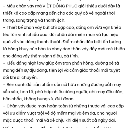
– Mẫu chân váy mà VIỆT ĐỒNG PHỤC giới thiệu dưới đây là
thiết kế cao cấp mang đến cho các quý cô vẻ ngoài thời
trang, sang trọng và thanh lịch.
– Thiết kế chân váy bút chì cạp cao, dáng ôm vừa vặn khéo
léo tôn vinh chiều cao, đôi chân dài miên man và tạo hiệu
quả về vóc dáng thanh thoát. Điểm nhấn đặc biệt ấn tượng
là hàng khuy cúc bản to chạy dọc thân váy đầy mới mẻ khiến
cho dáng váy thêm sành điệu, cá tính.
– Kiểu dáng high low giúp ôm trọn phần hông, đường xẻ tà
mang đến sự dịu dàng, tiện lợi và cảm giác thoải mái tuyệt
đối khi di chuyển.
– Bên cạnh đó, sản phẩm còn sở hữu những đường cắt may
sắc sảo, tinh tế, phù hợp nhiều dáng người, chỉ may đều đặn,
bền chắc, không bung xù, đứt đoạn.
– Chân váy được may hoàn toàn từ những thước vải cao cấp
với ưu điểm vượt trội về độ mềm mại và êm da, cho người
mặc được thoải mái và dễ chịu khi diện suốt cả ngày dài.