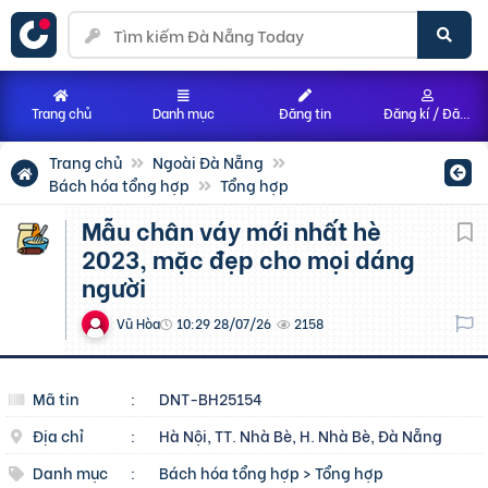
Trang chủ
Danh mục
Đăng tin
Đăng kí / Đăng nhập
Trang chủ
Ngoài Đà Nẵng
Bách hóa tổng hợp
Tổng hợp
Mẫu chân váy mới nhất hè
2023, mặc đẹp cho mọi dáng
người
Vũ Hòa
10:29 28/07/26
2158
Mã tin
:
DNT-BH25154
Địa chỉ
:
Hà Nội, TT. Nhà Bè, H. Nhà Bè, Đà Nẵng
Danh mục
:
Bách hóa tổng hợp
>
Tổng hợp