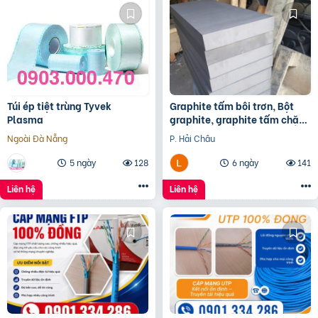
Túi ép tiệt trùng Tyvek
Graphite tấm bôi trơn, Bột
Plasma
graphite, graphite tấm chặn
đầu lò, điện cực graphite
Ngoài Đà Nẵng
P. Hải Châu
5 ngày
128
6 ngày
141
Liên hệ
Liên hệ