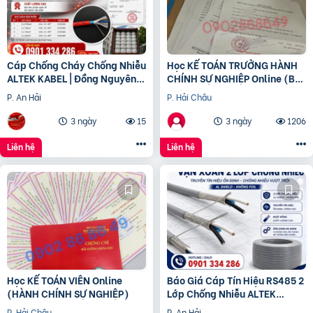
Cáp Chống Cháy Chống Nhiễu
Học KẾ TOÁN TRƯỞNG HÀNH
ALTEK KABEL | Đồng Nguyên
CHÍNH SỰ NGHIỆP Online (Bộ
Chất 100%, Đảm Bảo An Toàn
tài chính) cấp chứng chỉ để
P. An Hải
P. Hải Châu
Công Trình
bổ nhiệm
3 ngày
15
3 ngày
1206
Liên hệ
Liên hệ
Học KẾ TOÁN VIÊN Online
Báo Giá Cáp Tín Hiệu RS485 2
(HÀNH CHÍNH SỰ NGHIỆP)
Lớp Chống Nhiễu ALTEK
KABEL | Đồng Nguyên Chất
P. Hải Châu
P. An Hải