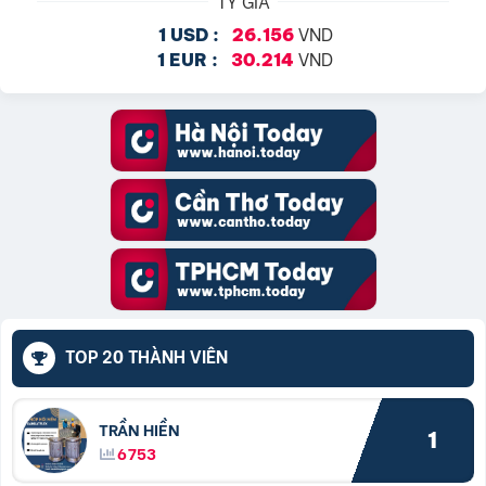
TỶ GIÁ
VND
1 USD :
26.156
VND
1 EUR :
30.214
TOP 20 THÀNH VIÊN
TRẦN HIỀN
1
6753