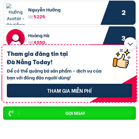
Nguyễn Hưởng
2
5225
Hoàng Hà
3
4550
Tham gia đăng tin tại
TaKing
Đà Nẵng Today
!
4
4404
Để có thể quảng bá sản phẩm - dịch vụ của
bạn với đông đảo người dùng!
Phượng Nguyễn
5
THAM GIA MIỄN PHÍ
4355
Trần Huy Hoàng Bắc
GỌI NGAY
6
4240
Hoàng Hà