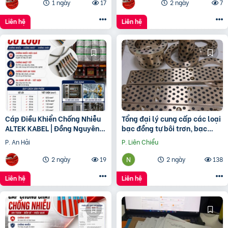
1 ngày
17
2 ngày
7
Liên hệ
Liên hệ
Cáp Điều Khiển Chống Nhiễu
Tổng đại lý cung cấp các loại
ALTEK KABEL | Đồng Nguyên
bạc đồng tự bôi trơn, bạc
Chất 100%, Chất Lượng Cao
cầu, bạc Graphite
P. An Hải
P. Liên Chiểu
2 ngày
19
2 ngày
138
Liên hệ
Liên hệ