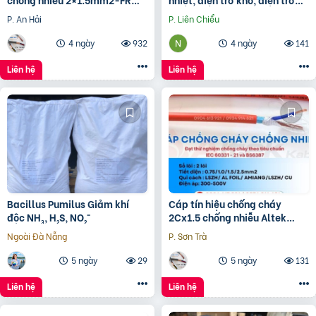
Altek Kabel
đun hóa chất, điện trở lò nung
P. An Hải
P. Liên Chiểu
4 ngày
932
4 ngày
141
Liên hệ
Liên hệ
Bacillus Pumilus Giảm khí
Cáp tín hiệu chống cháy
độc NH₃, H₂S, NO₂⁻
2Cx1.5 chống nhiễu Altek
Kabel – phân phối Hà Nội, Đà
Ngoài Đà Nẵng
P. Sơn Trà
Nẵng, HCM
5 ngày
29
5 ngày
131
Liên hệ
Liên hệ