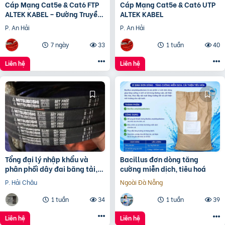
Cáp Mạng Cat5e & Cat6 FTP
Cáp Mạng Cat5e & Cat6 UTP
ALTEK KABEL – Đường Truyền
ALTEK KABEL
Ổn Định, Chống Nhiễu Hiệu
P. An Hải
P. An Hải
Quả
7 ngày
33
1 tuần
40
Liên hệ
Liên hệ
Tổng đại lý nhập khẩu và
Bacillus đơn dòng tăng
phân phối dây đai băng tải,
cường miễn dịch, tiêu hoá
dây Curoa các loại
P. Hải Châu
Ngoài Đà Nẵng
1 tuần
34
1 tuần
39
Liên hệ
Liên hệ