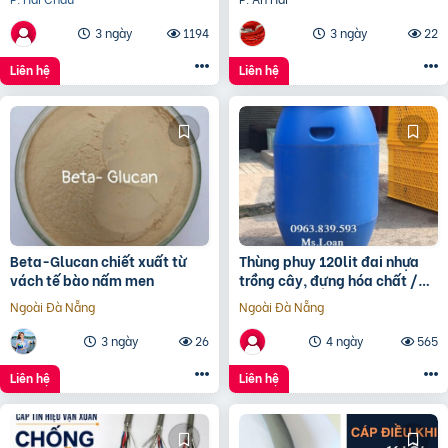
100%, Chống Nhiễu Tối
3 ngày
1194
3 ngày
22
Liên hệ
Liên hệ
Beta-Glucan chiết xuất từ
Thùng phuy 120lit đai nhựa
vách tế bào nấm men
trồng cây, đựng hóa chất /
0963 839 593 Ms.Loan
Ngoài Đà Nẵng
Ngoài Đà Nẵng
3 ngày
26
4 ngày
565
Liên hệ
Liên hệ