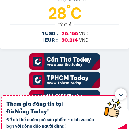
28°C
TỶ GIÁ
VND
1 USD :
26.156
VND
1 EUR :
30.214
Tham gia đăng tin tại
Đà Nẵng Today
!
TOP 20 THÀNH VIÊN
Để có thể quảng bá sản phẩm - dịch vụ của
bạn với đông đảo người dùng!