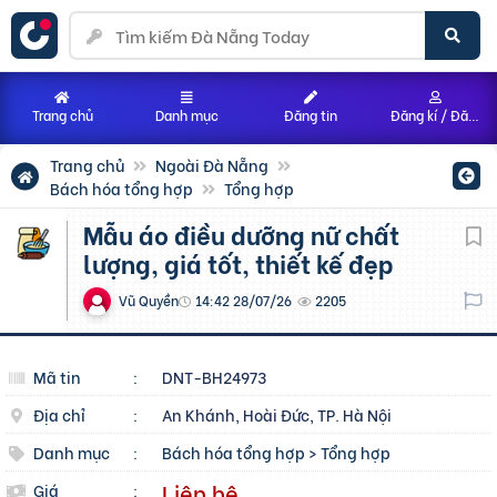
Trang chủ
Danh mục
Đăng tin
Đăng kí / Đăng nhập
Trang chủ
Ngoài Đà Nẵng
Bách hóa tổng hợp
Tổng hợp
Mẫu áo điều dưỡng nữ chất
lượng, giá tốt, thiết kế đẹp
Vũ Quyền
14:42 28/07/26
2205
Mã tin
:
DNT-BH24973
Địa chỉ
:
An Khánh, Hoài Đức, TP. Hà Nội
Danh mục
:
Bách hóa tổng hợp
>
Tổng hợp
Liên hệ
Giá
: