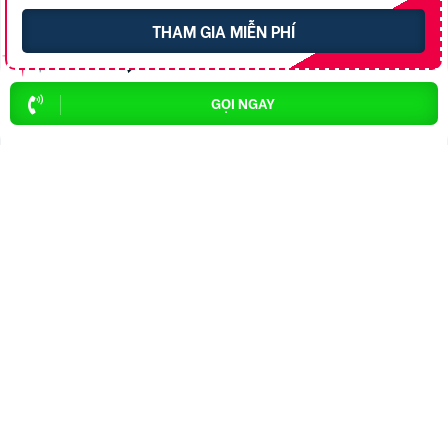
THAM GIA MIỄN PHÍ
TRẦN HIỀN
1
6753
GỌI NGAY
Nguyễn Hưởng
2
5225
Hoàng Hà
3
4550
TaKing
4
4404
Phượng Nguyễn
5
4355
Trần Huy Hoàng Bắc