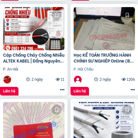
Cáp Chống Cháy Chống Nhiễu
Học KẾ TOÁN TRƯỞNG HÀNH
ALTEK KABEL | Đồng Nguyên
CHÍNH SỰ NGHIỆP Online (Bộ
Chất 100%, Đảm Bảo An Toàn
tài chính) cấp chứng chỉ để
P. An Hải
P. Hải Châu
Công Trình
bổ nhiệm
2 ngày
11
2 ngày
1206
Liên hệ
Liên hệ