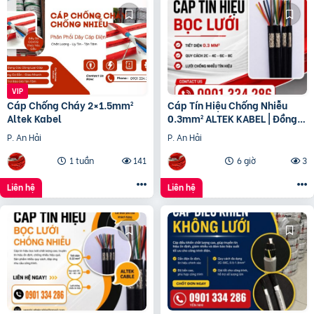
Cáp Chống Cháy 2×1.5mm²
Cáp Tín Hiệu Chống Nhiễu
Altek Kabel
0.3mm² ALTEK KABEL | Đồng
Nguyên Chất 100%
P. An Hải
P. An Hải
1 tuần
141
6 giờ
3
Liên hệ
Liên hệ