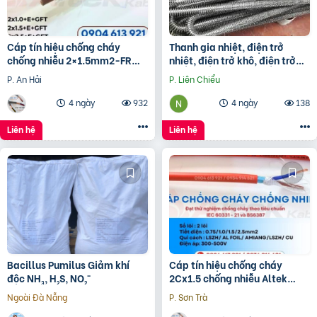
Cáp tín hiệu chống cháy
Thanh gia nhiệt, điện trở
chống nhiễu 2×1.5mm2-FR
nhiệt, điện trở khô, điện trở
Altek Kabel
đun hóa chất, điện trở lò nung
P. An Hải
P. Liên Chiểu
4 ngày
932
4 ngày
138
Liên hệ
Liên hệ
Bacillus Pumilus Giảm khí
Cáp tín hiệu chống cháy
độc NH₃, H₂S, NO₂⁻
2Cx1.5 chống nhiễu Altek
Kabel – phân phối Hà Nội, Đà
Ngoài Đà Nẵng
P. Sơn Trà
Nẵng, HCM