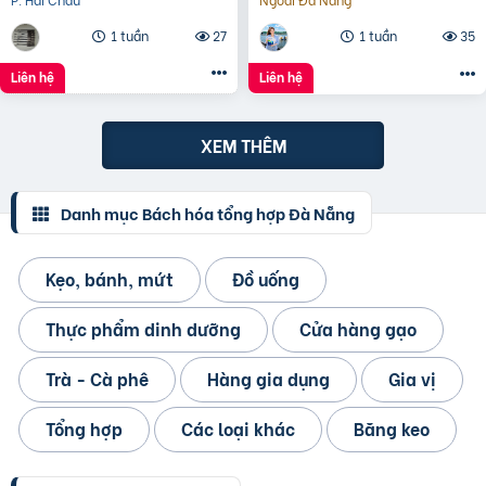
1 tuần
27
1 tuần
35
Liên hệ
Liên hệ
XEM THÊM
Danh mục Bách hóa tổng hợp Đà Nẵng
Kẹo, bánh, mứt
Đồ uống
Thực phẩm dinh dưỡng
Cửa hàng gạo
Trà - Cà phê
Hàng gia dụng
Gia vị
Tổng hợp
Các loại khác
Băng keo