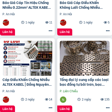
Báo Giá Cáp Tín Hiệu Chống
Báo Giá Cáp Điều Khiển
Nhiễu 0.22mm² ALTEK KABEL |
Không Lưới Chống Nhiễu
Đồng Nguyên Chất 100%
ALTEK KABEL | Đồng Nguyên
P. An Hải
P. An Hải
Chất 100%
1 ngày
11
1 ngày
5
Liên hệ
Liên hệ
Cáp Điều Khiển Chống Nhiễu
Tổng đại lý cung cấp các loại
ALTEK KABEL | Đồng Nguyên
bạc đồng tự bôi trơn, bạc
Chất 100%, Chất Lượng Cao
cầu, bạc Graphite
P. An Hải
P. Liên Chiểu
2 ngày
14
2 ngày
135
Liên hệ
Liên hệ