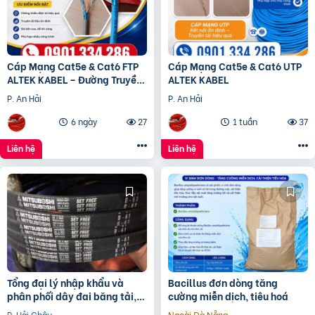
Cáp Mạng Cat5e & Cat6 FTP
Cáp Mạng Cat5e & Cat6 UTP
ALTEK KABEL – Đường Truyền
ALTEK KABEL
Ổn Định, Chống Nhiễu Hiệu
P. An Hải
P. An Hải
Quả
6 ngày
27
1 tuần
37
Liên hệ
Liên hệ
Tổng đại lý nhập khẩu và
Bacillus đơn dòng tăng
phân phối dây đai băng tải,
cường miễn dịch, tiêu hoá
dây Curoa các loại
P. Hải Châu
Ngoài Đà Nẵng