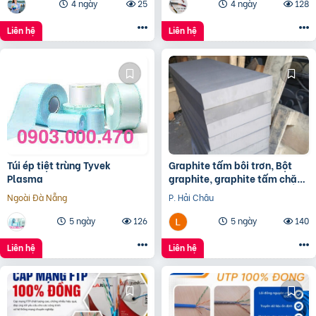
4 ngày
25
4 ngày
128
Liên hệ
Liên hệ
Túi ép tiệt trùng Tyvek
Graphite tấm bôi trơn, Bột
Plasma
graphite, graphite tấm chặn
đầu lò, điện cực graphite
Ngoài Đà Nẵng
P. Hải Châu
5 ngày
126
5 ngày
140
Liên hệ
Liên hệ