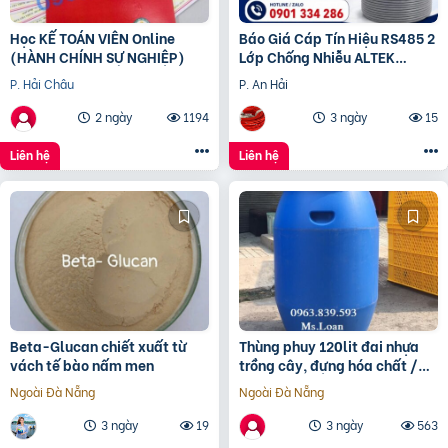
Học KẾ TOÁN VIÊN Online
Báo Giá Cáp Tín Hiệu RS485 2
(HÀNH CHÍNH SỰ NGHIỆP)
Lớp Chống Nhiễu ALTEK
KABEL | Đồng Nguyên Chất
P. Hải Châu
P. An Hải
100%, Chống Nhiễu Tối
2 ngày
1194
3 ngày
15
Liên hệ
Liên hệ
Beta-Glucan chiết xuất từ
Thùng phuy 120lit đai nhựa
vách tế bào nấm men
trồng cây, đựng hóa chất /
0963 839 593 Ms.Loan
Ngoài Đà Nẵng
Ngoài Đà Nẵng
3 ngày
19
3 ngày
563