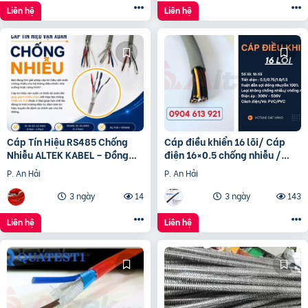
Liên hệ
Liên hệ
Cáp Tín Hiệu RS485 Chống
Cáp điều khiển 16 lõi/ Cáp
Nhiễu ALTEK KABEL – Đồng
điện 16×0.5 chống nhiễu /
Nguyên Chất 100%, Truyền
Control Cable SH -500
P. An Hải
P. An Hải
Tín Hiệu Ổn Định
16×0.75 Altek Kabel
3 ngày
14
3 ngày
143
Liên hệ
Liên hệ