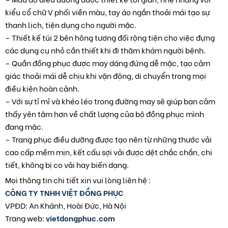
kiểu cổ chữ V phối viền màu, tay áo ngắn thoải mái tạo sự
thanh lịch, tiện dụng cho người mặc.
– Thiết kế túi 2 bên hông tương đối rộng tiện cho việc đựng
các dụng cụ nhỏ cần thiết khi đi thăm khám người bệnh.
– Quần đồng phục được may dáng đứng dễ mặc, tạo cảm
giác thoải mái dễ chịu khi vận động, di chuyển trong mọi
điều kiện hoàn cảnh.
– Với sự tỉ mỉ và khéo léo trong đường may sẽ giúp bạn cảm
thấy yên tâm hơn về chất lượng của bộ đồng phục mình
đang mặc.
– Trang phục điều dưỡng được tạo nên từ những thước vải
cao cấp mềm mịn, kết cấu sợi vải được dệt chắc chắn, chi
tiết, không bị co vải hay biến dạng.
Mọi thông tin chi tiết xin vui lòng liên hệ :
CÔNG TY TNHH VIỆT ĐỒNG PHỤC
VPĐD: An Khánh, Hoài Đức, Hà Nội
Trang web:
vietdongphuc.com