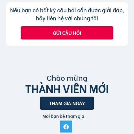
hình thức xem nhanh hoặc truy cập trực tiếp
Không, trang web chỉ chấp nhận các
Trả lời:
Nếu bạn có bất kỳ câu hỏi cần được giải đáp,
bài đăng.
tin đăng sử dụng tiếng Việt có dấu.
hãy liên hệ với chúng tôi
GỬI CÂU HỎI
Chào mừng
THÀNH VIÊN MỚI
THAM GIA NGAY
Mời bạn bè tham gia: