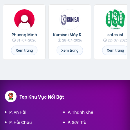
Phuong Minh
Kumisai Máy Rửa Xe
sales isf
31-07-2026
28-07-2026
22-07-2026
Xem trang
Xem trang
Xem trang
Top Khu Vực Nổi Bật
P. An Hải
P. Thanh Khê
P. Hải Châu
P. Sơn Trà