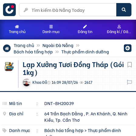
Trang chủ
Danh mục
Đăng tin
Đăng kí / Đăng nhập
Trang chủ
Ngoài Đà Nẵng
Bách hóa tổng hợp
Thực phẩm dinh dưỡng
Lạp Xưởng Tươi Đồng Tháp (Gói
1kg)
Khoa Đỗ
16:09 28/07/26
2617
Mã tin
:
DNT-BH20039
Địa chỉ
:
64 Trần Bạch Đằng , P. An Khánh, Q. Ninh
Kiều, Tp. Cần Thơ
Danh mục
:
Bách hóa tổng hợp
>
Thực phẩm dinh