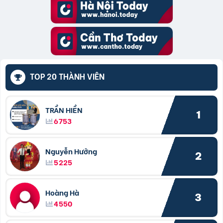
TOP 20 THÀNH VIÊN
TRẦN HIỀN
1
6753
Nguyễn Hưởng
2
5225
Hoàng Hà
3
4550