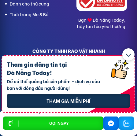
Dành cho thú cưng
Thời trang Mẹ & Bé
Bạn
Đà Nẵng Today,
hãy lan tỏa yêu thương!
CÔNG TY TNHH RAO VẶT NHANH
Địa chỉ trụ sở chính: 7 Trần Minh Sơn, phường Tân An, TP.
Tham gia đăng tin tại
Cần Thơ
Giấy CNĐKDN: 1801717351 – Ngày cấp: 24/01/2022 - Cơ
Đà Nẵng Today
!
quan cấp: Phòng Đăng ký kinh doanh – Sở kế hoạch và
Để có thể quảng bá sản phẩm - dịch vụ của
Đầu tư TP. Cần Thơ
bạn với đông đảo người dùng!
Liên hệ hỗ trợ
- Hotline:
09190.09290
Điều khoản
-
Quy chế hoạt động
THAM GIA MIỄN PHÍ
Chính sách giải quyết khiếu nại
Chính sách bảo mật thông tin
GỌI NGAY
Rao vặt TPHCM
Rao vặt Hà Nội
Rao vặt Cần Thơ