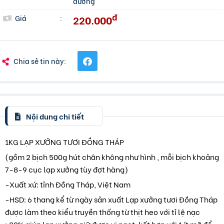
dưỡng
đ
220.000
Giá
:
Chia sẻ tin này:
Nội dung chi tiết
1KG LẠP XƯỞNG TƯƠI ĐỒNG THÁP
(gồm 2 bịch 500g hút chân không như hình , mỗi bịch khoảng
7-8-9 cục lạp xưởng tùy đợt hàng)
-Xuất xứ: tỉnh Đồng Tháp, Việt Nam
-HSD: 6 thang kể từ ngày sản xuất Lạp xưởng tươi Đồng Tháp
được làm theo kiểu truyền thống từ thịt heo với tỉ lệ nạc