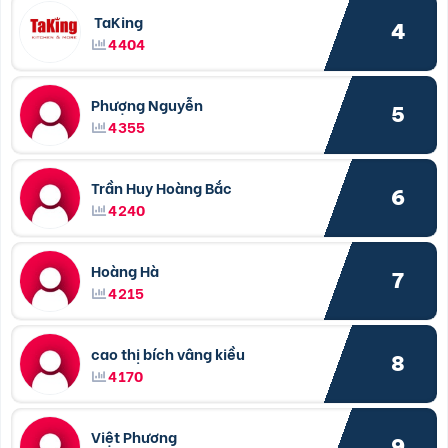
TaKing
4
4404
Phượng Nguyễn
5
4355
Trần Huy Hoàng Bắc
6
4240
Hoàng Hà
7
4215
cao thị bích vâng kiều
8
4170
Việt Phương
9