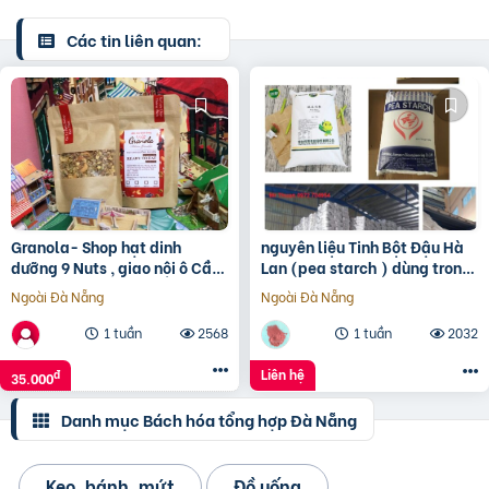
Các tin liên quan:
Granola- Shop hạt dinh
nguyên liệu Tinh Bột Đậu Hà
dưỡng 9 Nuts , giao nội ô Cần
Lan (pea starch ) dùng trong
Thơ
chế biến bún, miến, phở và
Ngoài Đà Nẵng
Ngoài Đà Nẵng
mì, bánh tráng
1 tuần
2568
1 tuần
2032
Liên hệ
đ
35.000
Danh mục Bách hóa tổng hợp Đà Nẵng
Kẹo, bánh, mứt
Đồ uống