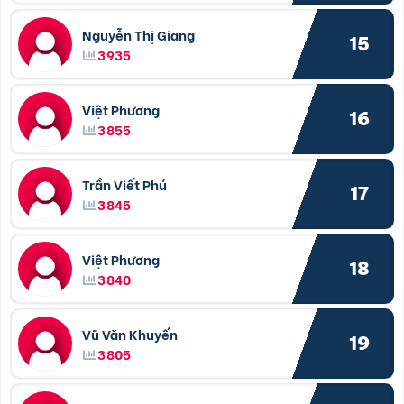
Nguyễn Thị Giang
15
3935
Việt Phương
16
3855
Trần Viết Phú
17
3845
Việt Phương
18
3840
Vũ Văn Khuyến
19
3805