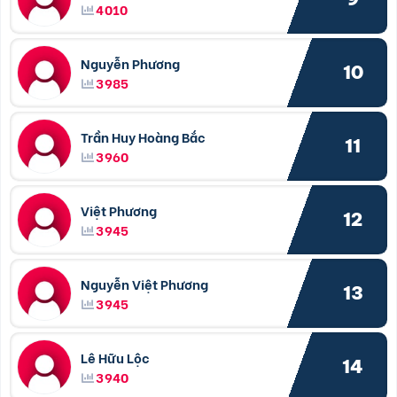
4010
Nguyễn Phương
10
3985
Trần Huy Hoàng Bắc
11
3960
Việt Phương
12
3945
Nguyễn Việt Phương
13
3945
Lê Hữu Lộc
14
3940