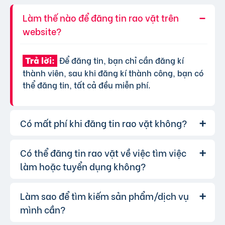
Làm thế nào để đăng tin rao vặt trên
website?
Để đăng tin, bạn chỉ cần đăng kí
Trả lời:
thành viên, sau khi đăng kí thành công, bạn có
thể đăng tin, tất cả đều miễn phí.
Có mất phí khi đăng tin rao vặt không?
Có thể đăng tin rao vặt về việc tìm việc
Chúng tôi cung cấp gói đăng tin miễn
Trả lời:
phí cơ bản cho tất cả người dùng. Tuy nhiên, để
làm hoặc tuyển dụng không?
tăng hiệu quả quảng cáo và được ưu tiên hiển
thị, bạn có thể lựa chọn các gói dịch vụ nâng
Làm sao để tìm kiếm sản phẩm/dịch vụ
Hoàn toàn có thể. Website của chúng
Trả lời:
cấp với chi phí hợp lý, xem thêm
phí dịch vụ tin
tôi hỗ trợ đăng tin tuyển dụng và tìm việc làm.
mình cần?
VIP
.
Bạn chỉ cần chọn đúng chuyên mục và điền đầy