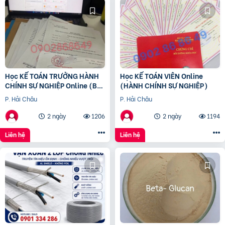
Học KẾ TOÁN TRƯỞNG HÀNH
Học KẾ TOÁN VIÊN Online
CHÍNH SỰ NGHIỆP Online (Bộ
(HÀNH CHÍNH SỰ NGHIỆP)
tài chính) cấp chứng chỉ để
P. Hải Châu
P. Hải Châu
bổ nhiệm
2 ngày
1206
2 ngày
1194
Liên hệ
Liên hệ