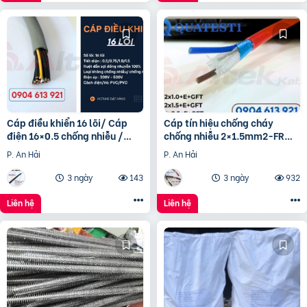
Cáp điều khiển 16 lõi/ Cáp
Cáp tín hiệu chống cháy
điện 16×0.5 chống nhiễu /
chống nhiễu 2×1.5mm2-FR
Control Cable SH -500
Altek Kabel
P. An Hải
P. An Hải
16×0.75 Altek Kabel
3 ngày
143
3 ngày
932
Liên hệ
Liên hệ