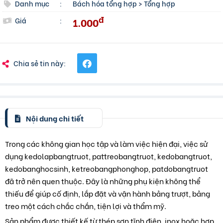
Danh mục
:
Bách hóa tổng hợp
>
Tổng hợp
đ
1.000
Giá
:
Chia sẻ tin này:
Nội dung chi tiết
Trong các không gian học tập và làm việc hiện đại, việc sử
dụng kedolapbangtruot, pattreobangtruot, kedobangtruot,
kedobanghocsinh, ketreobangphonghop, patdobangtruot
đã trở nên quen thuộc. Đây là những phụ kiện không thể
thiếu để giúp cố định, lắp đặt và vận hành bảng trượt, bảng
treo một cách chắc chắn, tiện lợi và thẩm mỹ.
Sản phẩm được thiết kế từ thép sơn tĩnh điện, inox hoặc hợp