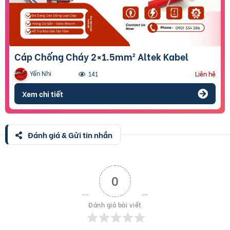
Cáp Chống Cháy 2×1.5mm² Altek Kabel
Yến Nhi
141
Liên hệ
Xem chi tiết
Đánh giá & Gửi tin nhắn
0
Đánh giá bài viết