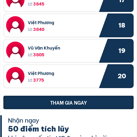
3845
Việt Phương
18
3840
Vũ Văn Khuyến
19
3805
Việt Phương
20
3775
THAM GIA NGAY
Nhận ngay
50 điểm tích lũy