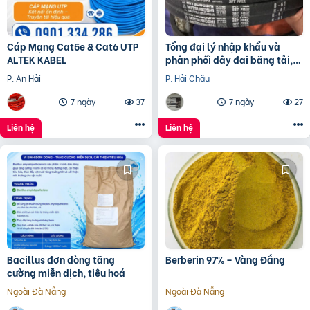
Cáp Mạng Cat5e & Cat6 UTP
Tổng đại lý nhập khẩu và
ALTEK KABEL
phân phối dây đai băng tải,
dây Curoa các loại
P. An Hải
P. Hải Châu
7 ngày
37
7 ngày
27
Liên hệ
Liên hệ
Bacillus đơn dòng tăng
Berberin 97% – Vàng Đắng
cường miễn dịch, tiêu hoá
Ngoài Đà Nẵng
Ngoài Đà Nẵng