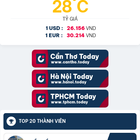
28°C
TỶ GIÁ
VND
1 USD :
26.156
VND
1 EUR :
30.214
TOP 20 THÀNH VIÊN