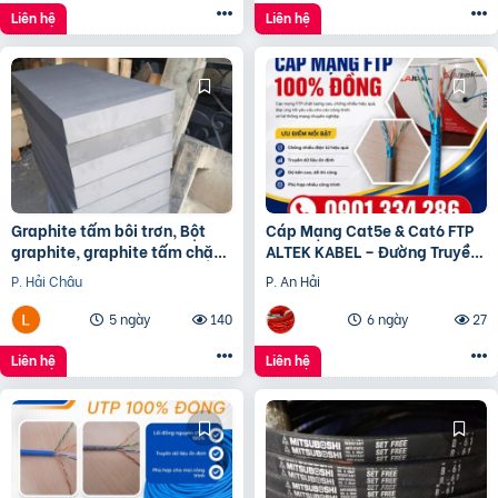
Liên hệ
Liên hệ
Graphite tấm bôi trơn, Bột
Cáp Mạng Cat5e & Cat6 FTP
graphite, graphite tấm chặn
ALTEK KABEL – Đường Truyền
đầu lò, điện cực graphite
Ổn Định, Chống Nhiễu Hiệu
P. Hải Châu
P. An Hải
Quả
5 ngày
140
6 ngày
27
Liên hệ
Liên hệ