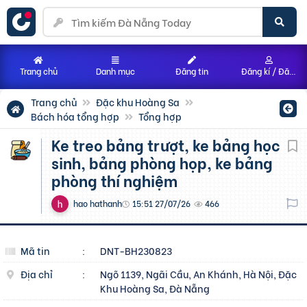
Trang chủ
Danh mục
Đăng tin
Đăng kí / Đăng nhập
Trang chủ
Đặc khu Hoàng Sa
Bách hóa tổng hợp
Tổng hợp
Ke treo bảng trượt, ke bảng học
sinh, bảng phòng họp, ke bảng
phòng thí nghiệm
hao hathanh
15:51 27/07/26
466
Mã tin
:
DNT-BH230823
Địa chỉ
:
Ngõ 1139, Ngãi Cầu, An Khánh, Hà Nội, Đặc
Khu Hoàng Sa, Đà Nẵng