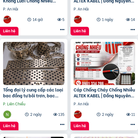
Không Lưới Chống Nhiễu
ALTEK KABEL | Đồng Nguyên
ALTEK KABEL | Đồng Nguyên
Chất 100%, Chất Lượng Cao
P. An Hải
P. An Hải
Chất 100%
14 giờ
5
1 ngày
14
Liên hệ
Liên hệ
Tổng đại lý cung cấp các loại
Cáp Chống Cháy Chống Nhiễu
bạc đồng tự bôi trơn, bạc
ALTEK KABEL | Đồng Nguyên
cầu, bạc Graphite
Chất 100%, Đảm Bảo An Toàn
P. Liên Chiểu
P. An Hải
Công Trình
2 ngày
135
2 ngày
11
Liên hệ
Liên hệ