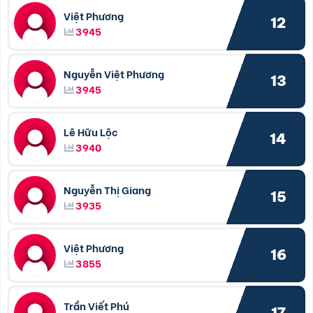
Việt Phương
12
3945
Nguyễn Việt Phương
13
3945
Lê Hữu Lộc
14
3940
Nguyễn Thị Giang
15
3935
Việt Phương
16
3855
Trần Viết Phú
17