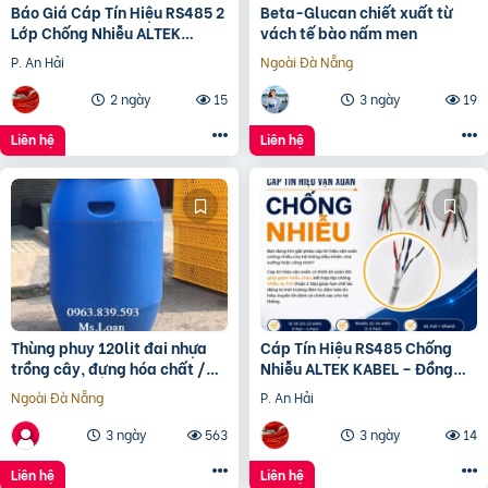
Báo Giá Cáp Tín Hiệu RS485 2
Beta-Glucan chiết xuất từ
Lớp Chống Nhiễu ALTEK
vách tế bào nấm men
KABEL | Đồng Nguyên Chất
P. An Hải
Ngoài Đà Nẵng
100%, Chống Nhiễu Tối
2 ngày
15
3 ngày
19
Liên hệ
Liên hệ
Thùng phuy 120lit đai nhựa
Cáp Tín Hiệu RS485 Chống
trồng cây, đựng hóa chất /
Nhiễu ALTEK KABEL – Đồng
0963 839 593 Ms.Loan
Nguyên Chất 100%, Truyền
Ngoài Đà Nẵng
P. An Hải
Tín Hiệu Ổn Định
3 ngày
563
3 ngày
14
Liên hệ
Liên hệ