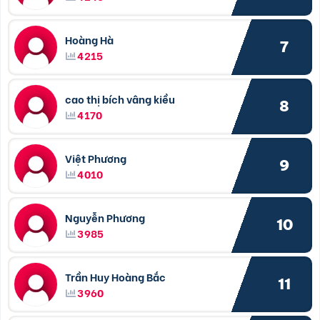
Hoàng Hà
7
4215
cao thị bích vâng kiều
8
4170
Việt Phương
9
4010
Nguyễn Phương
10
3985
Trần Huy Hoàng Bắc
11
3960