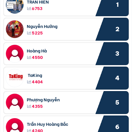
TRẦN HIỀN
1
6753
Nguyễn Hưởng
2
5225
Hoàng Hà
3
4550
TaKing
4
4404
Phượng Nguyễn
5
4355
Trần Huy Hoàng Bắc
6
4240