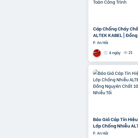
Cáp Chống Cháy Chố
ALTEK KABEL | Đồng
Chất 100%, Đảm Bảo
P. An Hải
Công Trình
21
4 ngày
Báo Giá Cáp Tín Hiệ
Lớp Chống Nhiễu AL
| Đồng Nguyên Chất
P. An Hải