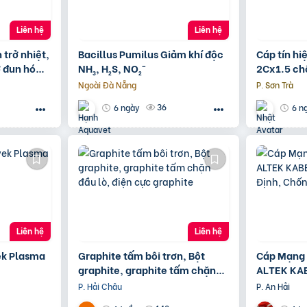
Liên hệ
Liên hệ
 trở nhiệt,
Bacillus Pumilus Giảm khí độc
Cáp tín hi
ở đun hóa
NH₃, H₂S, NO₂⁻
2Cx1.5 ch
g
Kabel – ph
Ngoài Đà Nẵng
P. Sơn Trà
Nẵng, HC
36
6 ngày
6 n
Liên hệ
Liên hệ
vek Plasma
Graphite tấm bôi trơn, Bột
Cáp Mạng 
graphite, graphite tấm chặn
ALTEK KAB
đầu lò, điện cực graphite
Ổn Định, 
P. Hải Châu
P. An Hải
Quả