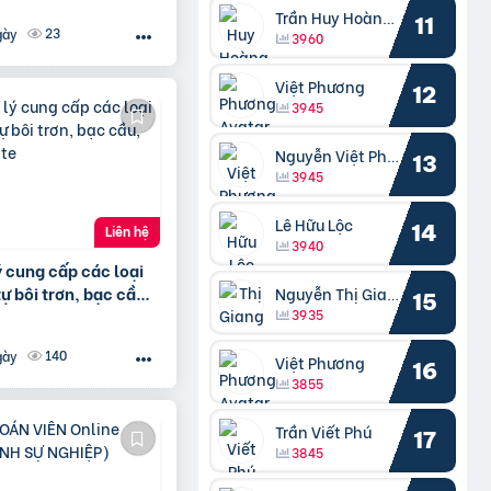
Trần Huy Hoàng Bắc
11
23
gày
3960
Việt Phương
12
3945
Nguyễn Việt Phương
13
3945
Lê Hữu Lộc
14
Liên hệ
3940
ý cung cấp các loại
ự bôi trơn, bạc cầu,
Nguyễn Thị Giang
15
ite
3935
140
gày
Việt Phương
16
3855
Trần Viết Phú
17
3845