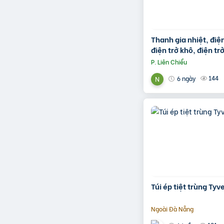
Thanh gia nhiệt, điện
điện trở khô, điện tr
chất, điện trở lò nun
P. Liên Chiểu
144
6 ngày
Túi ép tiệt trùng Ty
Ngoài Đà Nẵng