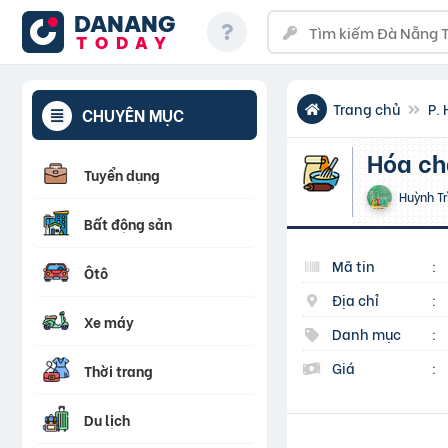
DANANG
TODAY
Trang chủ
P.
CHUYÊN MỤC
Hóa c
Tuyển dụng
Huỳnh Tr
Bất động sản
Mã tin
:
Ôtô
Địa chỉ
:
Xe máy
Danh mục
:
Giá
:
Thời trang
Du lịch