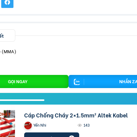
ết
e (MMA)
GỌI NGAY
NHẮN Z
Cáp Chống Cháy 2×1.5mm² Altek Kabel
Yến Nhi
143