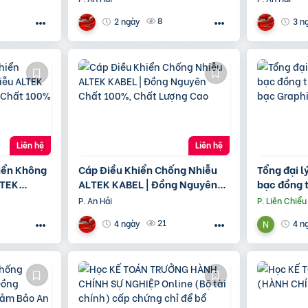
8
2 ngày
3 n
Liên hệ
Liên hệ
iển Không
Cáp Điều Khiển Chống Nhiễu
Tổng đại l
LTEK
ALTEK KABEL | Đồng Nguyên
bạc đồng t
n Chất
Chất 100%, Chất Lượng Cao
bạc Graph
P. An Hải
P. Liên Chiểu
21
4 ngày
4 n