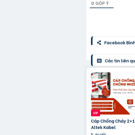
0
GÓP Ý
Facebook Bình 
Các tin liên q
Cáp Chống Cháy 2×
Altek Kabel
P. An Hải