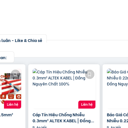
luận - Like & Chia sẻ
uan:
Liên hệ
Liên hệ
1.5mm²
Cáp Tín Hiệu Chống Nhiễu
Báo Giá C
0.3mm² ALTEK KABEL | Đồng
Nhiễu 0.2
Nguyên Chất 100%
Đồng Ngu
P. An Hải
P. An Hải