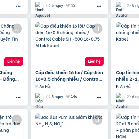
32
5 ngày
5 n
Liên hệ
Liên hệ
 Chống
Cáp điều khiển 16 lõi/ Cáp điện
Cáp tín h
– Đồng
16×0.5 chống nhiễu / Control
nhiễu 2×1
ruyền Tín
Cable SH -500 16×0.75 Altek
Kabel
P. An Hải
P. An Hải
Kabel
146
5 ngày
6 n