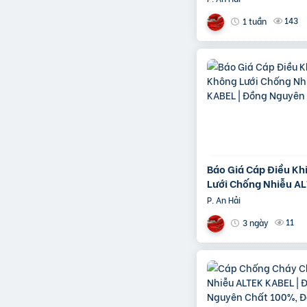
143
1 tuần
Báo Giá Cáp Điều Kh
Lưới Chống Nhiễu A
KABEL | Đồng Nguyê
P. An Hải
100%
11
3 ngày