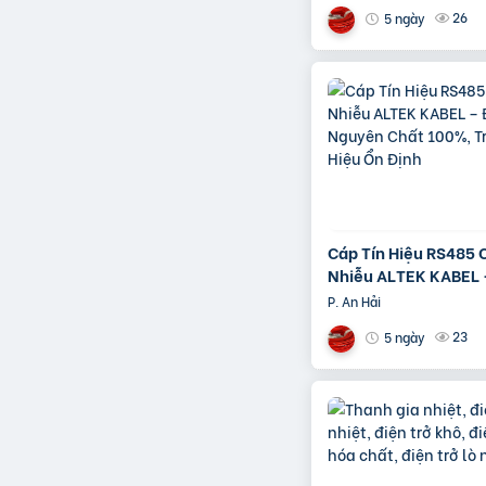
Chống Nhiễu Tối
26
5 ngày
Cáp Tín Hiệu RS485
Nhiễu ALTEK KABEL 
Nguyên Chất 100%, T
P. An Hải
Hiệu Ổn Định
23
5 ngày