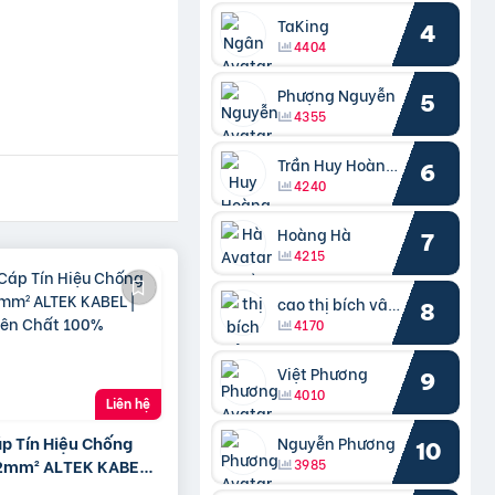
TaKing
4
4404
Phượng Nguyễn
5
4355
Trần Huy Hoàng Bắc
6
4240
Hoàng Hà
7
4215
cao thị bích vâng kiều
8
4170
Việt Phương
9
4010
Liên hệ
áp Tín Hiệu Chống
Nguyễn Phương
10
2mm² ALTEK KABEL |
3985
yên Chất 100%