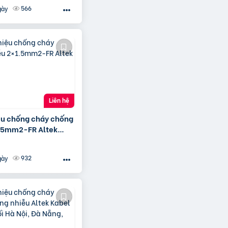
566
gày
Liên hệ
iệu chống cháy chống
.5mm2-FR Altek
932
gày