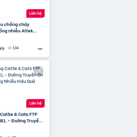
Liên hệ
ệu chống cháy
ống nhiễu Altek
ân phối Hà Nội, Đà
M
134
gày
Liên hệ
Cat5e & Cat6 FTP
EL – Đường Truyền
Chống Nhiễu Hiệu