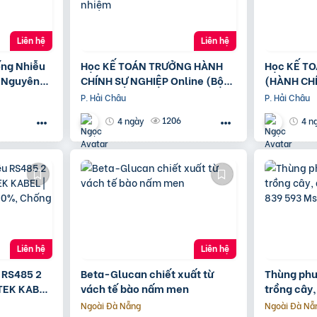
Liên hệ
Liên hệ
ng Nhiễu
Học KẾ TOÁN TRƯỞNG HÀNH
Học KẾ TO
 Nguyên
CHÍNH SỰ NGHIỆP Online (Bộ
(HÀNH CH
 An Toàn
tài chính) cấp chứng chỉ để bổ
P. Hải Châu
P. Hải Châu
nhiệm
1206
4 ngày
4 n
Liên hệ
Liên hệ
u RS485 2
Beta-Glucan chiết xuất từ
Thùng phu
TEK KABEL
vách tế bào nấm men
trồng cây,
 100%,
0963 839 
Ngoài Đà Nẵng
Ngoài Đà Nẵ