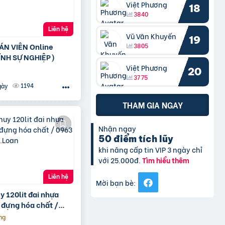
Việt Phương
18
3840
Liên hệ
Vũ Văn Khuyến
19
ÁN VIÊN Online
3805
ÍNH SỰ NGHIỆP)
Việt Phương
20
3775
1194
gày
THAM GIA NGAY
Nhận ngay
50 điểm tích lũy
khi nâng cấp tin VIP 3 ngày chỉ
với 25.000đ.
Tìm hiểu thêm
Liên hệ
Mời bạn bè:
y 120lit đai nhựa
 đựng hóa chất /
593 Ms.Loan
ng