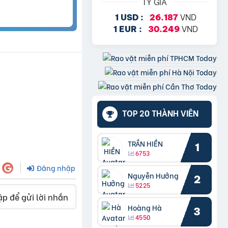
TỶ GIÁ
VND
1 USD :
26.187
VND
1 EUR :
30.249
TOP 20 THÀNH VIÊN
TRẦN HIỀN
1
6753
Đăng nhập
Nguyễn Hưởng
2
5225
p để gửi lời nhắn
Hoàng Hà
3
4550