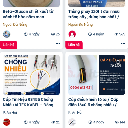
Beta-Glucan chiết xuất từ
Thùng phuy 120lit đai nhựa
vách tế bào nấm men
trồng cây, đựng hóa chất /
0963 839 593 Ms.Loan
Ngoài Đà Nẵng
Ngoài Đà Nẵng
4 ngày
26
4 ngày
565
Liên hệ
Liên hệ
Cáp Tín Hiệu RS485 Chống
Cáp điều khiển 16 lõi/ Cáp
Nhiễu ALTEK KABEL – Đồng
điện 16×0.5 chống nhiễu /
Nguyên Chất 100%, Truyền
Control Cable SH -500
P. An Hải
P. An Hải
Tín Hiệu Ổn Định
16×0.75 Altek Kabel
4 ngày
21
4 ngày
144