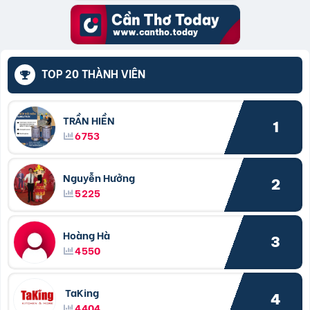
TOP 20 THÀNH VIÊN
TRẦN HIỀN
1
6753
Nguyễn Hưởng
2
5225
Hoàng Hà
3
4550
TaKing
4
4404