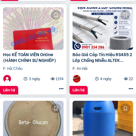
Học KẾ TOÁN VIÊN Online
Báo Giá Cáp Tín Hiệu RS485 2
(HÀNH CHÍNH SỰ NGHIỆP)
Lớp Chống Nhiễu ALTEK
KABEL | Đồng Nguyên Chất
P. Hải Châu
P. An Hải
100%, Chống Nhiễu Tối
3 ngày
1194
4 ngày
22
Liên hệ
Liên hệ