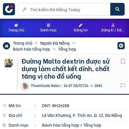
Trang chủ
Danh mục
Đăng tin
Đăng kí / Đăng nhập
Trang chủ
Ngoài Đà Nẵng
Bách hóa tổng hợp
Tổng hợp
đường Malto dextrin được sử
dụng làm chất kết dính, chất
tăng vị cho đồ uống
Thuanfoods Neko
16:07 28/07/26
2041
Mã tin
:
DNT-BH26158
Địa chỉ
:
Lê Văn Khương, P. Thới An, Q. 12, Đà Nẵng
Danh mục
:
Bách hóa tổng hợp
>
Tổng hợp