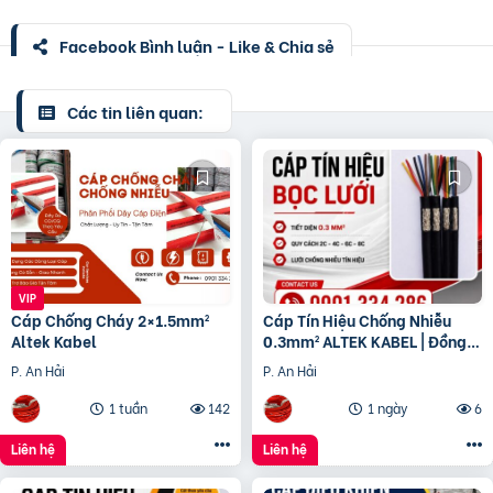
Facebook Bình luận - Like & Chia sẻ
Các tin liên quan:
Cáp Chống Cháy 2×1.5mm²
Cáp Tín Hiệu Chống Nhiễu
Altek Kabel
0.3mm² ALTEK KABEL | Đồng
Nguyên Chất 100%
P. An Hải
P. An Hải
1 tuần
142
1 ngày
6
Liên hệ
Liên hệ