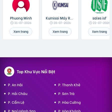
Phuong Minh
Kumisai Máy Rửa Xe
sales isf
31-07-2026
28-07-2026
22-07-2026
Xem trang
Xem trang
Xem trang
Top Khu Vực Nổi Bật
P. An Hải
P. Thanh Khê
P. Hải Châu
P. Sơn Trà
P. Cẩm Lệ
P. Hòa Cường
P. Ngũ Hành Sơn
P. Hòa Khánh