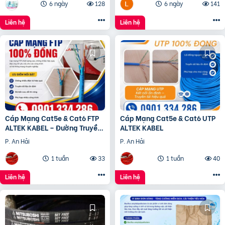
6 ngày
128
6 ngày
141
Liên hệ
Liên hệ
Cáp Mạng Cat5e & Cat6 FTP
Cáp Mạng Cat5e & Cat6 UTP
ALTEK KABEL – Đường Truyền
ALTEK KABEL
Ổn Định, Chống Nhiễu Hiệu
P. An Hải
P. An Hải
Quả
1 tuần
33
1 tuần
40
Liên hệ
Liên hệ