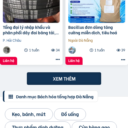
Tổng đại lý nhập khẩu và
Bacillus đơn dòng tăng
phân phối dây đai băng tải,
cường miễn dịch, tiêu hoá
dây Curoa các loại
P. Hải Châu
Ngoài Đà Nẵng
1 tuần
34
1 tuần
39
Liên hệ
Liên hệ
XEM THÊM
Danh mục Bách hóa tổng hợp Đà Nẵng
Kẹo, bánh, mứt
Đồ uống
Thực phẩm dinh dưỡng
Cửa hàng gạo