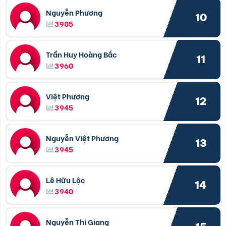
Nguyễn Phương
10
3985
Trần Huy Hoàng Bắc
11
3960
Việt Phương
12
3945
Nguyễn Việt Phương
13
3945
Lê Hữu Lộc
14
3940
Nguyễn Thị Giang