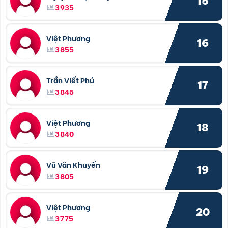
15
3935
Việt Phương
16
3855
Trần Viết Phú
17
3845
Việt Phương
18
3840
Vũ Văn Khuyến
19
3805
Việt Phương
20
3775