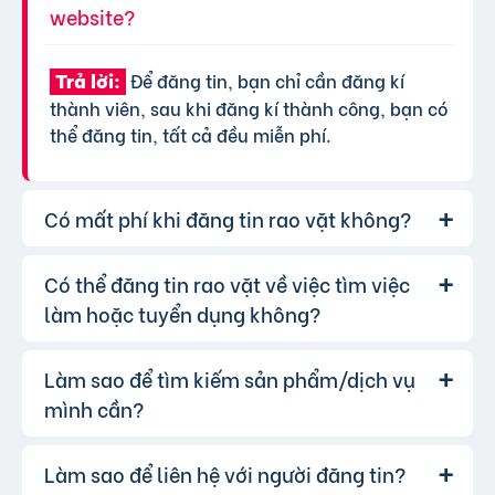
website?
Để đăng tin, bạn chỉ cần đăng kí
Trả lời:
thành viên, sau khi đăng kí thành công, bạn có
thể đăng tin, tất cả đều miễn phí.
Có mất phí khi đăng tin rao vặt không?
Có thể đăng tin rao vặt về việc tìm việc
Chúng tôi cung cấp gói đăng tin miễn
Trả lời:
phí cơ bản cho tất cả người dùng. Tuy nhiên, để
làm hoặc tuyển dụng không?
tăng hiệu quả quảng cáo và được ưu tiên hiển
thị, bạn có thể lựa chọn các gói dịch vụ nâng
Làm sao để tìm kiếm sản phẩm/dịch vụ
Hoàn toàn có thể. Website của chúng
Trả lời:
cấp với chi phí hợp lý, xem thêm
phí dịch vụ tin
tôi hỗ trợ đăng tin tuyển dụng và tìm việc làm.
mình cần?
VIP
.
Bạn chỉ cần chọn đúng chuyên mục và điền đầy
đủ thông tin.
Làm sao để liên hệ với người đăng tin?
Bạn có thể sử dụng công cụ tìm kiếm
Trả lời: