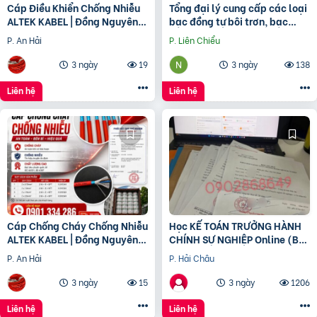
Cáp Điều Khiển Chống Nhiễu
Tổng đại lý cung cấp các loại
ALTEK KABEL | Đồng Nguyên
bạc đồng tự bôi trơn, bạc
Chất 100%, Chất Lượng Cao
cầu, bạc Graphite
P. An Hải
P. Liên Chiểu
3 ngày
19
3 ngày
138
Liên hệ
Liên hệ
Cáp Chống Cháy Chống Nhiễu
Học KẾ TOÁN TRƯỞNG HÀNH
ALTEK KABEL | Đồng Nguyên
CHÍNH SỰ NGHIỆP Online (Bộ
Chất 100%, Đảm Bảo An Toàn
tài chính) cấp chứng chỉ để
P. An Hải
P. Hải Châu
Công Trình
bổ nhiệm
3 ngày
15
3 ngày
1206
Liên hệ
Liên hệ