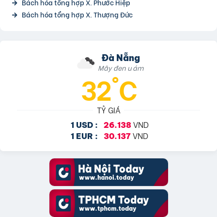
Bách hóa tổng hợp X. Phước Hiệp
Bách hóa tổng hợp X. Thượng Đức
Đà Nẵng
Mây đen u ám
32°C
TỶ GIÁ
VND
1 USD :
26.138
VND
1 EUR :
30.137