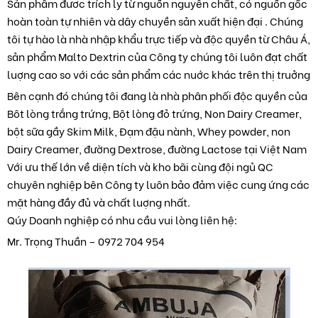
Sản phẩm đươc trích ly từ nguồn nguyên chất, có nguồn gốc
hoàn toàn tự nhiên và dây chuyền sản xuất hiện đại . Chúng
tôi tự hào là nhà nhập khẩu trực tiếp và độc quyền từ Châu Á,
sản phẩm Malto Dextrin của Công ty chúng tôi luôn đạt chất
luợng cao so với các sản phẩm các nuớc khác trên thị truởng
Bên cạnh đó chúng tôi đang là nhà phân phối độc quyền của
Bôt lòng trắng trứng, Bột lòng đỏ trứng, Non Dairy Creamer,
bột sữa gầy Skim Milk, Đạm đậu nành, Whey powder, non
Dairy Creamer, đường Dextrose, đường Lactose tại Việt Nam
Với ưu thế lớn về diện tích và kho bãi cùng đội ngủ QC
chuyên nghiệp bên Công ty luôn bảo đảm việc cung ứng các
mặt hàng đầy đủ và chất luợng nhất.
Qúy Doanh nghiệp có nhu cầu vui lòng liên hệ:
Mr. Trọng Thuần – 0972 704 954