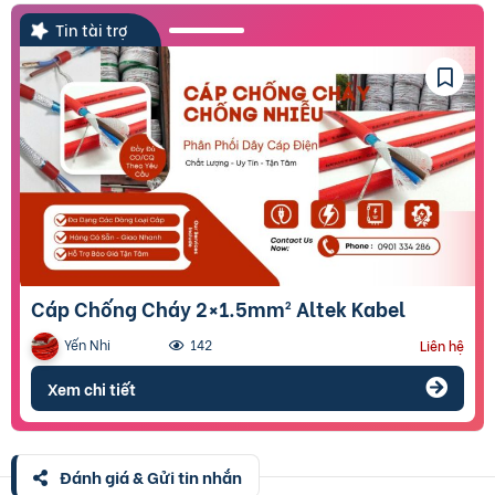
Tin tài trợ
Cáp Chống Cháy 2×1.5mm² Altek Kabel
Yến Nhi
142
Liên hệ
Xem chi tiết
Đánh giá & Gửi tin nhắn