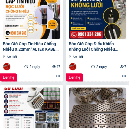
Báo Giá Cáp Tín Hiệu Chống
Báo Giá Cáp Điều Khiển
Nhiễu 0.22mm² ALTEK KABEL |
Không Lưới Chống Nhiễu
Đồng Nguyên Chất 100%
ALTEK KABEL | Đồng Nguyên
P. An Hải
P. An Hải
Chất 100%
2 ngày
17
2 ngày
7
Liên hệ
Liên hệ