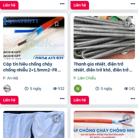
Liên hệ
Liên hệ
Cáp tín hiệu chống cháy
Thanh gia nhiệt, điện trở
chống nhiễu 2×1.5mm2-FR
nhiệt, điện trở khô, điện trở
Altek Kabel
đun hóa chất, điện trở lò nung
P. An Hải
P. Liên Chiểu
5 ngày
932
5 ngày
141
Liên hệ
Liên hệ