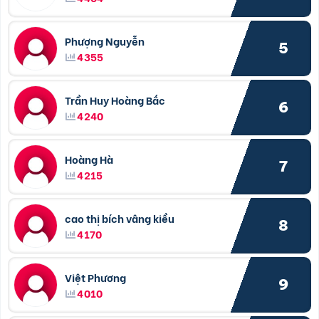
Phượng Nguyễn
5
4355
Trần Huy Hoàng Bắc
6
4240
Hoàng Hà
7
4215
cao thị bích vâng kiều
8
4170
Việt Phương
9
4010