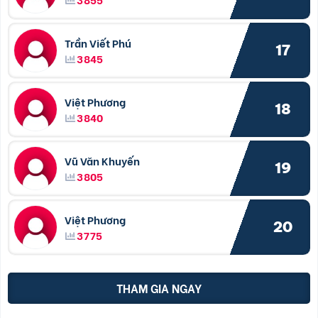
Trần Viết Phú
17
3845
Việt Phương
18
3840
Vũ Văn Khuyến
19
3805
Việt Phương
20
3775
THAM GIA NGAY