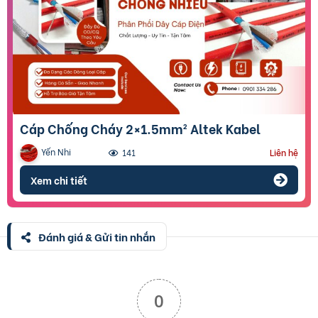
Cáp Chống Cháy 2×1.5mm² Altek Kabel
Yến Nhi
141
Liên hệ
Xem chi tiết
Đánh giá & Gửi tin nhắn
0