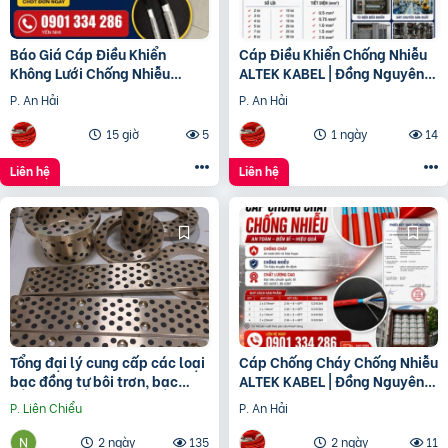
Báo Giá Cáp Điều Khiển
Cáp Điều Khiển Chống Nhiễu
Không Lưới Chống Nhiễu
ALTEK KABEL | Đồng Nguyên
ALTEK KABEL | Đồng Nguyên
Chất 100%, Chất Lượng Cao
P. An Hải
P. An Hải
Chất 100%
15 giờ
5
1 ngày
14
Liên hệ
Liên hệ
Tổng đại lý cung cấp các loại
Cáp Chống Cháy Chống Nhiễu
bạc đồng tự bôi trơn, bạc
ALTEK KABEL | Đồng Nguyên
cầu, bạc Graphite
Chất 100%, Đảm Bảo An Toàn
P. Liên Chiểu
P. An Hải
Công Trình
2 ngày
135
2 ngày
11