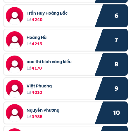
Trần Huy Hoàng Bắc
6
4240
Hoàng Hà
7
4215
cao thị bích vâng kiều
8
4170
Việt Phương
9
4010
Nguyễn Phương
10
3985