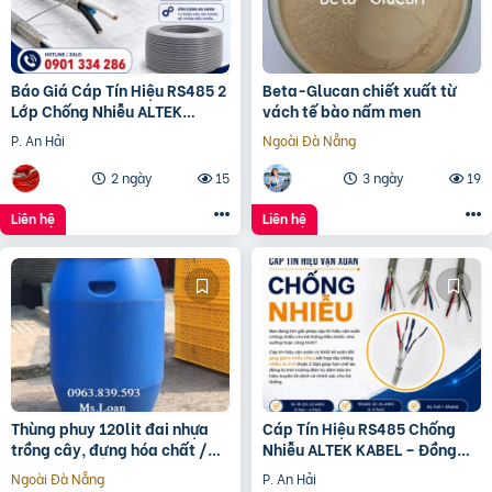
Báo Giá Cáp Tín Hiệu RS485 2
Beta-Glucan chiết xuất từ
Lớp Chống Nhiễu ALTEK
vách tế bào nấm men
KABEL | Đồng Nguyên Chất
P. An Hải
Ngoài Đà Nẵng
100%, Chống Nhiễu Tối
2 ngày
15
3 ngày
19
Liên hệ
Liên hệ
Thùng phuy 120lit đai nhựa
Cáp Tín Hiệu RS485 Chống
trồng cây, đựng hóa chất /
Nhiễu ALTEK KABEL – Đồng
0963 839 593 Ms.Loan
Nguyên Chất 100%, Truyền
Ngoài Đà Nẵng
P. An Hải
Tín Hiệu Ổn Định