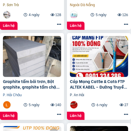
Kabel – phân phối Hà Nội, Đà
P. Sơn Trà
Ngoài Đà Nẵng
Nẵng, HCM
4 ngày
128
5 ngày
126
Liên hệ
Liên hệ
Graphite tấm bôi trơn, Bột
Cáp Mạng Cat5e & Cat6 FTP
graphite, graphite tấm chặn
ALTEK KABEL – Đường Truyền
đầu lò, điện cực graphite
Ổn Định, Chống Nhiễu Hiệu
P. Hải Châu
P. An Hải
Quả
5 ngày
140
6 ngày
27
Liên hệ
Liên hệ