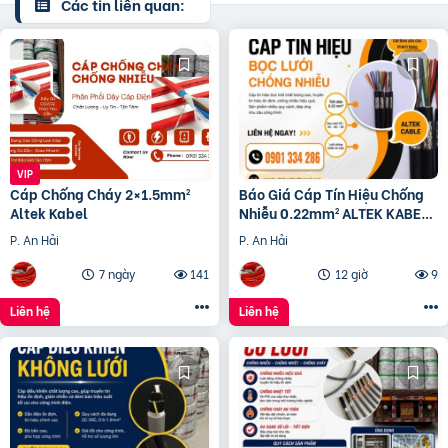
Các tin liên quan:
Cáp Chống Cháy 2×1.5mm²
Báo Giá Cáp Tín Hiệu Chống
Altek Kabel
Nhiễu 0.22mm² ALTEK KABEL |
Đồng Nguyên Chất 100%
P. An Hải
P. An Hải
7 ngày
141
12 giờ
9
Liên hệ
Liên hệ