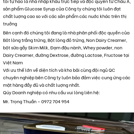
tôi tự hào là nhà nhập khẩu trực tiếp và độc quyền từ Châu Á,
sản phẩm Glucose Syrup của Công ty chúng tôi luôn đạt
chất luợng cao so với các sản phẩm các nuớc khác trên thị
truởng
Bên cạnh đó chúng tôi đang là nhà phân phối độc quyền của
Bôt lòng trắng trứng, Bột lòng đỏ trứng, Non Dairy Creamer,
bột sữa gầy Skim Milk, Đạm đậu nành, Whey powder, non
Dairy Creamer, đường Dextrose, đường Lactose, Fructose tại
Việt Nam
Với ưu thế lớn về diện tích và kho bãi cùng đội ngủ QC
chuyên nghiệp bên Công ty luôn bảo đảm việc cung ứng các
mặt hàng đầy đủ và chất luợng nhất.
Qúy Doanh nghiệp có nhu cầu vui lòng liên hệ:
Mr. Trọng Thuần – 0972 704 954