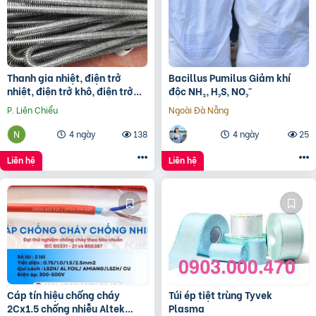
Thanh gia nhiệt, điện trở
Bacillus Pumilus Giảm khí
nhiệt, điện trở khô, điện trở
độc NH₃, H₂S, NO₂⁻
đun hóa chất, điện trở lò nung
P. Liên Chiểu
Ngoài Đà Nẵng
4 ngày
138
4 ngày
25
Liên hệ
Liên hệ
Cáp tín hiệu chống cháy
Túi ép tiệt trùng Tyvek
2Cx1.5 chống nhiễu Altek
Plasma