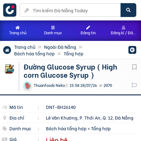
Trang chủ
Danh mục
Đăng tin
Đăng kí / Đăng nhập
Trang chủ
Ngoài Đà Nẵng
Bách hóa tổng hợp
Tổng hợp
đường Glucose Syrup ( High
corn Glucose Syrup )
Thuanfoods Neko
15:58 28/07/26
2070
Mã tin
:
DNT-BH26140
Địa chỉ
:
Lê Văn Khương, P. Thới An, Q. 12, Đà Nẵng
Danh mục
:
Bách hóa tổng hợp
>
Tổng hợp
Liên hệ
Giá
: