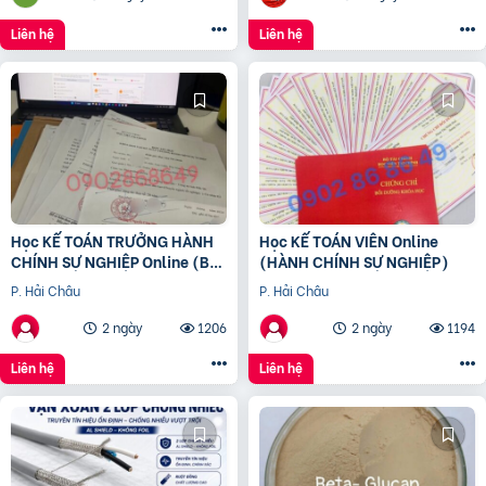
Liên hệ
Liên hệ
Học KẾ TOÁN TRƯỞNG HÀNH
Học KẾ TOÁN VIÊN Online
CHÍNH SỰ NGHIỆP Online (Bộ
(HÀNH CHÍNH SỰ NGHIỆP)
tài chính) cấp chứng chỉ để
P. Hải Châu
P. Hải Châu
bổ nhiệm
2 ngày
1206
2 ngày
1194
Liên hệ
Liên hệ