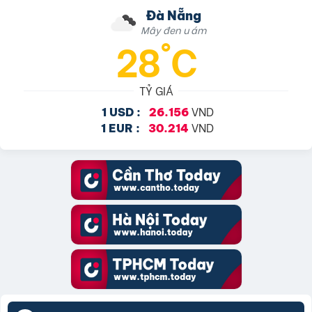
Đà Nẵng
Mây đen u ám
28°C
TỶ GIÁ
VND
1 USD :
26.156
VND
1 EUR :
30.214