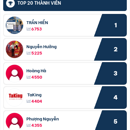
TOP 20 THÀNH VIÊN
TRẦN HIỀN
1
6753
Nguyễn Hưởng
2
5225
Hoàng Hà
3
4550
TaKing
4
4404
Phượng Nguyễn
5
4355