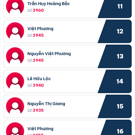
Trần Huy Hoàng Bắc
11
3960
Việt Phương
12
3945
Nguyễn Việt Phương
13
3945
Lê Hữu Lộc
14
3940
Nguyễn Thị Giang
15
3935
Việt Phương
16
3855