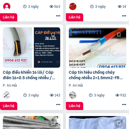
3 ngày
563
3 ngày
14
Liên hệ
Liên hệ
Cáp điều khiển 16 lõi/ Cáp
Cáp tín hiệu chống cháy
điện 16×0.5 chống nhiễu /
chống nhiễu 2×1.5mm2-FR
Control Cable SH -500
Altek Kabel
P. An Hải
P. An Hải
16×0.75 Altek Kabel
3 ngày
143
3 ngày
932
Liên hệ
Liên hệ