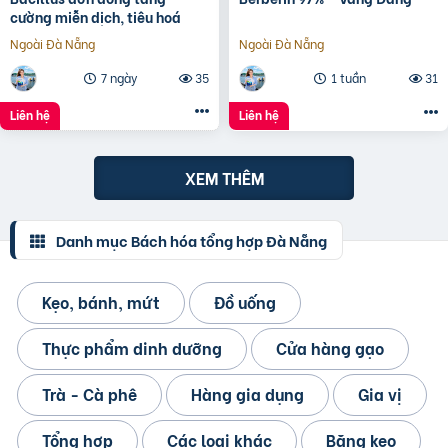
cường miễn dịch, tiêu hoá
Ngoài Đà Nẵng
Ngoài Đà Nẵng
7 ngày
35
1 tuần
31
Liên hệ
Liên hệ
XEM THÊM
Danh mục Bách hóa tổng hợp Đà Nẵng
Kẹo, bánh, mứt
Đồ uống
Thực phẩm dinh dưỡng
Cửa hàng gạo
Trà - Cà phê
Hàng gia dụng
Gia vị
Tổng hợp
Các loại khác
Băng keo