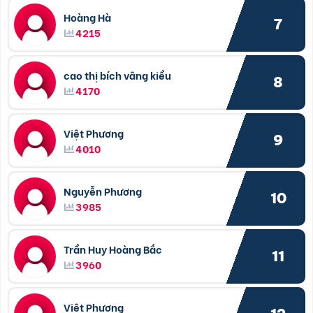
Hoàng Hà
7
4215
cao thị bích vâng kiều
8
4170
Việt Phương
9
4010
Nguyễn Phương
10
3985
Trần Huy Hoàng Bắc
11
3960
Việt Phương