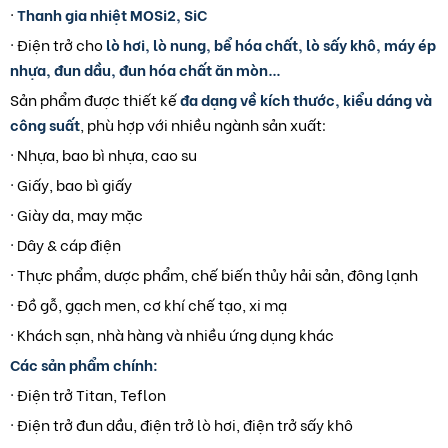
·
Thanh gia nhiệt MOSi2, SiC
· Điện trở cho
lò hơi, lò nung, bể hóa chất, lò sấy khô, máy ép
nhựa, đun dầu, đun hóa chất ăn mòn…
Sản phẩm được thiết kế
đa dạng về kích thước, kiểu dáng và
công suất
, phù hợp với nhiều ngành sản xuất:
· Nhựa, bao bì nhựa, cao su
· Giấy, bao bì giấy
· Giày da, may mặc
· Dây & cáp điện
· Thực phẩm, dược phẩm, chế biến thủy hải sản, đông lạnh
· Đồ gỗ, gạch men, cơ khí chế tạo, xi mạ
· Khách sạn, nhà hàng và nhiều ứng dụng khác
Các sản phẩm chính:
· Điện trở Titan, Teflon
· Điện trở đun dầu, điện trở lò hơi, điện trở sấy khô