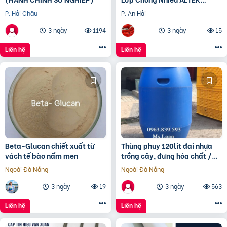
KABEL | Đồng Nguyên Chất
P. Hải Châu
P. An Hải
100%, Chống Nhiễu Tối
3 ngày
1194
3 ngày
15
Liên hệ
Liên hệ
Beta-Glucan chiết xuất từ
Thùng phuy 120lit đai nhựa
vách tế bào nấm men
trồng cây, đựng hóa chất /
0963 839 593 Ms.Loan
Ngoài Đà Nẵng
Ngoài Đà Nẵng
3 ngày
19
3 ngày
563
Liên hệ
Liên hệ