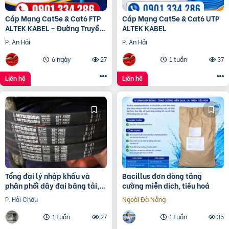
Cáp Mạng Cat5e & Cat6 FTP
Cáp Mạng Cat5e & Cat6 UTP
ALTEK KABEL – Đường Truyền
ALTEK KABEL
Ổn Định, Chống Nhiễu Hiệu
P. An Hải
P. An Hải
Quả
6 ngày
27
1 tuần
37
Liên hệ
Liên hệ
Tổng đại lý nhập khẩu và
Bacillus đơn dòng tăng
phân phối dây đai băng tải,
cường miễn dịch, tiêu hoá
dây Curoa các loại
P. Hải Châu
Ngoài Đà Nẵng
1 tuần
27
1 tuần
35