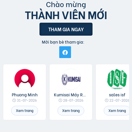
Chào mừng
THÀNH VIÊN MỚI
THAM GIA NGAY
Mời bạn bè tham gia:
Phuong Minh
Kumisai Máy Rửa Xe
sales isf
31-07-2026
28-07-2026
22-07-2026
Xem trang
Xem trang
Xem trang