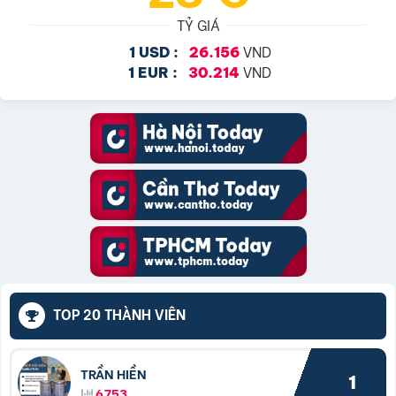
TỶ GIÁ
VND
1 USD :
26.156
VND
1 EUR :
30.214
TOP 20 THÀNH VIÊN
TRẦN HIỀN
1
6753