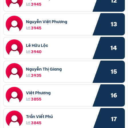
12
3945
Nguyễn Việt Phương
13
3945
Lê Hữu Lộc
14
3940
Nguyễn Thị Giang
15
3935
Việt Phương
16
3855
Trần Viết Phú
17
3845