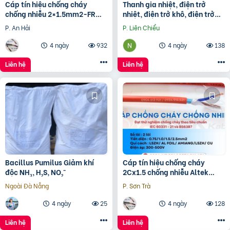
Cáp tín hiệu chống cháy
Thanh gia nhiệt, điện trở
chống nhiễu 2×1.5mm2-FR
nhiệt, điện trở khô, điện trở
Altek Kabel
đun hóa chất, điện trở lò nung
P. An Hải
P. Liên Chiểu
4 ngày
932
4 ngày
138
Liên hệ
Liên hệ
Bacillus Pumilus Giảm khí
Cáp tín hiệu chống cháy
độc NH₃, H₂S, NO₂⁻
2Cx1.5 chống nhiễu Altek
Kabel – phân phối Hà Nội, Đà
Ngoài Đà Nẵng
P. Sơn Trà
Nẵng, HCM
4 ngày
25
4 ngày
128
Liên hệ
Liên hệ