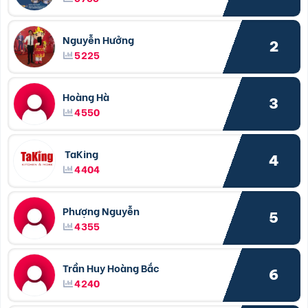
Nguyễn Hưởng
2
5225
Hoàng Hà
3
4550
TaKing
4
4404
Phượng Nguyễn
5
4355
Trần Huy Hoàng Bắc
6
4240