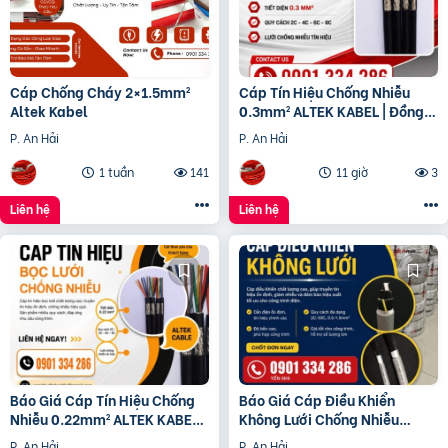
Cáp Chống Cháy 2×1.5mm²
Cáp Tín Hiệu Chống Nhiễu
Altek Kabel
0.3mm² ALTEK KABEL | Đồng
Nguyên Chất 100%
P. An Hải
P. An Hải
1 tuần
141
11 giờ
3
Liên hệ
Liên hệ
Báo Giá Cáp Tín Hiệu Chống
Báo Giá Cáp Điều Khiển
Nhiễu 0.22mm² ALTEK KABEL |
Không Lưới Chống Nhiễu
Đồng Nguyên Chất 100%
ALTEK KABEL | Đồng Nguyên
P. An Hải
P. An Hải