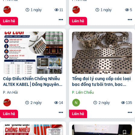
Chất 100%
1 ngày
11
1 ngày
5
Liên hệ
Liên hệ
Cáp Điều Khiển Chống Nhiễu
Tổng đại lý cung cấp các loại
ALTEK KABEL | Đồng Nguyên
bạc đồng tự bôi trơn, bạc
Chất 100%, Chất Lượng Cao
cầu, bạc Graphite
P. An Hải
P. Liên Chiểu
2 ngày
14
2 ngày
135
Liên hệ
Liên hệ