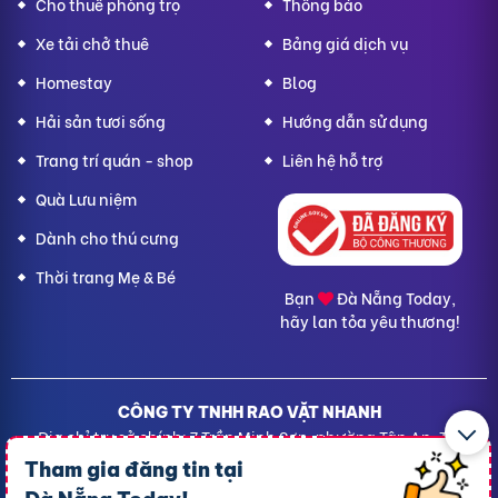
Cho thuê phòng trọ
Thông báo
Xe tải chở thuê
Bảng giá dịch vụ
Homestay
Blog
Hải sản tươi sống
Hướng dẫn sử dụng
Trang trí quán - shop
Liên hệ hỗ trợ
Quà Lưu niệm
Dành cho thú cưng
Thời trang Mẹ & Bé
Bạn
Đà Nẵng Today,
hãy lan tỏa yêu thương!
CÔNG TY TNHH RAO VẶT NHANH
Địa chỉ trụ sở chính: 7 Trần Minh Sơn, phường Tân An, TP.
Cần Thơ
Tham gia đăng tin tại
Giấy CNĐKDN: 1801717351 – Ngày cấp: 24/01/2022 - Cơ