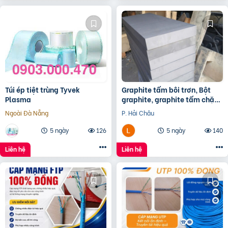
Túi ép tiệt trùng Tyvek
Graphite tấm bôi trơn, Bột
Plasma
graphite, graphite tấm chặn
đầu lò, điện cực graphite
Ngoài Đà Nẵng
P. Hải Châu
5 ngày
126
5 ngày
140
Liên hệ
Liên hệ