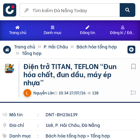
Trang chủ
Danh mục
Đăng tin
Đăng kí / Đăng nhập
Trang chủ
P. Hải Châu
Bách hóa tổng hợp
Tổng hợp
Điện trở TITAN, TEFLON “Đun
hóa chất, đun dầu, máy ép
nhựa”
Nguyễn Lân
10:34 27/07/26
138
Mã tin
:
DNT-BH236139
Địa chỉ
:
168, P. Hải Châu, Đà Nẵng
Danh mục
:
Bách hóa tổng hợp
>
Tổng hợp