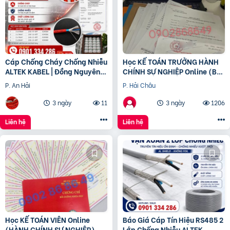
Cáp Chống Cháy Chống Nhiễu
Học KẾ TOÁN TRƯỞNG HÀNH
ALTEK KABEL | Đồng Nguyên
CHÍNH SỰ NGHIỆP Online (Bộ
Chất 100%, Đảm Bảo An Toàn
tài chính) cấp chứng chỉ để
P. An Hải
P. Hải Châu
Công Trình
bổ nhiệm
3 ngày
11
3 ngày
1206
Liên hệ
Liên hệ
Học KẾ TOÁN VIÊN Online
Báo Giá Cáp Tín Hiệu RS485 2
(HÀNH CHÍNH SỰ NGHIỆP)
Lớp Chống Nhiễu ALTEK