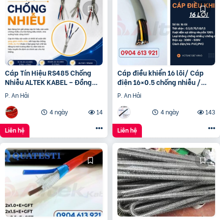
Cáp Tín Hiệu RS485 Chống
Cáp điều khiển 16 lõi/ Cáp
Nhiễu ALTEK KABEL – Đồng
điện 16×0.5 chống nhiễu /
Nguyên Chất 100%, Truyền
Control Cable SH -500
P. An Hải
P. An Hải
Tín Hiệu Ổn Định
16×0.75 Altek Kabel
4 ngày
14
4 ngày
143
Liên hệ
Liên hệ