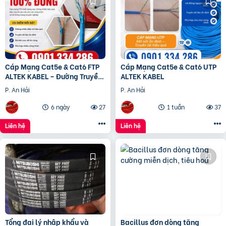
Cáp Mạng Cat5e & Cat6 FTP
Cáp Mạng Cat5e & Cat6 UTP
ALTEK KABEL – Đường Truyền
ALTEK KABEL
Ổn Định, Chống Nhiễu Hiệu
P. An Hải
P. An Hải
Quả
6 ngày
27
1 tuần
37
Liên hệ
Liên hệ
Tổng đại lý nhập khẩu và
Bacillus đơn dòng tăng