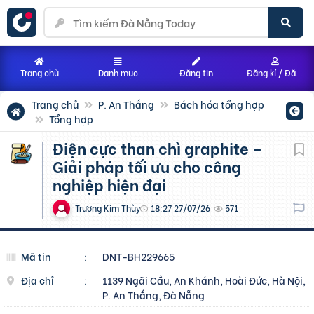
Trang chủ
Danh mục
Đăng tin
Đăng kí / Đăng nhập
Trang chủ
P. An Thắng
Bách hóa tổng hợp
Tổng hợp
Điện cực than chì graphite –
Giải pháp tối ưu cho công
nghiệp hiện đại
Trương Kim Thùy
18:27 27/07/26
571
Mã tin
:
DNT-BH229665
Địa chỉ
:
1139 Ngãi Cầu, An Khánh, Hoài Đức, Hà Nội,
P. An Thắng, Đà Nẵng