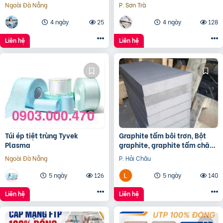
Kabel – phân phối Hà Nội, Đà
Ngoài Đà Nẵng
P. Sơn Trà
Nẵng, HCM
4 ngày
25
4 ngày
128
Liên hệ
Liên hệ
Túi ép tiệt trùng Tyvek
Graphite tấm bôi trơn, Bột
Plasma
graphite, graphite tấm chặn
đầu lò, điện cực graphite
Ngoài Đà Nẵng
P. Hải Châu
5 ngày
126
5 ngày
140
Liên hệ
Liên hệ