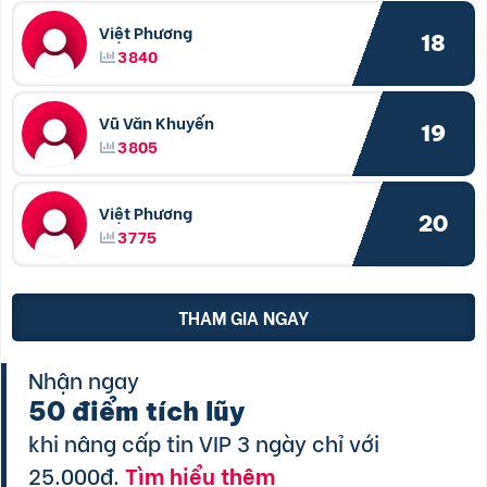
Việt Phương
18
3840
Vũ Văn Khuyến
19
3805
Việt Phương
20
3775
THAM GIA NGAY
Nhận ngay
50 điểm tích lũy
khi nâng cấp tin VIP 3 ngày chỉ với
25.000đ.
Tìm hiểu thêm