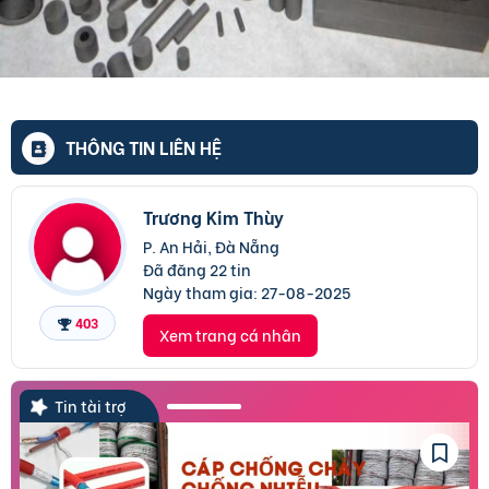
THÔNG TIN LIÊN HỆ
Trương Kim Thùy
P. An Hải, Đà Nẵng
Đã đăng 22 tin
Ngày tham gia:
27-08-2025
403
Xem trang cá nhân
Tin tài trợ