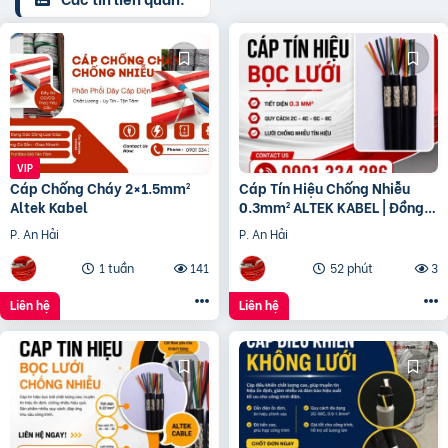
Cáp Chống Cháy 2×1.5mm²
Cáp Tín Hiệu Chống Nhiễu
Altek Kabel
0.3mm² ALTEK KABEL | Đồng
Nguyên Chất 100%
P. An Hải
P. An Hải
1 tuần
141
52 phút
3
Liên hệ
Liên hệ