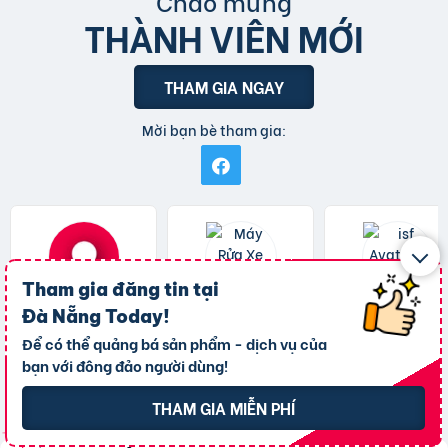
Chào mừng
THÀNH VIÊN MỚI
THAM GIA NGAY
Mời bạn bè tham gia:
Tham gia đăng tin tại
Phuong Minh
Kumisai Máy Rửa Xe
sales isf
Đà Nẵng Today
!
31-07-2026
28-07-2026
22-07-2026
Để có thể quảng bá sản phẩm - dịch vụ của
Xem trang
Xem trang
Xem trang
bạn với đông đảo người dùng!
THAM GIA MIỄN PHÍ