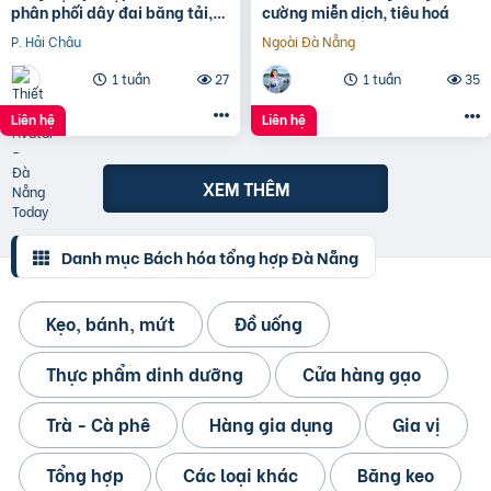
phân phối dây đai băng tải,
cường miễn dịch, tiêu hoá
dây Curoa các loại
P. Hải Châu
Ngoài Đà Nẵng
1 tuần
27
1 tuần
35
Liên hệ
Liên hệ
XEM THÊM
Danh mục Bách hóa tổng hợp Đà Nẵng
Kẹo, bánh, mứt
Đồ uống
Thực phẩm dinh dưỡng
Cửa hàng gạo
Trà - Cà phê
Hàng gia dụng
Gia vị
Tổng hợp
Các loại khác
Băng keo