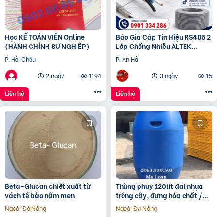
Học KẾ TOÁN VIÊN Online
Báo Giá Cáp Tín Hiệu RS485 2
(HÀNH CHÍNH SỰ NGHIỆP)
Lớp Chống Nhiễu ALTEK
KABEL | Đồng Nguyên Chất
P. Hải Châu
P. An Hải
100%, Chống Nhiễu Tối
2 ngày
1194
3 ngày
15
Liên hệ
Liên hệ
Beta-Glucan chiết xuất từ
Thùng phuy 120lit đai nhựa
vách tế bào nấm men
trồng cây, đựng hóa chất /
0963 839 593 Ms.Loan
Ngoài Đà Nẵng
Ngoài Đà Nẵng