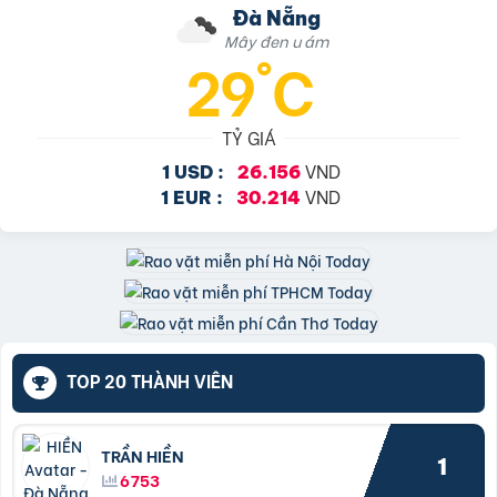
Đà Nẵng
Mây đen u ám
29°C
TỶ GIÁ
VND
1 USD :
26.156
VND
1 EUR :
30.214
TOP 20 THÀNH VIÊN
TRẦN HIỀN
1
6753