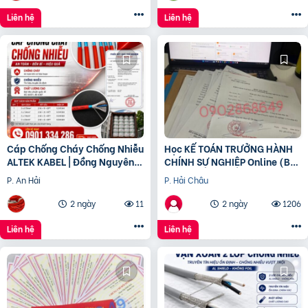
Liên hệ
Liên hệ
Cáp Chống Cháy Chống Nhiễu
Học KẾ TOÁN TRƯỞNG HÀNH
ALTEK KABEL | Đồng Nguyên
CHÍNH SỰ NGHIỆP Online (Bộ
Chất 100%, Đảm Bảo An Toàn
tài chính) cấp chứng chỉ để
P. An Hải
P. Hải Châu
Công Trình
bổ nhiệm
2 ngày
11
2 ngày
1206
Liên hệ
Liên hệ