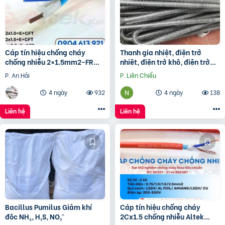
Cáp tín hiệu chống cháy
Thanh gia nhiệt, điện trở
chống nhiễu 2×1.5mm2-FR
nhiệt, điện trở khô, điện trở
Altek Kabel
đun hóa chất, điện trở lò nung
P. An Hải
P. Liên Chiểu
4 ngày
932
4 ngày
138
Liên hệ
Liên hệ
Bacillus Pumilus Giảm khí
Cáp tín hiệu chống cháy
độc NH₃, H₂S, NO₂⁻
2Cx1.5 chống nhiễu Altek