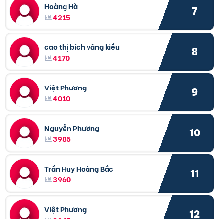
Hoàng Hà
7
4215
cao thị bích vâng kiều
8
4170
Việt Phương
9
4010
Nguyễn Phương
10
3985
Trần Huy Hoàng Bắc
11
3960
Việt Phương
12