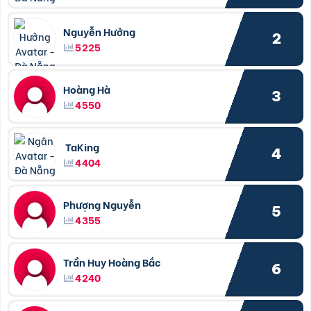
Nguyễn Hưởng
2
5225
Hoàng Hà
3
4550
TaKing
4
4404
Phượng Nguyễn
5
4355
Trần Huy Hoàng Bắc
6
4240