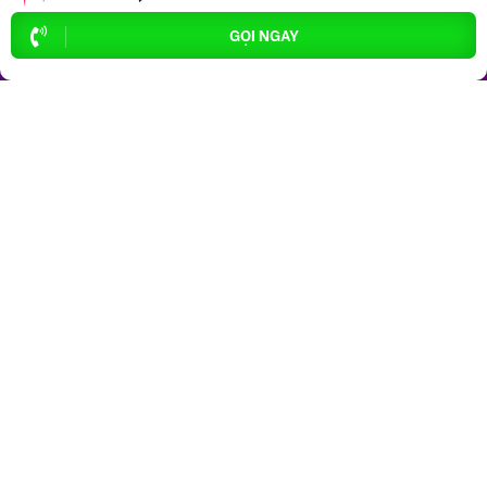
GỌI NGAY
Top Khu Vực Nổi Bật
P. An Hải
P. Thanh Khê
P. Hải Châu
P. Sơn Trà
P. Cẩm Lệ
P. Hòa Cường
P. Ngũ Hành Sơn
P. Hòa Khánh
P. Liên Chiểu
P. An Khê
Top 10 Khu Vực Bất động sản
Bất động sản P. An Hải
Bất động sản P. Hải Châu