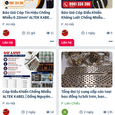
Báo Giá Cáp Tín Hiệu Chống
Báo Giá Cáp Điều Khiển
Nhiễu 0.22mm² ALTEK KABEL |
Không Lưới Chống Nhiễu
Đồng Nguyên Chất 100%
ALTEK KABEL | Đồng Nguyên
P. An Hải
P. An Hải
Chất 100%
22 giờ
11
1 ngày
5
Liên hệ
Liên hệ
Cáp Điều Khiển Chống Nhiễu
Tổng đại lý cung cấp các loại
ALTEK KABEL | Đồng Nguyên
bạc đồng tự bôi trơn, bạc
Chất 100%, Chất Lượng Cao
cầu, bạc Graphite
P. An Hải
P. Liên Chiểu
2 ngày
14
2 ngày
135