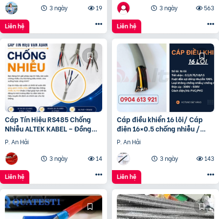
3 ngày
19
3 ngày
563
Liên hệ
Liên hệ
Cáp Tín Hiệu RS485 Chống
Cáp điều khiển 16 lõi/ Cáp
Nhiễu ALTEK KABEL – Đồng
điện 16×0.5 chống nhiễu /
Nguyên Chất 100%, Truyền
Control Cable SH -500
P. An Hải
P. An Hải
Tín Hiệu Ổn Định
16×0.75 Altek Kabel
3 ngày
14
3 ngày
143
Liên hệ
Liên hệ