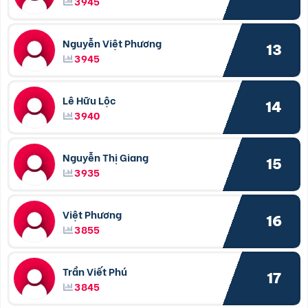
3945
Nguyễn Việt Phương
13
3945
Lê Hữu Lộc
14
3940
Nguyễn Thị Giang
15
3935
Việt Phương
16
3855
Trần Viết Phú
17
3845