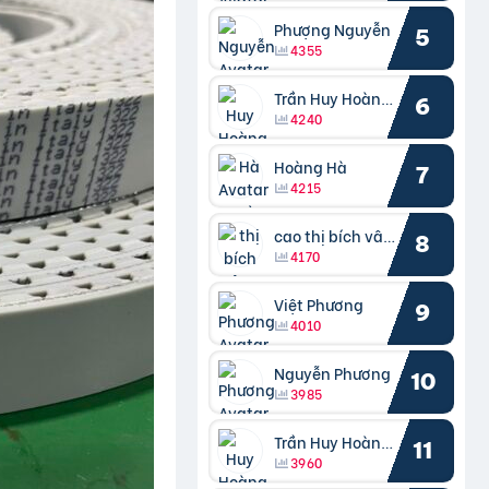
Phượng Nguyễn
5
4355
Trần Huy Hoàng Bắc
6
4240
Hoàng Hà
7
4215
cao thị bích vâng kiều
8
4170
Việt Phương
9
4010
Nguyễn Phương
10
3985
Trần Huy Hoàng Bắc
11
3960