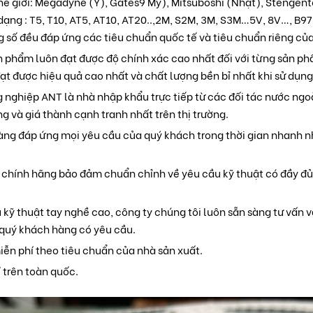
thế giới: Megadyne (Ý), Gates9 Mỹ), Mitsuboshi (Nhật), Stengen
dạng : T5, T10, AT5, AT10, AT20..,2M, S2M, 3M, S3M…5V, 8V…, B
 số đều đáp ứng các tiêu chuẩn quốc tế và tiêu chuẩn riêng củ
n phẩm luôn đạt được độ chính xác cao nhất đối với từng sản p
ạt được hiệu quả cao nhất và chất lượng bền bỉ nhất khi sử dụng
g nghiệp ANT là nhà nhập khẩu trực tiếp từ các đối tác nước ng
g và giá thành cạnh tranh nhất trên thị trường.
àng đáp ứng mọi yêu cầu của quý khách trong thời gian nhanh nh
chính hãng bảo đảm chuẩn chỉnh về yêu cầu kỹ thuật có đầy đủ
 kỹ thuật tay nghề cao, công ty chúng tôi luôn sẵn sàng tư vấn v
 quý khách hàng có yêu cầu.
ễn phí theo tiêu chuẩn của nhà sản xuất.
 trên toàn quốc.