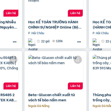
Liên hệ
Liên hệ
ng Nhiễu
Học KẾ TOÁN TRƯỞNG HÀNH
Học KẾ TO
 Nguyên
CHÍNH SỰ NGHIỆP Online (Bộ
(HÀNH CH
 An Toàn
tài chính) cấp chứng chỉ để bổ
P. Hải Châu
P. Hải Châu
nhiệm
1206
22 giờ
22 
Liên hệ
Liên hệ
u RS485 2
Beta-Glucan chiết xuất từ
Thùng phu
TEK KABEL
vách tế bào nấm men
trồng cây,
 100%,
0963 839 
Ngoài Đà Nẵng
Ngoài Đà Nẵ