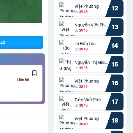
Việt Phương
12
3945
Nguyễn Việt Phương
13
3945
ALO
Lê Hữu Lộc
14
3940
Nguyễn Thị Giang
15
3935
Liên hệ
Việt Phương
16
3855
Trần Viết Phú
17
3845
Việt Phương
18
3840