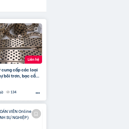
Liên hệ
ý cung cấp các loại
ự bôi trơn, bạc cầu,
ite
134
iờ