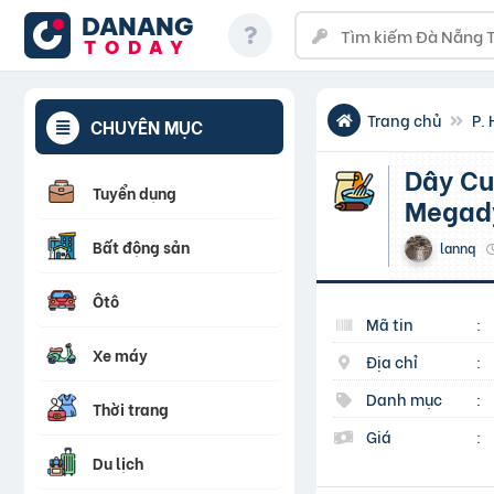
DANANG
TODAY
Trang chủ
P.
CHUYÊN MỤC
Dây Curoa, dây đai, dây đai băng tải, dây Curoa
Tuyển dụng
Megad
Bất động sản
lannq
Ôtô
Mã tin
:
Xe máy
Địa chỉ
:
Danh mục
:
Thời trang
Giá
:
Du lịch