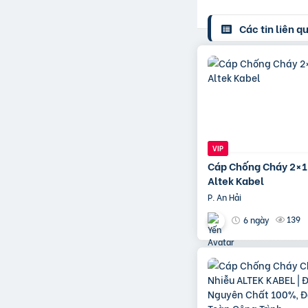
Các tin liên q
Cáp Chống Cháy 2×
Altek Kabel
P. An Hải
139
6 ngày