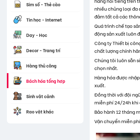
hãng nổi tiếng trên 
Sim số - Thẻ cào
nhiều chủng loại đa 
đảm tất cả các thông
Tin học - Internet
Quá trình chế tạo sả
động sản xuất luôn đ
Dạy - Học
Công ty Thiết bị côn
Decor - Trang trí
chất lượng chính hãn
Chúng tôi luôn sẵn s
Hàng thủ công
chọn nhất.
Hàng hóa được nhập 
Bách hóa tổng hợp
xuất.
Đồng thời với đội ngũ
Sinh vật cảnh
miễn phí 24/24h khi
Rao vặt khác
Bảo hành 12 tháng mi
Vận chuyển miễn phí