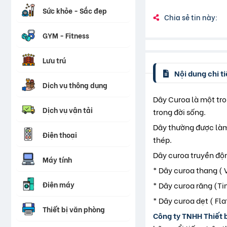
Sức khỏe - Sắc đẹp
Chia sẻ tin này:
GYM - Fitness
Lưu trú
Nội dung chi ti
Dịch vụ thông dụng
Dây Curoa là một tro
Dịch vụ vận tải
trong đời sống.
Dây thường được làm
Điện thoại
thép.
Dây curoa truyền độn
Máy tính
* Dây curoa thang ( 
Điện máy
* Dây curoa răng (Ti
* Dây curoa dẹt ( Fla
Thiết bị văn phòng
Công ty TNHH Thiết 