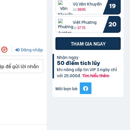
Vũ Văn Khuyến
19
3805
Việt Phương
20
3775
THAM GIA NGAY
Đăng nhập
Nhận ngay
50 điểm tích lũy
p để gửi lời nhắn
khi nâng cấp tin VIP 3 ngày chỉ
với 25.000đ.
Tìm hiểu thêm
Mời bạn bè: