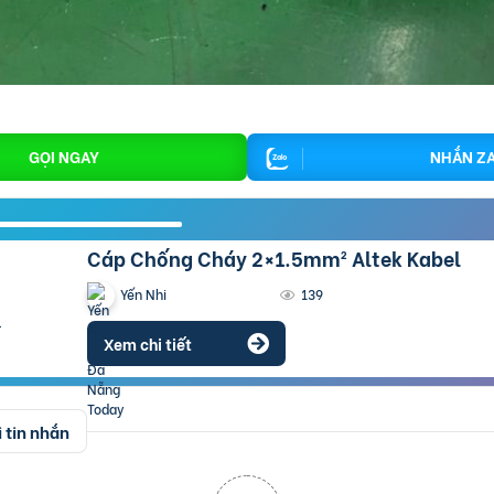
GỌI NGAY
NHẮN Z
Cáp Chống Cháy 2×1.5mm² Altek Kabel
Yến Nhi
139
Xem chi tiết
 tin nhắn