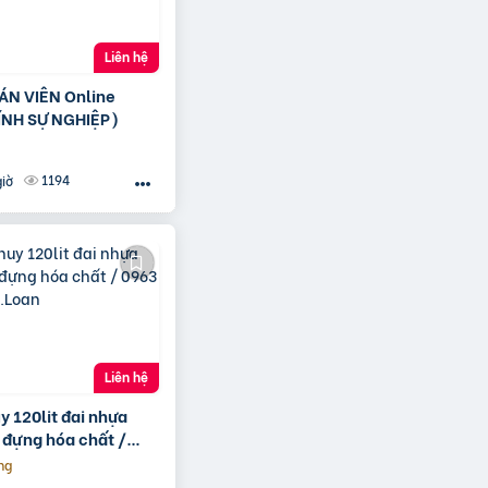
Liên hệ
ÁN VIÊN Online
ÍNH SỰ NGHIỆP)
1194
giờ
Liên hệ
y 120lit đai nhựa
 đựng hóa chất /
593 Ms.Loan
ng