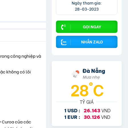
Ngày tham gia:
28-03-2023
GỌI NGAY
NHẮN ZALO
 trong công nghiệp và
Đà Nẵng
ặc không có lõi
Mưa nhẹ
28°C
TỶ GIÁ
VND
1 USD :
26.143
VND
1 EUR :
30.126
ây Curoa của các