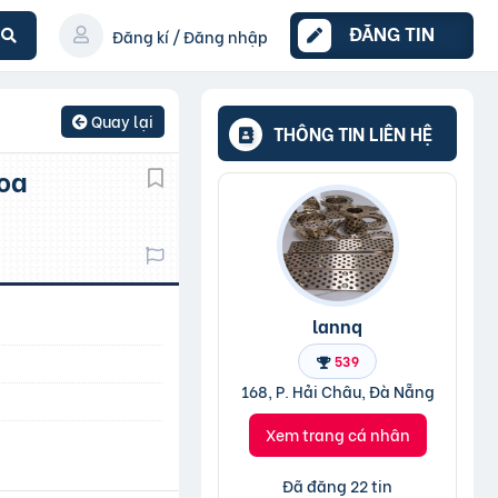
ĐĂNG TIN
Đăng kí / Đăng nhập
Quay lại
THÔNG TIN LIÊN HỆ
lannq
539
168, P. Hải Châu, Đà Nẵng
Xem trang cá nhân
Đã đăng 22 tin