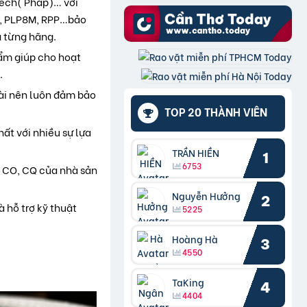
tech( Pháp)… với
97, PLP8M, RPP…bảo
a từng hãng.
hẩm giúp cho hoạt
.
oài nên luôn đảm bảo
TOP 20 THÀNH VIÊN
ất với nhiều sự lựa
TRẦN HIỀN
1
6753
 CO, CQ của nhà sản
Nguyễn Hưởng
2
à hỗ trợ kỹ thuật
5225
Hoàng Hà
3
4550
TaKing
4
4404