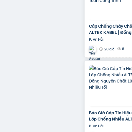
Cáp Chống Cháy Chố
ALTEK KABEL | Đồng
Chất 100%, Đảm Bảo
P. An Hải
Công Trình
8
20 giờ
Báo Giá Cáp Tín Hiệ
Lớp Chống Nhiễu AL
| Đồng Nguyên Chất
P. An Hải
Chống Nhiễu Tối