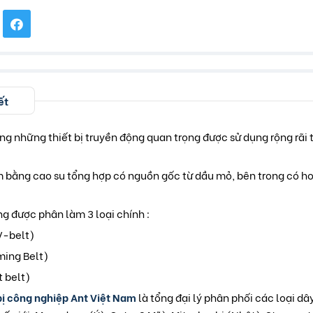
ết
ng những thiết bị truyền động quan trọng được sử dụng rộng rãi
 bằng cao su tổng hợp có nguồn gốc từ dầu mỏ, bên trong có ho
g được phân làm 3 loại chính :
V-belt)
ming Belt)
t belt)
bị công nghiệp Ant Việt Nam
là tổng đại lý phân phối các loại d