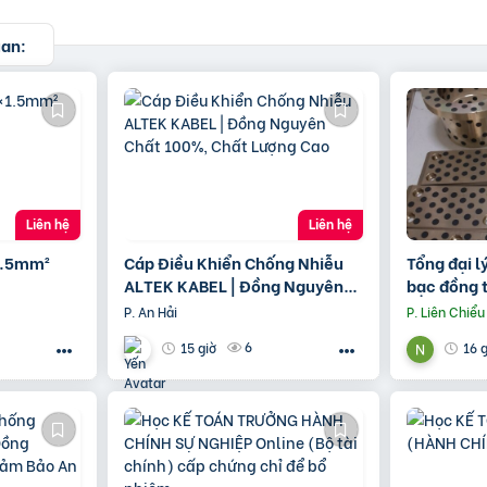
uan:
Liên hệ
Liên hệ
1.5mm²
Cáp Điều Khiển Chống Nhiễu
Tổng đại l
ALTEK KABEL | Đồng Nguyên
bạc đồng t
Chất 100%, Chất Lượng Cao
bạc Graph
P. An Hải
P. Liên Chiểu
6
15 giờ
16 g