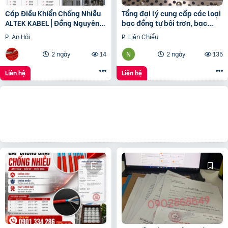
Cáp Điều Khiển Chống Nhiễu
Tổng đại lý cung cấp các loại
ALTEK KABEL | Đồng Nguyên
bạc đồng tự bôi trơn, bạc
Chất 100%, Chất Lượng Cao
cầu, bạc Graphite
P. An Hải
P. Liên Chiểu
2 ngày
14
2 ngày
135
Liên hệ
Liên hệ