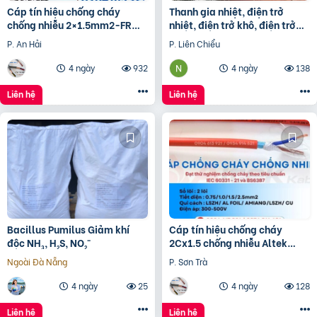
Cáp tín hiệu chống cháy
Thanh gia nhiệt, điện trở
chống nhiễu 2×1.5mm2-FR
nhiệt, điện trở khô, điện trở
Altek Kabel
đun hóa chất, điện trở lò nung
P. An Hải
P. Liên Chiểu
4 ngày
932
4 ngày
138
Liên hệ
Liên hệ
Bacillus Pumilus Giảm khí
Cáp tín hiệu chống cháy
độc NH₃, H₂S, NO₂⁻
2Cx1.5 chống nhiễu Altek
Kabel – phân phối Hà Nội, Đà
Ngoài Đà Nẵng
P. Sơn Trà
Nẵng, HCM
4 ngày
25
4 ngày
128
Liên hệ
Liên hệ