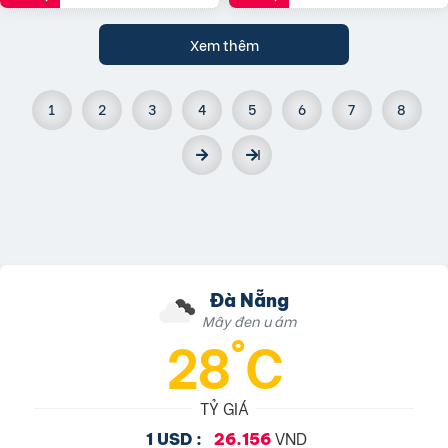
Xem thêm
1
2
3
4
5
6
7
8
Đà Nẵng
Mây đen u ám
28°C
TỶ GIÁ
VND
1 USD :
26.156