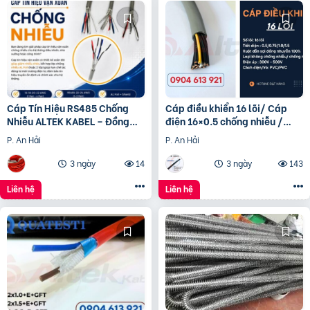
Cáp Tín Hiệu RS485 Chống
Cáp điều khiển 16 lõi/ Cáp
Nhiễu ALTEK KABEL – Đồng
điện 16×0.5 chống nhiễu /
Nguyên Chất 100%, Truyền
Control Cable SH -500
P. An Hải
P. An Hải
Tín Hiệu Ổn Định
16×0.75 Altek Kabel
3 ngày
14
3 ngày
143
Liên hệ
Liên hệ