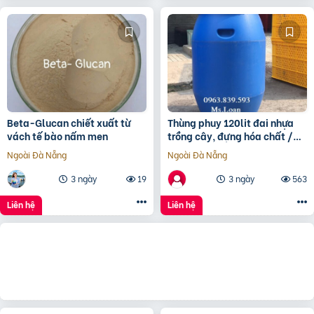
Beta-Glucan chiết xuất từ
Thùng phuy 120lit đai nhựa
vách tế bào nấm men
trồng cây, đựng hóa chất /
0963 839 593 Ms.Loan
Ngoài Đà Nẵng
Ngoài Đà Nẵng
3 ngày
19
3 ngày
563
Liên hệ
Liên hệ