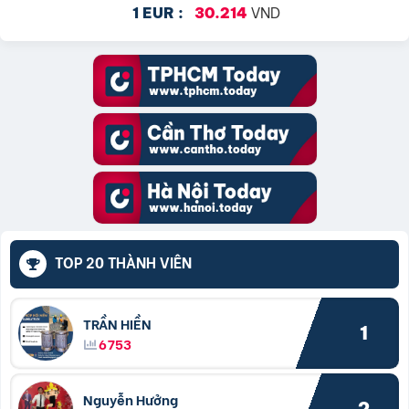
VND
1 EUR :
30.214
TOP 20 THÀNH VIÊN
TRẦN HIỀN
1
6753
Nguyễn Hưởng
2