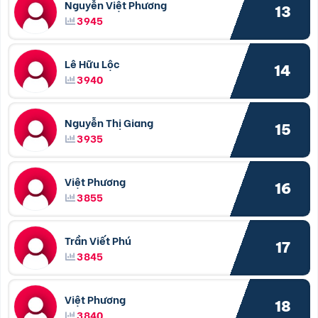
Nguyễn Việt Phương
13
3945
Lê Hữu Lộc
14
3940
Nguyễn Thị Giang
15
3935
Việt Phương
16
3855
Trần Viết Phú
17
3845
Việt Phương
18
3840