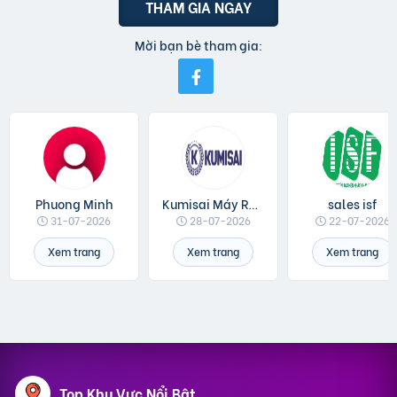
THAM GIA NGAY
Mời bạn bè tham gia:
Phuong Minh
Kumisai Máy Rửa Xe
sales isf
31-07-2026
28-07-2026
22-07-2026
Xem trang
Xem trang
Xem trang
Top Khu Vực Nổi Bật