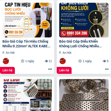
Báo Giá Cáp Tín Hiệu Chống
Báo Giá Cáp Điều Khiển
Nhiễu 0.22mm² ALTEK KABEL |
Không Lưới Chống Nhiễu
Đồng Nguyên Chất 100%
ALTEK KABEL | Đồng Nguyên
P. An Hải
P. An Hải
Chất 100%
1 ngày
11
1 ngày
5
Liên hệ
Liên hệ