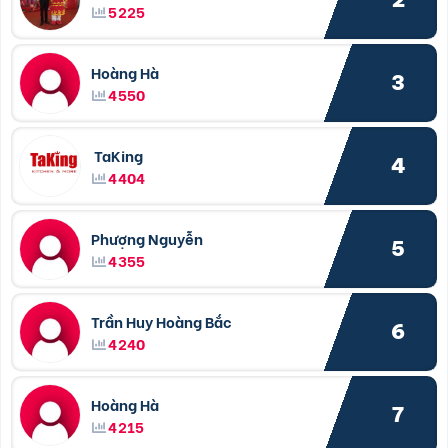
5225
Hoàng Hà
3
4550
TaKing
4
4404
Phượng Nguyễn
5
4355
Trần Huy Hoàng Bắc
6
4240
Hoàng Hà
7
4215