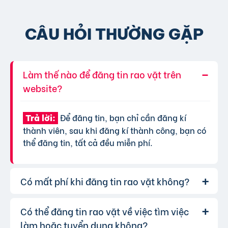
CÂU HỎI THƯỜNG GẶP
Làm thế nào để đăng tin rao vặt trên
website?
Để đăng tin, bạn chỉ cần đăng kí
Trả lời:
thành viên, sau khi đăng kí thành công, bạn có
thể đăng tin, tất cả đều miễn phí.
Có mất phí khi đăng tin rao vặt không?
Có thể đăng tin rao vặt về việc tìm việc
Chúng tôi cung cấp gói đăng tin miễn
Trả lời:
phí cơ bản cho tất cả người dùng. Tuy nhiên, để
làm hoặc tuyển dụng không?