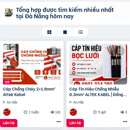
Tổng hợp được tìm kiếm nhiều nhất
tại Đà Nẵng hôm nay
Cáp Chống Cháy 2×1.5mm²
Cáp Tín Hiệu Chống Nhiễu
Altek Kabel
0.3mm² ALTEK KABEL | Đồng
Nguyên Chất 100%
P. An Hải
P. An Hải
1 tuần
141
5 giờ
3
Liên hệ
Liên hệ