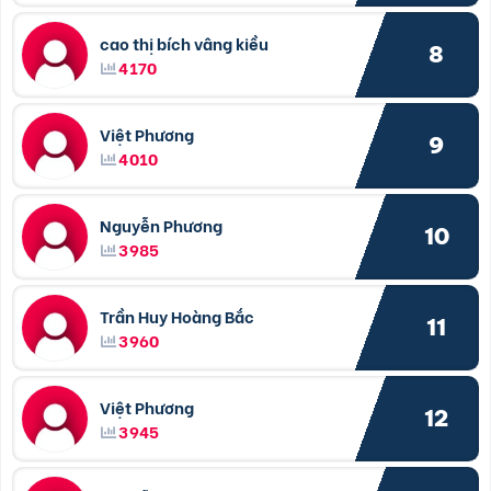
cao thị bích vâng kiều
8
4170
Việt Phương
9
4010
Nguyễn Phương
10
3985
Trần Huy Hoàng Bắc
11
3960
Việt Phương
12
3945