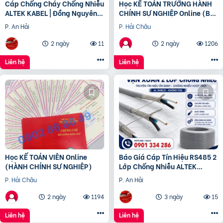
Cáp Chống Cháy Chống Nhiễu
Học KẾ TOÁN TRƯỞNG HÀNH
ALTEK KABEL | Đồng Nguyên
CHÍNH SỰ NGHIỆP Online (Bộ
Chất 100%, Đảm Bảo An Toàn
tài chính) cấp chứng chỉ để
P. An Hải
P. Hải Châu
Công Trình
bổ nhiệm
2 ngày
11
2 ngày
1206
Liên hệ
Liên hệ
Học KẾ TOÁN VIÊN Online
Báo Giá Cáp Tín Hiệu RS485 2
(HÀNH CHÍNH SỰ NGHIỆP)
Lớp Chống Nhiễu ALTEK
KABEL | Đồng Nguyên Chất
P. Hải Châu
P. An Hải
100%, Chống Nhiễu Tối
2 ngày
1194
3 ngày
15
Liên hệ
Liên hệ