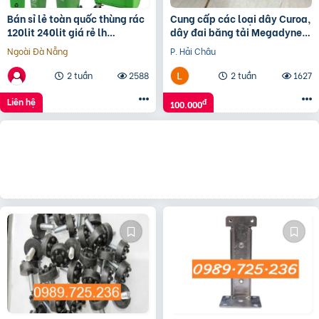
Bán sỉ lẻ toàn quốc thùng rác
Cung cấp các loại dây Curoa,
120lit 240lit giá rẻ lh
dây đai băng tải Megadyne,
0911041000
Gates, Mitsuboshi…
Ngoài Đà Nẵng
P. Hải Châu
2 tuần
2588
2 tuần
1627
Liên hệ
đ
100.000