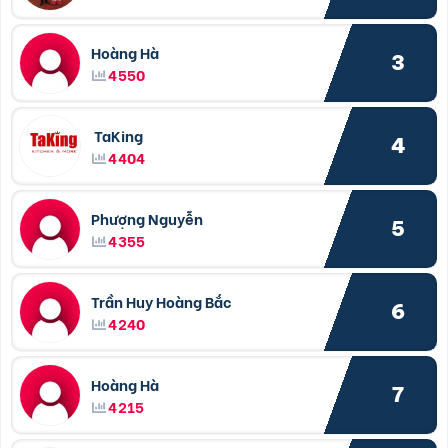
Hoàng Hà
3
4550
TaKing
4
4404
Phượng Nguyễn
5
4355
Trần Huy Hoàng Bắc
6
4240
Hoàng Hà
7
4215