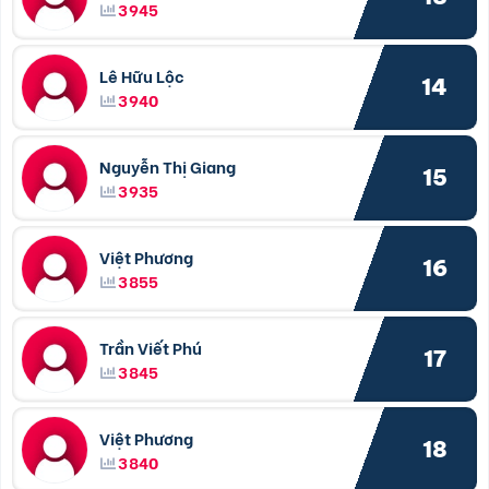
3945
Lê Hữu Lộc
14
3940
Nguyễn Thị Giang
15
3935
Việt Phương
16
3855
Trần Viết Phú
17
3845
Việt Phương
18
3840