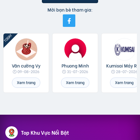
Mời bạn bè tham gia:
Văn cường Vy
Phuong Minh
Kumisai Máy Rửa 
09-08-2026
31-07-2026
28-07-2026
Xem trang
Xem trang
Xem trang
Top Khu Vực Nổi Bật