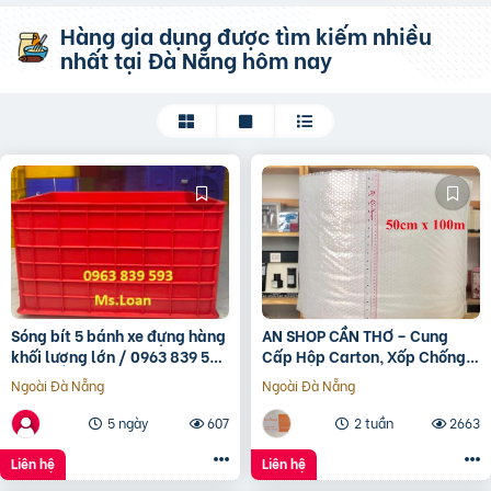
Hàng gia dụng được tìm kiếm nhiều
nhất tại Đà Nẵng hôm nay
Sóng bít 5 bánh xe đựng hàng
AN SHOP CẦN THƠ – Cung
khối lượng lớn / 0963 839 593
Cấp Hộp Carton, Xốp Chống
Ms.Loan
Sốc, Băng Keo các loại.
Ngoài Đà Nẵng
Ngoài Đà Nẵng
5 ngày
607
2 tuần
2663
Liên hệ
Liên hệ