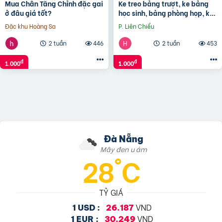
Mua Chân Tăng Chỉnh đặc gai
Ke treo bảng trượt, ke bảng
ở đâu giá tốt?
học sinh, bảng phòng họp, ke
bảng phòng thí nghiệm
Đặc khu Hoàng Sa
P. Liên Chiểu
2 tuần
446
2 tuần
453
đ
đ
1.000
1.000
Đà Nẵng
Mây đen u ám
28°C
TỶ GIÁ
VND
1 USD :
26.187
VND
1 EUR :
30.249