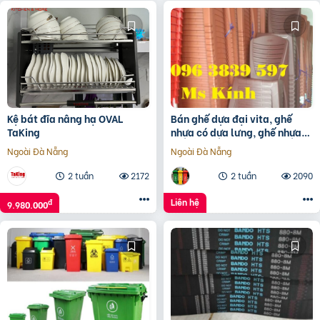
Kệ bát đĩa nâng hạ OVAL
Bán ghế dựa đại vita, ghế
TaKing
nhựa có dựa lưng, ghế nhựa
giá rẻ nhiều mẫu mã – 096
Ngoài Đà Nẵng
Ngoài Đà Nẵng
3839 597 Ms Kính
2 tuần
2172
2 tuần
2090
Liên hệ
đ
9.980.000