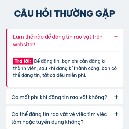
CÂU HỎI THƯỜNG GẶP
Làm thế nào để đăng tin rao vặt trên
website?
Để đăng tin, bạn chỉ cần đăng kí
Trả lời:
thành viên, sau khi đăng kí thành công, bạn có
thể đăng tin, tất cả đều miễn phí.
Có mất phí khi đăng tin rao vặt không?
Có thể đăng tin rao vặt về việc tìm việc
Chúng tôi cung cấp gói đăng tin miễn
Trả lời:
phí cơ bản cho tất cả người dùng. Tuy nhiên, để
làm hoặc tuyển dụng không?
tăng hiệu quả quảng cáo và được ưu tiên hiển