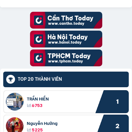
TOP 20 THÀNH VIÊN
TRẦN HIỀN
1
6753
Nguyễn Hưởng
2
5225