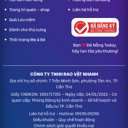
Trang trí quán - shop
Liên hệ hỗ trợ
Quà Lưu niệm
Dành cho thú cưng
Thời trang Mẹ & Bé
Bạn
Đà Nẵng Today,
hãy lan tỏa yêu thương!
CÔNG TY TNHH RAO VẶT NHANH
Địa chỉ trụ sở chính: 7 Trần Minh Sơn, phường Tân An, TP.
Cần Thơ
Giấy CNĐKDN: 1801717351 – Ngày cấp: 24/01/2022 - Cơ
quan cấp: Phòng Đăng ký kinh doanh – Sở kế hoạch và
Đầu tư TP. Cần Thơ
Liên hệ hỗ trợ
- Hotline:
09190.09290
Điều khoản
-
Quy chế hoạt động
Chính sách giải quyết khiếu nại