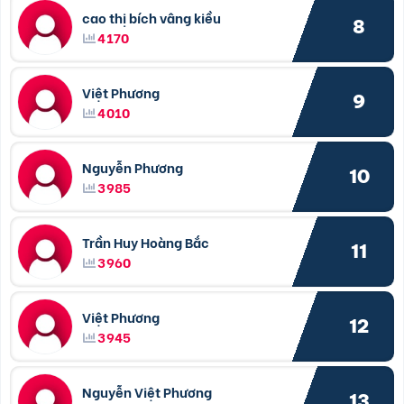
cao thị bích vâng kiều
8
4170
Việt Phương
9
4010
Nguyễn Phương
10
3985
Trần Huy Hoàng Bắc
11
3960
Việt Phương
12
3945
Nguyễn Việt Phương
13