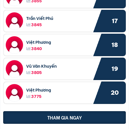
3855
Trần Viết Phú
17
3845
Việt Phương
18
3840
Vũ Văn Khuyến
19
3805
Việt Phương
20
3775
THAM GIA NGAY