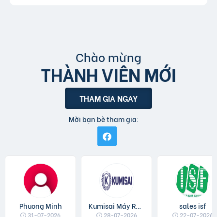
Chào mừng
THÀNH VIÊN MỚI
THAM GIA NGAY
Mời bạn bè tham gia:
Phuong Minh
Kumisai Máy Rửa Xe
sales isf
31-07-2026
28-07-2026
22-07-2026