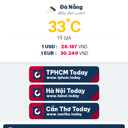
Đà Nẵng
Mây đen u ám
33°C
TỶ GIÁ
VND
1 USD :
26.187
VND
1 EUR :
30.249