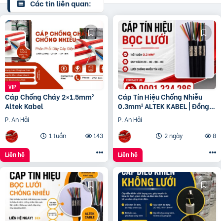
Các tin liên quan:
Cáp Chống Cháy 2×1.5mm²
Cáp Tín Hiệu Chống Nhiễu
Altek Kabel
0.3mm² ALTEK KABEL | Đồng
Nguyên Chất 100%
P. An Hải
P. An Hải
1 tuần
143
2 ngày
8
Liên hệ
Liên hệ