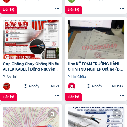
Liên hệ
Liên hệ
Cáp Chống Cháy Chống Nhiễu
Học KẾ TOÁN TRƯỞNG HÀNH
ALTEK KABEL | Đồng Nguyên
CHÍNH SỰ NGHIỆP Online (Bộ
Chất 100%, Đảm Bảo An Toàn
tài chính) cấp chứng chỉ để
P. An Hải
P. Hải Châu
Công Trình
bổ nhiệm
4 ngày
21
4 ngày
1206
Liên hệ
Liên hệ