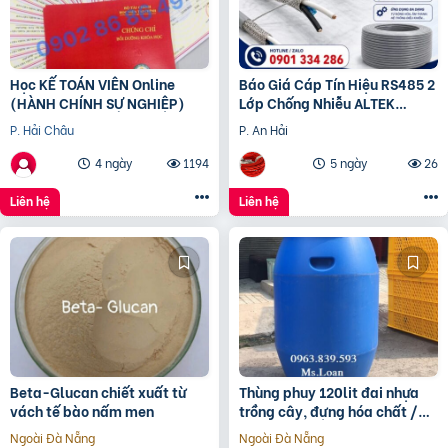
Học KẾ TOÁN VIÊN Online
Báo Giá Cáp Tín Hiệu RS485 2
(HÀNH CHÍNH SỰ NGHIỆP)
Lớp Chống Nhiễu ALTEK
KABEL | Đồng Nguyên Chất
P. Hải Châu
P. An Hải
100%, Chống Nhiễu Tối
4 ngày
1194
5 ngày
26
Liên hệ
Liên hệ
Beta-Glucan chiết xuất từ
Thùng phuy 120lit đai nhựa
vách tế bào nấm men
trồng cây, đựng hóa chất /
0963 839 593 Ms.Loan
Ngoài Đà Nẵng
Ngoài Đà Nẵng