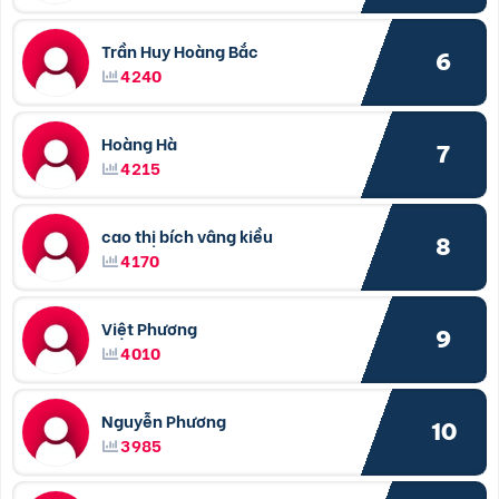
Trần Huy Hoàng Bắc
6
4240
Hoàng Hà
7
4215
cao thị bích vâng kiều
8
4170
Việt Phương
9
4010
Nguyễn Phương
10
3985