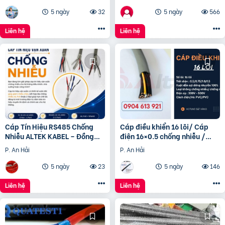
5 ngày
32
5 ngày
566
Liên hệ
Liên hệ
Cáp Tín Hiệu RS485 Chống
Cáp điều khiển 16 lõi/ Cáp
Nhiễu ALTEK KABEL – Đồng
điện 16×0.5 chống nhiễu /
Nguyên Chất 100%, Truyền
Control Cable SH -500
P. An Hải
P. An Hải
Tín Hiệu Ổn Định
16×0.75 Altek Kabel
5 ngày
23
5 ngày
146
Liên hệ
Liên hệ