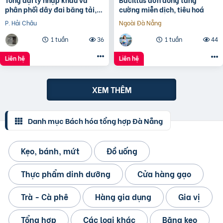
phân phối dây đai băng tải,
cường miễn dịch, tiêu hoá
dây Curoa các loại
P. Hải Châu
Ngoài Đà Nẵng
1 tuần
36
1 tuần
44
Liên hệ
Liên hệ
XEM THÊM
Danh mục Bách hóa tổng hợp Đà Nẵng
Kẹo, bánh, mứt
Đồ uống
Thực phẩm dinh dưỡng
Cửa hàng gạo
Trà - Cà phê
Hàng gia dụng
Gia vị
Tổng hợp
Các loại khác
Băng keo