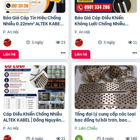
Báo Giá Cáp Tín Hiệu Chống
Báo Giá Cáp Điều Khiển
Nhiễu 0.22mm² ALTEK KABEL |
Không Lưới Chống Nhiễu
Đồng Nguyên Chất 100%
ALTEK KABEL | Đồng Nguyên
P. An Hải
P. An Hải
Chất 100%
3 ngày
23
3 ngày
11
Liên hệ
Liên hệ
Cáp Điều Khiển Chống Nhiễu
Tổng đại lý cung cấp các loại
ALTEK KABEL | Đồng Nguyên
bạc đồng tự bôi trơn, bạc
Chất 100%, Chất Lượng Cao
cầu, bạc Graphite
P. An Hải
P. Liên Chiểu
4 ngày
21
4 ngày
140