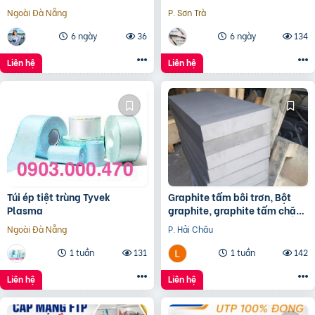
Kabel – phân phối Hà Nội, Đà
Ngoài Đà Nẵng
P. Sơn Trà
Nẵng, HCM
6 ngày
36
6 ngày
134
Liên hệ
Liên hệ
Túi ép tiệt trùng Tyvek
Graphite tấm bôi trơn, Bột
Plasma
graphite, graphite tấm chặn
đầu lò, điện cực graphite
Ngoài Đà Nẵng
P. Hải Châu
1 tuần
131
1 tuần
142
Liên hệ
Liên hệ