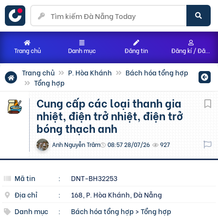
Trang chủ
Danh mục
Đăng tin
Đăng kí / Đăng nhập
Trang chủ
P. Hòa Khánh
Bách hóa tổng hợp
Tổng hợp
Cung cấp các loại thanh gia
nhiệt, điện trở nhiệt, điện trở
bóng thạch anh
Anh Nguyễn Trâm
08:57 28/07/26
927
Mã tin
:
DNT-BH32253
Địa chỉ
:
168, P. Hòa Khánh, Đà Nẵng
Danh mục
:
Bách hóa tổng hợp
>
Tổng hợp