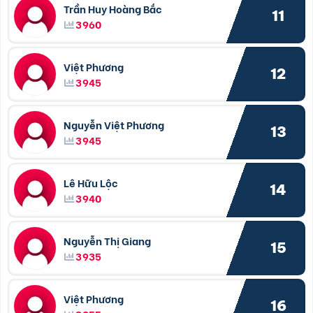
Trần Huy Hoàng Bắc
11
3960
Việt Phương
12
3945
Nguyễn Việt Phương
13
3945
Lê Hữu Lộc
14
3940
Nguyễn Thị Giang
15
3935
Việt Phương
16