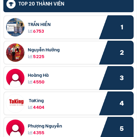
TOP 20 THÀNH VIÊN
TRẦN HIỀN
1
6753
Nguyễn Hưởng
2
5225
Hoàng Hà
3
4550
TaKing
4
4404
Phượng Nguyễn
5
4355