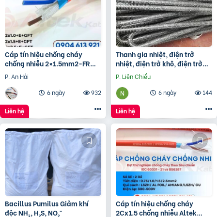
Cáp tín hiệu chống cháy
Thanh gia nhiệt, điện trở
chống nhiễu 2×1.5mm2-FR
nhiệt, điện trở khô, điện trở
Altek Kabel
đun hóa chất, điện trở lò nung
P. An Hải
P. Liên Chiểu
6 ngày
932
6 ngày
144
Liên hệ
Liên hệ
Bacillus Pumilus Giảm khí
Cáp tín hiệu chống cháy
độc NH₃, H₂S, NO₂⁻
2Cx1.5 chống nhiễu Altek