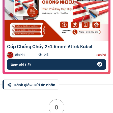
Cáp Chống Cháy 2×1.5mm² Altek Kabel
Yến Nhi
143
Liên hệ
Xem chi tiết
Đánh giá & Gửi tin nhắn
0