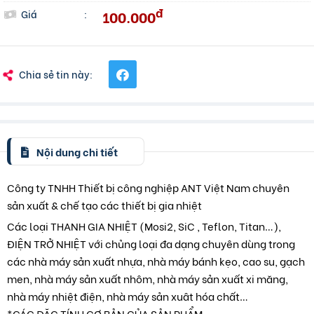
đ
100.000
Giá
:
Chia sẻ tin này:
Nội dung chi tiết
Công ty TNHH Thiết bị công nghiệp ANT Việt Nam chuyên
sản xuất & chế tạo các thiết bị gia nhiệt
Các loại THANH GIA NHIỆT (Mosi2, SiC , Teflon, Titan…),
ĐIỆN TRỞ NHIỆT với chủng loại đa dạng chuyên dùng trong
các nhà máy sản xuất nhựa, nhà máy bánh kẹo, cao su, gạch
men, nhà máy sản xuất nhôm, nhà máy sản xuất xi măng,
nhà máy nhiệt điện, nhà máy sản xuât hóa chất…
*CÁC ĐẶC TÍNH CƠ BẢN CỦA SẢN PHẨM