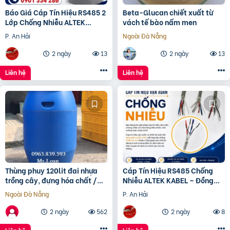
Báo Giá Cáp Tín Hiệu RS485 2
Beta-Glucan chiết xuất từ
Lớp Chống Nhiễu ALTEK
vách tế bào nấm men
KABEL | Đồng Nguyên Chất
P. An Hải
Ngoài Đà Nẵng
100%, Chống Nhiễu Tối
2 ngày
13
2 ngày
13
Liên hệ
Liên hệ
Thùng phuy 120lit đai nhựa
Cáp Tín Hiệu RS485 Chống
trồng cây, đựng hóa chất /
Nhiễu ALTEK KABEL – Đồng
0963 839 593 Ms.Loan
Nguyên Chất 100%, Truyền
Ngoài Đà Nẵng
P. An Hải
Tín Hiệu Ổn Định
2 ngày
562
2 ngày
8