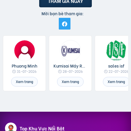
THAM GIA NGAY
Mời bạn bè tham gia:
Phuong Minh
Kumisai Máy Rửa Xe
sales isf
31-07-2026
28-07-2026
22-07-2026
Xem trang
Xem trang
Xem trang
Top Khu Vực Nổi Bật