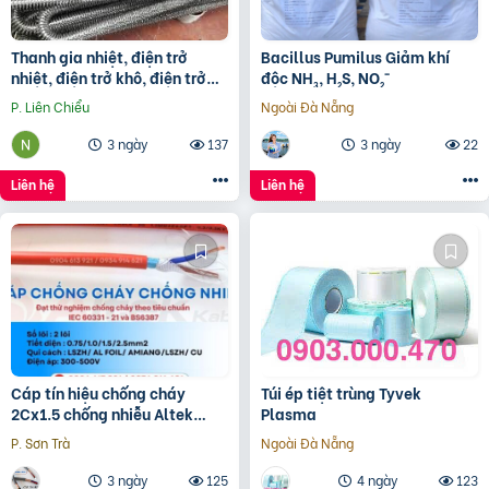
Thanh gia nhiệt, điện trở
Bacillus Pumilus Giảm khí
nhiệt, điện trở khô, điện trở
độc NH₃, H₂S, NO₂⁻
đun hóa chất, điện trở lò nung
P. Liên Chiểu
Ngoài Đà Nẵng
3 ngày
137
3 ngày
22
Liên hệ
Liên hệ
Cáp tín hiệu chống cháy
Túi ép tiệt trùng Tyvek
2Cx1.5 chống nhiễu Altek
Plasma
Kabel – phân phối Hà Nội, Đà
P. Sơn Trà
Ngoài Đà Nẵng
Nẵng, HCM
3 ngày
125
4 ngày
123