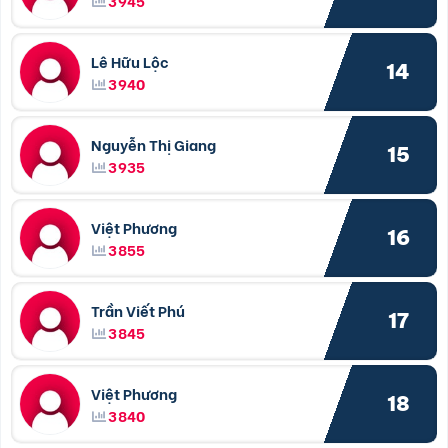
3945
Lê Hữu Lộc
14
3940
Nguyễn Thị Giang
15
3935
Việt Phương
16
3855
Trần Viết Phú
17
3845
Việt Phương
18
3840