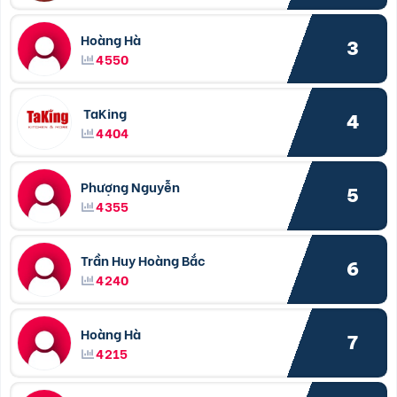
Hoàng Hà
3
4550
TaKing
4
4404
Phượng Nguyễn
5
4355
Trần Huy Hoàng Bắc
6
4240
Hoàng Hà
7
4215