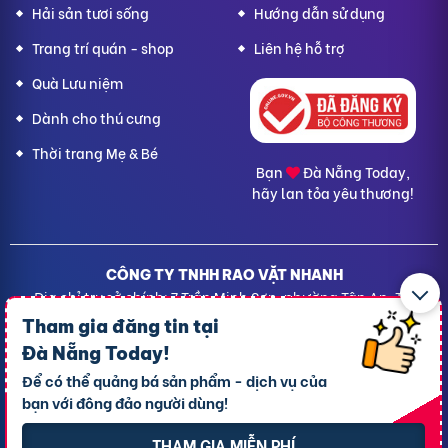
Hải sản tươi sống
Hướng dẫn sử dụng
Trang trí quán - shop
Liên hệ hỗ trợ
Quà Lưu niệm
Dành cho thú cưng
Thời trang Mẹ & Bé
Bạn
Đà Nẵng Today,
hãy lan tỏa yêu thương!
CÔNG TY TNHH RAO VẶT NHANH
Địa chỉ trụ sở chính: 7 Trần Minh Sơn, phường Tân An, TP.
Cần Thơ
Tham gia đăng tin tại
Giấy CNĐKDN: 1801717351 – Ngày cấp: 24/01/2022 - Cơ
Đà Nẵng Today
!
quan cấp: Phòng Đăng ký kinh doanh – Sở kế hoạch và
Để có thể quảng bá sản phẩm - dịch vụ của
Đầu tư TP. Cần Thơ
bạn với đông đảo người dùng!
Liên hệ hỗ trợ
- Hotline:
09190.09290
Điều khoản
-
Quy chế hoạt động
THAM GIA MIỄN PHÍ