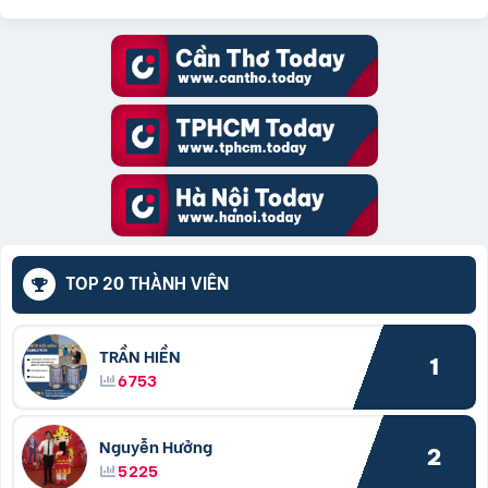
TOP 20 THÀNH VIÊN
TRẦN HIỀN
1
6753
Nguyễn Hưởng
2
5225