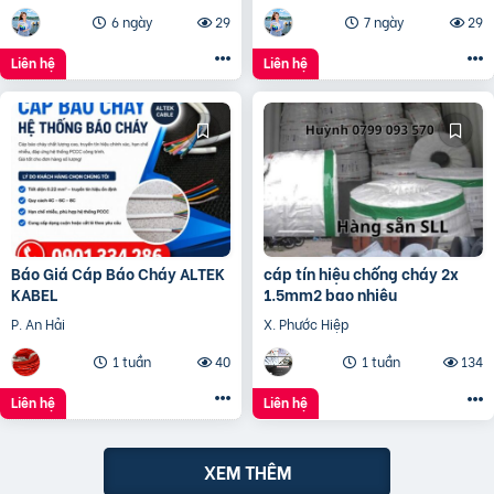
6 ngày
29
7 ngày
29
Liên hệ
Liên hệ
Báo Giá Cáp Báo Cháy ALTEK
cáp tín hiệu chống cháy 2x
KABEL
1.5mm2 bao nhiêu
P. An Hải
X. Phước Hiệp
1 tuần
40
1 tuần
134
Liên hệ
Liên hệ
XEM THÊM