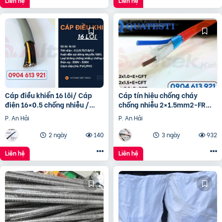
Liên hệ
Liên hệ
Cáp điều khiển 16 lõi/ Cáp
Cáp tín hiệu chống cháy
điện 16×0.5 chống nhiễu /
chống nhiễu 2×1.5mm2-FR
Control Cable SH -500
Altek Kabel
P. An Hải
P. An Hải
16×0.75 Altek Kabel
2 ngày
140
3 ngày
932
Liên hệ
Liên hệ