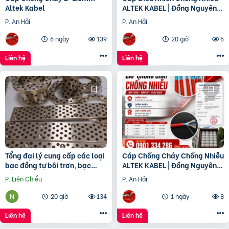
Altek Kabel
ALTEK KABEL | Đồng Nguyên
Chất 100%, Chất Lượng Cao
P. An Hải
P. An Hải
6 ngày
139
20 giờ
6
Liên hệ
Liên hệ
Tổng đại lý cung cấp các loại
Cáp Chống Cháy Chống Nhiễu
bạc đồng tự bôi trơn, bạc
ALTEK KABEL | Đồng Nguyên
cầu, bạc Graphite
Chất 100%, Đảm Bảo An Toàn
P. Liên Chiểu
P. An Hải
Công Trình
20 giờ
134
1 ngày
8
Liên hệ
Liên hệ