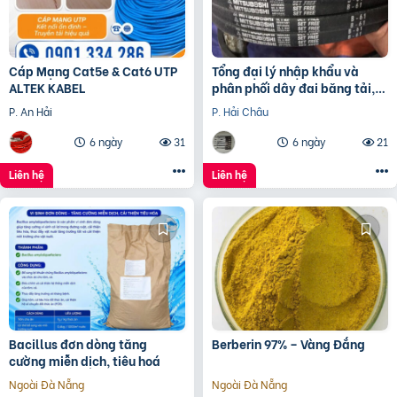
Cáp Mạng Cat5e & Cat6 UTP
Tổng đại lý nhập khẩu và
ALTEK KABEL
phân phối dây đai băng tải,
dây Curoa các loại
P. An Hải
P. Hải Châu
6 ngày
31
6 ngày
21
Liên hệ
Liên hệ
Bacillus đơn dòng tăng
Berberin 97% – Vàng Đắng
cường miễn dịch, tiêu hoá
Ngoài Đà Nẵng
Ngoài Đà Nẵng