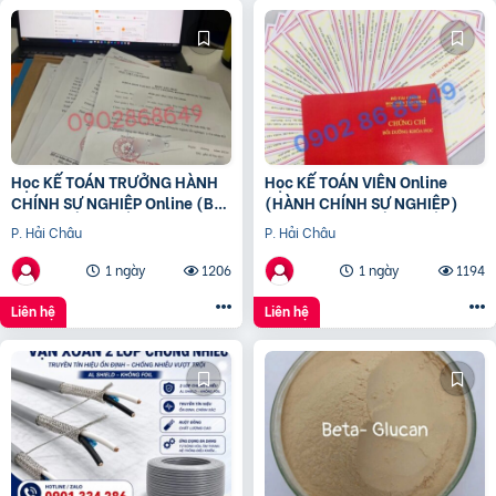
Học KẾ TOÁN TRƯỞNG HÀNH
Học KẾ TOÁN VIÊN Online
CHÍNH SỰ NGHIỆP Online (Bộ
(HÀNH CHÍNH SỰ NGHIỆP)
tài chính) cấp chứng chỉ để
P. Hải Châu
P. Hải Châu
bổ nhiệm
1 ngày
1206
1 ngày
1194
Liên hệ
Liên hệ