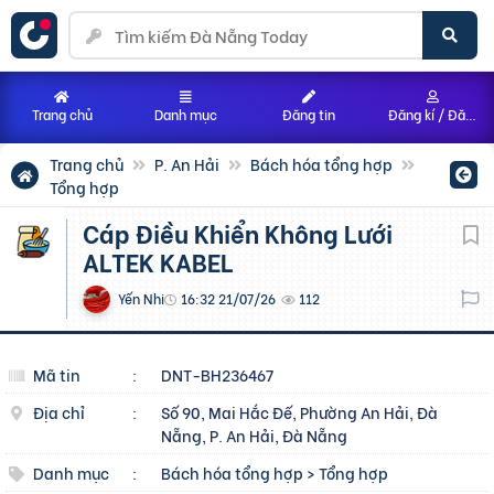
Trang chủ
Danh mục
Đăng tin
Đăng kí / Đăng nhập
Trang chủ
P. An Hải
Bách hóa tổng hợp
Tổng hợp
Cáp Điều Khiển Không Lưới
ALTEK KABEL
Yến Nhi
16:32 21/07/26
112
Mã tin
:
DNT-BH236467
Địa chỉ
:
Số 90, Mai Hắc Đế, Phường An Hải, Đà
Nẵng, P. An Hải, Đà Nẵng
Danh mục
:
Bách hóa tổng hợp
>
Tổng hợp