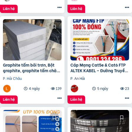
Liên hệ
Liên hệ
Graphite tấm bôi trơn, Bột
Cáp Mạng Cat5e & Cat6 FTP
graphite, graphite tấm chặn
ALTEK KABEL – Đường Truyền
đầu lò, điện cực graphite
Ổn Định, Chống Nhiễu Hiệu
P. Hải Châu
P. An Hải
Quả
4 ngày
139
5 ngày
23
Liên hệ
Liên hệ