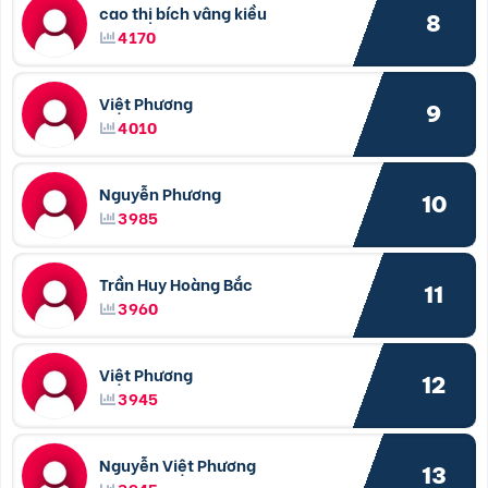
cao thị bích vâng kiều
8
4170
Việt Phương
9
4010
Nguyễn Phương
10
3985
Trần Huy Hoàng Bắc
11
3960
Việt Phương
12
3945
Nguyễn Việt Phương
13