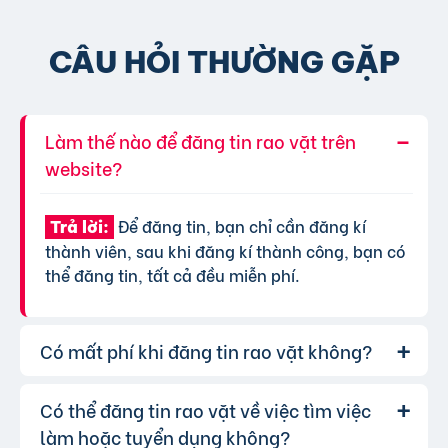
CÂU HỎI THƯỜNG GẶP
Làm thế nào để đăng tin rao vặt trên
website?
Để đăng tin, bạn chỉ cần đăng kí
Trả lời:
thành viên, sau khi đăng kí thành công, bạn có
thể đăng tin, tất cả đều miễn phí.
Có mất phí khi đăng tin rao vặt không?
Có thể đăng tin rao vặt về việc tìm việc
Chúng tôi cung cấp gói đăng tin miễn
Trả lời:
phí cơ bản cho tất cả người dùng. Tuy nhiên, để
làm hoặc tuyển dụng không?