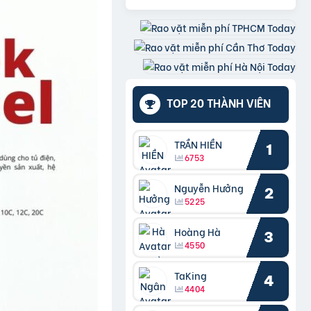
TOP 20 THÀNH VIÊN
TRẦN HIỀN
1
6753
Nguyễn Hưởng
2
5225
Hoàng Hà
3
4550
TaKing
4
4404