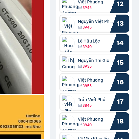
Việt Phương
12
3945
Nguyễn Việt Phương
13
3945
Lê Hữu Lộc
14
3940
Nguyễn Thị Giang
15
3935
Việt Phương
16
3855
Trần Viết Phú
17
3845
Việt Phương
18
3840
Vũ Văn Khuyến