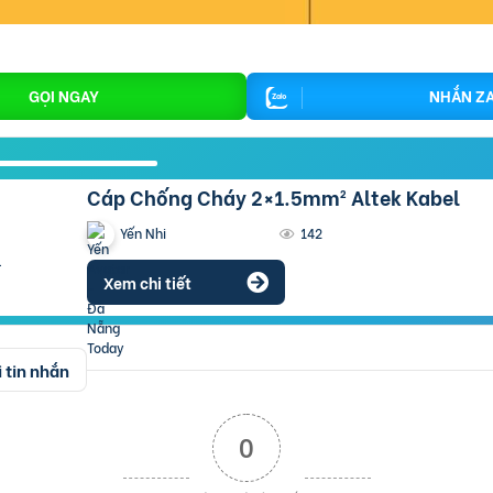
GỌI NGAY
NHẮN Z
Cáp Chống Cháy 2×1.5mm² Altek Kabel
Yến Nhi
142
Xem chi tiết
 tin nhắn
0