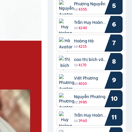
Phượng Nguyễn
5
4355
Trần Huy Hoàng Bắc
6
4240
Hoàng Hà
7
4215
cao thị bích vâng kiều
8
4170
Việt Phương
9
4010
Nguyễn Phương
10
3985
Trần Huy Hoàng Bắc
11
3960