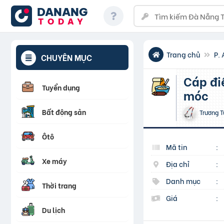
DANANG
TODAY
Trang chủ
P. 
CHUYÊN MỤC
Cáp điều khiển chống nhiễu cho biến tần – PLC – máy
Tuyển dụng
móc
Bất động sản
Trương 
Ôtô
Mã tin
:
Xe máy
Địa chỉ
:
Danh mục
:
Thời trang
Giá
:
Du lịch