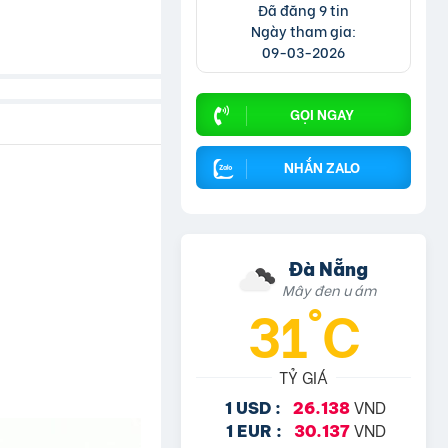
Đã đăng 9 tin
Ngày tham gia:
09-03-2026
GỌI NGAY
NHẮN ZALO
Đà Nẵng
Mây đen u ám
31°C
TỶ GIÁ
VND
1 USD :
26.138
VND
1 EUR :
30.137