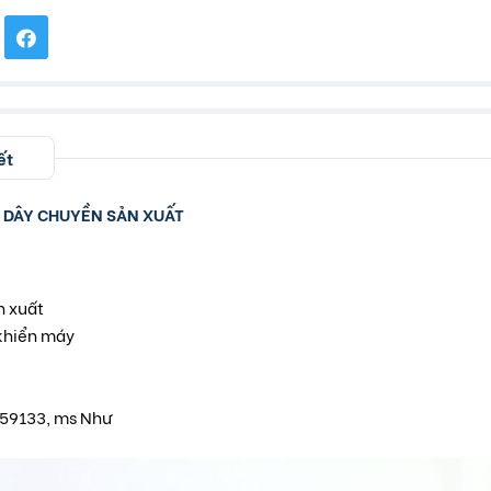
ết
O DÂY CHUYỀN SẢN XUẤT
n xuất
khiển máy
59133, ms Như