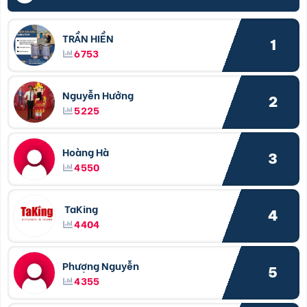
TRẦN HIỀN
1
6753
Nguyễn Hưởng
2
5225
Hoàng Hà
3
4550
TaKing
4
4404
Phượng Nguyễn
5
4355