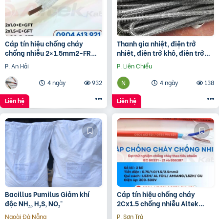
Cáp tín hiệu chống cháy
Thanh gia nhiệt, điện trở
chống nhiễu 2×1.5mm2-FR
nhiệt, điện trở khô, điện trở
Altek Kabel
đun hóa chất, điện trở lò nung
P. An Hải
P. Liên Chiểu
4 ngày
932
4 ngày
138
Liên hệ
Liên hệ
Bacillus Pumilus Giảm khí
Cáp tín hiệu chống cháy
độc NH₃, H₂S, NO₂⁻
2Cx1.5 chống nhiễu Altek
Kabel – phân phối Hà Nội, Đà
Ngoài Đà Nẵng
P. Sơn Trà