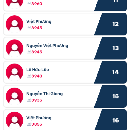
3960
Việt Phương
12
3945
Nguyễn Việt Phương
13
3945
Lê Hữu Lộc
14
3940
Nguyễn Thị Giang
15
3935
Việt Phương
16
3855