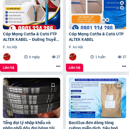
Cáp Mạng Cat5e & Cat6 FTP
Cáp Mạng Cat5e & Cat6 UTP
ALTEK KABEL – Đường Truyền
ALTEK KABEL
Ổn Định, Chống Nhiễu Hiệu
P. An Hải
P. An Hải
Quả
6 ngày
27
1 tuần
37
Liên hệ
Liên hệ
Tổng đại lý nhập khẩu và
Bacillus đơn dòng tăng
phân phối dây đai băng tải,
cường miễn dịch, tiêu hoá