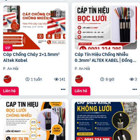
Cáp Chống Cháy 2×1.5mm²
Cáp Tín Hiệu Chống Nhiễu
Altek Kabel
0.3mm² ALTEK KABEL | Đồng
Nguyên Chất 100%
P. An Hải
P. An Hải
1 tuần
141
8 giờ
3
Liên hệ
Liên hệ