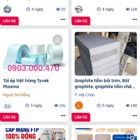
Nẵng, HCM
4 ngày
25
4 ngày
128
Liên hệ
Liên hệ
Túi ép tiệt trùng Tyvek
Graphite tấm bôi trơn, Bột
Plasma
graphite, graphite tấm chặn
đầu lò, điện cực graphite
Ngoài Đà Nẵng
P. Hải Châu
5 ngày
126
5 ngày
140
Liên hệ
Liên hệ