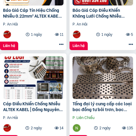
Báo Giá Cáp Tín Hiệu Chống
Báo Giá Cáp Điều Khiển
Nhiễu 0.22mm² ALTEK KABEL |
Không Lưới Chống Nhiễu
Đồng Nguyên Chất 100%
ALTEK KABEL | Đồng Nguyên
P. An Hải
P. An Hải
Chất 100%
1 ngày
11
1 ngày
5
Liên hệ
Liên hệ
Cáp Điều Khiển Chống Nhiễu
Tổng đại lý cung cấp các loại
ALTEK KABEL | Đồng Nguyên
bạc đồng tự bôi trơn, bạc
Chất 100%, Chất Lượng Cao
cầu, bạc Graphite
P. An Hải
P. Liên Chiểu
2 ngày
14
2 ngày
135