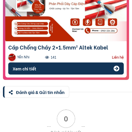
Cáp Chống Cháy 2×1.5mm² Altek Kabel
Yến Nhi
141
Liên hệ
Xem chi tiết
Đánh giá & Gửi tin nhắn
0