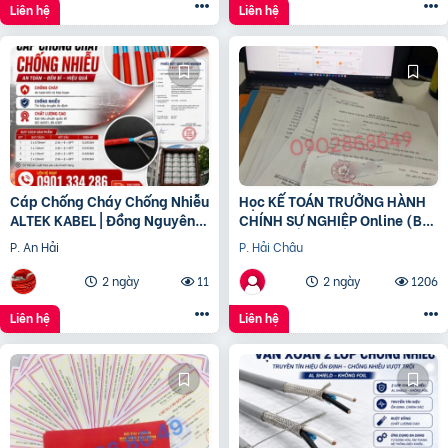
Liên hệ
Liên hệ
Cáp Chống Cháy Chống Nhiễu
Học KẾ TOÁN TRƯỞNG HÀNH
ALTEK KABEL | Đồng Nguyên
CHÍNH SỰ NGHIỆP Online (Bộ
Chất 100%, Đảm Bảo An Toàn
tài chính) cấp chứng chỉ để
P. An Hải
P. Hải Châu
Công Trình
bổ nhiệm
2 ngày
11
2 ngày
1206
Liên hệ
Liên hệ