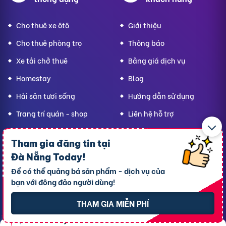
Cho thuê xe ôtô
Giới thiệu
Cho thuê phòng trọ
Thông báo
Xe tải chở thuê
Bảng giá dịch vụ
Homestay
Blog
Hải sản tươi sống
Hướng dẫn sử dụng
Trang trí quán - shop
Liên hệ hỗ trợ
Quà Lưu niệm
Tham gia đăng tin tại
Dành cho thú cưng
Đà Nẵng Today
!
Thời trang Mẹ & Bé
Để có thể quảng bá sản phẩm - dịch vụ của
Bạn
Đà Nẵng Today,
bạn với đông đảo người dùng!
hãy lan tỏa yêu thương!
THAM GIA MIỄN PHÍ