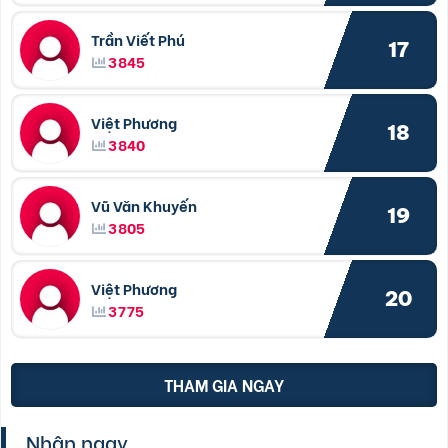
Trần Viết Phú
17
3845
Việt Phương
18
3840
Vũ Văn Khuyến
19
3805
Việt Phương
20
3775
THAM GIA NGAY
Nhận ngay