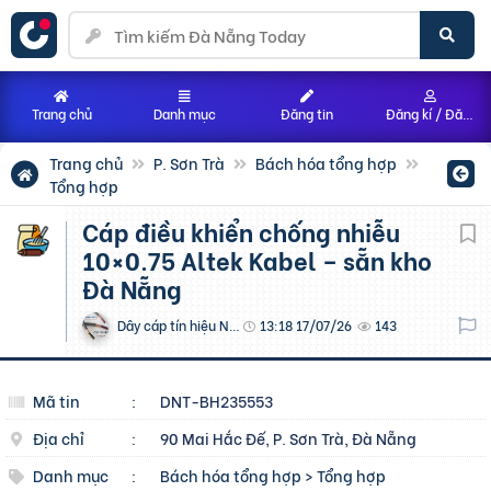
Trang chủ
Danh mục
Đăng tin
Đăng kí / Đăng nhập
Trang chủ
P. Sơn Trà
Bách hóa tổng hợp
Tổng hợp
Cáp điều khiển chống nhiễu
10×0.75 Altek Kabel – sẵn kho
Đà Nẵng
Dây cáp tín hiệu Nhật
13:18 17/07/26
143
Mã tin
:
DNT-BH235553
Địa chỉ
:
90 Mai Hắc Đế, P. Sơn Trà, Đà Nẵng
Danh mục
:
Bách hóa tổng hợp
>
Tổng hợp