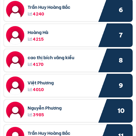
Trần Huy Hoàng Bắc
6
4240
Hoàng Hà
7
4215
cao thị bích vâng kiều
8
4170
Việt Phương
9
4010
Nguyễn Phương
10
3985
Trần Huy Hoàng Bắc
11