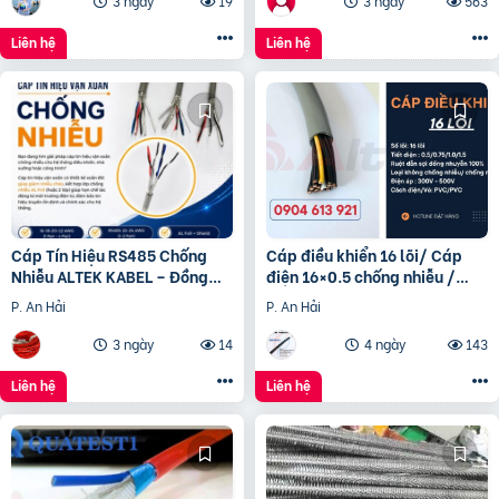
3 ngày
19
3 ngày
563
Liên hệ
Liên hệ
Cáp Tín Hiệu RS485 Chống
Cáp điều khiển 16 lõi/ Cáp
Nhiễu ALTEK KABEL – Đồng
điện 16×0.5 chống nhiễu /
Nguyên Chất 100%, Truyền
Control Cable SH -500
P. An Hải
P. An Hải
Tín Hiệu Ổn Định
16×0.75 Altek Kabel
3 ngày
14
4 ngày
143
Liên hệ
Liên hệ