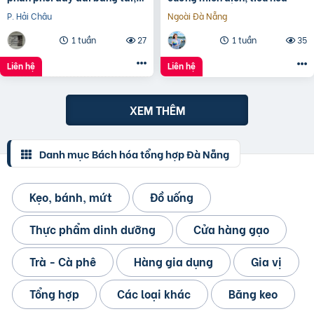
dây Curoa các loại
P. Hải Châu
Ngoài Đà Nẵng
1 tuần
27
1 tuần
35
Liên hệ
Liên hệ
XEM THÊM
Danh mục Bách hóa tổng hợp Đà Nẵng
Kẹo, bánh, mứt
Đồ uống
Thực phẩm dinh dưỡng
Cửa hàng gạo
Trà - Cà phê
Hàng gia dụng
Gia vị
Tổng hợp
Các loại khác
Băng keo