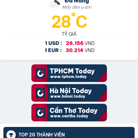
Đà Nẵng
Mây đen u ám
28°C
TỶ GIÁ
VND
1 USD :
26.156
VND
1 EUR :
30.214
TOP 20 THÀNH VIÊN