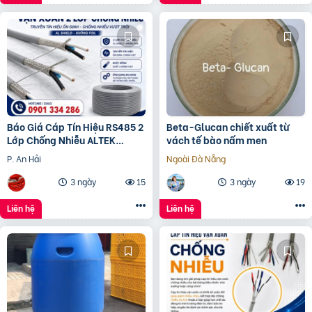
Báo Giá Cáp Tín Hiệu RS485 2
Beta-Glucan chiết xuất từ
Lớp Chống Nhiễu ALTEK
vách tế bào nấm men
KABEL | Đồng Nguyên Chất
P. An Hải
Ngoài Đà Nẵng
100%, Chống Nhiễu Tối
3 ngày
15
3 ngày
19
Liên hệ
Liên hệ