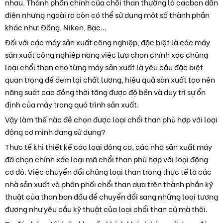
nhau. Thành phần chính của chổi than thường là cacbon dẫn
điện nhưng ngoài ra còn có thể sử dụng một số thành phần
khác như: Đồng, Niken, Bạc…
Đối với các máy sản xuất công nghiệp, đặc biệt là các máy
sản xuất công nghiệp nặng việc lựa chọn chính xác chủng
loại chổi than cho từng máy sản xuất là yêu cầu đặc biệt
quan trọng để đem lại chất lượng, hiệu quả sản xuất tạo nên
năng suát cao đồng thời tăng được độ bền và duy trì sự ổn
định của máy trong quá trình sản xuất.
Vậy làm thế nào đẻ chọn được loại chổi than phù hợp với loại
động cơ mình đang sử dụng?
Thực tế khi thiết kế các loại động cơ, các nhà sản xuất máy
đã chọn chính xác loại mã chổi than phù hợp với loại động
cơ đó. Việc chuyển đổi chủng loại than trong thực tế là các
nhà sản xuất và phân phối chổi than dựa trên thành phần kỹ
thuật của than ban đầu để chuyển đổi sang những loại tương
đương như yêu cầu kỹ thuật của loại chổi than cũ mà thôi.