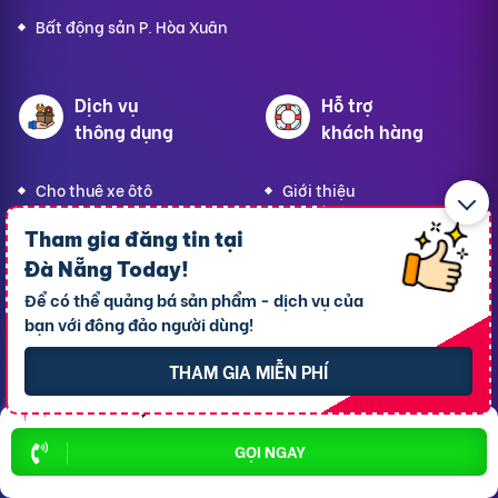
Bất động sản P. Hòa Xuân
Dịch vụ
Hỗ trợ
thông dụng
khách hàng
Cho thuê xe ôtô
Giới thiệu
Cho thuê phòng trọ
Thông báo
Tham gia đăng tin tại
Xe tải chở thuê
Bảng giá dịch vụ
Đà Nẵng Today
!
Để có thể quảng bá sản phẩm - dịch vụ của
Homestay
Blog
bạn với đông đảo người dùng!
Hải sản tươi sống
Hướng dẫn sử dụng
THAM GIA MIỄN PHÍ
Trang trí quán - shop
Liên hệ hỗ trợ
Quà Lưu niệm
GỌI NGAY
Dành cho thú cưng