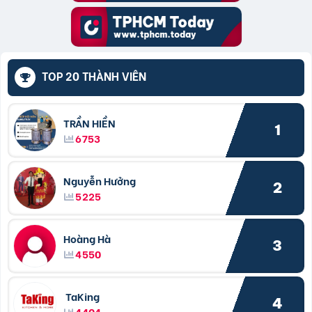
TOP 20 THÀNH VIÊN
TRẦN HIỀN
1
6753
Nguyễn Hưởng
2
5225
Hoàng Hà
3
4550
TaKing
4
4404