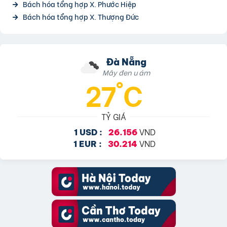
Bách hóa tổng hợp X. Phước Hiệp
Bách hóa tổng hợp X. Thượng Đức
Đà Nẵng
Mây đen u ám
27°C
TỶ GIÁ
VND
1 USD :
26.156
VND
1 EUR :
30.214