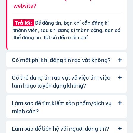
website?
Để đăng tin, bạn chỉ cần đăng kí
Trả lời:
thành viên, sau khi đăng kí thành công, bạn có
thể đăng tin, tất cả đều miễn phí.
Có mất phí khi đăng tin rao vặt không?
Có thể đăng tin rao vặt về việc tìm việc
Chúng tôi cung cấp gói đăng tin miễn
Trả lời:
phí cơ bản cho tất cả người dùng. Tuy nhiên, để
làm hoặc tuyển dụng không?
tăng hiệu quả quảng cáo và được ưu tiên hiển
thị, bạn có thể lựa chọn các gói dịch vụ nâng
Làm sao để tìm kiếm sản phẩm/dịch vụ
Hoàn toàn có thể. Website của chúng
Trả lời:
cấp với chi phí hợp lý, xem thêm
phí dịch vụ tin
tôi hỗ trợ đăng tin tuyển dụng và tìm việc làm.
mình cần?
VIP
.
Bạn chỉ cần chọn đúng chuyên mục và điền đầy
đủ thông tin.
Làm sao để liên hệ với người đăng tin?
Bạn có thể sử dụng công cụ tìm kiếm
Trả lời: