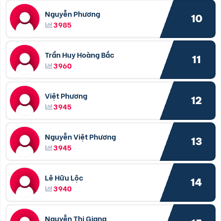
Nguyễn Phương
10
3985
Trần Huy Hoàng Bắc
11
3960
Việt Phương
12
3945
Nguyễn Việt Phương
13
3945
Lê Hữu Lộc
14
3940
Nguyễn Thị Giang