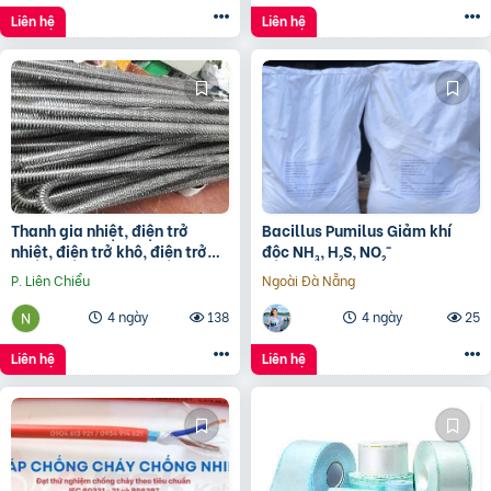
Liên hệ
Liên hệ
Thanh gia nhiệt, điện trở
Bacillus Pumilus Giảm khí
nhiệt, điện trở khô, điện trở
độc NH₃, H₂S, NO₂⁻
đun hóa chất, điện trở lò nung
P. Liên Chiểu
Ngoài Đà Nẵng
4 ngày
138
4 ngày
25
Liên hệ
Liên hệ