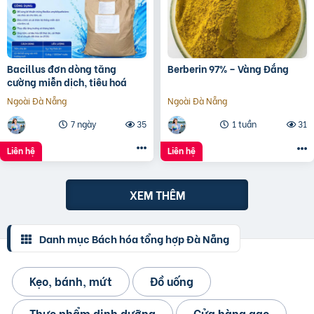
Bacillus đơn dòng tăng
Berberin 97% – Vàng Đắng
cường miễn dịch, tiêu hoá
Ngoài Đà Nẵng
Ngoài Đà Nẵng
7 ngày
35
1 tuần
31
Liên hệ
Liên hệ
XEM THÊM
Danh mục Bách hóa tổng hợp Đà Nẵng
Kẹo, bánh, mứt
Đồ uống
Thực phẩm dinh dưỡng
Cửa hàng gạo