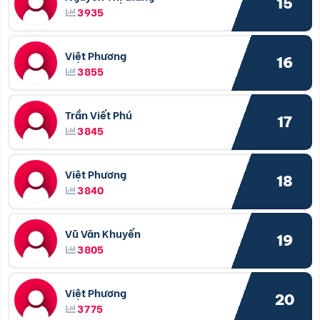
15
3935
Việt Phương
16
3855
Trần Viết Phú
17
3845
Việt Phương
18
3840
Vũ Văn Khuyến
19
3805
Việt Phương
20
3775