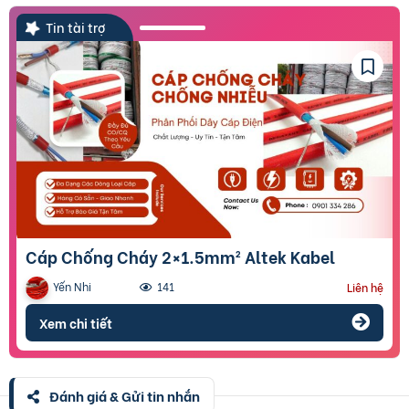
Tin tài trợ
Cáp Chống Cháy 2×1.5mm² Altek Kabel
Yến Nhi
141
Liên hệ
Xem chi tiết
Đánh giá & Gửi tin nhắn