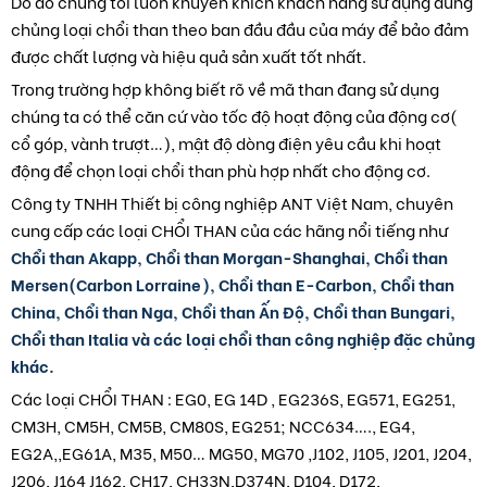
Do đó chúng tôi luôn khuyến khích khách hàng sử dụng đúng
chủng loại chổi than theo ban đầu đầu của máy để bảo đảm
được chất lượng và hiệu quả sản xuất tốt nhất.
Trong trường hợp không biết rõ về mã than đang sử dụng
chúng ta có thể căn cứ vào tốc độ hoạt động của động cơ(
cổ góp, vành trượt…), mật độ dòng điện yêu cầu khi hoạt
động để chọn loại chổi than phù hợp nhất cho động cơ.
Công ty TNHH Thiết bị công nghiệp ANT Việt Nam, chuyên
cung cấp các loại CHỔI THAN của các hãng nổi tiếng như
Chổi than Akapp, Chổi than Morgan-Shanghai, Chổi than
Mersen(Carbon Lorraine), Chổi than E-Carbon, Chổi than
China, Chổi than Nga, Chổi than Ấn Độ, Chổi than Bungari,
Chổi than Italia và các loại chổi than công nghiệp đặc chủng
khác.
Các loại CHỔI THAN : EG0, EG 14D , EG236S, EG571, EG251,
CM3H, CM5H, CM5B, CM80S, EG251; NCC634…., EG4,
EG2A,,EG61A, M35, M50… MG50, MG70 ,J102, J105, J201, J204,
J206, J164 J162, CH17, CH33N,D374N, D104, D172,