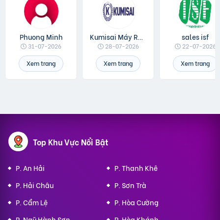
Phuong Minh
Kumisai Máy Rửa Xe
sales isf
31-07-2026
28-07-2026
22-07-2026
Xem trang
Xem trang
Xem trang
Top Khu Vực Nổi Bật
P. An Hải
P. Thanh Khê
P. Hải Châu
P. Sơn Trà
P. Cẩm Lệ
P. Hòa Cường
P. Ngũ Hành Sơn
P. Hòa Khánh