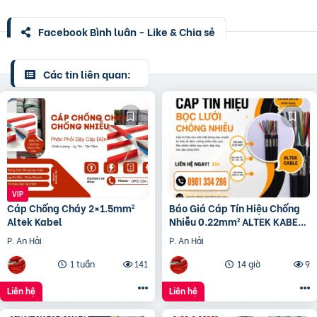
Facebook Bình luận - Like & Chia sẻ
Các tin liên quan:
Cáp Chống Cháy 2×1.5mm²
Báo Giá Cáp Tín Hiệu Chống
Altek Kabel
Nhiễu 0.22mm² ALTEK KABEL |
Đồng Nguyên Chất 100%
P. An Hải
P. An Hải
1 tuần
141
14 giờ
9
Liên hệ
Liên hệ