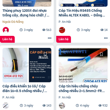
Thùng phuy 120lit đai nhựa
Cáp Tín Hiệu RS485 Chống
trồng cây, đựng hóa chất /
Nhiễu ALTEK KABEL – Đồng
0963 839 593 Ms.Loan
Nguyên Chất 100%, Truyền
Ngoài Đà Nẵng
P. An Hải
Tín Hiệu Ổn Định
3 ngày
563
3 ngày
14
Liên hệ
Liên hệ
Cáp điều khiển 16 lõi/ Cáp
Cáp tín hiệu chống cháy
điện 16×0.5 chống nhiễu /
chống nhiễu 2×1.5mm2-FR
Control Cable SH -500
Altek Kabel
P. An Hải
P. An Hải
16×0.75 Altek Kabel
3 ngày
143
4 ngày
932