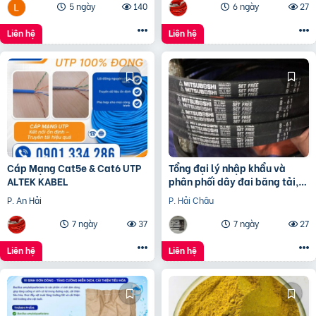
5 ngày
140
6 ngày
27
Liên hệ
Liên hệ
Cáp Mạng Cat5e & Cat6 UTP
Tổng đại lý nhập khẩu và
ALTEK KABEL
phân phối dây đai băng tải,
dây Curoa các loại
P. An Hải
P. Hải Châu
7 ngày
37
7 ngày
27
Liên hệ
Liên hệ