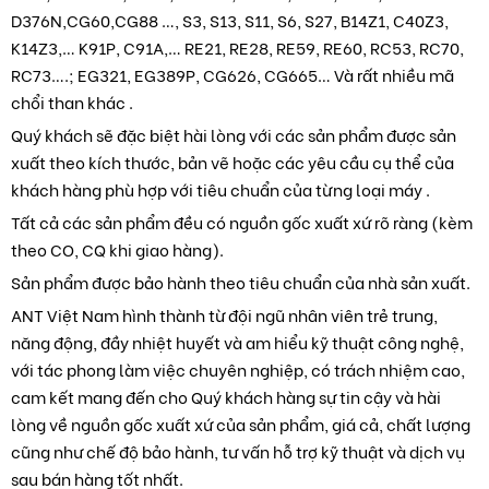
D376N,CG60,CG88 …, S3, S13, S11, S6, S27, B14Z1, C40Z3,
K14Z3,… K91P, C91A,… RE21, RE28, RE59, RE60, RC53, RC70,
RC73….; EG321, EG389P, CG626, CG665… Và rất nhiều mã
chổi than khác .
Quý khách sẽ đặc biệt hài lòng với các sản phẩm được sản
xuất theo kích thước, bản vẽ hoặc các yêu cầu cụ thể của
khách hàng phù hợp với tiêu chuẩn của từng loại máy .
Tất cả các sản phẩm đều có nguồn gốc xuất xứ rõ ràng (kèm
theo CO, CQ khi giao hàng).
Sản phẩm được bảo hành theo tiêu chuẩn của nhà sản xuất.
ANT Việt Nam hình thành từ đội ngũ nhân viên trẻ trung,
năng động, đầy nhiệt huyết và am hiểu kỹ thuật công nghệ,
với tác phong làm việc chuyên nghiệp, có trách nhiệm cao,
cam kết mang đến cho Quý khách hàng sự tin cậy và hài
lòng về nguồn gốc xuất xứ của sản phẩm, giá cả, chất lượng
cũng như chế độ bảo hành, tư vấn hỗ trợ kỹ thuật và dịch vụ
sau bán hàng tốt nhất.