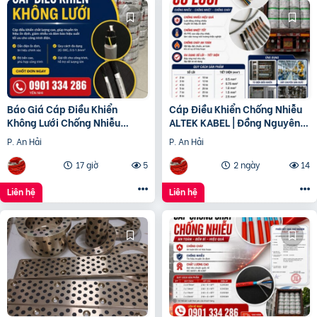
Báo Giá Cáp Điều Khiển
Cáp Điều Khiển Chống Nhiễu
Không Lưới Chống Nhiễu
ALTEK KABEL | Đồng Nguyên
ALTEK KABEL | Đồng Nguyên
Chất 100%, Chất Lượng Cao
P. An Hải
P. An Hải
Chất 100%
17 giờ
5
2 ngày
14
Liên hệ
Liên hệ