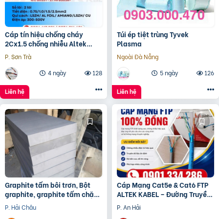
Cáp tín hiệu chống cháy
Túi ép tiệt trùng Tyvek
2Cx1.5 chống nhiễu Altek
Plasma
Kabel – phân phối Hà Nội, Đà
P. Sơn Trà
Ngoài Đà Nẵng
Nẵng, HCM
4 ngày
128
5 ngày
126
Liên hệ
Liên hệ
Graphite tấm bôi trơn, Bột
Cáp Mạng Cat5e & Cat6 FTP
graphite, graphite tấm chặn
ALTEK KABEL – Đường Truyền
đầu lò, điện cực graphite
Ổn Định, Chống Nhiễu Hiệu
P. Hải Châu
P. An Hải
Quả