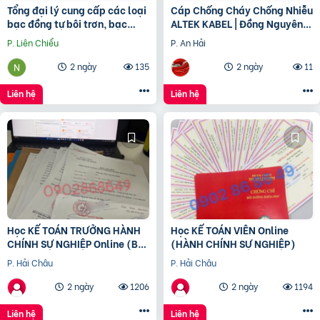
Tổng đại lý cung cấp các loại
Cáp Chống Cháy Chống Nhiễu
bạc đồng tự bôi trơn, bạc
ALTEK KABEL | Đồng Nguyên
cầu, bạc Graphite
Chất 100%, Đảm Bảo An Toàn
P. Liên Chiểu
P. An Hải
Công Trình
2 ngày
135
2 ngày
11
Liên hệ
Liên hệ
Học KẾ TOÁN TRƯỞNG HÀNH
Học KẾ TOÁN VIÊN Online
CHÍNH SỰ NGHIỆP Online (Bộ
(HÀNH CHÍNH SỰ NGHIỆP)
tài chính) cấp chứng chỉ để
P. Hải Châu
P. Hải Châu
bổ nhiệm
2 ngày
1206
2 ngày
1194
Liên hệ
Liên hệ