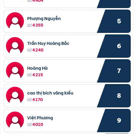
Phượng Nguyễn
5
4355
Trần Huy Hoàng Bắc
6
4240
Hoàng Hà
7
4215
cao thị bích vâng kiều
8
4170
Việt Phương
9
4010