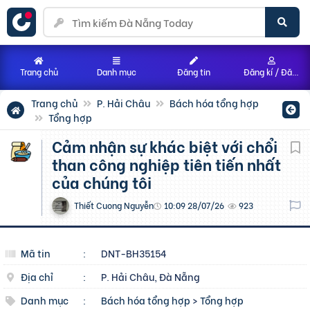
Trang chủ
Danh mục
Đăng tin
Đăng kí / Đăng nhập
Trang chủ
P. Hải Châu
Bách hóa tổng hợp
Tổng hợp
Cảm nhận sự khác biệt với chổi
than công nghiệp tiên tiến nhất
của chúng tôi
Thiết Cuong Nguyễn
10:09 28/07/26
923
Mã tin
:
DNT-BH35154
Địa chỉ
:
P. Hải Châu, Đà Nẵng
Danh mục
:
Bách hóa tổng hợp
>
Tổng hợp